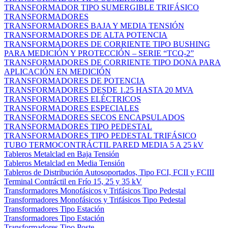
TRANSFORMADOR TIPO SUMERGIBLE TRIFÁSICO
TRANSFORMADORES
TRANSFORMADORES BAJA Y MEDIA TENSIÓN
TRANSFORMADORES DE ALTA POTENCIA
TRANSFORMADORES DE CORRIENTE TIPO BUSHING
PARA MEDICIÓN Y PROTECCIÓN – SERIE “TCQ-2”
TRANSFORMADORES DE CORRIENTE TIPO DONA PARA
APLICACIÓN EN MEDICIÓN
TRANSFORMADORES DE POTENCIA
TRANSFORMADORES DESDE 1.25 HASTA 20 MVA
TRANSFORMADORES ELÉCTRICOS
TRANSFORMADORES ESPECIALES
TRANSFORMADORES SECOS ENCAPSULADOS
TRANSFORMADORES TIPO PEDESTAL
TRANSFORMADORES TIPO PEDESTAL TRIFÁSICO
TUBO TERMOCONTRÁCTIL PARED MEDIA 5 A 25 kV
Tableros Metalclad en Baja Tensión
Tableros Metalclad en Media Tensión
Tableros de Distribución Autosoportados, Tipo FCI, FCII y FCIII
Terminal Contráctil en Frío 15, 25 y 35 kV
Transformadores Monofásicos y Trifásicos Tipo Pedestal
Transformadores Monofásicos y Trifásicos Tipo Pedestal
Transformadores Tipo Estación
Transformadores Tipo Estación
Transformadores Tipo Poste