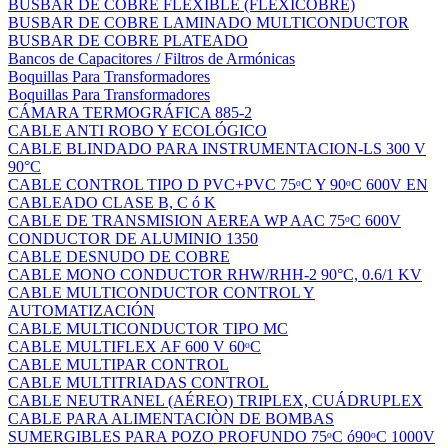
BUSBAR DE COBRE FLEXIBLE (FLEXICOBRE)
BUSBAR DE COBRE LAMINADO MULTICONDUCTOR
BUSBAR DE COBRE PLATEADO
Bancos de Capacitores / Filtros de Armónicas
Boquillas Para Transformadores
Boquillas Para Transformadores
CÁMARA TERMOGRÁFICA 885-2
CABLE ANTI ROBO Y ECOLÓGICO
CABLE BLINDADO PARA INSTRUMENTACION-LS 300 V
90°C
CABLE CONTROL TIPO D PVC+PVC 75ᵒC Y 90ᵒC 600V EN
CABLEADO CLASE B, C ó K
CABLE DE TRANSMISION AEREA WP AAC 75ᵒC 600V
CONDUCTOR DE ALUMINIO 1350
CABLE DESNUDO DE COBRE
CABLE MONO CONDUCTOR RHW/RHH-2 90°C, 0.6/1 KV
CABLE MULTICONDUCTOR CONTROL Y
AUTOMATIZACIÓN
CABLE MULTICONDUCTOR TIPO MC
CABLE MULTIFLEX AF 600 V 60ᵒC
CABLE MULTIPAR CONTROL
CABLE MULTITRIADAS CONTROL
CABLE NEUTRANEL (AÉREO) TRIPLEX, CUÁDRUPLEX
CABLE PARA ALIMENTACIÒN DE BOMBAS
SUMERGIBLES PARA POZO PROFUNDO 75ᵒC ó90ᵒC 1000V