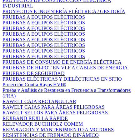
PROYECTOS DE CONSTRUCCIÓN ELÉCTRICA
INDUSTRIAL
PROYECTOS E INGENIERÍA ELÉCTRICA / GESTORÍA
PRUEBAS A EQUIPOS ELÉCTRICOS
PRUEBAS A EQUIPOS ELÉCTRICOS
PRUEBAS A EQUIPOS ELÉCTRICOS
PRUEBAS A EQUIPOS ELÉCTRICOS
PRUEBAS A EQUIPOS ELÉCTRICOS
PRUEBAS A EQUIPOS ELÉCTRICOS
PRUEBAS A EQUIPOS ELÉCTRICOS
PRUEBAS A EQUIPOS ELÉCTRICOS
PRUEBAS DE CONSUMO DE ENERGÍA ELÉCTRICA
PRUEBAS DE HI-POT EN VLF A CABLES DE ENERGIA
PRUEBAS DE SEGURIDAD
PRUEBAS ELÉCTRICAS Y DIELÉCTRICAS EN SITIO
Protección Contra Rayos HVI®
Prueba y Análisis de Respuesta en Frecuencia a Transformadores
(FRA)
RAWELT CAJA RECTANGULAR
RAWELT CAJAS PARA ÁREAS PELIGROSAS
RAWELT SELLOS PARA ÁREAS PELIGROSAS
REJIBAND REJILLA RAPIDE
RELEVADOR BUCHHOLZ COMEM
REPARACIÓN Y MANTENIMIENTO A MOTORES
RESISTENCIAS DE FRENADO DINÁMICO