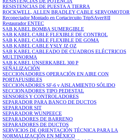
RESISTENCIAS DE POTENCIA
RESISTENCIAS DE PUESTA A TIERRA
ROCKWELL, ALLEN BRADLEY CABLE SERVOMOTOR
Reconectador Montado en Cortacircuito TripSAver®II
Restaurador ENTEC
SAB KABEL BOMBA SUMERGIBLE
SAB KABEL CABLE FLEXIBLE DE CONTROL
SAB KABEL CABLE FLEXIBLE DE GOMA
SAB KABEL CABLE YSLY JZ OZ
SAB KABEL CABLEADO DE CUADROS ELÉCTRICOS
MULTINORMA
SAB KABEL UNSERKABEL 300 P
SEÑALIZACIÓN
SECCIONADORES OPERACIÓN EN AIRE CON
PORTAFUSIBLES
SECCIONADORES SF‐6 y AISLAMIENTO SÓLIDO
SECCIONADORES TIPO PEDESTAL
SENSORES Y CONTROLADORES
SEPARADOR PARA BANCO DE DUCTOS
SEPARADOR SIT
SEPARADOR WUNPEECE
SEPARADORES DE BARRENO
SEPARADORES DE DUCTOS
SERVICIOS DE ORIENTACIÓN TÉCNICA PARA LA
NORMALIZACIÓN EN MÉXICO