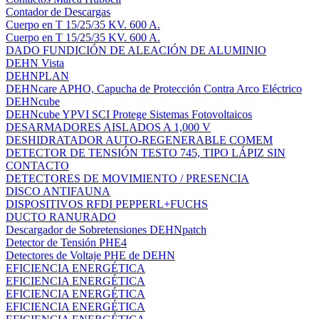
Contador de Descargas
Cuerpo en T 15/25/35 KV. 600 A.
Cuerpo en T 15/25/35 KV. 600 A.
DADO FUNDICIÓN DE ALEACIÓN DE ALUMINIO
DEHN Vista
DEHNPLAN
DEHNcare APHO, Capucha de Protección Contra Arco Eléctrico
DEHNcube
DEHNcube YPVI SCI Protege Sistemas Fotovoltaicos
DESARMADORES AISLADOS A 1,000 V
DESHIDRATADOR AUTO-REGENERABLE COMEM
DETECTOR DE TENSIÓN TESTO 745, TIPO LÁPIZ SIN
CONTACTO
DETECTORES DE MOVIMIENTO / PRESENCIA
DISCO ANTIFAUNA
DISPOSITIVOS RFDI PEPPERL+FUCHS
DUCTO RANURADO
Descargador de Sobretensiones DEHNpatch
Detector de Tensión PHE4
Detectores de Voltaje PHE de DEHN
EFICIENCIA ENERGÉTICA
EFICIENCIA ENERGÉTICA
EFICIENCIA ENERGÉTICA
EFICIENCIA ENERGÉTICA