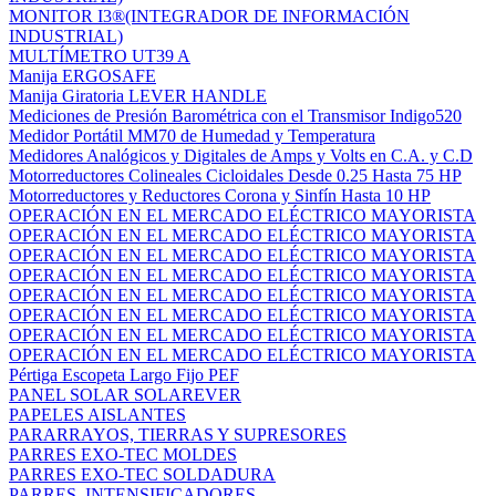
MONITOR I3®(INTEGRADOR DE INFORMACIÓN
INDUSTRIAL)
MULTÍMETRO UT39 A
Manija ERGOSAFE
Manija Giratoria LEVER HANDLE
Mediciones de Presión Barométrica con el Transmisor Indigo520
Medidor Portátil MM70 de Humedad y Temperatura
Medidores Analógicos y Digitales de Amps y Volts en C.A. y C.D
Motorreductores Colineales Cicloidales Desde 0.25 Hasta 75 HP
Motorreductores y Reductores Corona y Sinfín Hasta 10 HP
OPERACIÓN EN EL MERCADO ELÉCTRICO MAYORISTA
OPERACIÓN EN EL MERCADO ELÉCTRICO MAYORISTA
OPERACIÓN EN EL MERCADO ELÉCTRICO MAYORISTA
OPERACIÓN EN EL MERCADO ELÉCTRICO MAYORISTA
OPERACIÓN EN EL MERCADO ELÉCTRICO MAYORISTA
OPERACIÓN EN EL MERCADO ELÉCTRICO MAYORISTA
OPERACIÓN EN EL MERCADO ELÉCTRICO MAYORISTA
OPERACIÓN EN EL MERCADO ELÉCTRICO MAYORISTA
Pértiga Escopeta Largo Fijo PEF
PANEL SOLAR SOLAREVER
PAPELES AISLANTES
PARARRAYOS, TIERRAS Y SUPRESORES
PARRES EXO-TEC MOLDES
PARRES EXO-TEC SOLDADURA
PARRES, INTENSIFICADORES