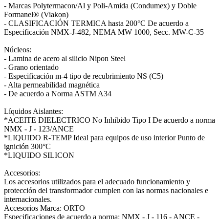
- Marcas Polytermacon/Al y Poli-Amida (Condumex) y Doble
Formanel® (Viakon)
- CLASIFICACIÓN TERMICA hasta 200°C De acuerdo a
Especificación NMX-J-482, NEMA MW 1000, Secc. MW-C-35
Núcleos:
- Lamina de acero al silicio Nipon Steel
- Grano orientado
- Especificación m-4 tipo de recubrimiento NS (C5)
- Alta permeabilidad magnética
- De acuerdo a Norma ASTM A34
Líquidos Aislantes:
*ACEITE DIELECTRICO No Inhibido Tipo I De acuerdo a norma
NMX - J - 123/ANCE
*LIQUIDO R-TEMP Ideal para equipos de uso interior Punto de
ignición 300°C
*LIQUIDO SILICON
Accesorios:
Los accesorios utilizados para el adecuado funcionamiento y
protección del transformador cumplen con las normas nacionales e
internacionales.
Accesorios Marca: ORTO
Especificaciones de acuerdo a norma: NMX - J - 116 - ANCE -