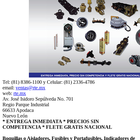
Tel: (81) 8386-1100 y Celular: (81) 2336-4786
email:
ventas@rte.mx
web:
rte.mx
Av. José Isidoro Sepúlveda No. 701
Regio Parque Industrial
66633 Apodaca
Nuevo León
* ENTREGA INMEDIATA * PRECIOS SIN
COMPETENCIA * FLETE GRATIS NACIONAL
Boquillas o Aisladores. Fusibles y Portafusibles. Indicadores de