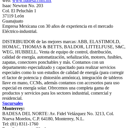
web:
www.badesa.com.mx
Isaac Newton No. 203
Col. El Peluchán 1
37119 León
Guanajuato
Empresa Mexicana con 30 años de experiencia en el mercado
Eléctrico-industrial.
DISTRIBUIDOR de las mejores marcas: ABB, ELASTIMOLD,
HOMAC, THOMAS & BETTS, BALDOR, LITTELFUSE, S&C,
WEG, HUBBELL. Venta de equipo de control, distribución,
calidad de energía, automatización, señalización, motores, fusibles,
zapatas, conectores ponchables y más. Contamos con un
departamento especializado y capacitado para realizar servicios
especiales como lo son estudios de calidad de energía (para corregir
el factor de potencia y distorsión armónica), integración de tableros
llave en mano, CCMs, además contamos con accesorios para uso
especial en energía solar. Ofrecemos una completa gama de
productos y servicios para los sectores industrial, comercial y
residencial.
Sucursales
Monterrey:
BADESA DEL NORTE: Av. Fidel Velázquez No. 3213, Col.
Nueva Morelos, C.P. 64180, Monterrey, N.L.
Tel: (81) 8311-1760