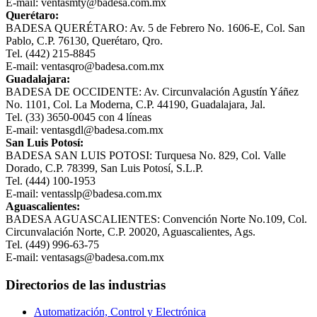
E-mail: ventasmty@badesa.com.mx
Querétaro:
BADESA QUERÉTARO: Av. 5 de Febrero No. 1606-E, Col. San
Pablo, C.P. 76130, Querétaro, Qro.
Tel. (442) 215-8845
E-mail: ventasqro@badesa.com.mx
Guadalajara:
BADESA DE OCCIDENTE: Av. Circunvalación Agustín Yáñez
No. 1101, Col. La Moderna, C.P. 44190, Guadalajara, Jal.
Tel. (33) 3650-0045 con 4 líneas
E-mail: ventasgdl@badesa.com.mx
San Luis Potosí:
BADESA SAN LUIS POTOSI: Turquesa No. 829, Col. Valle
Dorado, C.P. 78399, San Luis Potosí, S.L.P.
Tel. (444) 100-1953
E-mail: ventasslp@badesa.com.mx
Aguascalientes:
BADESA AGUASCALIENTES: Convención Norte No.109, Col.
Circunvalación Norte, C.P. 20020, Aguascalientes, Ags.
Tel. (449) 996-63-75
E-mail: ventasags@badesa.com.mx
Directorios de las industrias
Automatización, Control y Electrónica