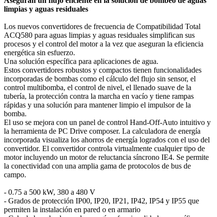
Aseguran un flujo eficiente en la solución de bombeo de aguas
limpias y aguas residuales
Los nuevos convertidores de frecuencia de Compatibilidad Total
ACQ580 para aguas limpias y aguas residuales simplifican sus
procesos y el control del motor a la vez que aseguran la eficiencia
energética sin esfuerzo.
Una solución específica para aplicaciones de agua.
Estos convertidores robustos y compactos tienen funcionalidades
incorporadas de bombas como el cálculo del flujo sin sensor, el
control multibomba, el control de nivel, el llenado suave de la
tubería, la protección contra la marcha en vacío y tiene rampas
rápidas y una solución para mantener limpio el impulsor de la
bomba.
El uso se mejora con un panel de control Hand-Off-Auto intuitivo y
la herramienta de PC Drive composer. La calculadora de energía
incorporada visualiza los ahorros de energía logrados con el uso del
convertidor. El convertidor controla virtualmente cualquier tipo de
motor incluyendo un motor de reluctancia síncrono IE4. Se permite
la conectividad con una amplia gama de protocolos de bus de
campo.
- 0.75 a 500 kW, 380 a 480 V
- Grados de protección IP00, IP20, IP21, IP42, IP54 y IP55 que
permiten la instalación en pared o en armario