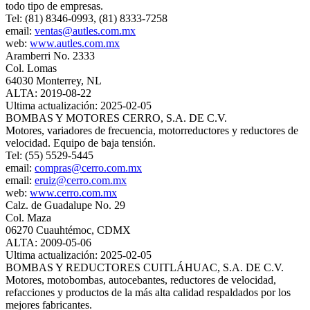
todo tipo de empresas.
Tel: (81) 8346-0993, (81) 8333-7258
email:
ventas@autles.com.mx
web:
www.autles.com.mx
Aramberri No. 2333
Col. Lomas
64030 Monterrey, NL
ALTA: 2019-08-22
Ultima actualización: 2025-02-05
BOMBAS Y MOTORES CERRO, S.A. DE C.V.
Motores, variadores de frecuencia, motorreductores y reductores de
velocidad. Equipo de baja tensión.
Tel: (55) 5529-5445
email:
compras@cerro.com.mx
email:
eruiz@cerro.com.mx
web:
www.cerro.com.mx
Calz. de Guadalupe No. 29
Col. Maza
06270 Cuauhtémoc, CDMX
ALTA: 2009-05-06
Ultima actualización: 2025-02-05
BOMBAS Y REDUCTORES CUITLÁHUAC, S.A. DE C.V.
Motores, motobombas, autocebantes, reductores de velocidad,
refacciones y productos de la más alta calidad respaldados por los
mejores fabricantes.