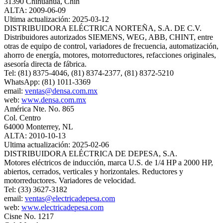
31390 Chihuahua, Chih
ALTA: 2009-06-09
Ultima actualización: 2025-03-12
DISTRIBUIDORA ELÉCTRICA NORTEÑA, S.A. DE C.V.
Distribuidores autorizados SIEMENS, WEG, ABB, CHINT, entre
otras de equipo de control, variadores de frecuencia, automatización,
ahorro de energía, motores, motorreductores, refacciones originales,
asesoría directa de fábrica.
Tel: (81) 8375-4046, (81) 8374-2377, (81) 8372-5210
WhatsApp: (81) 1011-3369
email:
ventas@densa.com.mx
web:
www.densa.com.mx
América Nte. No. 865
Col. Centro
64000 Monterrey, NL
ALTA: 2010-10-13
Ultima actualización: 2025-02-06
DISTRIBUIDORA ELÉCTRICA DE DEPESA, S.A.
Motores eléctricos de inducción, marca U.S. de 1/4 HP a 2000 HP,
abiertos, cerrados, verticales y horizontales. Reductores y
motorreductores. Variadores de velocidad.
Tel: (33) 3627-3182
email:
ventas@electricadepesa.com
web:
www.electricadepesa.com
Cisne No. 1217