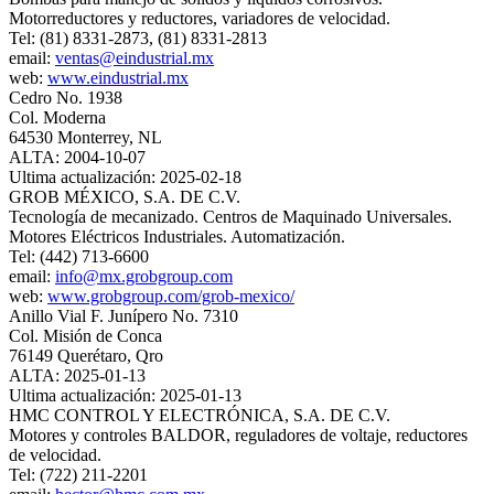
Motorreductores y reductores, variadores de velocidad.
Tel: (81) 8331-2873, (81) 8331-2813
email:
ventas@eindustrial.mx
web:
www.eindustrial.mx
Cedro No. 1938
Col. Moderna
64530 Monterrey, NL
ALTA: 2004-10-07
Ultima actualización: 2025-02-18
GROB MÉXICO, S.A. DE C.V.
Tecnología de mecanizado. Centros de Maquinado Universales.
Motores Eléctricos Industriales. Automatización.
Tel: (442) 713-6600
email:
info@mx.grobgroup.com
web:
www.grobgroup.com/grob-mexico/
Anillo Vial F. Junípero No. 7310
Col. Misión de Conca
76149 Querétaro, Qro
ALTA: 2025-01-13
Ultima actualización: 2025-01-13
HMC CONTROL Y ELECTRÓNICA, S.A. DE C.V.
Motores y controles BALDOR, reguladores de voltaje, reductores
de velocidad.
Tel: (722) 211-2201