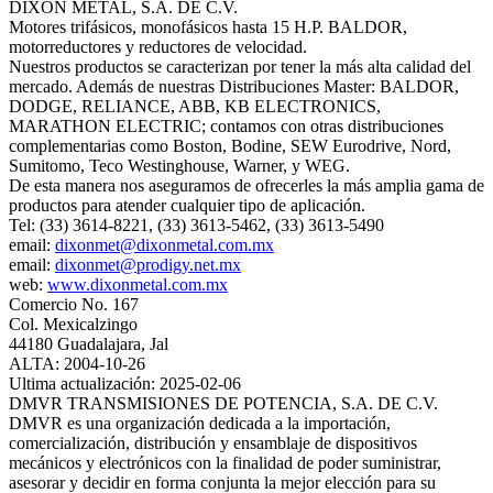
DIXON METAL, S.A. DE C.V.
Motores trifásicos, monofásicos hasta 15 H.P. BALDOR,
motorreductores y reductores de velocidad.
Nuestros productos se caracterizan por tener la más alta calidad del
mercado. Además de nuestras Distribuciones Master: BALDOR,
DODGE, RELIANCE, ABB, KB ELECTRONICS,
MARATHON ELECTRIC; contamos con otras distribuciones
complementarias como Boston, Bodine, SEW Eurodrive, Nord,
Sumitomo, Teco Westinghouse, Warner, y WEG.
De esta manera nos aseguramos de ofrecerles la más amplia gama de
productos para atender cualquier tipo de aplicación.
Tel: (33) 3614-8221, (33) 3613-5462, (33) 3613-5490
email:
dixonmet@dixonmetal.com.mx
email:
dixonmet@prodigy.net.mx
web:
www.dixonmetal.com.mx
Comercio No. 167
Col. Mexicalzingo
44180 Guadalajara, Jal
ALTA: 2004-10-26
Ultima actualización: 2025-02-06
DMVR TRANSMISIONES DE POTENCIA, S.A. DE C.V.
DMVR es una organización dedicada a la importación,
comercialización, distribución y ensamblaje de dispositivos
mecánicos y electrónicos con la finalidad de poder suministrar,
asesorar y decidir en forma conjunta la mejor elección para su