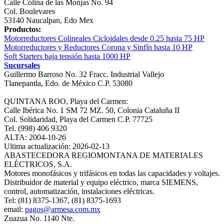
Calle Colina de las Monjas No. 94
Col. Boulevares
53140 Naucalpan, Edo Mex
Productos:
Motorreductores Colineales Cicloidales desde 0.25 hasta 75 HP
Motorreductores y Reductores Corona y Sinfín hasta 10 HP
Soft Starters baja tensión hasta 1000 HP
Sucursales
Guillermo Barroso No. 32 Fracc. Industrial Vallejo
Tlanepantla, Edo. de México C.P. 53080
QUINTANA ROO, Playa del Carmen:
Calle Ibérica No. 1 SM 72 MZ. 50, Colonia Cataluña II
Col. Solidaridad, Playa del Carmen C.P. 77725
Tel. (998) 406 9320
ALTA: 2004-10-26
Ultima actualización: 2026-02-13
ABASTECEDORA REGIOMONTANA DE MATERIALES
ELÉCTRICOS, S.A.
Motores monofásicos y trifásicos en todas las capacidades y voltajes.
Distribuidor de material y equipo eléctrico, marca SIEMENS,
control, automatización, instalaciones eléctricas.
Tel: (81) 8375-1367, (81) 8375-1693
email:
pagos@armesa.com.mx
Zuazua No. 1140 Nte.