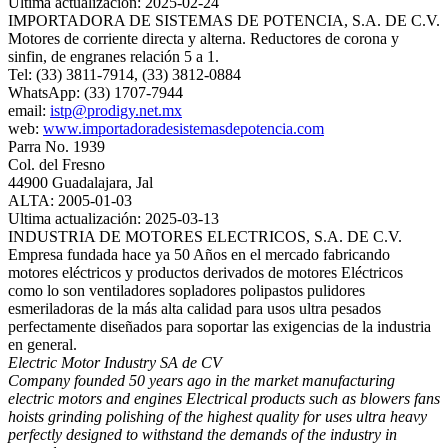
Ultima actualización: 2025-02-24
IMPORTADORA DE SISTEMAS DE POTENCIA, S.A. DE C.V.
Motores de corriente directa y alterna. Reductores de corona y
sinfin, de engranes relación 5 a 1.
Tel: (33) 3811-7914, (33) 3812-0884
WhatsApp: (33) 1707-7944
email:
istp@prodigy.net.mx
web:
www.importadoradesistemasdepotencia.com
Parra No. 1939
Col. del Fresno
44900 Guadalajara, Jal
ALTA: 2005-01-03
Ultima actualización: 2025-03-13
INDUSTRIA DE MOTORES ELECTRICOS, S.A. DE C.V.
Empresa fundada hace ya 50 Años en el mercado fabricando
motores eléctricos y productos derivados de motores Eléctricos
como lo son ventiladores sopladores polipastos pulidores
esmeriladoras de la más alta calidad para usos ultra pesados
perfectamente diseñados para soportar las exigencias de la industria
en general.
Electric Motor Industry SA de CV
Company founded 50 years ago in the market manufacturing
electric motors and engines Electrical products such as blowers fans
hoists grinding polishing of the highest quality for uses ultra heavy
perfectly designed to withstand the demands of the industry in