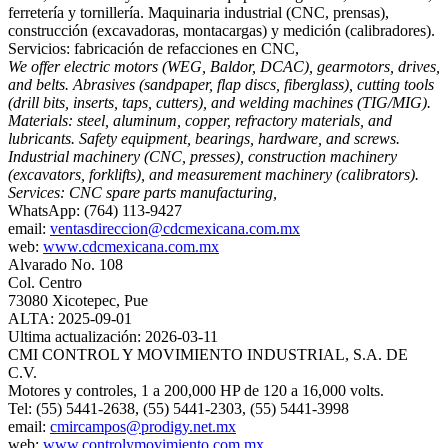
ferretería y tornillería. Maquinaria industrial (CNC, prensas),
construcción (excavadoras, montacargas) y medición (calibradores).
Servicios: fabricación de refacciones en CNC,
We offer electric motors (WEG, Baldor, DCAC), gearmotors, drives,
and belts. Abrasives (sandpaper, flap discs, fiberglass), cutting tools
(drill bits, inserts, taps, cutters), and welding machines (TIG/MIG).
Materials: steel, aluminum, copper, refractory materials, and
lubricants. Safety equipment, bearings, hardware, and screws.
Industrial machinery (CNC, presses), construction machinery
(excavators, forklifts), and measurement machinery (calibrators).
Services: CNC spare parts manufacturing,
WhatsApp: (764) 113-9427
email:
ventasdireccion@cdcmexicana.com.mx
web:
www.cdcmexicana.com.mx
Alvarado No. 108
Col. Centro
73080 Xicotepec, Pue
ALTA: 2025-09-01
Ultima actualización: 2026-03-11
CMI CONTROL Y MOVIMIENTO INDUSTRIAL, S.A. DE
C.V.
Motores y controles, 1 a 200,000 HP de 120 a 16,000 volts.
Tel: (55) 5441-2638, (55) 5441-2303, (55) 5441-3998
email:
cmircampos@prodigy.net.mx
web:
www.controlymovimiento.com.mx