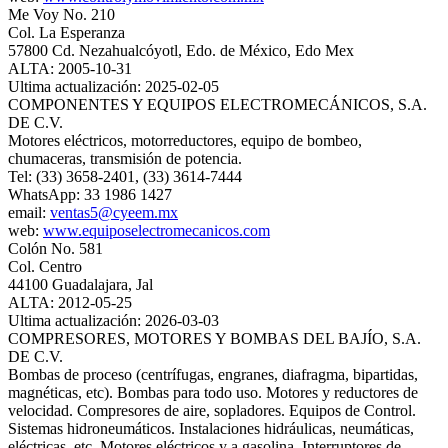
Me Voy No. 210
Col. La Esperanza
57800 Cd. Nezahualcóyotl, Edo. de México, Edo Mex
ALTA: 2005-10-31
Ultima actualización: 2025-02-05
COMPONENTES Y EQUIPOS ELECTROMECÁNICOS, S.A.
DE C.V.
Motores eléctricos, motorreductores, equipo de bombeo,
chumaceras, transmisión de potencia.
Tel: (33) 3658-2401, (33) 3614-7444
WhatsApp: 33 1986 1427
email:
ventas5@cyeem.mx
web:
www.equiposelectromecanicos.com
Colón No. 581
Col. Centro
44100 Guadalajara, Jal
ALTA: 2012-05-25
Ultima actualización: 2026-03-03
COMPRESORES, MOTORES Y BOMBAS DEL BAJÍO, S.A.
DE C.V.
Bombas de proceso (centrífugas, engranes, diafragma, bipartidas,
magnéticas, etc). Bombas para todo uso. Motores y reductores de
velocidad. Compresores de aire, sopladores. Equipos de Control.
Sistemas hidroneumáticos. Instalaciones hidráulicas, neumáticas,
eléctricas, etc. Motores eléctricos y a gasolina. Interruptores de