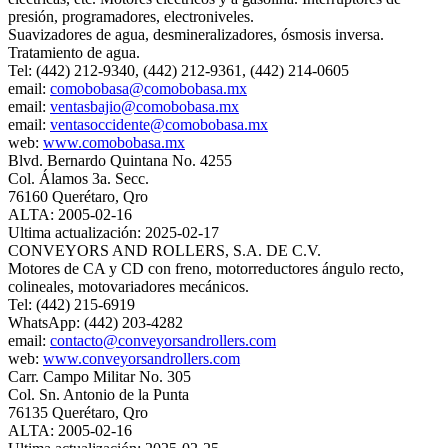
presión, programadores, electroniveles.
Suavizadores de agua, desmineralizadores, ósmosis inversa.
Tratamiento de agua.
Tel: (442) 212-9340, (442) 212-9361, (442) 214-0605
email:
comobobasa@comobobasa.mx
email:
ventasbajio@comobobasa.mx
email:
ventasoccidente@comobobasa.mx
web:
www.comobobasa.mx
Blvd. Bernardo Quintana No. 4255
Col. Álamos 3a. Secc.
76160 Querétaro, Qro
ALTA: 2005-02-16
Ultima actualización: 2025-02-17
CONVEYORS AND ROLLERS, S.A. DE C.V.
Motores de CA y CD con freno, motorreductores ángulo recto,
colineales, motovariadores mecánicos.
Tel: (442) 215-6919
WhatsApp: (442) 203-4282
email:
contacto@conveyorsandrollers.com
web:
www.conveyorsandrollers.com
Carr. Campo Militar No. 305
Col. Sn. Antonio de la Punta
76135 Querétaro, Qro
ALTA: 2005-02-16