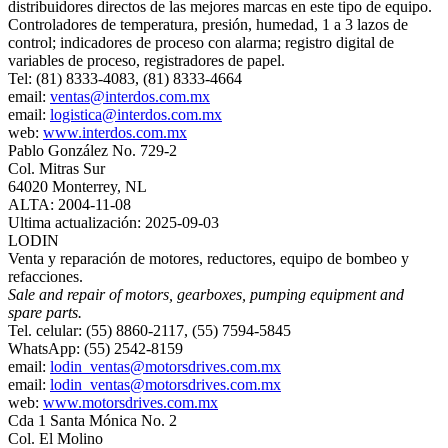
distribuidores directos de las mejores marcas en este tipo de equipo.
Controladores de temperatura, presión, humedad, 1 a 3 lazos de
control; indicadores de proceso con alarma; registro digital de
variables de proceso, registradores de papel.
Tel: (81) 8333-4083, (81) 8333-4664
email:
ventas@interdos.com.mx
email:
logistica@interdos.com.mx
web:
www.interdos.com.mx
Pablo González No. 729-2
Col. Mitras Sur
64020 Monterrey, NL
ALTA: 2004-11-08
Ultima actualización: 2025-09-03
LODIN
Venta y reparación de motores, reductores, equipo de bombeo y
refacciones.
Sale and repair of motors, gearboxes, pumping equipment and
spare parts.
Tel. celular: (55) 8860-2117, (55) 7594-5845
WhatsApp: (55) 2542-8159
email:
lodin_ventas@motorsdrives.com.mx
email:
lodin_ventas@motorsdrives.com.mx
web:
www.motorsdrives.com.mx
Cda 1 Santa Mónica No. 2
Col. El Molino