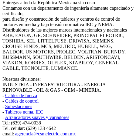
Entregas a toda la República Mexicana sin costo.
Contamos con un departamento de ingeniería altamente capacitado y
certificado,
para diseño y construcción de tableros y centros de control de
motores en media y baja tensión normativa IEC y NEMA.
Distribuidores de las mejores marcas internacionales y nacionales
ABB, EATON, GE, SCHNEIDER, PRINCIPAL ELECTRIC,
TOSHIBA, SEL, LITTELFUSE, DRIWISA, SIEMENS,
CROUSE HINDS, MCS, MELTRIC, HUBELL, WEG,
BALDOR, US MOTORS, PROLEC, VOLTRAN, BURNDY,
BUSSMANN, SOUTHWIRE, BELDEN, ARISTONCAVI,
VIAKON, KOBREX, OLFLEX, STABILOY, GENERAL
CABLE, TECNOLITE, LUMIANCE.
Nuestras divisiones:
INDUSTRIA - INFRAESTRUCTURA - ENERGIA
RENOVABLE - OIL & GAS - OEM - MINERIA.
-
Cables de fuerza
-
Cables de control
-
Subestaciones
-
Tableros nema, IEC
-
Arrancadores suaves y variadores
Tel: (639) 474-0038
Tel. celular: (639) 133 4642
email:
agerencia@csmelectric.com.mx