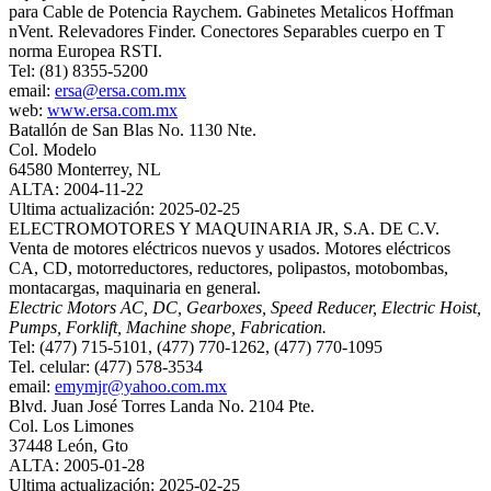
para Cable de Potencia Raychem. Gabinetes Metalicos Hoffman
nVent. Relevadores Finder. Conectores Separables cuerpo en T
norma Europea RSTI.
Tel: (81) 8355-5200
email:
ersa@ersa.com.mx
web:
www.ersa.com.mx
Batallón de San Blas No. 1130 Nte.
Col. Modelo
64580 Monterrey, NL
ALTA: 2004-11-22
Ultima actualización: 2025-02-25
ELECTROMOTORES Y MAQUINARIA JR, S.A. DE C.V.
Venta de motores eléctricos nuevos y usados. Motores eléctricos
CA, CD, motorreductores, reductores, polipastos, motobombas,
montacargas, maquinaria en general.
Electric Motors AC, DC, Gearboxes, Speed Reducer, Electric Hoist,
Pumps, Forklift, Machine shope, Fabrication.
Tel: (477) 715-5101, (477) 770-1262, (477) 770-1095
Tel. celular: (477) 578-3534
email:
emymjr@yahoo.com.mx
Blvd. Juan José Torres Landa No. 2104 Pte.
Col. Los Limones
37448 León, Gto
ALTA: 2005-01-28
Ultima actualización: 2025-02-25