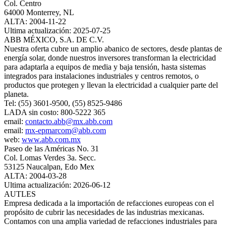
Col. Centro
64000 Monterrey, NL
ALTA: 2004-11-22
Ultima actualización: 2025-07-25
ABB MÉXICO, S.A. DE C.V.
Nuestra oferta cubre un amplio abanico de sectores, desde plantas de
energía solar, donde nuestros inversores transforman la electricidad
para adaptarla a equipos de media y baja tensión, hasta sistemas
integrados para instalaciones industriales y centros remotos, o
productos que protegen y llevan la electricidad a cualquier parte del
planeta.
Tel: (55) 3601-9500, (55) 8525-9486
LADA sin costo: 800-5222 365
email:
contacto.abb@mx.abb.com
email:
mx-epmarcom@abb.com
web:
www.abb.com.mx
Paseo de las Américas No. 31
Col. Lomas Verdes 3a. Secc.
53125 Naucalpan, Edo Mex
ALTA: 2004-03-28
Ultima actualización: 2026-06-12
AUTLES
Empresa dedicada a la importación de refacciones europeas con el
propósito de cubrir las necesidades de las industrias mexicanas.
Contamos con una amplia variedad de refacciones industriales para