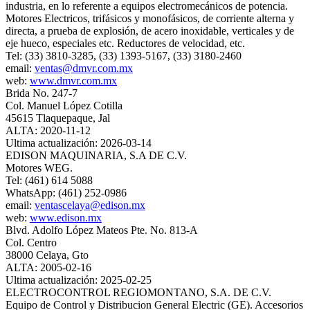
industria, en lo referente a equipos electromecánicos de potencia.
Motores Electricos, trifásicos y monofásicos, de corriente alterna y
directa, a prueba de explosión, de acero inoxidable, verticales y de
eje hueco, especiales etc. Reductores de velocidad, etc.
Tel: (33) 3810-3285, (33) 1393-5167, (33) 3180-2460
email:
ventas@dmvr.com.mx
web:
www.dmvr.com.mx
Brida No. 247-7
Col. Manuel López Cotilla
45615 Tlaquepaque, Jal
ALTA: 2020-11-12
Ultima actualización: 2026-03-14
EDISON MAQUINARIA, S.A DE C.V.
Motores WEG.
Tel: (461) 614 5088
WhatsApp: (461) 252-0986
email:
ventascelaya@edison.mx
web:
www.edison.mx
Blvd. Adolfo López Mateos Pte. No. 813-A
Col. Centro
38000 Celaya, Gto
ALTA: 2005-02-16
Ultima actualización: 2025-02-25
ELECTROCONTROL REGIOMONTANO, S.A. DE C.V.
Equipo de Control y Distribucion General Electric (GE). Accesorios