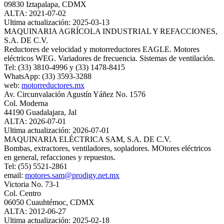
09830 Iztapalapa, CDMX
ALTA: 2021-07-02
Ultima actualización: 2025-03-13
MAQUINARIA AGRÍCOLA INDUSTRIAL Y REFACCIONES,
S.A. DE C.V.
Reductores de velocidad y motorreductores EAGLE. Motores
eléctricos WEG. Variadores de frecuencia. Sistemas de ventilación.
Tel: (33) 3810-4996 y (33) 1478-8415
WhatsApp: (33) 3593-3288
web:
motorreductores.mx
Av. Circunvalación Agustín Yáñez No. 1576
Col. Moderna
44190 Guadalajara, Jal
ALTA: 2026-07-01
Ultima actualización: 2026-07-01
MAQUINARIA ELÉCTRICA SAM, S.A. DE C.V.
Bombas, extractores, ventiladores, sopladores. MOtores eléctricos
en general, refacciones y repuestos.
Tel: (55) 5521-2861
email:
motores.sam@prodigy.net.mx
Victoria No. 73-1
Col. Centro
06050 Cuauhtémoc, CDMX
ALTA: 2012-06-27
Ultima actualización: 2025-02-18