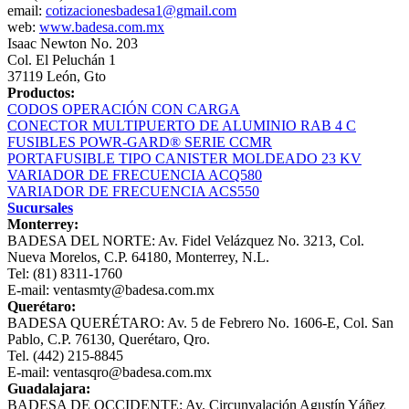
email:
cotizacionesbadesa1@gmail.com
web:
www.badesa.com.mx
Isaac Newton No. 203
Col. El Peluchán 1
37119 León, Gto
Productos:
CODOS OPERACIÓN CON CARGA
CONECTOR MULTIPUERTO DE ALUMINIO RAB 4 C
FUSIBLES POWR-GARD® SERIE CCMR
PORTAFUSIBLE TIPO CANISTER MOLDEADO 23 KV
VARIADOR DE FRECUENCIA ACQ580
VARIADOR DE FRECUENCIA ACS550
Sucursales
Monterrey:
BADESA DEL NORTE: Av. Fidel Velázquez No. 3213, Col.
Nueva Morelos, C.P. 64180, Monterrey, N.L.
Tel: (81) 8311-1760
E-mail: ventasmty@badesa.com.mx
Querétaro:
BADESA QUERÉTARO: Av. 5 de Febrero No. 1606-E, Col. San
Pablo, C.P. 76130, Querétaro, Qro.
Tel. (442) 215-8845
E-mail: ventasqro@badesa.com.mx
Guadalajara:
BADESA DE OCCIDENTE: Av. Circunvalación Agustín Yáñez