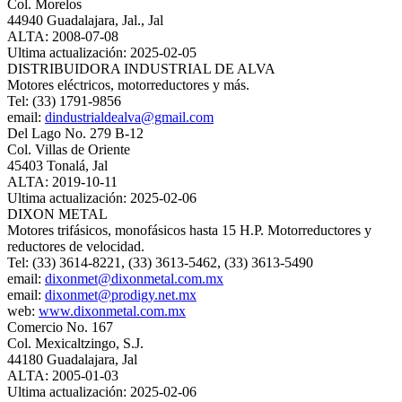
Col. Morelos
44940 Guadalajara, Jal., Jal
ALTA: 2008-07-08
Ultima actualización: 2025-02-05
DISTRIBUIDORA INDUSTRIAL DE ALVA
Motores eléctricos, motorreductores y más.
Tel: (33) 1791-9856
email:
dindustrialdealva@gmail.com
Del Lago No. 279 B-12
Col. Villas de Oriente
45403 Tonalá, Jal
ALTA: 2019-10-11
Ultima actualización: 2025-02-06
DIXON METAL
Motores trifásicos, monofásicos hasta 15 H.P. Motorreductores y
reductores de velocidad.
Tel: (33) 3614-8221, (33) 3613-5462, (33) 3613-5490
email:
dixonmet@dixonmetal.com.mx
email:
dixonmet@prodigy.net.mx
web:
www.dixonmetal.com.mx
Comercio No. 167
Col. Mexicaltzingo, S.J.
44180 Guadalajara, Jal
ALTA: 2005-01-03
Ultima actualización: 2025-02-06