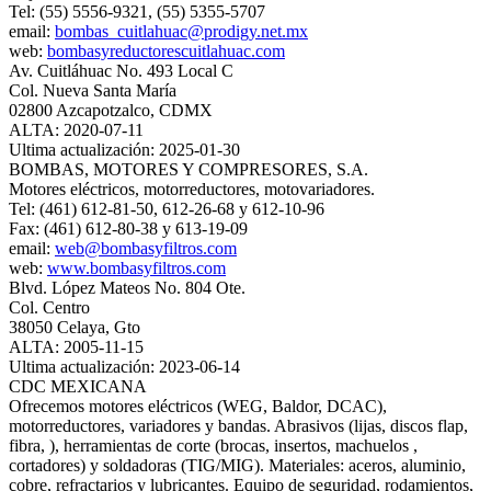
Tel: (55) 5556-9321, (55) 5355-5707
email:
bombas_cuitlahuac@prodigy.net.mx
web:
bombasyreductorescuitlahuac.com
Av. Cuitláhuac No. 493 Local C
Col. Nueva Santa María
02800 Azcapotzalco, CDMX
ALTA: 2020-07-11
Ultima actualización: 2025-01-30
BOMBAS, MOTORES Y COMPRESORES, S.A.
Motores eléctricos, motorreductores, motovariadores.
Tel: (461) 612-81-50, 612-26-68 y 612-10-96
Fax: (461) 612-80-38 y 613-19-09
email:
web@bombasyfiltros.com
web:
www.bombasyfiltros.com
Blvd. López Mateos No. 804 Ote.
Col. Centro
38050 Celaya, Gto
ALTA: 2005-11-15
Ultima actualización: 2023-06-14
CDC MEXICANA
Ofrecemos motores eléctricos (WEG, Baldor, DCAC),
motorreductores, variadores y bandas. Abrasivos (lijas, discos flap,
fibra, ), herramientas de corte (brocas, insertos, machuelos ,
cortadores) y soldadoras (TIG/MIG). Materiales: aceros, aluminio,
cobre, refractarios y lubricantes. Equipo de seguridad, rodamientos,