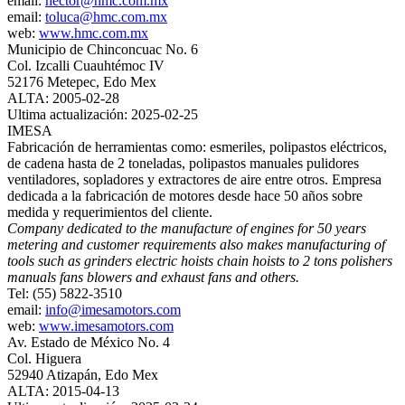
email:
hector@hmc.com.mx
email:
toluca@hmc.com.mx
web:
www.hmc.com.mx
Municipio de Chinconcuac No. 6
Col. Izcalli Cuauhtémoc IV
52176 Metepec, Edo Mex
ALTA: 2005-02-28
Ultima actualización: 2025-02-25
IMESA
Fabricación de herramientas como: esmeriles, polipastos eléctricos,
de cadena hasta de 2 toneladas, polipastos manuales pulidores
ventiladores, sopladores y extractores de aire entre otros. Empresa
dedicada a la fabricación de motores desde hace 50 años sobre
medida y requerimientos del cliente.
Company dedicated to the manufacture of engines for 50 years
metering and customer requirements also makes manufacturing of
tools such as grinders electric hoists chain hoists to 2 tons polishers
manuals fans blowers and exhaust fans and others.
Tel: (55) 5822-3510
email:
info@imesamotors.com
web:
www.imesamotors.com
Av. Estado de México No. 4
Col. Higuera
52940 Atizapán, Edo Mex
ALTA: 2015-04-13