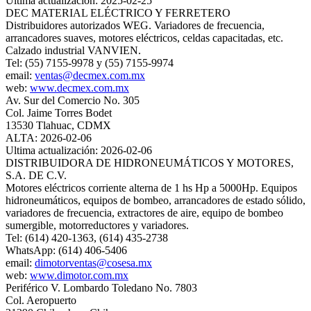
Ultima actualización: 2025-02-25
DEC MATERIAL ELÉCTRICO Y FERRETERO
Distribuidores autorizados WEG. Variadores de frecuencia,
arrancadores suaves, motores eléctricos, celdas capacitadas, etc.
Calzado industrial VANVIEN.
Tel: (55) 7155-9978 y (55) 7155-9974
email:
ventas@decmex.com.mx
web:
www.decmex.com.mx
Av. Sur del Comercio No. 305
Col. Jaime Torres Bodet
13530 Tlahuac, CDMX
ALTA: 2026-02-06
Ultima actualización: 2026-02-06
DISTRIBUIDORA DE HIDRONEUMÁTICOS Y MOTORES,
S.A. DE C.V.
Motores eléctricos corriente alterna de 1 hs Hp a 5000Hp. Equipos
hidroneumáticos, equipos de bombeo, arrancadores de estado sólido,
variadores de frecuencia, extractores de aire, equipo de bombeo
sumergible, motorreductores y variadores.
Tel: (614) 420-1363, (614) 435-2738
WhatsApp: (614) 406-5406
email:
dimotorventas@cosesa.mx
web:
www.dimotor.com.mx
Periférico V. Lombardo Toledano No. 7803
Col. Aeropuerto