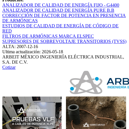
ANALIZADOR DE CALIDAD DE ENERGÍA FIJO - G4400
ANALIZADOR DE CALIDAD DE ENERGÍA PURE B.B
CORRECCIÓN DE FACTOR DE POTENCIA EN PRESENCIA
DE ARMÓNICAS
ESTUDIOS DE CALIDAD DE ENERGÍA DE CÓDIGO DE
RED
FILTROS DE ARMÓNICAS MARCA ELSPEC
SUPRESORES DE SOBREVOLTAJE TRANSITORIOS (TVSS)
ALTA: 2007-12-16
Ultima actualización: 2026-05-18
ARBEIT MÉXICO INGENIERÍA ELÉCTRICA INDUSTRIAL,
S.A. DE C.V.
Cotizar