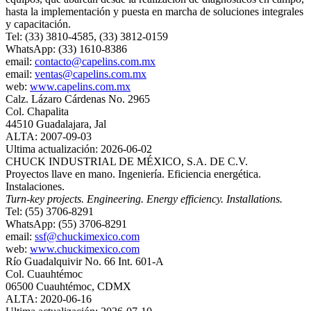
hasta la implementación y puesta en marcha de soluciones integrales
y capacitación.
Tel: (33) 3810-4585, (33) 3812-0159
WhatsApp: (33) 1610-8386
email:
contacto@capelins.com.mx
email:
ventas@capelins.com.mx
web:
www.capelins.com.mx
Calz. Lázaro Cárdenas No. 2965
Col. Chapalita
44510 Guadalajara, Jal
ALTA: 2007-09-03
Ultima actualización: 2026-06-02
CHUCK INDUSTRIAL DE MÉXICO, S.A. DE C.V.
Proyectos llave en mano. Ingeniería. Eficiencia energética.
Instalaciones.
Turn‐key projects. Engineering. Energy efficiency. Installations.
Tel: (55) 3706-8291
WhatsApp: (55) 3706-8291
email:
ssf@chuckimexico.com
web:
www.chuckimexico.com
Río Guadalquivir No. 66 Int. 601-A
Col. Cuauhtémoc
06500 Cuauhtémoc, CDMX
ALTA: 2020-06-16