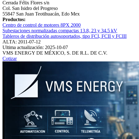
Cerrada Félix Flores s/n
Col. San Isidro del Progreso
55847 San Juan Teotihuacán, Edo Mex
Productos:
Centro de control de motores 8PX 2000
Subestaciones normalizadas compactas 13.8, 23 y 34.5 kV
Tableros de distribución autosoportados, tipo FCI, FCII y FCIII
ALTA: 2011-07-12
Ultima actualización: 2025-10-07
VMS ENERGY DE MÉXICO, S. DE R.L. DE C.V.
Cotizar