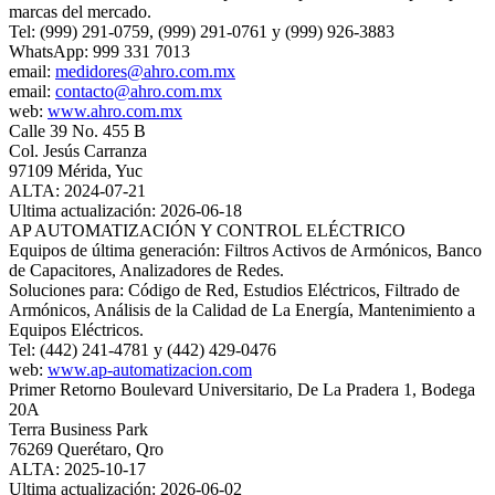
marcas del mercado.
Tel: (999) 291-0759, (999) 291-0761 y (999) 926-3883​
WhatsApp: 999 331 7013
email:
medidores@ahro.com.mx
email:
contacto@ahro.com.mx
web:
www.ahro.com.mx
Calle 39 No. 455 B​
Col. Jesús Carranza
97109 Mérida, Yuc
ALTA: 2024-07-21
Ultima actualización: 2026-06-18
AP AUTOMATIZACIÓN Y CONTROL ELÉCTRICO
Equipos de última generación: Filtros Activos de Armónicos, Banco
de Capacitores, Analizadores de Redes.
Soluciones para: Código de Red, Estudios Eléctricos, Filtrado de
Armónicos, Análisis de la Calidad de La Energía, Mantenimiento a
Equipos Eléctricos.
Tel: (442) 241-4781 y (442) 429-0476
web:
www.ap-automatizacion.com
Primer Retorno Boulevard Universitario, De La Pradera 1, Bodega
20A
Terra Business Park
76269 Querétaro, Qro
ALTA: 2025-10-17
Ultima actualización: 2026-06-02