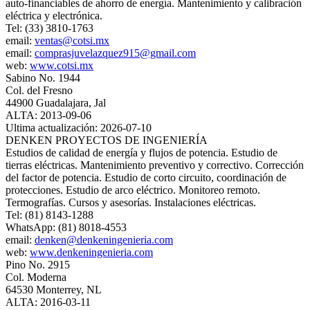
auto-financiables de ahorro de energía. Mantenimiento y calibración
eléctrica y electrónica.
Tel: (33) 3810-1763
email:
ventas@cotsi.mx
email:
comprasjuvelazquez915@gmail.com
web:
www.cotsi.mx
Sabino No. 1944
Col. del Fresno
44900 Guadalajara, Jal
ALTA: 2013-09-06
Ultima actualización: 2026-07-10
DENKEN PROYECTOS DE INGENIERÍA
Estudios de calidad de energía y flujos de potencia. Estudio de
tierras eléctricas. Mantenimiento preventivo y correctivo. Corrección
del factor de potencia. Estudio de corto circuito, coordinación de
protecciones. Estudio de arco eléctrico. Monitoreo remoto.
Termografías. Cursos y asesorías. Instalaciones eléctricas.
Tel: (81) 8143-1288
WhatsApp: (81) 8018-4553
email:
denken@denkeningenieria.com
web:
www.denkeningenieria.com
Pino No. 2915
Col. Moderna
64530 Monterrey, NL
ALTA: 2016-03-11