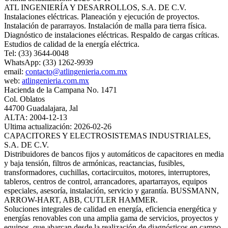
ATL INGENIERÍA Y DESARROLLOS, S.A. DE C.V.
Instalaciones eléctricas. Planeación y ejecución de proyectos.
Instalación de pararrayos. Instalación de malla para tierra física.
Diagnóstico de instalaciones eléctricas. Respaldo de cargas críticas.
Estudios de calidad de la energía eléctrica.
Tel: (33) 3644-0048
WhatsApp: (33) 1262-9939
email:
contacto@atlingenieria.com.mx
web:
atlingenieria.com.mx
Hacienda de la Campana No. 1471
Col. Oblatos
44700 Guadalajara, Jal
ALTA: 2004-12-13
Ultima actualización: 2026-02-26
CAPACITORES Y ELECTROSISTEMAS INDUSTRIALES,
S.A. DE C.V.
Distribuidores de bancos fijos y automáticos de capacitores en media
y baja tensión, filtros de armónicas, reactancias, fusibles,
transformadores, cuchillas, cortacircuitos, motores, interruptores,
tableros, centros de control, arrancadores, apartarrayos, equipos
especiales, asesoría, instalación, servicio y garantía. BUSSMANN,
ARROW-HART, ABB, CUTLER HAMMER.
Soluciones integrales de calidad en energía, eficiencia energética y
energías renovables con una amplia gama de servicios, proyectos y
equipos, que abarcan desde la realización de diagnósticos en campo,