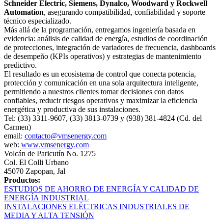
Schneider Electric, Siemens, Dynalco, Woodward y Rockwell
Automation
, asegurando compatibilidad, confiabilidad y soporte
técnico especializado.
Más allá de la programación, entregamos ingeniería basada en
evidencia: análisis de calidad de energía, estudios de coordinación
de protecciones, integración de variadores de frecuencia, dashboards
de desempeño (KPIs operativos) y estrategias de mantenimiento
predictivo.
El resultado es un ecosistema de control que conecta potencia,
protección y comunicación en una sola arquitectura inteligente,
permitiendo a nuestros clientes tomar decisiones con datos
confiables, reducir riesgos operativos y maximizar la eficiencia
energética y productiva de sus instalaciones.
Tel: (33) 3311-9607, (33) 3813-0739 y (938) 381-4824 (Cd. del
Carmen)
email:
contacto@vmsenergy.com
web:
www.vmsenergy.com
Volcán de Paricutín No. 1275
Col. El Colli Urbano
45070 Zapopan, Jal
Productos:
ESTUDIOS DE AHORRO DE ENERGÍA Y CALIDAD DE
ENERGÍA INDUSTRIAL
INSTALACIONES ELÉCTRICAS INDUSTRIALES DE
MEDIA Y ALTA TENSIÓN