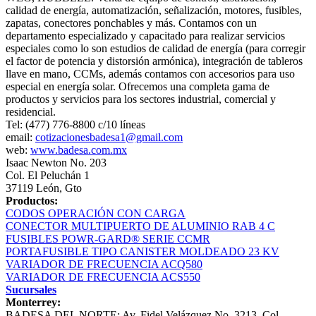
calidad de energía, automatización, señalización, motores, fusibles,
zapatas, conectores ponchables y más. Contamos con un
departamento especializado y capacitado para realizar servicios
especiales como lo son estudios de calidad de energía (para corregir
el factor de potencia y distorsión armónica), integración de tableros
llave en mano, CCMs, además contamos con accesorios para uso
especial en energía solar. Ofrecemos una completa gama de
productos y servicios para los sectores industrial, comercial y
residencial.
Tel: (477) 776-8800 c/10 líneas
email:
cotizacionesbadesa1@gmail.com
web:
www.badesa.com.mx
Isaac Newton No. 203
Col. El Peluchán 1
37119 León, Gto
Productos:
CODOS OPERACIÓN CON CARGA
CONECTOR MULTIPUERTO DE ALUMINIO RAB 4 C
FUSIBLES POWR-GARD® SERIE CCMR
PORTAFUSIBLE TIPO CANISTER MOLDEADO 23 KV
VARIADOR DE FRECUENCIA ACQ580
VARIADOR DE FRECUENCIA ACS550
Sucursales
Monterrey:
BADESA DEL NORTE: Av. Fidel Velázquez No. 3213, Col.