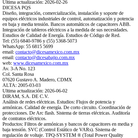
Ultima actualización: 2026-02-26
DICESA PQS
Diseño, integración, comercialización, instalación y soporte de
equipos eléctricos industriales de control, automatización y potencia
en baja y media tensión. Bancos automáticos de capacitores ABB.
Integración de tableros eléctricos a la medida de sus necesidades.
Estudios de Calidad de Energía. Estudios de Código de Red.
Tel: (55) 6840-9786 y (55) 5368-5073
WhatsApp: 55 6815 5699
email:
contacto@dicesamexico.com.mx
email:
contacto@dicesabajio.com.mx
web:
www.dicesamexico.com.mx
Av. 3-A No. 123
Col. Santa Rosa
07620 Gustavo A. Madero, CDMX
ALTA: 2005-03-03
Ultima actualización: 2026-06-02
DIRAM, S.A. DE C.V.
Análisis de redes eléctricas. Estudios: Flujos de potencia y
armónicas. Calidad de energía. De corto circuito. Coordinación de
protecciones. De Arc flash. Sistema de tierras eléctricas. Auditoría
de contratos eléctricos.
Productos: Filtros de armónicas y bancos de capacitores en media y
baja tensión. SVC (Control Estático de VARs). Sistema de
regulación de voltaje. TPQ-SYSTEM ® (Total Power Quality