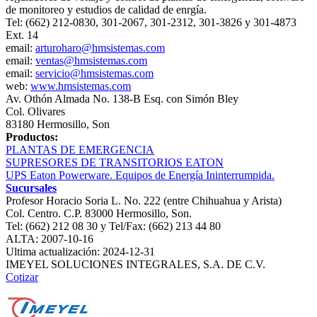
de monitoreo y estudios de calidad de enrgía.
Tel: (662) 212-0830, 301-2067, 301-2312, 301-3826 y 301-4873
Ext. 14
email:
arturoharo@hmsistemas.com
email:
ventas@hmsistemas.com
email:
servicio@hmsistemas.com
web:
www.hmsistemas.com
Av. Othón Almada No. 138-B Esq. con Simón Bley
Col. Olivares
83180 Hermosillo, Son
Productos:
PLANTAS DE EMERGENCIA
SUPRESORES DE TRANSITORIOS EATON
UPS Eaton Powerware. Equipos de Energía Ininterrumpida.
Sucursales
Profesor Horacio Soria L. No. 222 (entre Chihuahua y Arista)
Col. Centro. C.P. 83000 Hermosillo, Son.
Tel: (662) 212 08 30 y Tel/Fax: (662) 213 44 80
ALTA: 2007-10-16
Ultima actualización: 2024-12-31
IMEYEL SOLUCIONES INTEGRALES, S.A. DE C.V.
Cotizar