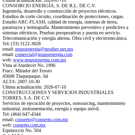
Ultima actualización: 2026-07-10
CONSORCIO ENERGÍA, S. DE R.L. DE C.V.
Ingeniería, desarrollo y construcción de proyectos eléctricos.
Estudios de corto circuito, coordinación de protecciones, cargas.
Estudio ARC-FLASH, calidad de energía, sistemas de tierra,
pararrayos y termografía. Mantenimiento preventivo y predictivo a
sistemas eléctricos. Pruebas preoperativas y puesta en servicio.
Telecomunicación y energía alterna. Obra civil y electromecánica.
Tel: (33) 3122-3828
email:
grupoenergia@prodigy.net.mx
email:
comercial@grupoenergia.com
web:
www.grupoenergia.com.mx
Vista al Atardecer No. 1996
Fracc. Mirador del Tesoro
45608 Tlaquepaque, Jal
ALTA: 2007-10-30
Ultima actualización: 2026-07-10
CONSTRUCCIONES Y SERVICIOS INDUSTRIALES
TORRES, S.A. DE C.V.
Servicios de ejecución de proyectos, outsourcing, mantenimineto
industrial, instrumentación, energía y equipo móvil.
Tel: (464) 647-4344
email:
conserto@conserto.com.mx
web:
conserto.com.mx
Equinoccio No. 504