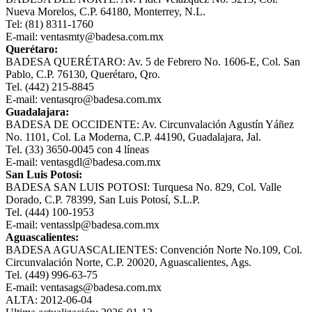
Nueva Morelos, C.P. 64180, Monterrey, N.L.
Tel: (81) 8311-1760
E-mail: ventasmty@badesa.com.mx
Querétaro:
BADESA QUERÉTARO: Av. 5 de Febrero No. 1606-E, Col. San
Pablo, C.P. 76130, Querétaro, Qro.
Tel. (442) 215-8845
E-mail: ventasqro@badesa.com.mx
Guadalajara:
BADESA DE OCCIDENTE: Av. Circunvalación Agustín Yáñez
No. 1101, Col. La Moderna, C.P. 44190, Guadalajara, Jal.
Tel. (33) 3650-0045 con 4 líneas
E-mail: ventasgdl@badesa.com.mx
San Luis Potosí:
BADESA SAN LUIS POTOSI: Turquesa No. 829, Col. Valle
Dorado, C.P. 78399, San Luis Potosí, S.L.P.
Tel. (444) 100-1953
E-mail: ventasslp@badesa.com.mx
Aguascalientes:
BADESA AGUASCALIENTES: Convención Norte No.109, Col.
Circunvalación Norte, C.P. 20020, Aguascalientes, Ags.
Tel. (449) 996-63-75
E-mail: ventasags@badesa.com.mx
ALTA: 2012-06-04