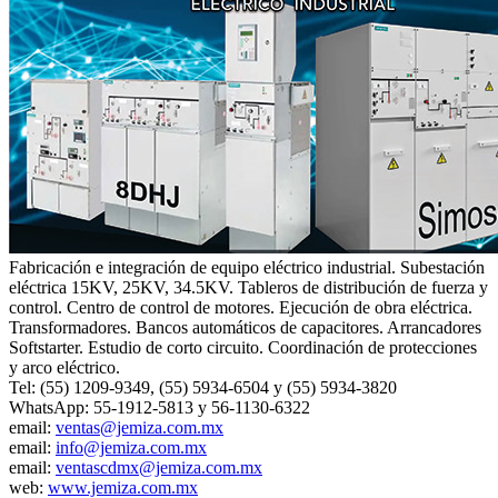
Fabricación e integración de equipo eléctrico industrial. Subestación
eléctrica 15KV, 25KV, 34.5KV. Tableros de distribución de fuerza y
control. Centro de control de motores. Ejecución de obra eléctrica.
Transformadores. Bancos automáticos de capacitores. Arrancadores
Softstarter. Estudio de corto circuito. Coordinación de protecciones
y arco eléctrico.
Tel: (55) 1209-9349, (55) 5934-6504 y (55) 5934-3820
WhatsApp: 55-1912-5813 y 56-1130-6322
email:
ventas@jemiza.com.mx
email:
info@jemiza.com.mx
email:
ventascdmx@jemiza.com.mx
web:
www.jemiza.com.mx