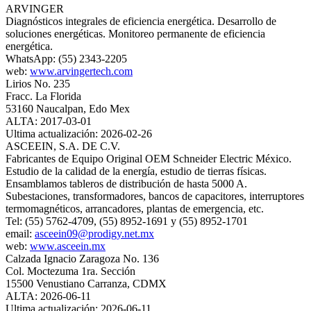
ARVINGER
Diagnósticos integrales de eficiencia energética. Desarrollo de
soluciones energéticas. Monitoreo permanente de eficiencia
energética.
WhatsApp: (55) 2343-2205
web:
www.arvingertech.com
Lirios No. 235
Fracc. La Florida
53160 Naucalpan, Edo Mex
ALTA: 2017-03-01
Ultima actualización: 2026-02-26
ASCEEIN, S.A. DE C.V.
Fabricantes de Equipo Original OEM Schneider Electric México.
Estudio de la calidad de la energía, estudio de tierras físicas.
Ensamblamos tableros de distribución de hasta 5000 A.
Subestaciones, transformadores, bancos de capacitores, interruptores
termomagnéticos, arrancadores, plantas de emergencia, etc.
Tel: (55) 5762-4709, (55) 8952-1691 y (55) 8952-1701
email:
asceein09@prodigy.net.mx
web:
www.asceein.mx
Calzada Ignacio Zaragoza No. 136
Col. Moctezuma 1ra. Sección
15500 Venustiano Carranza, CDMX
ALTA: 2026-06-11
Ultima actualización: 2026-06-11