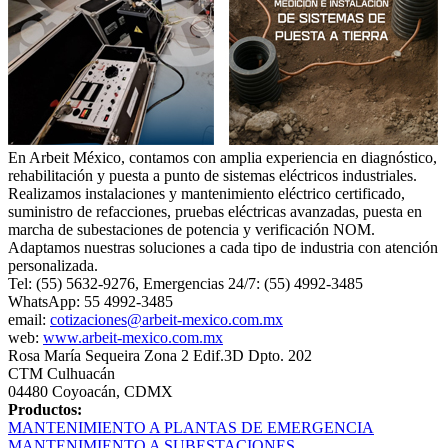
En Arbeit México, contamos con amplia experiencia en diagnóstico,
rehabilitación y puesta a punto de sistemas eléctricos industriales.
Realizamos instalaciones y mantenimiento eléctrico certificado,
suministro de refacciones, pruebas eléctricas avanzadas, puesta en
marcha de subestaciones de potencia y verificación NOM.
Adaptamos nuestras soluciones a cada tipo de industria con atención
personalizada.
Tel: (55) 5632-9276, Emergencias 24/7: (55) 4992-3485
WhatsApp: 55 4992-3485
email:
cotizaciones@arbeit-mexico.com.mx
web:
www.arbeit-mexico.com.mx
Rosa María Sequeira Zona 2 Edif.3D Dpto. 202
CTM Culhuacán
04480 Coyoacán, CDMX
Productos:
MANTENIMIENTO A PLANTAS DE EMERGENCIA
MANTENIMIENTO A SUBESTACIONES