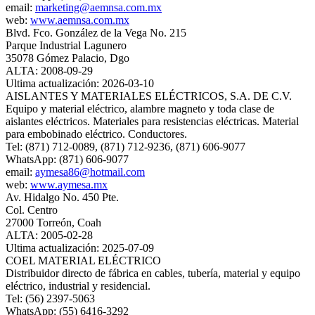
email:
marketing@aemnsa.com.mx
web:
www.aemnsa.com.mx
Blvd. Fco. González de la Vega No. 215
Parque Industrial Lagunero
35078 Gómez Palacio, Dgo
ALTA: 2008-09-29
Ultima actualización: 2026-03-10
AISLANTES Y MATERIALES ELÉCTRICOS, S.A. DE C.V.
Equipo y material eléctrico, alambre magneto y toda clase de
aislantes eléctricos. Materiales para resistencias eléctricas. Material
para embobinado eléctrico. Conductores.
Tel: (871) 712-0089, (871) 712-9236, (871) 606-9077
WhatsApp: (871) 606-9077
email:
aymesa86@hotmail.com
web:
www.aymesa.mx
Av. Hidalgo No. 450 Pte.
Col. Centro
27000 Torreón, Coah
ALTA: 2005-02-28
Ultima actualización: 2025-07-09
COEL MATERIAL ELÉCTRICO
Distribuidor directo de fábrica en cables, tubería, material y equipo
eléctrico, industrial y residencial.
Tel: (56) 2397-5063
WhatsApp: (55) 6416-3292