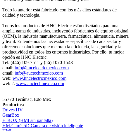
Todo lo anterior está fabricado con los más altos estándares de
calidad y tecnología.
Todos los productos de HNC Electric están diseñados para una
amplia gama de industrias, incluyendo fabricantes de equipo original
(OEM), la industria manufacturera, farmacéutica, alimenticia, minera
y textil. Entendemos las necesidades específicas de cada sector y
ofrecemos soluciones que mejoran la eficiencia, la seguridad y la
productividad en todos los entornos industriales. Por ello, tu mejor
opción es HNC Electric.
Tel: (446) 109-7511 y (56) 1070-1543
email:
info@hncelectricmexico.com
email:
info@auctechmexico.com
web:
www.hncelectricmexico.com
web 2:
www.auctechmexico.com
55770 Tecámac, Edo Mex
Productos:
Drives HV
GearBox
H-BOX (HMI sin pantalla)
HM-Cam2.5D Camara de visión inteligente
HMI