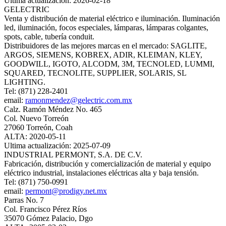
Ultima actualización: 2026-02-18
GELECTRIC
Venta y distribución de material eléctrico e iluminación. Iluminación
led, iluminación, focos especiales, lámparas, lámparas colgantes,
spots, cable, tubería conduit.
Distribuidores de las mejores marcas en el mercado: SAGLITE,
ARGOS, SIEMENS, KOBREX, ADIR, KLEIMAN, KLEY,
GOODWILL, IGOTO, ALCODM, 3M, TECNOLED, LUMMI,
SQUARED, TECNOLITE, SUPPLIER, SOLARIS, SL
LIGHTING.
Tel: (871) 228-2401
email:
ramonmendez@gelectric.com.mx
Calz. Ramón Méndez No. 465
Col. Nuevo Torreón
27060 Torreón, Coah
ALTA: 2020-05-11
Ultima actualización: 2025-07-09
INDUSTRIAL PERMONT, S.A. DE C.V.
Fabricación, distribución y comercialización de material y equipo
eléctrico industrial, instalaciones eléctricas alta y baja tensión.
Tel: (871) 750-0991
email:
permont@prodigy.net.mx
Parras No. 7
Col. Francisco Pérez Ríos
35070 Gómez Palacio, Dgo