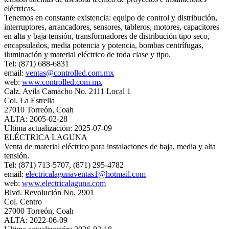
eléctricas.
Tenemos en constante existencia: equipo de control y distribución,
interruptores, arrancadores, sensores, tableros, motores, capacitores
en alta y baja tensión, transformadores de distribución tipo seco,
encapsulados, media potencia y potencia, bombas centrífugas,
iluminación y material eléctrico de toda clase y tipo.
Tel: (871) 688-6831
email:
ventas@controlled.com.mx
web:
www.controlled.com.mx
Calz. Avila Camacho No. 2111 Local 1
Col. La Estrella
27010 Torreón, Coah
ALTA: 2005-02-28
Ultima actualización: 2025-07-09
ELÉCTRICA LAGUNA
Venta de material eléctrico para instalaciones de baja, media y alta
tensión.
Tel: (871) 713-5707, (871) 295-4782
email:
electricalagunaventas1@hotmail.com
web:
www.electricalaguna.com
Blvd. Revolución No. 2901
Col. Centro
27000 Torreón, Coah
ALTA: 2022-06-09