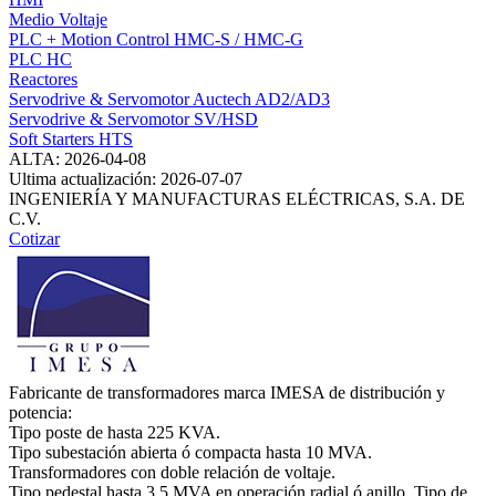
Medio Voltaje
PLC + Motion Control HMC-S / HMC-G
PLC HC
Reactores
Servodrive & Servomotor Auctech AD2/AD3
Servodrive & Servomotor SV/HSD
Soft Starters HTS
ALTA: 2026-04-08
Ultima actualización: 2026-07-07
INGENIERÍA Y MANUFACTURAS ELÉCTRICAS, S.A. DE
C.V.
Cotizar
Fabricante de transformadores marca IMESA de distribución y
potencia:
Tipo poste de hasta 225 KVA.
Tipo subestación abierta ó compacta hasta 10 MVA.
Transformadores con doble relación de voltaje.
Tipo pedestal hasta 3.5 MVA en operación radial ó anillo. Tipo de