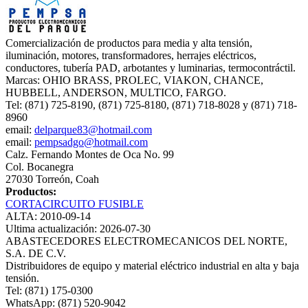
Comercialización de productos para media y alta tensión,
iluminación, motores, transformadores, herrajes eléctricos,
conductores, tubería PAD, arbotantes y luminarias, termocontráctil.
Marcas: OHIO BRASS, PROLEC, VIAKON, CHANCE,
HUBBELL, ANDERSON, MULTICO, FARGO.
Tel: (871) 725-8190, (871) 725-8180, (871) 718-8028 y (871) 718-
8960
email:
delparque83@hotmail.com
email:
pempsadgo@hotmail.com
Calz. Fernando Montes de Oca No. 99
Col. Bocanegra
27030 Torreón, Coah
Productos:
CORTACIRCUITO FUSIBLE
ALTA: 2010-09-14
Ultima actualización: 2026-07-30
ABASTECEDORES ELECTROMECANICOS DEL NORTE,
S.A. DE C.V.
Distribuidores de equipo y material eléctrico industrial en alta y baja
tensión.
Tel: (871) 175-0300
WhatsApp: (871) 520-9042