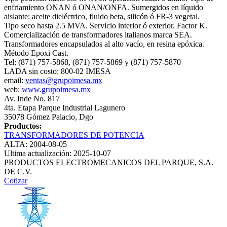
enfriamiento ONAN ó ONAN/ONFA. Sumergidos en líquido
aislante: aceite dieléctrico, fluido beta, silicón ó FR-3 vegetal.
Tipo seco hasta 2.5 MVA. Servicio interior ó exterior. Factor K.
Comercialización de transformadores italianos marca SEA.
Transformadores encapsulados al alto vacío, en resina epóxica.
Método Epoxi Cast.
Tel: (871) 757-5868, (871) 757-5869 y (871) 757-5870
LADA sin costo: 800-02 IMESA
email:
ventas@grupoimesa.mx
web:
www.grupoimesa.mx
Av. Inde No. 817
4ta. Etapa Parque Industrial Lagunero
35078 Gómez Palacio, Dgo
Productos:
TRANSFORMADORES DE POTENCIA
ALTA: 2004-08-05
Ultima actualización: 2025-10-07
PRODUCTOS ELECTROMECANICOS DEL PARQUE, S.A.
DE C.V.
Cotizar