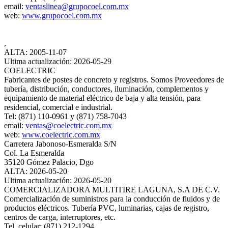
email:
ventaslinea@grupocoel.com.mx
web:
www.grupocoel.com.mx
,
ALTA: 2005-11-07
Ultima actualización: 2026-05-29
COELECTRIC
Fabricantes de postes de concreto y registros. Somos Proveedores de
tubería, distribución, conductores, iluminación, complementos y
equipamiento de material eléctrico de baja y alta tensión, para
residencial, comercial e industrial.
Tel: (871) 110-0961 y (871) 758-7043
email:
ventas@coelectric.com.mx
web:
www.coelectric.com.mx
Carretera Jabonoso-Esmeralda S/N
Col. La Esmeralda
35120 Gómez Palacio, Dgo
ALTA: 2026-05-20
Ultima actualización: 2026-05-20
COMERCIALIZADORA MULTITIRE LAGUNA, S.A DE C.V.
Comercialización de suministros para la conducción de fluidos y de
productos eléctricos. Tubería PVC, luminarias, cajas de registro,
centros de carga, interruptores, etc.
Tel. celular: (871) 212-1294