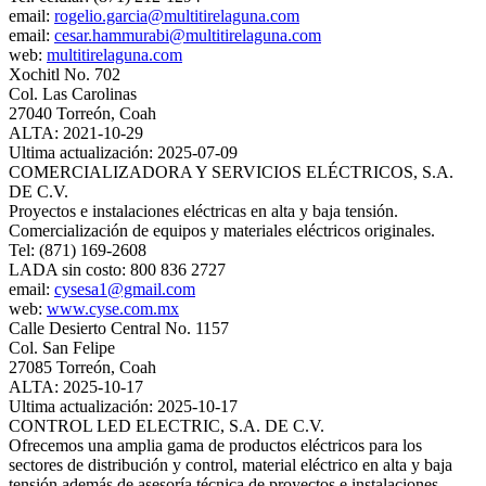
email:
rogelio.garcia@multitirelaguna.com
email:
cesar.hammurabi@multitirelaguna.com
web:
multitirelaguna.com
Xochitl No. 702
Col. Las Carolinas
27040 Torreón, Coah
ALTA: 2021-10-29
Ultima actualización: 2025-07-09
COMERCIALIZADORA Y SERVICIOS ELÉCTRICOS, S.A.
DE C.V.
Proyectos e instalaciones eléctricas en alta y baja tensión.
Comercialización de equipos y materiales eléctricos originales.
Tel: (871) 169-2608
LADA sin costo: 800 836 2727
email:
cysesa1@gmail.com
web:
www.cyse.com.mx
Calle Desierto Central No. 1157
Col. San Felipe
27085 Torreón, Coah
ALTA: 2025-10-17
Ultima actualización: 2025-10-17
CONTROL LED ELECTRIC, S.A. DE C.V.
Ofrecemos una amplia gama de productos eléctricos para los
sectores de distribución y control, material eléctrico en alta y baja
tensión además de asesoría técnica de proyectos e instalaciones