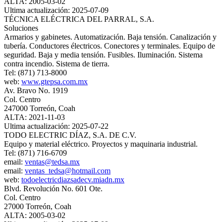
ALTA: 2005-03-02
Ultima actualización: 2025-07-09
TÉCNICA ELÉCTRICA DEL PARRAL, S.A.
Soluciones
Armarios y gabinetes. Automatización. Baja tensión. Canalización y
tubería. Conductores électricos. Conectores y terminales. Equipo de
seguridad. Baja y media tensión. Fusibles. Iluminación. Sistema
contra incendio. Sistema de tierra.
Tel: (871) 713-8000
web:
www.gtepsa.com.mx
Av. Bravo No. 1919
Col. Centro
247000 Torreón, Coah
ALTA: 2021-11-03
Ultima actualización: 2025-07-22
TODO ELECTRIC DÍAZ, S.A. DE C.V.
Equipo y material eléctrico. Proyectos y maquinaria industrial.
Tel: (871) 716-6709
email:
ventas@tedsa.mx
email:
ventas_tedsa@hotmail.com
web:
todoelectricdiazsadecv.miadn.mx
Blvd. Revolución No. 601 Ote.
Col. Centro
27000 Torreón, Coah
ALTA: 2005-03-02