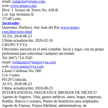
email:
contacto@grupo-r.mx
web:
www.grupo-r.mx
Blvd. J. Alonso de Torres No. 439-B
Col. San Jerónimo II
37148 León,
Sucursales
Queretaro, Pachuca, San Juan del Rio
www.grupo-
r.mx/directorio.html
ALTA: 2018-08-23
Ultima actualización: 2026-02-16
GRUPO VYVA
Ofrecemos asesoria en el areá contable, fiscal y legal, con un grupo
profesional para solucionar cualquier necesidad.
Tel: (667) 714-3545
email:
jvelazquez@grupovyva.com
web:
www.grupovyva.com
Lázaro Cárdenas No. 960
Col. Centro
80129 Culiacán,
ALTA: 2018-08-23
Ultima actualización: 2018-08-23
INTERNATIONAL INSURANCE BROKER DE MÉXICO
Agente de Seguros. Vida, gastos médicos, autos, hogar, empresas,
flotillas. Barcos y aviones. Planes de beneficios para empleados.
Agente de Fianzas. Fianza fidelidad, administrativas, de