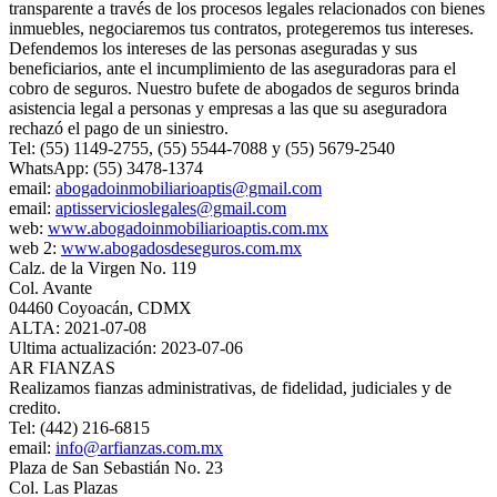
transparente a través de los procesos legales relacionados con bienes
inmuebles, negociaremos tus contratos, protegeremos tus intereses.
Defendemos los intereses de las personas aseguradas y sus
beneficiarios, ante el incumplimiento de las aseguradoras para el
cobro de seguros. Nuestro bufete de abogados de seguros brinda
asistencia legal a personas y empresas a las que su aseguradora
rechazó el pago de un siniestro.
Tel: (55) 1149-2755, (55) 5544-7088 y (55) 5679-2540
WhatsApp: (55) 3478-1374
email:
abogadoinmobiliarioaptis@gmail.com
email:
aptisservicioslegales@gmail.com
web:
www.abogadoinmobiliarioaptis.com.mx
web 2:
www.abogadosdeseguros.com.mx
Calz. de la Virgen No. 119
Col. Avante
04460 Coyoacán, CDMX
ALTA: 2021-07-08
Ultima actualización: 2023-07-06
AR FIANZAS
Realizamos fianzas administrativas, de fidelidad, judiciales y de
credito.
Tel: (442) 216-6815
email:
info@arfianzas.com.mx
Plaza de San Sebastián No. 23
Col. Las Plazas