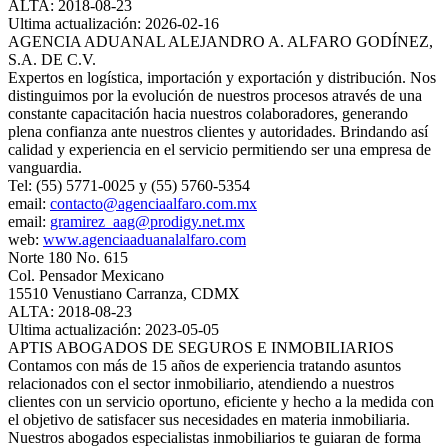
ALTA: 2018-08-23
Ultima actualización: 2026-02-16
AGENCIA ADUANAL ALEJANDRO A. ALFARO GODÍNEZ,
S.A. DE C.V.
Expertos en logística, importación y exportación y distribución. Nos
distinguimos por la evolución de nuestros procesos através de una
constante capacitación hacia nuestros colaboradores, generando
plena confianza ante nuestros clientes y autoridades. Brindando así
calidad y experiencia en el servicio permitiendo ser una empresa de
vanguardia.
Tel: (55) 5771-0025 y (55) 5760-5354
email:
contacto@agenciaalfaro.com.mx
email:
gramirez_aag@prodigy.net.mx
web:
www.agenciaaduanalalfaro.com
Norte 180 No. 615
Col. Pensador Mexicano
15510 Venustiano Carranza, CDMX
ALTA: 2018-08-23
Ultima actualización: 2023-05-05
APTIS ABOGADOS DE SEGUROS E INMOBILIARIOS
Contamos con más de 15 años de experiencia tratando asuntos
relacionados con el sector inmobiliario, atendiendo a nuestros
clientes con un servicio oportuno, eficiente y hecho a la medida con
el objetivo de satisfacer sus necesidades en materia inmobiliaria.
Nuestros abogados especialistas inmobiliarios te guiaran de forma