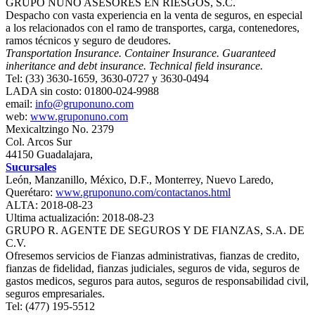
GRUPO NUÑO ASESORES EN RIESGOS, S.C.
Despacho con vasta experiencia en la venta de seguros, en especial
a los relacionados con el ramo de transportes, carga, contenedores,
ramos técnicos y seguro de deudores.
Transportation Insurance. Container Insurance. Guaranteed
inheritance and debt insurance. Technical field insurance.
Tel: (33) 3630-1659, 3630-0727 y 3630-0494
LADA sin costo: 01800-024-9988
email:
info@gruponuno.com
web:
www.gruponuno.com
Mexicaltzingo No. 2379
Col. Arcos Sur
44150 Guadalajara,
Sucursales
León, Manzanillo, México, D.F., Monterrey, Nuevo Laredo,
Querétaro:
www.gruponuno.com/contactanos.html
ALTA: 2018-08-23
Ultima actualización: 2018-08-23
GRUPO R. AGENTE DE SEGUROS Y DE FIANZAS, S.A. DE
C.V.
Ofresemos servicios de Fianzas administrativas, fianzas de credito,
fianzas de fidelidad, fianzas judiciales, seguros de vida, seguros de
gastos medicos, seguros para autos, seguros de responsabilidad civil,
seguros empresariales.
Tel: (477) 195-5512