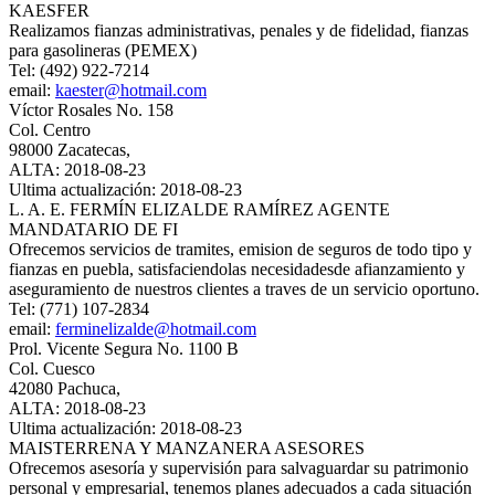
KAESFER
Realizamos fianzas administrativas, penales y de fidelidad, fianzas
para gasolineras (PEMEX)
Tel: (492) 922-7214
email:
kaester@hotmail.com
Víctor Rosales No. 158
Col. Centro
98000 Zacatecas,
ALTA: 2018-08-23
Ultima actualización: 2018-08-23
L. A. E. FERMÍN ELIZALDE RAMÍREZ AGENTE
MANDATARIO DE FI
Ofrecemos servicios de tramites, emision de seguros de todo tipo y
fianzas en puebla, satisfaciendolas necesidadesde afianzamiento y
aseguramiento de nuestros clientes a traves de un servicio oportuno.
Tel: (771) 107-2834
email:
ferminelizalde@hotmail.com
Prol. Vicente Segura No. 1100 B
Col. Cuesco
42080 Pachuca,
ALTA: 2018-08-23
Ultima actualización: 2018-08-23
MAISTERRENA Y MANZANERA ASESORES
Ofrecemos asesoría y supervisión para salvaguardar su patrimonio
personal y empresarial, tenemos planes adecuados a cada situación