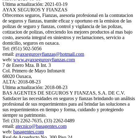
Ultima actualización: 2021-03-19
AYAX SEGUROS Y FIANZAS
Ofrecemos seguros, Fianzas, asesoria profesional en la contratacion
de seguros y fianzas, tramite eficaz y oportuno en la emision de las
polizas de seguro y fianzas, control y vigilancia de las polizas,
cotizacion de polizas, ofreciendo los mejores productos al mas bajo
costo, asesoria integral en siniestros y reclamaciones, servicio a
domicilio, seguros en oaxaca.
Tel: (951) 502-5056
email:
ayaxsegurosyfianzas@hotmail.com
web:
www.ayaxsegurosyfianzas.com
7 de Enero Mza. B Int. 3
Col. Primero de Mayo Infonavit
68020 Oaxaca,
ALTA: 2018-08-23
Ultima actualización: 2018-08-23
BAS AGENTES DE SEGUROS Y FIANZAS, S.A. DE C.V.
Satisfacer las necesidades en seguros y fianzas brindando un análisis
profesional de sus requerimientos para así brindar las soluciones a
sus requerimientos en tiempo y forma, cuidando y protegiendo
siempre su patrimonio.
Tel: (33) 2262-7635, (33) 2262-0489
email:
atecnico@basagentes.com
web:
basagentes.com
Real de Acueducto No. 300 Piso 24