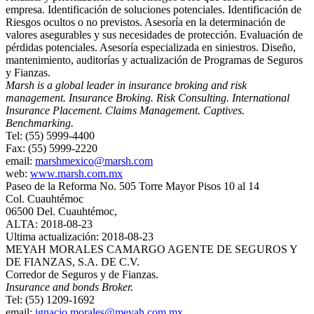
empresa. Identificación de soluciones potenciales. Identificación de
Riesgos ocultos o no previstos. Asesoría en la determinación de
valores asegurables y sus necesidades de protección. Evaluación de
pérdidas potenciales. Asesoría especializada en siniestros. Diseño,
mantenimiento, auditorías y actualización de Programas de Seguros
y Fianzas.
Marsh is a global leader in insurance broking and risk
management. Insurance Broking. Risk Consulting. International
Insurance Placement. Claims Management. Captives.
Benchmarking.
Tel: (55) 5999-4400
Fax: (55) 5999-2220
email:
marshmexico@marsh.com
web:
www.marsh.com.mx
Paseo de la Reforma No. 505 Torre Mayor Pisos 10 al 14
Col. Cuauhtémoc
06500 Del. Cuauhtémoc,
ALTA: 2018-08-23
Ultima actualización: 2018-08-23
MEYAH MORALES CAMARGO AGENTE DE SEGUROS Y
DE FIANZAS, S.A. DE C.V.
Corredor de Seguros y de Fianzas.
Insurance and bonds Broker.
Tel: (55) 1209-1692
email:
ignacio.morales@meyah.com.mx