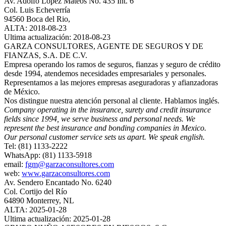
Av. Adolfo López Mateos No. 435 Int. 6
Col. Luis Echeverría
94560 Boca del Rio,
ALTA: 2018-08-23
Ultima actualización: 2018-08-23
GARZA CONSULTORES, AGENTE DE SEGUROS Y DE
FIANZAS, S.A. DE C.V.
Empresa operando los ramos de seguros, fianzas y seguro de crédito
desde 1994, atendemos necesidades empresariales y personales.
Representamos a las mejores empresas aseguradoras y afianzadoras
de México.
Nos distingue nuestra atención personal al cliente. Hablamos inglés.
Company operating in the insurance, surety and credit insurance
fields since 1994, we serve business and personal needs. We
represent the best insurance and bonding companies in Mexico.
Our personal customer service sets us apart. We speak english.
Tel: (81) 1133-2222
WhatsApp: (81) 1133-5918
email:
fgm@garzaconsultores.com
web:
www.garzaconsultores.com
Av. Sendero Encantado No. 6240
Col. Cortijo del Río
64890 Monterrey, NL
ALTA: 2025-01-28
Ultima actualización: 2025-01-28