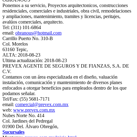
Ponemos a su servicio, Proyectos arquitectonicos, construcciones
residenciales, comerciales e industriales, obra civil, remodelaciones
y ampliaciones, mantenimiento, tramites y licencias, peritajes,
avalúos comerciales, arquitecto.
Tel: (311) 101-6864
email:
obranous@hotmail.com
Carrillo Puerto No. 310-B
Col. Morelos
63160 Tepic,
ALTA: 2018-08-23
Ultima actualización: 2018-08-23
PREVEX AGENTE DE SEGUROS Y DE FIANZAS, S.A. DE
C.V.
Contamos con un área especializada en el diseño, valuación
instalación, comunicación y mantenimiento de diversos planes
enfocados a otorgar beneficios para empleados dentro de los que
podamos señalar.
Tel/Fax: (55) 5681-7171
email:
comercial@prevex.com.mx
web:
www.prevex.com.mx
Nubes Norte No. 414
Col. Jardines del Pedregal
01900 Del. Álvaro Obregón,
Sucursales