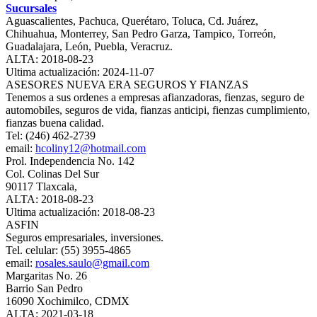
Sucursales
Aguascalientes, Pachuca, Querétaro, Toluca, Cd. Juárez,
Chihuahua, Monterrey, San Pedro Garza, Tampico, Torreón,
Guadalajara, León, Puebla, Veracruz.
ALTA: 2018-08-23
Ultima actualización: 2024-11-07
ASESORES NUEVA ERA SEGUROS Y FIANZAS
Tenemos a sus ordenes a empresas afianzadoras, fienzas, seguro de
automobiles, seguros de vida, fianzas anticipi, fienzas cumplimiento,
fianzas buena calidad.
Tel: (246) 462-2739
email:
hcoliny12@hotmail.com
Prol. Independencia No. 142
Col. Colinas Del Sur
90117 Tlaxcala,
ALTA: 2018-08-23
Ultima actualización: 2018-08-23
ASFIN
Seguros empresariales, inversiones.
Tel. celular: (55) 3955-4865
email:
rosales.saulo@gmail.com
Margaritas No. 26
Barrio San Pedro
16090 Xochimilco, CDMX
ALTA: 2021-03-18