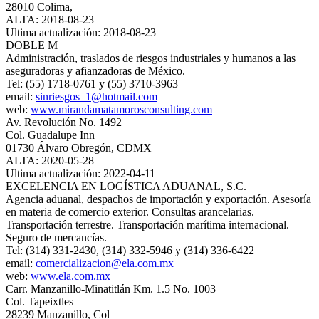
28010 Colima,
ALTA: 2018-08-23
Ultima actualización: 2018-08-23
DOBLE M
Administración, traslados de riesgos industriales y humanos a las
aseguradoras y afianzadoras de México.
Tel: (55) 1718-0761 y (55) 3710-3963
email:
sinriesgos_1@hotmail.com
web:
www.mirandamatamorosconsulting.com
Av. Revolución No. 1492
Col. Guadalupe Inn
01730 Álvaro Obregón, CDMX
ALTA: 2020-05-28
Ultima actualización: 2022-04-11
EXCELENCIA EN LOGÍSTICA ADUANAL, S.C.
Agencia aduanal, despachos de importación y exportación. Asesoría
en materia de comercio exterior. Consultas arancelarias.
Transportación terrestre. Transportación marítima internacional.
Seguro de mercancías.
Tel: (314) 331-2430, (314) 332-5946 y (314) 336-6422
email:
comercializacion@ela.com.mx
web:
www.ela.com.mx
Carr. Manzanillo-Minatitlán Km. 1.5 No. 1003
Col. Tapeixtles
28239 Manzanillo, Col