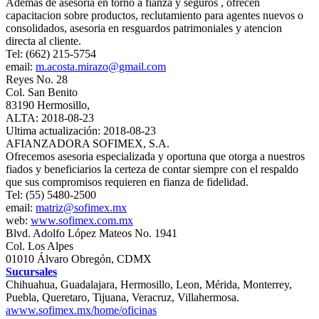
Ademas de asesoria en torno a fianza y seguros , ofrecen
capacitacion sobre productos, reclutamiento para agentes nuevos o
consolidados, asesoria en resguardos patrimoniales y atencion
directa al cliente.
Tel: (662) 215-5754
email:
m.acosta.mirazo@gmail.com
Reyes No. 28
Col. San Benito
83190 Hermosillo,
ALTA: 2018-08-23
Ultima actualización: 2018-08-23
AFIANZADORA SOFIMEX, S.A.
Ofrecemos asesoria especializada y oportuna que otorga a nuestros
fiados y beneficiarios la certeza de contar siempre con el respaldo
que sus compromisos requieren en fianza de fidelidad.
Tel: (55) 5480-2500
email:
matriz@sofimex.mx
web:
www.sofimex.com.mx
Blvd. Adolfo López Mateos No. 1941
Col. Los Alpes
01010 Álvaro Obregón, CDMX
Sucursales
Chihuahua, Guadalajara, Hermosillo, Leon, Mérida, Monterrey,
Puebla, Queretaro, Tijuana, Veracruz, Villahermosa.
awww.sofimex.mx/home/oficinas