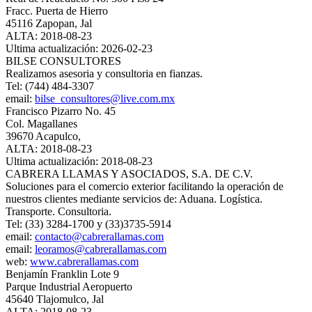
Fracc. Puerta de Hierro
45116 Zapopan, Jal
ALTA: 2018-08-23
Ultima actualización: 2026-02-23
BILSE CONSULTORES
Realizamos asesoria y consultoria en fianzas.
Tel: (744) 484-3307
email:
bilse_consultores@live.com.mx
Francisco Pizarro No. 45
Col. Magallanes
39670 Acapulco,
ALTA: 2018-08-23
Ultima actualización: 2018-08-23
CABRERA LLAMAS Y ASOCIADOS, S.A. DE C.V.
Soluciones para el comercio exterior facilitando la operación de
nuestros clientes mediante servicios de: Aduana. Logística.
Transporte. Consultoria.
Tel: (33) 3284-1700 y (33)3735-5914
email:
contacto@cabrerallamas.com
email:
leoramos@cabrerallamas.com
web:
www.cabrerallamas.com
Benjamín Franklin Lote 9
Parque Industrial Aeropuerto
45640 Tlajomulco, Jal
ALTA: 2018-08-23