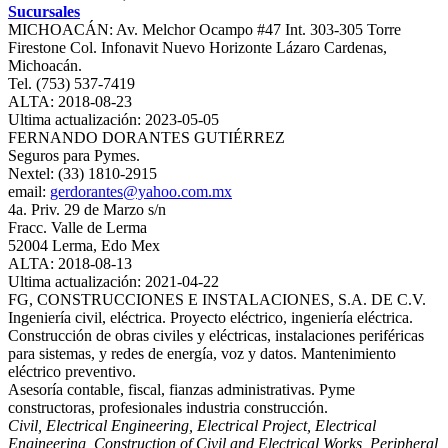
Sucursales
MICHOACÁN: Av. Melchor Ocampo #47 Int. 303-305 Torre
Firestone Col. Infonavit Nuevo Horizonte Lázaro Cardenas,
Michoacán.
Tel. (753) 537-7419
ALTA: 2018-08-23
Ultima actualización: 2023-05-05
FERNANDO DORANTES GUTIÉRREZ
Seguros para Pymes.
Nextel: (33) 1810-2915
email:
gerdorantes@yahoo.com.mx
4a. Priv. 29 de Marzo s/n
Fracc. Valle de Lerma
52004 Lerma, Edo Mex
ALTA: 2018-08-13
Ultima actualización: 2021-04-22
FG, CONSTRUCCIONES E INSTALACIONES, S.A. DE C.V.
Ingeniería civil, eléctrica. Proyecto eléctrico, ingeniería eléctrica.
Construcción de obras civiles y eléctricas, instalaciones periféricas
para sistemas, y redes de energía, voz y datos. Mantenimiento
eléctrico preventivo.
Asesoría contable, fiscal, fianzas administrativas. Pyme
constructoras, profesionales industria construcción.
Civil, Electrical Engineering, Electrical Project, Electrical
Engineering, Construction of Civil and Electrical Works, Peripheral