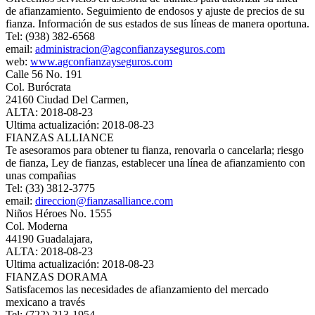
de afianzamiento. Seguimiento de endosos y ajuste de precios de su
fianza. Información de sus estados de sus líneas de manera oportuna.
Tel: (938) 382-6568
email:
administracion@agconfianzayseguros.com
web:
www.agconfianzayseguros.com
Calle 56 No. 191
Col. Burócrata
24160 Ciudad Del Carmen,
ALTA: 2018-08-23
Ultima actualización: 2018-08-23
FIANZAS ALLIANCE
Te asesoramos para obtener tu fianza, renovarla o cancelarla; riesgo
de fianza, Ley de fianzas, establecer una línea de afianzamiento con
unas compañias
Tel: (33) 3812-3775
email:
direccion@fianzasalliance.com
Niños Héroes No. 1555
Col. Moderna
44190 Guadalajara,
ALTA: 2018-08-23
Ultima actualización: 2018-08-23
FIANZAS DORAMA
Satisfacemos las necesidades de afianzamiento del mercado
mexicano a través
Tel: (722) 213-1954