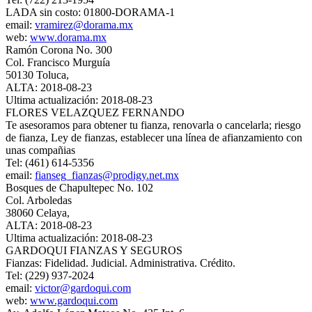
LADA sin costo: 01800-DORAMA-1
email:
vramirez@dorama.mx
web:
www.dorama.mx
Ramón Corona No. 300
Col. Francisco Murguía
50130 Toluca,
ALTA: 2018-08-23
Ultima actualización: 2018-08-23
FLORES VELAZQUEZ FERNANDO
Te asesoramos para obtener tu fianza, renovarla o cancelarla; riesgo
de fianza, Ley de fianzas, establecer una línea de afianzamiento con
unas compañias
Tel: (461) 614-5356
email:
fianseg_fianzas@prodigy.net.mx
Bosques de Chapultepec No. 102
Col. Arboledas
38060 Celaya,
ALTA: 2018-08-23
Ultima actualización: 2018-08-23
GARDOQUI FIANZAS Y SEGUROS
Fianzas: Fidelidad. Judicial. Administrativa. Crédito.
Tel: (229) 937-2024
email:
victor@gardoqui.com
web:
www.gardoqui.com