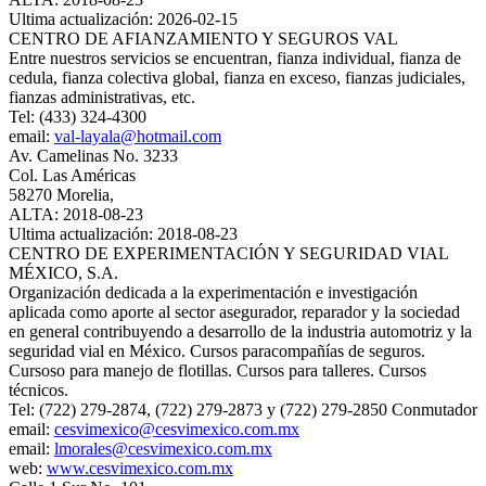
Ultima actualización: 2026-02-15
CENTRO DE AFIANZAMIENTO Y SEGUROS VAL
Entre nuestros servicios se encuentran, fianza individual, fianza de
cedula, fianza colectiva global, fianza en exceso, fianzas judiciales,
fianzas administrativas, etc.
Tel: (433) 324-4300
email:
val-layala@hotmail.com
Av. Camelinas No. 3233
Col. Las Américas
58270 Morelia,
ALTA: 2018-08-23
Ultima actualización: 2018-08-23
CENTRO DE EXPERIMENTACIÓN Y SEGURIDAD VIAL
MÉXICO, S.A.
Organización dedicada a la experimentación e investigación
aplicada como aporte al sector asegurador, reparador y la sociedad
en general contribuyendo a desarrollo de la industria automotriz y la
seguridad vial en México. Cursos paracompañías de seguros.
Cursoso para manejo de flotillas. Cursos para talleres. Cursos
técnicos.
Tel: (722) 279-2874, (722) 279-2873 y (722) 279-2850 Conmutador
email:
cesvimexico@cesvimexico.com.mx
email:
lmorales@cesvimexico.com.mx
web:
www.cesvimexico.com.mx