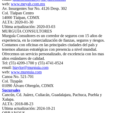
web:
www.meyah.com.mx
Av. Insurgentes Sur No. 4126 Desp. 302
Col. Tlalpan Centro
14000 Tlalpan, CDMX
ALTA: 2020-01-30
Ultima actualización: 2020-03-03
MURGUÍA CONSULTORES
Murguía Consultores es un corredor de seguros con 15 años de
experiencia, en la comercialización de fianzas, seguros y riesgos.
Contamos con oficinas en las principales ciudades del país y
tenemos alianzas estratégicas con presencia a nivel mundial.
Ofrecemos un servicio personalizado, de excelencia con los mas
altos estándares de calidad.
Tel: (55) 4209-1700 y (55) 4741-0524
email:
htaylor@murguia.com
web:
www.murguia.com
Canoa No. 521-701
Col. Tizapán
01090 Álvaro Obregón, CDMX
Sucursales
Cancún, Cd. Juárez, Culiacán, Guadalajara, Pachuca, Puebla y
Xalapa.
ALTA: 2018-08-23
Ultima actualización: 2024-10-21
OBRANOUS