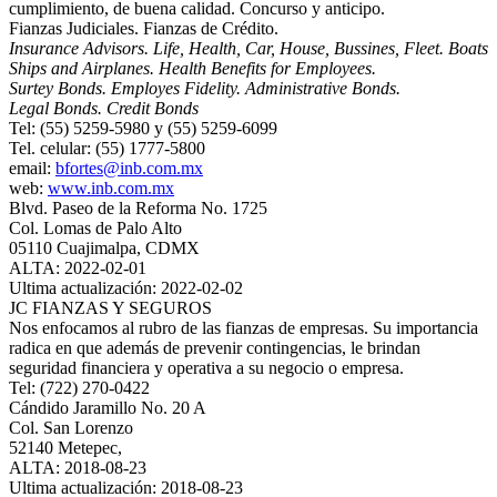
cumplimiento, de buena calidad. Concurso y anticipo.
Fianzas Judiciales. Fianzas de Crédito.
Insurance Advisors. Life, Health, Car, House, Bussines, Fleet. Boats
Ships and Airplanes. Health Benefits for Employees.
Surtey Bonds. Employes Fidelity. Administrative Bonds.
Legal Bonds. Credit Bonds
Tel: (55) 5259-5980 y (55) 5259-6099
Tel. celular: (55) 1777-5800
email:
bfortes@inb.com.mx
web:
www.inb.com.mx
Blvd. Paseo de la Reforma No. 1725
Col. Lomas de Palo Alto
05110 Cuajimalpa, CDMX
ALTA: 2022-02-01
Ultima actualización: 2022-02-02
JC FIANZAS Y SEGUROS
Nos enfocamos al rubro de las fianzas de empresas. Su importancia
radica en que además de prevenir contingencias, le brindan
seguridad financiera y operativa a su negocio o empresa.
Tel: (722) 270-0422
Cándido Jaramillo No. 20 A
Col. San Lorenzo
52140 Metepec,
ALTA: 2018-08-23
Ultima actualización: 2018-08-23