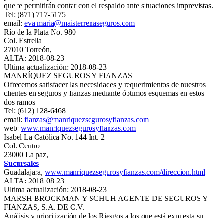
que te permitirán contar con el respaldo ante situaciones imprevistas.
Tel: (871) 717-5175
email:
eva.maria@maisterrenaseguros.com
Río de la Plata No. 980
Col. Estrella
27010 Torreón,
ALTA: 2018-08-23
Ultima actualización: 2018-08-23
MANRÍQUEZ SEGUROS Y FIANZAS
Ofrecemos satisfacer las necesidades y requerimientos de nuestros
clientes en seguros y fianzas mediante óptimos esquemas en estos
dos ramos.
Tel: (612) 128-6468
email:
fianzas@manriquezsegurosyfianzas.com
web:
www.manriquezsegurosyfianzas.com
Isabel La Católica No. 144 Int. 2
Col. Centro
23000 La paz,
Sucursales
Guadalajara,
www.manriquezsegurosyfianzas.com/direccion.html
ALTA: 2018-08-23
Ultima actualización: 2018-08-23
MARSH BROCKMAN Y SCHUH AGENTE DE SEGUROS Y
FIANZAS, S.A. DE C.V.
Análisis y prioritización de los Riesgos a los que está expuesta su