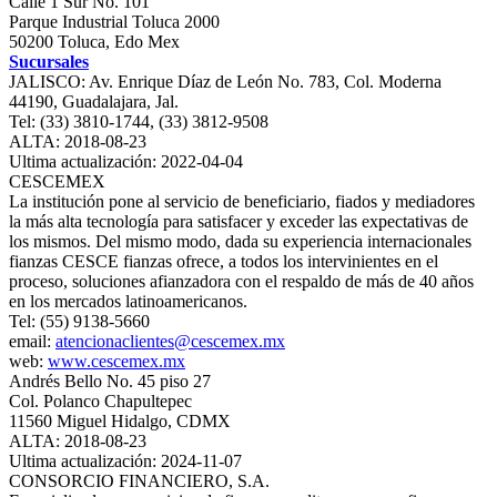
Calle 1 Sur No. 101
Parque Industrial Toluca 2000
50200 Toluca, Edo Mex
Sucursales
JALISCO: Av. Enrique Díaz de León No. 783, Col. Moderna
44190, Guadalajara, Jal.
Tel: (33) 3810-1744, (33) 3812-9508
ALTA: 2018-08-23
Ultima actualización: 2022-04-04
CESCEMEX
La institución pone al servicio de beneficiario, fiados y mediadores
la más alta tecnología para satisfacer y exceder las expectativas de
los mismos. Del mismo modo, dada su experiencia internacionales
fianzas CESCE fianzas ofrece, a todos los intervinientes en el
proceso, soluciones afianzadora con el respaldo de más de 40 años
en los mercados latinoamericanos.
Tel: (55) 9138-5660
email:
atencionaclientes@cescemex.mx
web:
www.cescemex.mx
Andrés Bello No. 45 piso 27
Col. Polanco Chapultepec
11560 Miguel Hidalgo, CDMX
ALTA: 2018-08-23
Ultima actualización: 2024-11-07
CONSORCIO FINANCIERO, S.A.