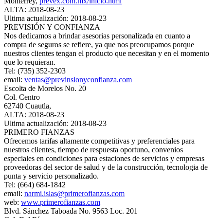
Monterrey,
prevex.com.mx/inicio.html
ALTA: 2018-08-23
Ultima actualización: 2018-08-23
PREVISIÓN Y CONFIANZA
Nos dedicamos a brindar asesorias personalizada en cuanto a
compra de seguros se refiere, ya que nos preocupamos porque
nuestros clientes tengan el producto que necesitan y en el momento
que lo requieran.
Tel: (735) 352-2303
email:
ventas@previnsionyconfianza.com
Escolta de Morelos No. 20
Col. Centro
62740 Cuautla,
ALTA: 2018-08-23
Ultima actualización: 2018-08-23
PRIMERO FIANZAS
Ofrecemos tarifas altamente competitivas y preferenciales para
nuestros clientes, tiempo de respuesta oportuno, convenios
especiales en condiciones para estaciones de servicios y empresas
proveedoras del sector de salud y de la construcción, tecnologia de
punta y servicio personalizado.
Tel: (664) 684-1842
email:
narmi.islas@primerofianzas.com
web:
www.primerofianzas.com
Blvd. Sánchez Taboada No. 9563 Loc. 201