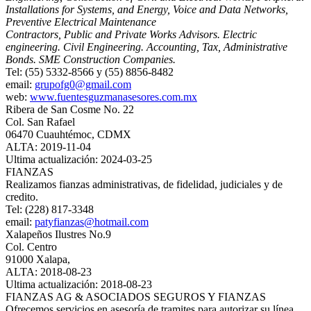
Installations for Systems, and Energy, Voice and Data Networks,
Preventive Electrical Maintenance
Contractors, Public and Private Works Advisors. Electric
engineering. Civil Engineering. Accounting, Tax, Administrative
Bonds. SME Construction Companies.
Tel: (55) 5332-8566 y (55) 8856-8482
email:
grupofg0@gmail.com
web:
www.fuentesguzmanasesores.com.mx
Ribera de San Cosme No. 22
Col. San Rafael
06470 Cuauhtémoc, CDMX
ALTA: 2019-11-04
Ultima actualización: 2024-03-25
FIANZAS
Realizamos fianzas administrativas, de fidelidad, judiciales y de
credito.
Tel: (228) 817-3348
email:
patyfianzas@hotmail.com
Xalapeños Ilustres No.9
Col. Centro
91000 Xalapa,
ALTA: 2018-08-23
Ultima actualización: 2018-08-23
FIANZAS AG & ASOCIADOS SEGUROS Y FIANZAS
Ofrecemos servicios en asesoría de tramites para autorizar su línea