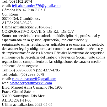
Tel: (55) 1102-2074
email:
felisahernandez776@gmail.com
Córdoba No. 42 Piso 7 Of. E
Col. Roma
06700 Del. Cuauhtémoc,
ALTA: 2018-08-23
Ultima actualización: 2018-08-23
CORPORATIVO XXVII, S. DE R.L. DE C.V.
Somos un servicio de consultoría multidisciplinaria, profesional y
especializada en la gestión, aplicación, implementación y
seguimiento en las regulaciones aplicables a su empresa y/o negocio
de carácter legal y obligatorio, así como de asesoramiento técnico y
de implementación de las Normas Oficiales Mexicanas de seguridad
e higiene de la Secretaria del Trabajo y Previsión Social, junto con la
regulación de cumplimiento de las obligaciones de carácter medio
ambiental de su negocio.
Tel: (55) 5393-3868 y (55) 4377-4785
Tel. celular: (55) 2988-5078
email:
corporativoxxvii@gmail.com
web:
www.corporativoxxvii.com
Blvd. Manuel Ávila Camacho No. 1903
Fracc. Ciudad Satélite
53100 Naucalpan, Edo Mex
ALTA: 2021-11-06
Ultima actualización: 2022-05-05