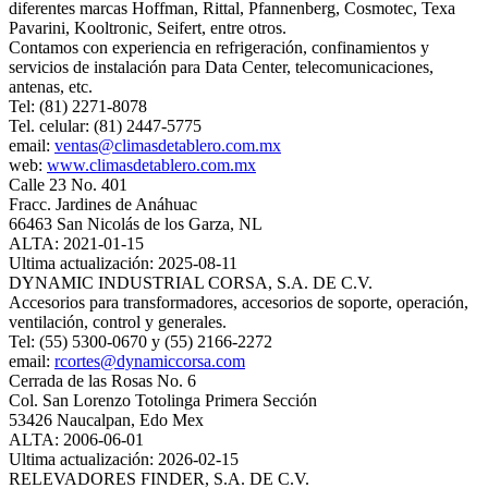
diferentes marcas Hoffman, Rittal, Pfannenberg, Cosmotec, Texa
Pavarini, Kooltronic, Seifert, entre otros.
Contamos con experiencia en refrigeración, confinamientos y
servicios de instalación para Data Center, telecomunicaciones,
antenas, etc.
Tel: (81) 2271-8078
Tel. celular: (81) 2447-5775
email:
ventas@climasdetablero.com.mx
web:
www.climasdetablero.com.mx
Calle 23 No. 401
Fracc. Jardines de Anáhuac
66463 San Nicolás de los Garza, NL
ALTA: 2021-01-15
Ultima actualización: 2025-08-11
DYNAMIC INDUSTRIAL CORSA, S.A. DE C.V.
Accesorios para transformadores, accesorios de soporte, operación,
ventilación, control y generales.
Tel: (55) 5300-0670 y (55) 2166-2272
email:
rcortes@dynamiccorsa.com
Cerrada de las Rosas No. 6
Col. San Lorenzo Totolinga Primera Sección
53426 Naucalpan, Edo Mex
ALTA: 2006-06-01
Ultima actualización: 2026-02-15
RELEVADORES FINDER, S.A. DE C.V.