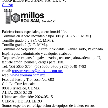
TORNILLOS ROU SAM, S.A. DE C.V.
Cotizar
Fabricaciones especiales, acero inoxidable.
Tornillos en Acero Inoxidable tipo 304 y 316 (N.C. M.M.).
Tornillo grado 5 y 8 (N.C. M.M.).
Tornillo grado 2 (N.C. M.M.).
Tornillos de Seguridad, Acero Inoxidable, Galvanizado, Pavonado.
Espárragos, cadminizado y cualquier acabado.
Taquetes de expansión galvanizados, tensores, abrazadera tipo U,
taquete arpón, pernos y cargas para Hilti.
Tel: (55) 5650-6754, (55) 5650-6706 y (55) 5649-4783
email:
rousam.ventas@trousam.com.mx
web:
www.trousam.com.mx
Fco. del Paso y Troncoso No. 693
Col. La Cruz Iztacalco
08310 Iztacalco, CDMX
ALTA: 2023-02-26
Ultima actualización: 2024-05-15
CLIMAS DE TABLERO
Somos expertos en refrigeración de equipos de tablero en sus