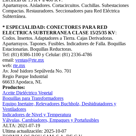
Apartarrayos. Aisladores. Cortacircuitos. Cuchillas. Subestaciones
Compactas. Restauradores. Seccionadores para Red Eléctrica
Subterránea.
* ESPECIALIDAD: CONECTORES PARA RED
ELECTRICA SUBTERRANEA CLASE 15/25/35 KV
:
Codos. Insertos. Adaptadores a Tierra. Cajas Derivadoras.
Apartarrayos. Tapones. Fusibles. Indicadores de Falla. Boquillas
Estacionarias. Boquillas Reductoras.
Tel: (81) 8386-1100 y Celular: (81) 2336-4786
email:
ventas@rte.mx
web:
rte.mx
Av. José Isidoro Sepúlveda No. 701
Regio Parque Industrial
66633 Apodaca, NL
Productos:
Aceite Dieléctrico Vegetal
Boquillas para Transformadores
Equipo Inertaire, Relevadores Buchholz, Deshidratadores y
Ventiladores
Indicadores de Nivel y Temperatura
Válvulas, Cambiadores, Empaques y Portafusibles
ALTA: 2021-07-19
Ultima actualización: 2025-10-07