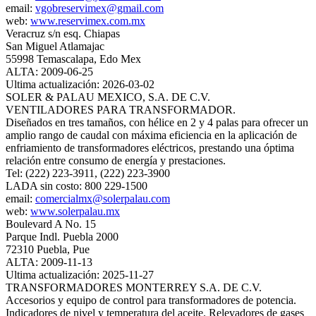
email:
vgobreservimex@gmail.com
web:
www.reservimex.com.mx
Veracruz s/n esq. Chiapas
San Miguel Atlamajac
55998 Temascalapa, Edo Mex
ALTA: 2009-06-25
Ultima actualización: 2026-03-02
SOLER & PALAU MEXICO, S.A. DE C.V.
VENTILADORES PARA TRANSFORMADOR.
Diseñados en tres tamaños, con hélice en 2 y 4 palas para ofrecer un
amplio rango de caudal con máxima eficiencia en la aplicación de
enfriamiento de transformadores eléctricos, prestando una óptima
relación entre consumo de energía y prestaciones.
Tel: (222) 223-3911, (222) 223-3900
LADA sin costo: 800 229-1500
email:
comercialmx@solerpalau.com
web:
www.solerpalau.mx
Boulevard A No. 15
Parque Indl. Puebla 2000
72310 Puebla, Pue
ALTA: 2009-11-13
Ultima actualización: 2025-11-27
TRANSFORMADORES MONTERREY S.A. DE C.V.
Accesorios y equipo de control para transformadores de potencia.
Indicadores de nivel y temperatura del aceite. Relevadores de gases