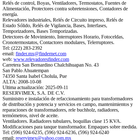
Relés de control, Boyas, Ventiladores, Termostatos, Fuentes de
Alimentación, Protectores contra sobretensiones, Contadores de
energía.
Relevadores industriales, Relés de Circuito impreso, Relés de
Estado Sólido, Relés de Vigilancia, Bases, Interfases,
Temporizadores, Bases Temporizadas.
Detectores de Movimiento, Interruptores Horario, Fotoceldas,
Cronotermostatos, Contactores modulares, Telerruptores.
Tel: (222) 283-2392
email:
finder.mx@findernet.com
web:
www.relevadoresfinder.com
Carretera San Bernardino Chalchihuapan No. 43
San Pablo Ahuatempan
74350 Santa Isabel Cholula, Pue
ALTA: 2008-10-08
Ultima actualización: 2025-09-11
RESERVIMEX, S.A. DE C.V.
Suministro e instalación de refaccionamiento para transformadores
de distribución y potencia y servicios en campo, mantenimientos y
reparaciones de transformadores, rele buchholz, radiadores,
termómetros, nivel de aceite.
Ventiladores. Radiadores tubulares, boquillas clase 15 KVA.
Modificaciones para tanque transformador. Empaques sobre medida.
Tel: (596) 924-6235, (596) 924-6236, (596) 924-6240
email:
reservimex@yahoo.com.mx