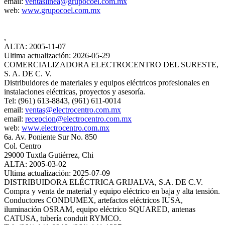
email:
ventaslinea@grupocoel.com.mx
web:
www.grupocoel.com.mx
,
ALTA: 2005-11-07
Ultima actualización: 2026-05-29
COMERCIALIZADORA ELECTROCENTRO DEL SURESTE,
S. A. DE C. V.
Distribuidores de materiales y equipos eléctricos profesionales en
instalaciones eléctricas, proyectos y asesoría.
Tel: (961) 613-8843, (961) 611-0014
email:
ventas@electrocentro.com.mx
email:
recepcion@electrocentro.com.mx
web:
www.electrocentro.com.mx
6a. Av. Poniente Sur No. 850
Col. Centro
29000 Tuxtla Gutiérrez, Chi
ALTA: 2005-03-02
Ultima actualización: 2025-07-09
DISTRIBUIDORA ELÉCTRICA GRIJALVA, S.A. DE C.V.
Compra y venta de material y equipo eléctrico en baja y alta tensión.
Conductores CONDUMEX, artefactos eléctricos IUSA,
iluminación OSRAM, equipo eléctrico SQUARED, antenas
CATUSA, tubería conduit RYMCO.