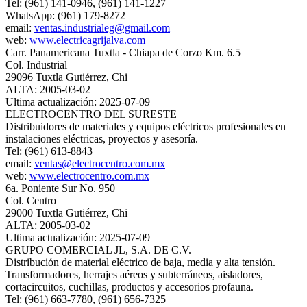
Tel: (961) 141-0946, (961) 141-1227
WhatsApp: (961) 179-8272
email:
ventas.industrialeg@gmail.com
web:
www.electricagrijalva.com
Carr. Panamericana Tuxtla - Chiapa de Corzo Km. 6.5
Col. Industrial
29096 Tuxtla Gutiérrez, Chi
ALTA: 2005-03-02
Ultima actualización: 2025-07-09
ELECTROCENTRO DEL SURESTE
Distribuidores de materiales y equipos eléctricos profesionales en
instalaciones eléctricas, proyectos y asesoría.
Tel: (961) 613-8843
email:
ventas@electrocentro.com.mx
web:
www.electrocentro.com.mx
6a. Poniente Sur No. 950
Col. Centro
29000 Tuxtla Gutiérrez, Chi
ALTA: 2005-03-02
Ultima actualización: 2025-07-09
GRUPO COMERCIAL JL, S.A. DE C.V.
Distribución de material eléctrico de baja, media y alta tensión.
Transformadores, herrajes aéreos y subterráneos, aisladores,
cortacircuitos, cuchillas, productos y accesorios profauna.
Tel: (961) 663-7780, (961) 656-7325