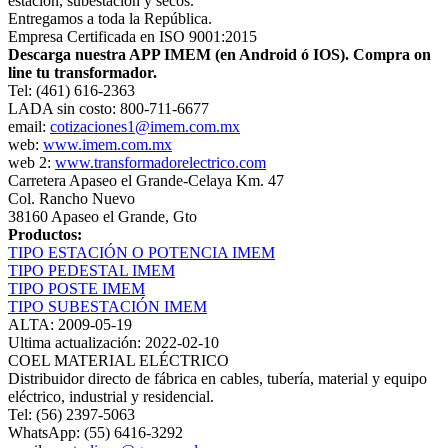
estación, subestación y secos.
Entregamos a toda la República.
Empresa Certificada en ISO 9001:2015
Descarga nuestra APP IMEM (en Android ó IOS). Compra on
line tu transformador.
Tel: (461) 616-2363
LADA sin costo: 800-711-6677
email:
cotizaciones1@imem.com.mx
web:
www.imem.com.mx
web 2:
www.transformadorelectrico.com
Carretera Apaseo el Grande-Celaya Km. 47
Col. Rancho Nuevo
38160 Apaseo el Grande, Gto
Productos:
TIPO ESTACIÓN O POTENCIA IMEM
TIPO PEDESTAL IMEM
TIPO POSTE IMEM
TIPO SUBESTACIÓN IMEM
ALTA: 2009-05-19
Ultima actualización: 2022-02-10
COEL MATERIAL ELÉCTRICO
Distribuidor directo de fábrica en cables, tubería, material y equipo
eléctrico, industrial y residencial.
Tel: (56) 2397-5063
WhatsApp: (55) 6416-3292