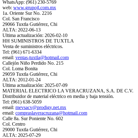
WhatsApp: (961) 230-5769
web:
www.grupojl.com.mx
1a. Oriente Sur No. 2216
Col. San Francisco
29066 Tuxtla Gutiérrez, Chi
ALTA: 2022-06-13
Ultima actualización: 2026-02-10
HH SUMINISTROS DE TUXTLA
Venta de suministros eléctricos.
Tel: (961) 671-6334
email:
ventas-tuxtla@hotmail.com
Callejón Niño Perdido No. 215
Col. Loma Bonita
29059 Tuxtla Gutiérrez, Chi
ALTA: 2012-01-24
Ultima actualización: 2025-07-09
MATERIAL ELECTRICO LA VERACRUZANA, S.A. DE C.V.
Distribuidor de material eléctrico en media y baja tensión.
Tel: (961) 638-5059
email:
mevsacv@prodigy.net.mx
email:
compraslaveracruzana@hotmail.com
Calle 8a. Sur Poniente No. 602
Col. Centro
29000 Tuxtla Gutiérrez, Chi
ALTA: 2025-07-29