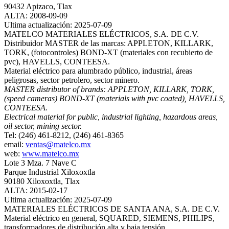
90432 Apizaco, Tlax
ALTA: 2008-09-09
Ultima actualización: 2025-07-09
MATELCO MATERIALES ELÉCTRICOS, S.A. DE C.V.
Distribuidor MASTER de las marcas: APPLETON, KILLARK,
TORK, (fotocontroles) BOND-XT (materiales con recubierto de
pvc), HAVELLS, CONTEESA.
Material eléctrico para alumbrado público, industrial, áreas
peligrosas, sector petrolero, sector minero.
MASTER distributor of brands: APPLETON, KILLARK, TORK,
(speed cameras) BOND-XT (materials with pvc coated), HAVELLS,
CONTEESA.
Electrical material for public, industrial lighting, hazardous areas,
oil sector, mining sector.
Tel: (246) 461-8212, (246) 461-8365
email:
ventas@matelco.mx
web:
www.matelco.mx
Lote 3 Mza. 7 Nave C
Parque Industrial Xiloxoxtla
90180 Xiloxoxtla, Tlax
ALTA: 2015-02-17
Ultima actualización: 2025-07-09
MATERIALES ELÉCTRICOS DE SANTA ANA, S.A. DE C.V.
Material eléctrico en general, SQUARED, SIEMENS, PHILIPS,
transformadores de distribución alta y baja tensión.