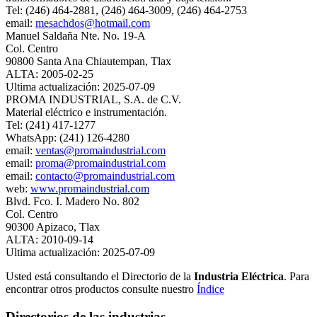
Tel: (246) 464-2881, (246) 464-3009, (246) 464-2753
email:
mesachdos@hotmail.com
Manuel Saldaña Nte. No. 19-A
Col. Centro
90800 Santa Ana Chiautempan, Tlax
ALTA: 2005-02-25
Ultima actualización: 2025-07-09
PROMA INDUSTRIAL, S.A. de C.V.
Material eléctrico e instrumentación.
Tel: (241) 417-1277
WhatsApp: (241) 126-4280
email:
ventas@promaindustrial.com
email:
proma@promaindustrial.com
email:
contacto@promaindustrial.com
web:
www.promaindustrial.com
Blvd. Fco. I. Madero No. 802
Col. Centro
90300 Apizaco, Tlax
ALTA: 2010-09-14
Ultima actualización: 2025-07-09
Usted está consultando el Directorio de la
Industria Eléctrica
. Para
encontrar otros productos consulte nuestro
Índice
Directorios de las industrias