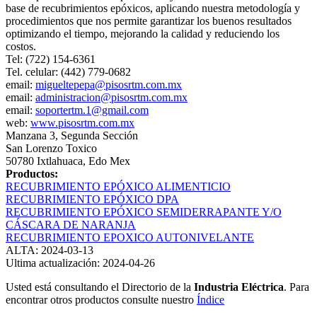
base de recubrimientos epóxicos, aplicando nuestra metodología y
procedimientos que nos permite garantizar los buenos resultados
optimizando el tiempo, mejorando la calidad y reduciendo los
costos.
Tel: (722) 154-6361
Tel. celular: (442) 779-0682
email:
migueltepepa@pisosrtm.com.mx
email:
administracion@pisosrtm.com.mx
email:
soportertm.1@gmail.com
web:
www.pisosrtm.com.mx
Manzana 3, Segunda Sección
San Lorenzo Toxico
50780 Ixtlahuaca, Edo Mex
Productos:
RECUBRIMIENTO EPÓXICO ALIMENTICIO
RECUBRIMIENTO EPÓXICO DPA
RECUBRIMIENTO EPÓXICO SEMIDERRAPANTE Y/O
CÁSCARA DE NARANJA
RECUBRIMIENTO EPOXICO AUTONIVELANTE
ALTA: 2024-03-13
Ultima actualización: 2024-04-26
Usted está consultando el Directorio de la
Industria Eléctrica
. Para
encontrar otros productos consulte nuestro
Índice