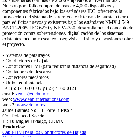
20 subsidiarias con más de 2,000 empleados a nivel mundial.
Nuestro portafolio comprende más de 4,000 dispositivos y
componentes fabricados bajo los estándares IEC, ofrecemos la
proyección del sistema de pararrayos y sistemas de puesta a tierra
para edificios nuevos y existentes bajo los estándares NMX-J-549-
ANCE-2005, IEC 6230 y NFPA-780, desarrollamos el concepto de
protección contra sobretensiones, digitalización de los sistemas
existentes mediante escaneo laser, visitas al sitio y discusiones sobre
el proyecto.
• Sistemas de pararrayos
• Conductores de bajada
• Conductores HVI (para reducir la distancia de seguridad)
• Contadores de descarga
• Conectores mecánicos
• Unión equipotencial
Tel: (55) 4160-0105 y (55) 4160-0121
email:
ventas@dehn.mx
web:
www.dehn-international.com
web 2:
www.dehn.mx
Jaime Balmes No. 11 Torre B Piso 4
Col. Polanco I Sección
11510 Miguel Hidalgo, CDMX
Productos:
Cable HVI para los Conductores de Bajada