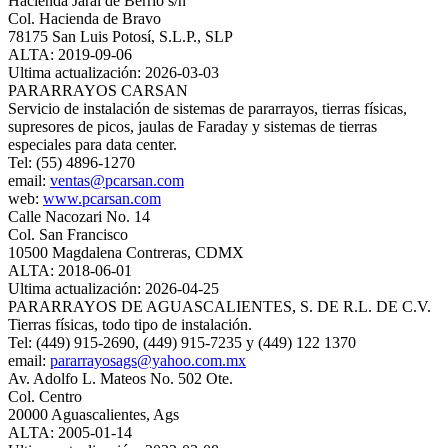
Hacienda Jaral de Berrio s/n
Col. Hacienda de Bravo
78175 San Luis Potosí, S.L.P., SLP
ALTA: 2019-09-06
Ultima actualización: 2026-03-03
PARARRAYOS CARSAN
Servicio de instalación de sistemas de pararrayos, tierras físicas,
supresores de picos, jaulas de Faraday y sistemas de tierras
especiales para data center.
Tel: (55) 4896-1270
email:
ventas@pcarsan.com
web:
www.pcarsan.com
Calle Nacozari No. 14
Col. San Francisco
10500 Magdalena Contreras, CDMX
ALTA: 2018-06-01
Ultima actualización: 2026-04-25
PARARRAYOS DE AGUASCALIENTES, S. DE R.L. DE C.V.
Tierras físicas, todo tipo de instalación.
Tel: (449) 915-2690, (449) 915-7235 y (449) 122 1370
email:
pararrayosags@yahoo.com.mx
Av. Adolfo L. Mateos No. 502 Ote.
Col. Centro
20000 Aguascalientes, Ags
ALTA: 2005-01-14