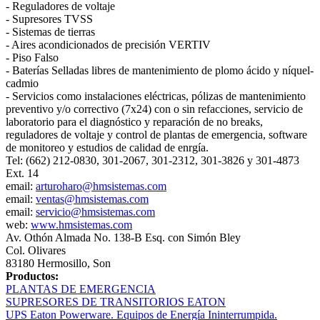
- Reguladores de voltaje
- Supresores TVSS
- Sistemas de tierras
- Aires acondicionados de precisión VERTIV
- Piso Falso
- Baterías Selladas libres de mantenimiento de plomo ácido y níquel-
cadmio
- Servicios como instalaciones eléctricas, pólizas de mantenimiento
preventivo y/o correctivo (7x24) con o sin refacciones, servicio de
laboratorio para el diagnóstico y reparación de no breaks,
reguladores de voltaje y control de plantas de emergencia, software
de monitoreo y estudios de calidad de enrgía.
Tel: (662) 212-0830, 301-2067, 301-2312, 301-3826 y 301-4873
Ext. 14
email:
arturoharo@hmsistemas.com
email:
ventas@hmsistemas.com
email:
servicio@hmsistemas.com
web:
www.hmsistemas.com
Av. Othón Almada No. 138-B Esq. con Simón Bley
Col. Olivares
83180 Hermosillo, Son
Productos:
PLANTAS DE EMERGENCIA
SUPRESORES DE TRANSITORIOS EATON
UPS Eaton Powerware. Equipos de Energía Ininterrumpida.