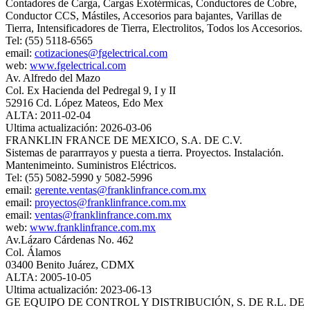
Contadores de Carga, Cargas Exotérmicas, Conductores de Cobre,
Conductor CCS, Mástiles, Accesorios para bajantes, Varillas de
Tierra, Intensificadores de Tierra, Electrolitos, Todos los Accesorios.
Tel: (55) 5118-6565
email:
cotizaciones@fgelectrical.com
web:
www.fgelectrical.com
Av. Alfredo del Mazo
Col. Ex Hacienda del Pedregal 9, I y II
52916 Cd. López Mateos, Edo Mex
ALTA: 2011-02-04
Ultima actualización: 2026-03-06
FRANKLIN FRANCE DE MEXICO, S.A. DE C.V.
Sistemas de pararrrayos y puesta a tierra. Proyectos. Instalación.
Mantenimeinto. Suministros Eléctricos.
Tel: (55) 5082-5990 y 5082-5996
email:
gerente.ventas@franklinfrance.com.mx
email:
proyectos@franklinfrance.com.mx
email:
ventas@franklinfrance.com.mx
web:
www.franklinfrance.com.mx
Av.Lázaro Cárdenas No. 462
Col. Álamos
03400 Benito Juárez, CDMX
ALTA: 2005-10-05
Ultima actualización: 2023-06-13
GE EQUIPO DE CONTROL Y DISTRIBUCIÓN, S. DE R.L. DE