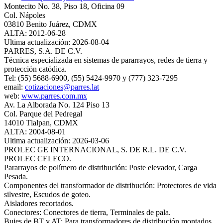
Montecito No. 38, Piso 18, Oficina 09
Col. Nápoles
03810 Benito Juárez, CDMX
ALTA: 2012-06-28
Ultima actualización: 2026-08-04
PARRES, S.A. DE C.V.
Técnica especializada en sistemas de pararrayos, redes de tierra y
protección catódica.
Tel: (55) 5688-6900, (55) 5424-9970 y (777) 323-7295
email:
cotizaciones@parres.lat
web:
www.parres.com.mx
Av. La Alborada No. 124 Piso 13
Col. Parque del Pedregal
14010 Tlalpan, CDMX
ALTA: 2004-08-01
Ultima actualización: 2026-03-06
PROLEC GE INTERNACIONAL, S. DE R.L. DE C.V.
PROLEC CELECO.
Pararrayos de polímero de distribución: Poste elevador, Carga
Pesada.
Componentes del transformador de distribución: Protectores de vida
silvestre, Escudos de goteo.
Aisladores recortados.
Conectores: Conectores de tierra, Terminales de pala.
Bujes de BT y AT: Para transformadores de distribución montados