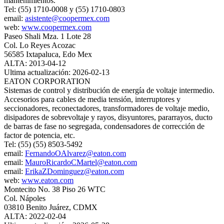
mantenimientos.
Tel: (55) 1710-0008 y (55) 1710-0803
email:
asistente@coopermex.com
web:
www.coopermex.com
Paseo Shali Mza. 1 Lote 28
Col. Lo Reyes Acozac
56585 Ixtapaluca, Edo Mex
ALTA: 2013-04-12
Ultima actualización: 2026-02-13
EATON CORPORATION
Sistemas de control y distribución de energía de voltaje intermedio.
Accesorios para cables de media tensión, interruptores y
seccionadores, reconectadores, transformadores de voltaje medio,
disipadores de sobrevoltaje y rayos, disyuntores, pararrayos, ducto
de barras de fase no segregada, condensadores de corrección de
factor de potencia, etc.
Tel: (55) (55) 8503-5492
email:
FernandoOAlvarez@eaton.com
email:
MauroRicardoCMartel@eaton.com
email:
ErikaZDominguez@eaton.com
web:
www.eaton.com
Montecito No. 38 Piso 26 WTC
Col. Nápoles
03810 Benito Juárez, CDMX
ALTA: 2022-02-04