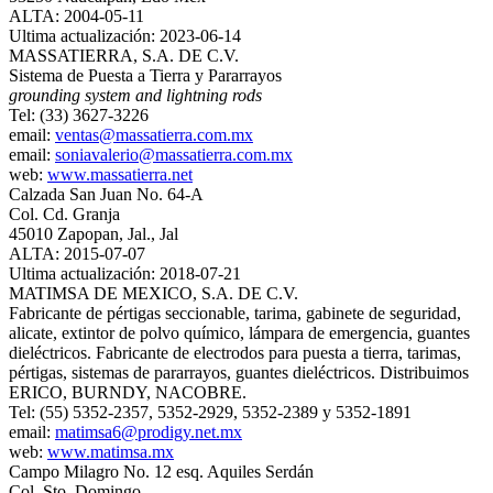
ALTA: 2004-05-11
Ultima actualización: 2023-06-14
MASSATIERRA, S.A. DE C.V.
Sistema de Puesta a Tierra y Pararrayos
grounding system and lightning rods
Tel: (33) 3627-3226
email:
ventas@massatierra.com.mx
email:
soniavalerio@massatierra.com.mx
web:
www.massatierra.net
Calzada San Juan No. 64-A
Col. Cd. Granja
45010 Zapopan, Jal., Jal
ALTA: 2015-07-07
Ultima actualización: 2018-07-21
MATIMSA DE MEXICO, S.A. DE C.V.
Fabricante de pértigas seccionable, tarima, gabinete de seguridad,
alicate, extintor de polvo químico, lámpara de emergencia, guantes
dieléctricos. Fabricante de electrodos para puesta a tierra, tarimas,
pértigas, sistemas de pararrayos, guantes dieléctricos. Distribuimos
ERICO, BURNDY, NACOBRE.
Tel: (55) 5352-2357, 5352-2929, 5352-2389 y 5352-1891
email:
matimsa6@prodigy.net.mx
web:
www.matimsa.mx
Campo Milagro No. 12 esq. Aquiles Serdán
Col. Sto. Domingo