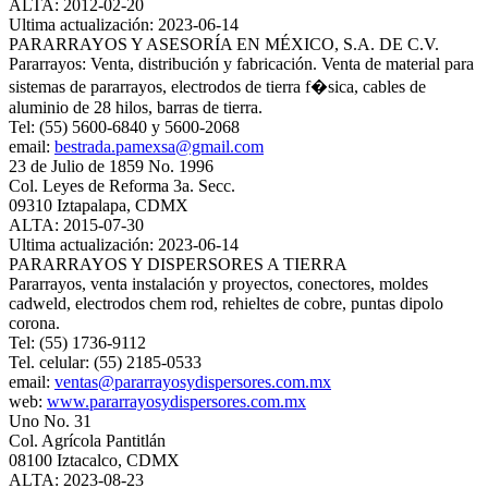
ALTA: 2012-02-20
Ultima actualización: 2023-06-14
PARARRAYOS Y ASESORÍA EN MÉXICO, S.A. DE C.V.
Pararrayos: Venta, distribución y fabricación. Venta de material para
sistemas de pararrayos, electrodos de tierra f�sica, cables de
aluminio de 28 hilos, barras de tierra.
Tel: (55) 5600-6840 y 5600-2068
email:
bestrada.pamexsa@gmail.com
23 de Julio de 1859 No. 1996
Col. Leyes de Reforma 3a. Secc.
09310 Iztapalapa, CDMX
ALTA: 2015-07-30
Ultima actualización: 2023-06-14
PARARRAYOS Y DISPERSORES A TIERRA
Pararrayos, venta instalación y proyectos, conectores, moldes
cadweld, electrodos chem rod, rehieltes de cobre, puntas dipolo
corona.
Tel: (55) 1736-9112
Tel. celular: (55) 2185-0533
email:
ventas@pararrayosydispersores.com.mx
web:
www.pararrayosydispersores.com.mx
Uno No. 31
Col. Agrícola Pantitlán
08100 Iztacalco, CDMX
ALTA: 2023-08-23