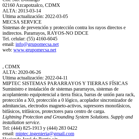
02160 Azcapotzalco, CDMX
ALTA: 2013-03-14
Ultima actualización: 2022-03-05
MECSA SERVICE
Sistemas de prevención y protección contra los rayos directos e
indirectos. Pararrayos, RAYOS‐NO DDCE
Tel. celular: (55) 4160-6045
email:
info@grupomecsa.net
web:
www.grupomecsa.net
, CDMX
ALTA: 2020-06-26
Ultima actualización: 2022-04-11
MIPTEC SISTEMAS PARARRAYOS Y TIERRAS FÍSICAS
Suministro e instalación de sistemas pararrayos, sistemas de
acoplamiento equipotencial a tierra física, barras de unión para rack,
protección a X0, protección a 0 lógico, acoplador sincronizador de
admitancias, electrodos magneto-activos, supresores monofásicos,
bifásicos, trifásicos, protectores para centro de carga.
Lightning Protection and Grounding System Solutions. Supply and
installation service.
Tel: (444) 825-1913 y (444) 283 0422
email:
miptec.ingenieria@gmail.com