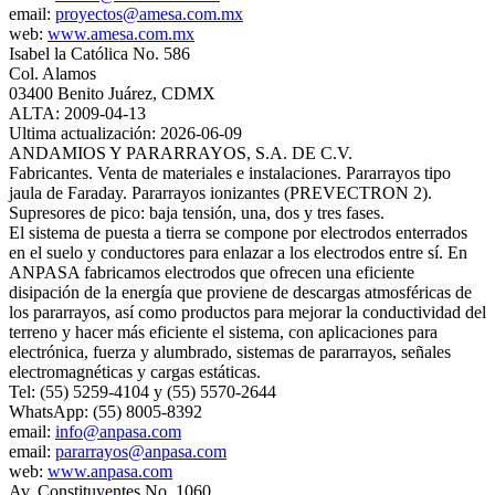
email:
proyectos@amesa.com.mx
web:
www.amesa.com.mx
Isabel la Católica No. 586
Col. Alamos
03400 Benito Juárez, CDMX
ALTA: 2009-04-13
Ultima actualización: 2026-06-09
ANDAMIOS Y PARARRAYOS, S.A. DE C.V.
Fabricantes. Venta de materiales e instalaciones. Pararrayos tipo
jaula de Faraday. Pararrayos ionizantes (PREVECTRON 2).
Supresores de pico: baja tensión, una, dos y tres fases.
El sistema de puesta a tierra se compone por electrodos enterrados
en el suelo y conductores para enlazar a los electrodos entre sí. En
ANPASA fabricamos electrodos que ofrecen una eficiente
disipación de la energía que proviene de descargas atmosféricas de
los pararrayos, así como productos para mejorar la conductividad del
terreno y hacer más eficiente el sistema, con aplicaciones para
electrónica, fuerza y alumbrado, sistemas de pararrayos, señales
electromagnéticas y cargas estáticas.
Tel: (55) 5259-4104 y (55) 5570-2644
WhatsApp: (55) 8005-8392
email:
info@anpasa.com
email:
pararrayos@anpasa.com
web:
www.anpasa.com
Av. Constituyentes No. 1060