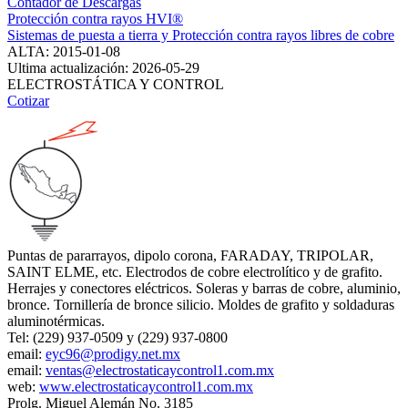
Contador de Descargas
Protección contra rayos HVI®
Sistemas de puesta a tierra y Protección contra rayos libres de cobre
ALTA: 2015-01-08
Ultima actualización: 2026-05-29
ELECTROSTÁTICA Y CONTROL
Cotizar
Puntas de pararrayos, dipolo corona, FARADAY, TRIPOLAR,
SAINT ELME, etc. Electrodos de cobre electrolítico y de grafito.
Herrajes y conectores eléctricos. Soleras y barras de cobre, aluminio,
bronce. Tornillería de bronce silicio. Moldes de grafito y soldaduras
aluminotérmicas.
Tel: (229) 937-0509 y (229) 937-0800
email:
eyc96@prodigy.net.mx
email:
ventas@electrostaticaycontrol1.com.mx
web:
www.electrostaticaycontrol1.com.mx
Prolg. Miguel Alemán No. 3185