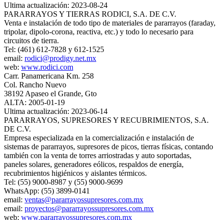
Ultima actualización: 2023-08-24
PARARRAYOS Y TIERRAS RODICI, S.A. DE C.V.
Venta e instalación de todo tipo de materiales de pararrayos (faraday,
tripolar, dipolo-corona, reactiva, etc.) y todo lo necesario para
circuitos de tierra.
Tel: (461) 612-7828 y 612-1525
email:
rodici@prodigy.net.mx
web:
www.rodici.com
Carr. Panamericana Km. 258
Col. Rancho Nuevo
38192 Apaseo el Grande, Gto
ALTA: 2005-01-19
Ultima actualización: 2023-06-14
PARARRAYOS, SUPRESORES Y RECUBRIMIENTOS, S.A.
DE C.V.
Empresa especializada en la comercialización e instalación de
sistemas de pararrayos, supresores de picos, tierras físicas, contando
también con la venta de torres arriostradas y auto soportadas,
paneles solares, generadores eólicos, respaldos de energía,
recubrimientos higiénicos y aislantes térmicos.
Tel: (55) 9000-8987 y (55) 9000-9699
WhatsApp: (55) 3899-0141
email:
ventas@pararrayossupresores.com.mx
email:
proyectos@pararrayossupresores.com.mx
web:
www.pararrayossupresores.com.mx