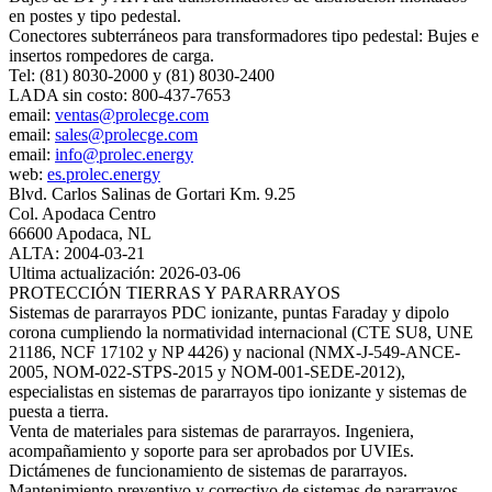
en postes y tipo pedestal.
Conectores subterráneos para transformadores tipo pedestal: Bujes e
insertos rompedores de carga.
Tel: (81) 8030-2000 y (81) 8030-2400
LADA sin costo: 800-437-7653
email:
ventas@prolecge.com
email:
sales@prolecge.com
email:
info@prolec.energy
web:
es.prolec.energy
Blvd. Carlos Salinas de Gortari Km. 9.25
Col. Apodaca Centro
66600 Apodaca, NL
ALTA: 2004-03-21
Ultima actualización: 2026-03-06
PROTECCIÓN TIERRAS Y PARARRAYOS
Sistemas de pararrayos PDC ionizante, puntas Faraday y dipolo
corona cumpliendo la normatividad internacional (CTE SU8, UNE
21186, NCF 17102 y NP 4426) y nacional (NMX‐J‐549‐ANCE‐
2005, NOM‐022‐STPS‐2015 y NOM‐001‐SEDE‐2012),
especialistas en sistemas de pararrayos tipo ionizante y sistemas de
puesta a tierra.
Venta de materiales para sistemas de pararrayos. Ingeniera,
acompañamiento y soporte para ser aprobados por UVIEs.
Dictámenes de funcionamiento de sistemas de pararrayos.
Mantenimiento preventivo y correctivo de sistemas de pararrayos.