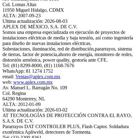
Col. Lomas Altas
11950 Miguel Hidalgo, CDMX
ALTA: 2007-09-23
Ultima actualización: 2026-08-03
APLEX DE MÉXICO, S.A. DE C.V.
Somos una empresa especializada en ejecución de proyectos de
instalaciones eléctricas de media y baja tensión, así como ingeniería
para diseño de nuevas instalaciones eléctricas.
Subestaciones, iluminación, red de distribución,pararrayos, sistema
de tierras, factor de potencia,ahorro de energía, monitoreo de redes,
distorsión armónica, power quality, gestoría ante CFE.
Tel: (81) 8299-8000, (81) 1168-7676
WhatsApp: 81 1274 1752
email:
Ventas@aplex.com.mx
web:
www.aplex.com.mx
Av. Manuel L. Barragán No. 109
Col. Regina
64290 Monterrey, NL
ALTA: 2012-01-09
Ultima actualización: 2026-03-02
AT TECNOLOGÍAS DE PROTECCIÓN CONTRA EL RAYO,
S.A.S. DE C.V.
Pararrayos DAT CONTROLER PLUS, Flash Captor. Soldadura
exotérmica Apliweld, detectores de Tormenta.
Tel: (33) 3200-8361