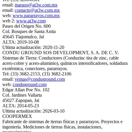
email:
maraos@at3w.com.mx
email:
contacto@at3w.com.mx
web:
www.pararrayos.com.mx
web 2:
www.at3w.com
Paseo del Origen No. 600
Col. Bosques de Santa Anita
45645 Tlajomulco, Jal
ALTA: 2019-10-08
Ultima actualización: 2020-11-20
CONDU GROUND SOS DEVELOPMENT, S. A. DE C. V.
Sistemas de Tierra: Conductores (Conduzinc tira de zinc, cable
acero-cobre y acero-aluminio), químicos intensificadores, soldadura
exotérmica, conectores, pararrayos.
Tel: (33) 3682-2153, (33) 3682-2106
email:
ventas@conduground.com
web:
conduground.com
Edgar Allan Poe No. 102
Col. Jardines Vallarta
45027 Zapopan, Jal
ALTA: 2014-05-23
Ultima actualización: 2026-03-10
COOPERMEX
Fabricante de sistemas de tierras físicas y pararrayos. Proyectos e
ingeniería. Mediciones de tierras físicas, instalaciones,