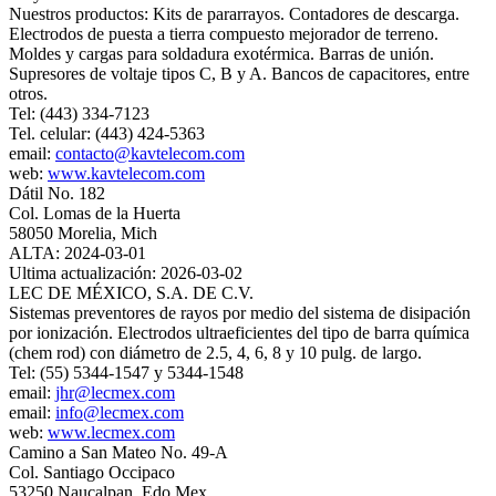
Nuestros productos: Kits de pararrayos. Contadores de descarga.
Electrodos de puesta a tierra compuesto mejorador de terreno.
Moldes y cargas para soldadura exotérmica. Barras de unión.
Supresores de voltaje tipos C, B y A. Bancos de capacitores, entre
otros.
Tel: (443) 334-7123
Tel. celular: (443) 424-5363
email:
contacto@kavtelecom.com
web:
www.kavtelecom.com
Dátil No. 182
Col. Lomas de la Huerta
58050 Morelia, Mich
ALTA: 2024-03-01
Ultima actualización: 2026-03-02
LEC DE MÉXICO, S.A. DE C.V.
Sistemas preventores de rayos por medio del sistema de disipación
por ionización. Electrodos ultraeficientes del tipo de barra química
(chem rod) con diámetro de 2.5, 4, 6, 8 y 10 pulg. de largo.
Tel: (55) 5344-1547 y 5344-1548
email:
jhr@lecmex.com
email:
info@lecmex.com
web:
www.lecmex.com
Camino a San Mateo No. 49-A
Col. Santiago Occipaco
53250 Naucalpan, Edo Mex