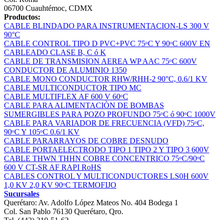
06700 Cuauhtémoc, CDMX
Productos:
CABLE BLINDADO PARA INSTRUMENTACION-LS 300 V
90°C
CABLE CONTROL TIPO D PVC+PVC 75ᵒC Y 90ᵒC 600V EN
CABLEADO CLASE B, C ó K
CABLE DE TRANSMISION AEREA WP AAC 75ᵒC 600V
CONDUCTOR DE ALUMINIO 1350
CABLE MONO CONDUCTOR RHW/RHH-2 90°C, 0.6/1 KV
CABLE MULTICONDUCTOR TIPO MC
CABLE MULTIFLEX AF 600 V 60ᵒC
CABLE PARA ALIMENTACIÒN DE BOMBAS
SUMERGIBLES PARA POZO PROFUNDO 75ᵒC ó 90ᵒC 1000V
CABLE PARA VARIADOR DE FRECUENCIA (VFD) 75ᵒC,
90ᵒC Y 105ᵒC 0.6/1 KV
CABLE PARARRAYOS DE COBRE DESNUDO
CABLE PORTAELECTRODO TIPO 1 TIPO 2 Y TIPO 3 600V
CABLE THWN THHN COBRE CONCENTRICO 75ᵒC/90ᵒC
600 V CT-SR AF RAPI RoHS
CABLES CONTROL Y MULTICONDUCTORES LS0H 600V
1,0 KV 2,0 KV 90ᵒC TERMOFIJO
Sucursales
Querétaro: Av. Adolfo López Mateos No. 404 Bodega 1
Col. San Pablo 76130 Querétaro, Qro.