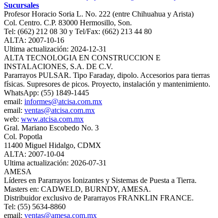
Sucursales
Profesor Horacio Soria L. No. 222 (entre Chihuahua y Arista)
Col. Centro. C.P. 83000 Hermosillo, Son.
Tel: (662) 212 08 30 y Tel/Fax: (662) 213 44 80
ALTA: 2007-10-16
Ultima actualización: 2024-12-31
ALTA TECNOLOGIA EN CONSTRUCCION E
INSTALACIONES, S.A. DE C.V.
Pararrayos PULSAR. Tipo Faraday, dipolo. Accesorios para tierras
físicas. Supresores de picos. Proyecto, instalación y mantenimiento.
WhatsApp: (55) 1849-1445
email:
informes@atcisa.com.mx
email:
ventas@atcisa.com.mx
web:
www.atcisa.com.mx
Gral. Mariano Escobedo No. 3
Col. Popotla
11400 Miguel Hidalgo, CDMX
ALTA: 2007-10-04
Ultima actualización: 2026-07-31
AMESA
Líderes en Pararrayos Ionizantes y Sistemas de Puesta a Tierra.
Masters en: CADWELD, BURNDY, AMESA.
Distribuidor exclusivo de Pararrayos FRANKLIN FRANCE.
Tel: (55) 5634-8860
email:
ventas@amesa.com.mx