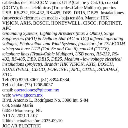
cableados de TELECOM como: UTP (Cat. 5e y Cat. 6), coaxial
(CCTV), líneas telefónicas (Troncales‐Cable Multipar), puertos
USB, RS‐232, RS‐432, RS‐485, DB9, DB15, DB25. Instalaciones
(proyectos) eléctricas en media ‐ baja tensión. Marcas: HIK
VISION, AXIS, BOSCH, HONEYWELL, CISCO, FORTINET,
APC
Grounding Systems, Lightning Arresters (max 2 Ohms), Surge
Suppressors (SPD) in Delta or Star (AC or DC) different operating
voltages, Photovoltaic and Wind Systems, protectors for TELECOM
wiring such as: UTP (Cat. 5e and Cat. 6), coaxial (CCTV),
telephone lines (Trunk‐Cable Multipar), USB ports, RS‐232, RS‐
432, RS‐485, DB9, DB15, DB25. Medium ‐ low voltage electrical
installations (projects). Brands: HIK VISION, AXIS, BOSCH,
HONEYWELL, CISCO, FORTINET, APC, CITEL, PANAMAX,
ETC.
Tel: (81) 8259-3067, (81) 8394-0334
Tel. celular: (33) 1208-6037
email:
operaciones@gitcom.mx
web:
www.gitcom.mx
Blvd. Antonio L. Rodríguez No. 3090 Int. S-84
Col. Santa María
64650 Monterrey, NL
ALTA: 2021-12-07
Ultima actualización: 2025-09-10
JOGAR ELECTRIC