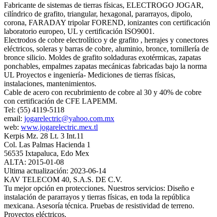
Fabricante de sistemas de tierras físicas, ELECTROGO JOGAR,
cilíndrico de grafito, triangular, hexagonal, pararrayos, dipolo,
corona, FARADAY tripolar FOREND, ionizantes con certificación
laboratorio europeo, UL y certificación ISO9001.
Electrodos de cobre electrolítico y de grafito , herrajes y conectores
eléctricos, soleras y barras de cobre, aluminio, bronce, tornillería de
bronce silicio. Moldes de grafito soldaduras exotérmicas, zapatas
ponchables, empalmes zapatas mecánicas fabricadas bajo la norma
UL Proyectos e ingeniería- Mediciones de tierras físicas,
instalaciones, mantenimientos.
Cable de acero con recubrimiento de cobre al 30 y 40% de cobre
con certificación de CFE LAPEMM.
Tel: (55) 4119-5118
email:
jogarelectric@yahoo.com.mx
web:
www.jogarelectric.mex.tl
Kerpis Mz. 28 Lt. 3 Int.11
Col. Las Palmas Hacienda 1
56535 Ixtapaluca, Edo Mex
ALTA: 2015-01-08
Ultima actualización: 2023-06-14
KAV TELECOM 40, S.A.S. DE C.V.
Tu mejor opción en protecciones. Nuestros servicios: Diseño e
instalación de pararrayos y tierras físicas, en toda la república
mexicana. Asesoría técnica. Pruebas de resistividad de terreno.
Proyectos eléctricos.