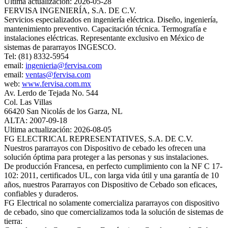
Ultima actualización: 2026-05-28
FERVISA INGENIERÍA, S.A. DE C.V.
Servicios especializados en ingeniería eléctrica. Diseño, ingeniería,
mantenimiento preventivo. Capacitación técnica. Termografía e
instalaciones eléctricas. Representante exclusivo en México de
sistemas de pararrayos INGESCO.
Tel: (81) 8332-5954
email:
ingenieria@fervisa.com
email:
ventas@fervisa.com
web:
www.fervisa.com.mx
Av. Lerdo de Tejada No. 544
Col. Las Villas
66420 San Nicolás de los Garza, NL
ALTA: 2007-09-18
Ultima actualización: 2026-08-05
FG ELECTRICAL REPRESENTATIVES, S.A. DE C.V.
Nuestros pararrayos con Dispositivo de cebado les ofrecen una
solución óptima para proteger a las personas y sus instalaciones.
De producción Francesa, en perfecto cumplimiento con la NF C 17-
102: 2011, certificados UL, con larga vida útil y una garantía de 10
años, nuestros Pararrayos con Dispositivo de Cebado son eficaces,
confiables y duraderos.
FG Electrical no solamente comercializa pararrayos con dispositivo
de cebado, sino que comercializamos toda la solución de sistemas de
tierra: