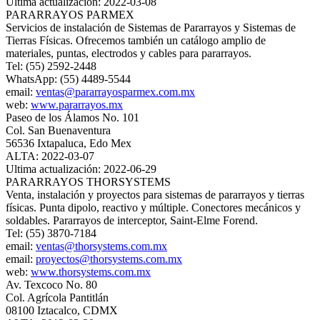
Ultima actualización: 2022-03-08
PARARRAYOS PARMEX
Servicios de instalación de Sistemas de Pararrayos y Sistemas de
Tierras Físicas. Ofrecemos también un catálogo amplio de
materiales, puntas, electrodos y cables para pararrayos.
Tel: (55) 2592-2448
WhatsApp: (55) 4489-5544
email:
ventas@pararrayosparmex.com.mx
web:
www.pararrayos.mx
Paseo de los Álamos No. 101
Col. San Buenaventura
56536 Ixtapaluca, Edo Mex
ALTA: 2022-03-07
Ultima actualización: 2022-06-29
PARARRAYOS THORSYSTEMS
Venta, instalación y proyectos para sistemas de pararrayos y tierras
físicas. Punta dipolo, reactivo y múltiple. Conectores mecánicos y
soldables. Pararrayos de interceptor, Saint-Elme Forend.
Tel: (55) 3870-7184
email:
ventas@thorsystems.com.mx
email:
proyectos@thorsystems.com.mx
web:
www.thorsystems.com.mx
Av. Texcoco No. 80
Col. Agrícola Pantitlán
08100 Iztacalco, CDMX