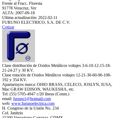
Frente al Fracc. Floresta
91778 Veracruz, Ver
ALTA: 2007-09-18
Ultima actualización: 2022-02-11
FURUNO ELECTRICO, S.A. DE C.V.
Cotizar
Clase distribución de Oxidos Metálicos voltajes 3-6-10-12-15-18-
21-24-27 y 30 KV.
Clase estación de Oxidos Metálicos voltajes 12-21-30-60-96-108-
192 y 354 KV.
Apartarrayos marca: OHIO BRASS, CELECO, JOSLYN, IUSA,
Mac GRAW EDISON, WAUKESHA, etc.
Tel: (55) 5705-4947 c/20 líneas (Conm.)
email:
furuno1@hotmail.com
web:
www.furunoelectrica.com
H. Congreso de la Unión No. 234
Col. Janitzio
15200 Venustiano Carranza, CDMX