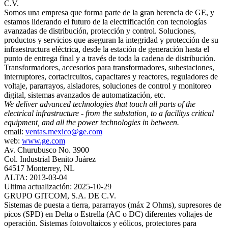
C.V.
Somos una empresa que forma parte de la gran herencia de GE, y
estamos liderando el futuro de la electrificación con tecnologías
avanzadas de distribución, protección y control. Soluciones,
productos y servicios que aseguran la integridad y protección de su
infraestructura eléctrica, desde la estación de generación hasta el
punto de entrega final y a través de toda la cadena de distribución.
Transformadores, accesorios para transformadores, subestaciones,
interruptores, cortacircuitos, capacitares y reactores, reguladores de
voltaje, pararrayos, aisladores, soluciones de control y monitoreo
digital, sistemas avanzados de automatización, etc.
We deliver advanced technologies that touch all parts of the
electrical infrastructure - from the substation, to a facilitys critical
equipment, and all the power technologies in between.
email:
ventas.mexico@ge.com
web:
www.ge.com
Av. Churubusco No. 3900
Col. Industrial Benito Juárez
64517 Monterrey, NL
ALTA: 2013-03-04
Ultima actualización: 2025-10-29
GRUPO GITCOM, S.A. DE C.V.
Sistemas de puesta a tierra, pararrayos (máx 2 Ohms), supresores de
picos (SPD) en Delta o Estrella (AC o DC) diferentes voltajes de
operación. Sistemas fotovoltaicos y eólicos, protectores para