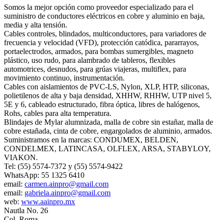
Somos la mejor opción como proveedor especializado para el
suministro de conductores eléctricos en cobre y aluminio en baja,
media y alta tensión.
Cables controles, blindados, multiconductores, para variadores de
frecuencia y velocidad (VFD), protección catódica, pararrayos,
portaelectrodos, armados, para bombas sumergibles, magneto
plástico, uso rudo, para alambrado de tableros, flexibles
automotrices, desnudos, para grúas viajeras, multiflex, para
movimiento continuo, instrumentación.
Cables con aislamientos de PVC-LS, Nylon, XLP, HTP, siliconas,
polietilenos de alta y baja densidad, XHHW, RHHW, UTP nivel 5,
5E y 6, cableado estructurado, fibra óptica, libres de halógenos,
Rohs, cables para alta temperatura.
Blindajes de Mylar alumnizada, malla de cobre sin estañar, malla de
cobre estañada, cinta de cobre, engargolados de aluminio, armados.
Suministramos en la marcas: CONDUMEX, BELDEN,
CONDELMEX, LATINCASA, OLFLEX, ARSA, STABYLOY,
VIAKON.
Tel: (55) 5574-7372 y (55) 5574-9422
WhatsApp: 55 1325 6410
email:
carmen.ainpro@gmail.com
email:
gabriela.ainpro@gmail.com
web:
www.aainpro.mx
Nautla No. 26
Col. Roma