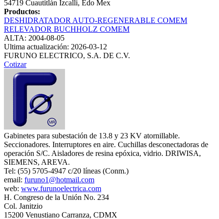
54719 Cuautitlán Izcalli, Edo Mex
Productos:
DESHIDRATADOR AUTO-REGENERABLE COMEM
RELEVADOR BUCHHOLZ COMEM
ALTA: 2004-08-05
Ultima actualización: 2026-03-12
FURUNO ELECTRICO, S.A. DE C.V.
Cotizar
Gabinetes para subestación de 13.8 y 23 KV atornillable.
Seccionadores. Interruptores en aire. Cuchillas desconectadoras de
operación S/C. Aisladores de resina epóxica, vidrio. DRIWISA,
SIEMENS, AREVA.
Tel: (55) 5705-4947 c/20 líneas (Conm.)
email:
furuno1@hotmail.com
web:
www.furunoelectrica.com
H. Congreso de la Unión No. 234
Col. Janitzio
15200 Venustiano Carranza, CDMX