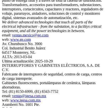
punto de entrega final y a través de toda la cadena de distribución.
Transformadores, accesorios para transformadores, subestaciones,
interruptores, cortacircuitos, capacitares y reactores, reguladores de
voltaje, pararrayos, aisladores, soluciones de control y monitoreo
digital, sistemas avanzados de automatización, etc.
We deliver advanced technologies that touch all parts of the
electrical infrastructure - from the substation, to a facilitys critical
equipment, and all the power technologies in between.
email:
ventas.mexico@ge.com
web:
www.ge.com
Av. Churubusco No. 3900
Col. Industrial Benito Juárez
64517 Monterrey, NL
ALTA: 2013-03-04
Ultima actualización: 2025-10-29
INTERRUPTORES Y GABINETES ELÉCTRICOS, S.A. DE
C.V.
Fabricante de interruptores de seguridad, centros de carga, centros
de carga intemperie.
Gabinetes fluorescentes, portalámparas de cerámica, lámparas
ahorradoras.
Tel: (81) 8150-6999, (81) 8343-7752
email:
ventas@igesa.com.mx
web:
www.igesa.com.mx
Aramberri No. 1601 Pte.