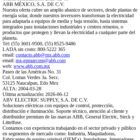
ABB MÉXICO, S.A. DE C.V.
Nuestra oferta cubre un amplio abanico de sectores, desde plantas de
energía solar, donde nuestros inversores transforman la electricidad
para adaptarla a equipos de media y baja tensión, hasta sistemas
integrados para instalaciones industriales y centros remotos, o
productos que protegen y llevan la electricidad a cualquier parte del
planeta.
Tel: (55) 3601-9500, (55) 8525-9486
LADA sin costo: 800-5222 365
email:
contacto.abb@mx.abb.com
email:
mx-epmarcom@abb.com
web:
www.abb.com.mx
Paseo de las Américas No. 31
Col. Lomas Verdes 3a. Secc.
53125 Naucalpan, Edo Mex
ALTA: 2004-03-28
Ultima actualización: 2026-06-12
ABV ELECTRIC SUPPLY, S.A. DE C.V.
Soluciones eléctricas con equipos de control, protección,
distribución e iluminación. Soporte técnico, atención al cliente y
distribuidor premium de las marcas ABB, General Electric, Steck y
Littelfuse.
Contamos con experiencia trabajando en el sector privado y público
en segmentos de mercado como: Industria, Maquiladoras,
Fabricantes de equipo original (OEM´s), Instaladores, Integradores,