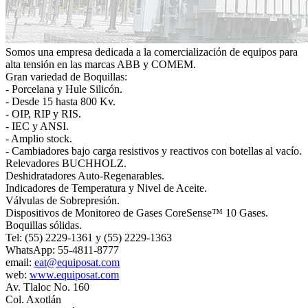
Somos una empresa dedicada a la comercialización de equipos para
alta tensión en las marcas ABB y COMEM.
Gran variedad de Boquillas:
- Porcelana y Hule Silicón.
- Desde 15 hasta 800 Kv.
- OIP, RIP y RIS.
- IEC y ANSI.
- Amplio stock.
- Cambiadores bajo carga resistivos y reactivos con botellas al vacío.
Relevadores BUCHHOLZ.
Deshidratadores Auto-Regenarables.
Indicadores de Temperatura y Nivel de Aceite.
Válvulas de Sobrepresión.
Dispositivos de Monitoreo de Gases CoreSense™ 10 Gases.
Boquillas sólidas.
Tel: (55) 2229-1361 y (55) 2229-1363
WhatsApp: 55-4811-8777
email:
eat@equiposat.com
web:
www.equiposat.com
Av. Tlaloc No. 160
Col. Axotlán