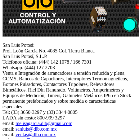
San Luis Potosí:
Prol. León García No. 4085 Col. Tierra Blanca
San Luis Potosí, S.L.P.
Teléfonos oficina: (444) 142 1078 / 166 7391
Whatsapp: (444) 127 2703
Venta e Integración de arrancadores a tensión reducida y plena,
CCMS, Bancos de Capacitores, Interruptores Termomagnéticos,
Botones Pulsadores, Contactores Tripolares, Relevadores
Bimetálicos, Riel Din Ranurado, Voltímetros, Amperímetros y
Equipos de Medición, Timers, Gabinetes Metálicos IP65 en Stock
permanente prefabricados y sobre medida o caracteristicas
especiales.
Tel: (33) 3650-3297 y (33) 3344-0805
LADA sin costo: 800-999 3297
email:
melisagarcia.dlb@gmail.com
email:
sanluis@dlb.com.mx
email:
ventas@dlb.com.mx