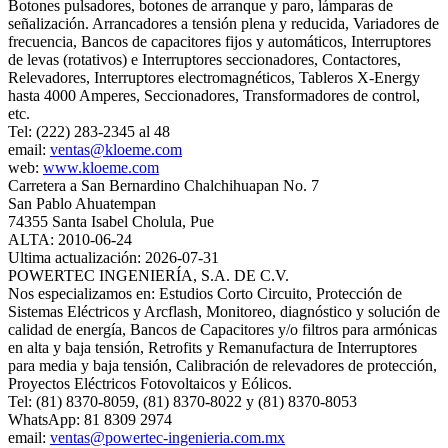
Botones pulsadores, botones de arranque y paro, lámparas de
señalización. Arrancadores a tensión plena y reducida, Variadores de
frecuencia, Bancos de capacitores fijos y automáticos, Interruptores
de levas (rotativos) e Interruptores seccionadores, Contactores,
Relevadores, Interruptores electromagnéticos, Tableros X-Energy
hasta 4000 Amperes, Seccionadores, Transformadores de control,
etc.
Tel: (222) 283-2345 al 48
email:
ventas@kloeme.com
web:
www.kloeme.com
Carretera a San Bernardino Chalchihuapan No. 7
San Pablo Ahuatempan
74355 Santa Isabel Cholula, Pue
ALTA: 2010-06-24
Ultima actualización: 2026-07-31
POWERTEC INGENIERÍA, S.A. DE C.V.
Nos especializamos en: Estudios Corto Circuito, Protección de
Sistemas Eléctricos y Arcflash, Monitoreo, diagnóstico y solución de
calidad de energía, Bancos de Capacitores y/o filtros para armónicas
en alta y baja tensión, Retrofits y Remanufactura de Interruptores
para media y baja tensión, Calibración de relevadores de protección,
Proyectos Eléctricos Fotovoltaicos y Eólicos.
Tel: (81) 8370-8059, (81) 8370-8022 y (81) 8370-8053
WhatsApp: 81 8309 2974
email:
ventas@powertec-ingenieria.com.mx