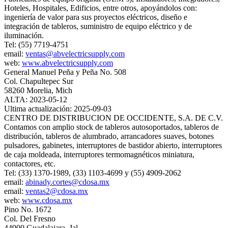
Hoteles, Hospitales, Edificios, entre otros, apoyándolos con:
ingeniería de valor para sus proyectos eléctricos, diseño e
integración de tableros, suministro de equipo eléctrico y de
iluminación.
Tel: (55) 7719-4751
email:
ventas@abvelectricsupply.com
web:
www.abvelectricsupply.com
General Manuel Peña y Peña No. 508
Col. Chapultepec Sur
58260 Morelia, Mich
ALTA: 2023-05-12
Ultima actualización: 2025-09-03
CENTRO DE DISTRIBUCION DE OCCIDENTE, S.A. DE C.V.
Contamos con amplio stock de tableros autosoportados, tableros de
distribución, tableros de alumbrado, arrancadores suaves, botones
pulsadores, gabinetes, interruptores de bastidor abierto, interruptores
de caja moldeada, interruptores termomagnéticos miniatura,
contactores, etc.
Tel: (33) 1370-1989, (33) 1103-4699 y (55) 4909-2062
email:
abinady.cortes@cdosa.mx
email:
ventas2@cdosa.mx
web:
www.cdosa.mx
Pino No. 1672
Col. Del Fresno
44900 Guadalajara, Jal