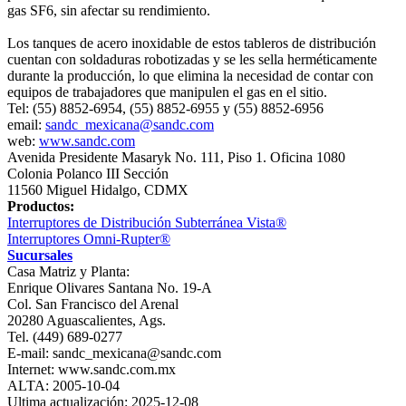
gas SF6, sin afectar su rendimiento.
Los tanques de acero inoxidable de estos tableros de distribución
cuentan con soldaduras robotizadas y se les sella herméticamente
durante la producción, lo que elimina la necesidad de contar con
equipos de trabajadores que manipulen el gas en el sitio.
Tel: (55) 8852-6954, (55) 8852-6955 y (55) 8852-6956
email:
sandc_mexicana@sandc.com
web:
www.sandc.com
Avenida Presidente Masaryk No. 111, Piso 1. Oficina 1080
Colonia Polanco III Sección
11560 Miguel Hidalgo, CDMX
Productos:
Interruptores de Distribución Subterránea Vista®
Interruptores Omni‐Rupter®
Sucursales
Casa Matriz y Planta:
Enrique Olivares Santana No. 19-A
Col. San Francisco del Arenal
20280 Aguascalientes, Ags.
Tel. (449) 689-0277
E-mail: sandc_mexicana@sandc.com
Internet: www.sandc.com.mx
ALTA: 2005-10-04
Ultima actualización: 2025-12-08