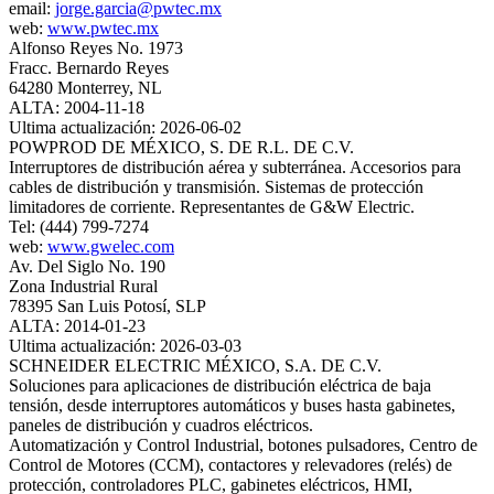
email:
jorge.garcia@pwtec.mx
web:
www.pwtec.mx
Alfonso Reyes No. 1973
Fracc. Bernardo Reyes
64280 Monterrey, NL
ALTA: 2004-11-18
Ultima actualización: 2026-06-02
POWPROD DE MÉXICO, S. DE R.L. DE C.V.
Interruptores de distribución aérea y subterránea. Accesorios para
cables de distribución y transmisión. Sistemas de protección
limitadores de corriente. Representantes de G&W Electric.
Tel: (444) 799-7274
web:
www.gwelec.com
Av. Del Siglo No. 190
Zona Industrial Rural
78395 San Luis Potosí, SLP
ALTA: 2014-01-23
Ultima actualización: 2026-03-03
SCHNEIDER ELECTRIC MÉXICO, S.A. DE C.V.
Soluciones para aplicaciones de distribución eléctrica de baja
tensión, desde interruptores automáticos y buses hasta gabinetes,
paneles de distribución y cuadros eléctricos.
Automatización y Control Industrial, botones pulsadores, Centro de
Control de Motores (CCM), contactores y relevadores (relés) de
protección, controladores PLC, gabinetes eléctricos, HMI,