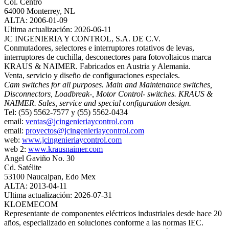
Col. Centro
64000 Monterrey, NL
ALTA: 2006-01-09
Ultima actualización: 2026-06-11
JC INGENIERIA Y CONTROL, S.A. DE C.V.
Conmutadores, selectores e interruptores rotativos de levas,
interruptores de cuchilla, desconectores para fotovoltaicos marca
KRAUS & NAIMER. Fabricados en Austria y Alemania.
Venta, servicio y diseño de configuraciones especiales.
Cam switches for all purposes. Main and Maintenance switches,
Disconnectors, Loadbreak-, Motor Control- switches. KRAUS &
NAIMER. Sales, service and special configuration design.
Tel: (55) 5562-7577 y (55) 5562-0434
email:
ventas@jcingenieriaycontrol.com
email:
proyectos@jcingenieriaycontrol.com
web:
www.jcingenieriaycontrol.com
web 2:
www.krausnaimer.com
Angel Gaviño No. 30
Cd. Satélite
53100 Naucalpan, Edo Mex
ALTA: 2013-04-11
Ultima actualización: 2026-07-31
KLOEMECOM
Representante de componentes eléctricos industriales desde hace 20
años, especializado en soluciones conforme a las normas IEC.