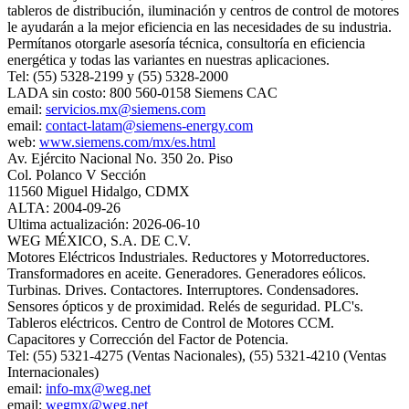
tableros de distribución, iluminación y centros de control de motores
le ayudarán a la mejor eficiencia en las necesidades de su industria.
Permítanos otorgarle asesoría técnica, consultoría en eficiencia
energética y todas las variantes en nuestras aplicaciones.
Tel: (55) 5328-2199 y (55) 5328-2000
LADA sin costo: 800 560-0158 Siemens CAC
email:
servicios.mx@siemens.com
email:
contact-latam@siemens-energy.com
web:
www.siemens.com/mx/es.html
Av. Ejército Nacional No. 350 2o. Piso
Col. Polanco V Sección
11560 Miguel Hidalgo, CDMX
ALTA: 2004-09-26
Ultima actualización: 2026-06-10
WEG MÉXICO, S.A. DE C.V.
Motores Eléctricos Industriales. Reductores y Motorreductores.
Transformadores en aceite. Generadores. Generadores eólicos.
Turbinas. Drives. Contactores. Interruptores. Condensadores.
Sensores ópticos y de proximidad. Relés de seguridad. PLC's.
Tableros eléctricos. Centro de Control de Motores CCM.
Capacitores y Corrección del Factor de Potencia.
Tel: (55) 5321-4275 (Ventas Nacionales), (55) 5321-4210 (Ventas
Internacionales)
email:
info-mx@weg.net
email:
wegmx@weg.net