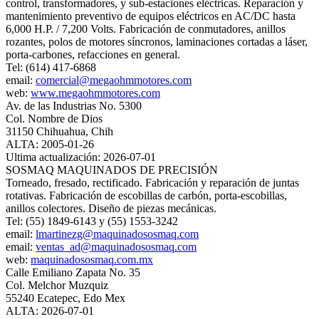
control, transformadores, y sub-estaciones eléctricas. Reparación y
mantenimiento preventivo de equipos eléctricos en AC/DC hasta
6,000 H.P. / 7,200 Volts. Fabricación de conmutadores, anillos
rozantes, polos de motores síncronos, laminaciones cortadas a láser,
porta-carbones, refacciones en general.
Tel: (614) 417-6868
email:
comercial@megaohmmotores.com
web:
www.megaohmmotores.com
Av. de las Industrias No. 5300
Col. Nombre de Dios
31150 Chihuahua, Chih
ALTA: 2005-01-26
Ultima actualización: 2026-07-01
SOSMAQ MAQUINADOS DE PRECISIÓN
Torneado, fresado, rectificado. Fabricación y reparación de juntas
rotativas. Fabricación de escobillas de carbón, porta-escobillas,
anillos colectores. Diseño de piezas mecánicas.
Tel: (55) 1849-6143 y (55) 1553-3242
email:
lmartinezg@maquinadososmaq.com
email:
ventas_ad@maquinadososmaq.com
web:
maquinadososmaq.com.mx
Calle Emiliano Zapata No. 35
Col. Melchor Muzquiz
55240 Ecatepec, Edo Mex
ALTA: 2026-07-01