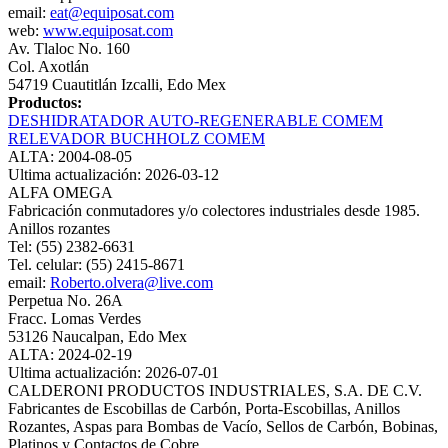
email:
eat@equiposat.com
web:
www.equiposat.com
Av. Tlaloc No. 160
Col. Axotlán
54719 Cuautitlán Izcalli, Edo Mex
Productos:
DESHIDRATADOR AUTO-REGENERABLE COMEM
RELEVADOR BUCHHOLZ COMEM
ALTA: 2004-08-05
Ultima actualización: 2026-03-12
ALFA OMEGA
Fabricación conmutadores y/o colectores industriales desde 1985.
Anillos rozantes
Tel: (55) 2382-6631
Tel. celular: (55) 2415-8671
email:
Roberto.olvera@live.com
Perpetua No. 26A
Fracc. Lomas Verdes
53126 Naucalpan, Edo Mex
ALTA: 2024-02-19
Ultima actualización: 2026-07-01
CALDERONI PRODUCTOS INDUSTRIALES, S.A. DE C.V.
Fabricantes de Escobillas de Carbón, Porta-Escobillas, Anillos
Rozantes, Aspas para Bombas de Vacío, Sellos de Carbón, Bobinas,
Platinos y Contactos de Cobre.