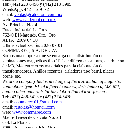
Tel: (442) 223-6456 y (442) 213-3985
WhatsApp: 442 112 9172
email:
ventas@calderoni.com.mx
web:
www.calderoni.com.mx
Av. Principal No. 4
Fracc. Industrial La Cruz
76240 El Marqués, Qro., Qro
ALTA: 2009-04-30
Ultima actualización: 2026-07-01
COMMAREC, S.A. DE C.V.
Somos una empresa que se encarga de la distribución de
laminaciones magnéticas tipo ´EI´ de diferentes calibres, distrbución
de M3, M4, entre otros materiales para la elaboración de
transformadores. Anillos rozantes, aisladores tipo barril, placas
borne, etc.
We are a company that is in charge of the distribution of magnetic
laminations type ´EI´ of different calibers, distribution of M3, M4,
among other materials for the elaboration of transformers.
Tel: (427) 488-5413 y (427) 274-5478
email:
commarec.01@gmail.com
email:
rartolag@hotmail.com
web:
www.commarec.com
Madre Teresa de Calcuta No. 28
Col. La Floresta
76804 San Juan del Río, Qro