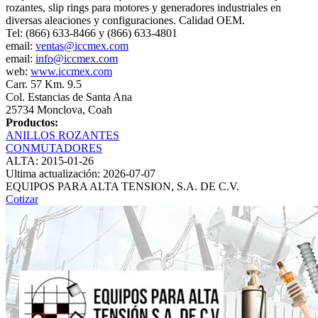
rozantes, slip rings para motores y generadores industriales en
diversas aleaciones y configuraciones. Calidad OEM.
Tel: (866) 633-8466 y (866) 633-4801
email:
ventas@iccmex.com
email:
info@iccmex.com
web:
www.iccmex.com
Carr. 57 Km. 9.5
Col. Estancias de Santa Ana
25734 Monclova, Coah
Productos:
ANILLOS ROZANTES
CONMUTADORES
ALTA: 2015-01-26
Ultima actualización: 2026-07-07
EQUIPOS PARA ALTA TENSION, S.A. DE C.V.
Cotizar