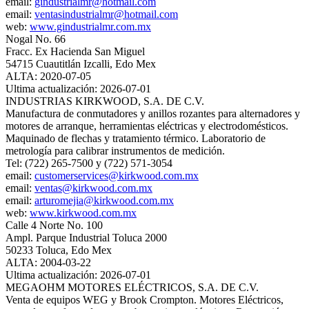
email:
gindustrialmr@hotmail.com
email:
ventasindustrialmr@hotmail.com
web:
www.gindustrialmr.com.mx
Nogal No. 66
Fracc. Ex Hacienda San Miguel
54715 Cuautitlán Izcalli, Edo Mex
ALTA: 2020-07-05
Ultima actualización: 2026-07-01
INDUSTRIAS KIRKWOOD, S.A. DE C.V.
Manufactura de conmutadores y anillos rozantes para alternadores y
motores de arranque, herramientas eléctricas y electrodomésticos.
Maquinado de flechas y tratamiento térmico. Laboratorio de
metrología para calibrar instrumentos de medición.
Tel: (722) 265-7500 y (722) 571-3054
email:
customerservices@kirkwood.com.mx
email:
ventas@kirkwood.com.mx
email:
arturomejia@kirkwood.com.mx
web:
www.kirkwood.com.mx
Calle 4 Norte No. 100
Ampl. Parque Industrial Toluca 2000
50233 Toluca, Edo Mex
ALTA: 2004-03-22
Ultima actualización: 2026-07-01
MEGAOHM MOTORES ELÉCTRICOS, S.A. DE C.V.
Venta de equipos WEG y Brook Crompton. Motores Eléctricos,