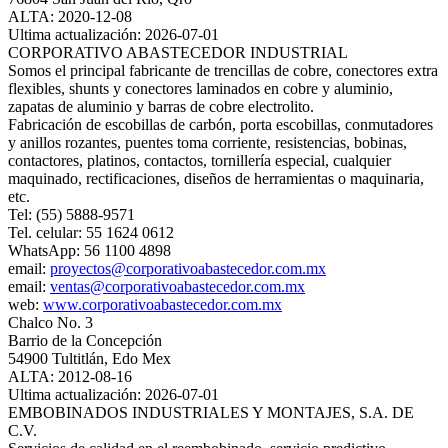
ALTA: 2020-12-08
Ultima actualización: 2026-07-01
CORPORATIVO ABASTECEDOR INDUSTRIAL
Somos el principal fabricante de trencillas de cobre, conectores extra
flexibles, shunts y conectores laminados en cobre y aluminio,
zapatas de aluminio y barras de cobre electrolito.
Fabricación de escobillas de carbón, porta escobillas, conmutadores
y anillos rozantes, puentes toma corriente, resistencias, bobinas,
contactores, platinos, contactos, tornillería especial, cualquier
maquinado, rectificaciones, diseños de herramientas o maquinaria,
etc.
Tel: (55) 5888-9571
Tel. celular: 55 1624 0612
WhatsApp: 56 1100 4898
email:
proyectos@corporativoabastecedor.com.mx
email:
ventas@corporativoabastecedor.com.mx
web:
www.corporativoabastecedor.com.mx
Chalco No. 3
Barrio de la Concepción
54900 Tultitlán, Edo Mex
ALTA: 2012-08-16
Ultima actualización: 2026-07-01
EMBOBINADOS INDUSTRIALES Y MONTAJES, S.A. DE
C.V.