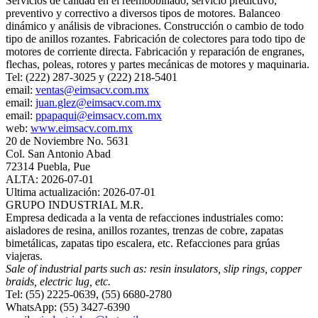
Servicios de calidad en el reembobinado, servicio predictivo,
preventivo y correctivo a diversos tipos de motores. Balanceo
dinámico y análisis de vibraciones. Construcción o cambio de todo
tipo de anillos rozantes. Fabricación de colectores para todo tipo de
motores de corriente directa. Fabricación y reparación de engranes,
flechas, poleas, rotores y partes mecánicas de motores y maquinaria.
Tel: (222) 287-3025 y (222) 218-5401
email:
ventas@eimsacv.com.mx
email:
juan.glez@eimsacv.com.mx
email:
ppapaqui@eimsacv.com.mx
web:
www.eimsacv.com.mx
20 de Noviembre No. 5631
Col. San Antonio Abad
72314 Puebla, Pue
ALTA: 2026-07-01
Ultima actualización: 2026-07-01
GRUPO INDUSTRIAL M.R.
Empresa dedicada a la venta de refacciones industriales como:
aisladores de resina, anillos rozantes, trenzas de cobre, zapatas
bimetálicas, zapatas tipo escalera, etc. Refacciones para grúas
viajeras.
Sale of industrial parts such as: resin insulators, slip rings, copper
braids, electric lug, etc.
Tel: (55) 2225-0639, (55) 6680-2780
WhatsApp: (55) 3427-6390