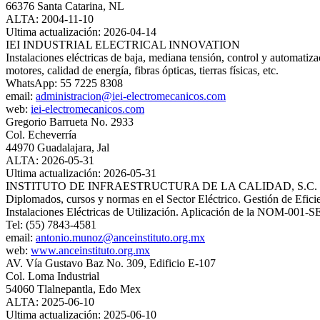
66376 Santa Catarina, NL
ALTA: 2004-11-10
Ultima actualización: 2026-04-14
IEI INDUSTRIAL ELECTRICAL INNOVATION
Instalaciones eléctricas de baja, mediana tensión, control y automatiz
motores, calidad de energía, fibras ópticas, tierras físicas, etc.
WhatsApp: 55 7225 8308
email:
administracion@iei-electromecanicos.com
web:
iei-electromecanicos.com
Gregorio Barrueta No. 2933
Col. Echeverría
44970 Guadalajara, Jal
ALTA: 2026-05-31
Ultima actualización: 2026-05-31
INSTITUTO DE INFRAESTRUCTURA DE LA CALIDAD, S.C. 
Diplomados, cursos y normas en el Sector Eléctrico. Gestión de Efic
Instalaciones Eléctricas de Utilización. Aplicación de la NOM-001-
Tel: (55) 7843-4581
email:
antonio.munoz@anceinstituto.org.mx
web:
www.anceinstituto.org.mx
AV. Vía Gustavo Baz No. 309, Edificio E-107
Col. Loma Industrial
54060 Tlalnepantla, Edo Mex
ALTA: 2025-06-10
Ultima actualización: 2025-06-10