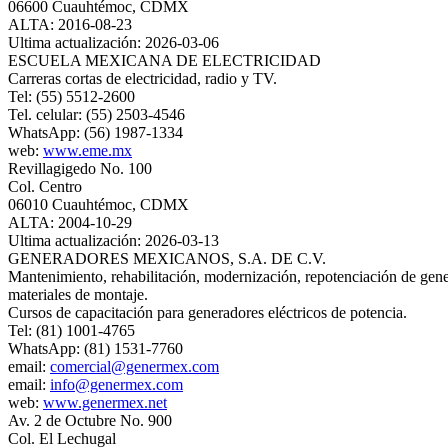
06600 Cuauhtémoc, CDMX
ALTA: 2016-08-23
Ultima actualización: 2026-03-06
ESCUELA MEXICANA DE ELECTRICIDAD
Carreras cortas de electricidad, radio y TV.
Tel: (55) 5512-2600
Tel. celular: (55) 2503-4546
WhatsApp: (56) 1987-1334
web:
www.eme.mx
Revillagigedo No. 100
Col. Centro
06010 Cuauhtémoc, CDMX
ALTA: 2004-10-29
Ultima actualización: 2026-03-13
GENERADORES MEXICANOS, S.A. DE C.V.
Mantenimiento, rehabilitación, modernización, repotenciación de genera
materiales de montaje.
Cursos de capacitación para generadores eléctricos de potencia.
Tel: (81) 1001-4765
WhatsApp: (81) 1531-7760
email:
comercial@genermex.com
email:
info@genermex.com
web:
www.genermex.net
Av. 2 de Octubre No. 900
Col. El Lechugal