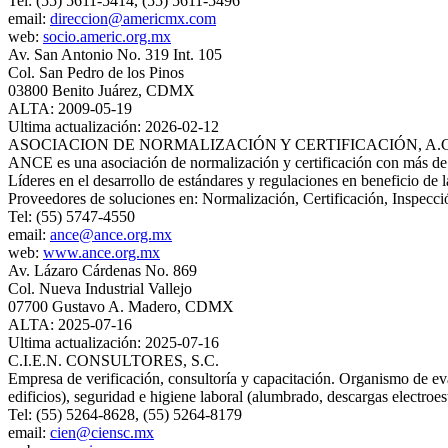
Tel: (55) 5611-5414, (55) 5611-5496
email:
direccion@americmx.com
web:
socio.americ.org.mx
Av. San Antonio No. 319 Int. 105
Col. San Pedro de los Pinos
03800 Benito Juárez, CDMX
ALTA: 2009-05-19
Ultima actualización: 2026-02-12
ASOCIACION DE NORMALIZACIÓN Y CERTIFICACIÓN, A.C
ANCE es una asociación de normalización y certificación con más de 
Líderes en el desarrollo de estándares y regulaciones en beneficio de 
Proveedores de soluciones en: Normalización, Certificación, Inspecció
Tel: (55) 5747-4550
email:
ance@ance.org.mx
web:
www.ance.org.mx
Av. Lázaro Cárdenas No. 869
Col. Nueva Industrial Vallejo
07700 Gustavo A. Madero, CDMX
ALTA: 2025-07-16
Ultima actualización: 2025-07-16
C.I.E.N. CONSULTORES, S.C.
Empresa de verificación, consultoría y capacitación. Organismo de eva
edificios), seguridad e higiene laboral (alumbrado, descargas electroest
Tel: (55) 5264-8628, (55) 5264-8179
email:
cien@ciensc.mx