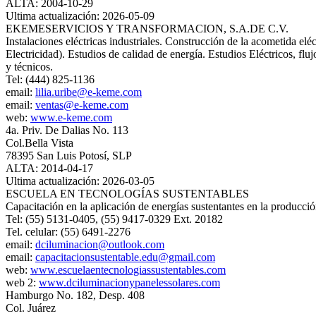
ALTA: 2004-10-29
Ultima actualización: 2026-05-09
EKEMESERVICIOS Y TRANSFORMACION, S.A.DE C.V.
Instalaciones eléctricas industriales. Construcción de la acometida e
Electricidad). Estudios de calidad de energía. Estudios Eléctricos, flujo
y técnicos.
Tel: (444) 825-1136
email:
lilia.uribe@e-keme.com
email:
ventas@e-keme.com
web:
www.e-keme.com
4a. Priv. De Dalias No. 113
Col.Bella Vista
78395 San Luis Potosí, SLP
ALTA: 2014-04-17
Ultima actualización: 2026-03-05
ESCUELA EN TECNOLOGÍAS SUSTENTABLES
Capacitación en la aplicación de energías sustentantes en la producció
Tel: (55) 5131-0405, (55) 9417-0329 Ext. 20182
Tel. celular: (55) 6491-2276
email:
dciluminacion@outlook.com
email:
capacitacionsustentable.edu@gmail.com
web:
www.escuelaentecnologiassustentables.com
web 2:
www.dciluminacionypanelessolares.com
Hamburgo No. 182, Desp. 408
Col. Juárez