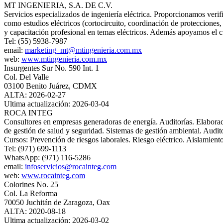
MT INGENIERIA, S.A. DE C.V.
Servicios especializados de ingeniería eléctrica. Proporcionamos ve
como estudios eléctricos (cortocircuito, coordinación de protecciones, 
y capacitación profesional en temas eléctricos. Además apoyamos el 
Tel: (55) 5938-7987
email:
marketing_mt@mtingenieria.com.mx
web:
www.mtingenieria.com.mx
Insurgentes Sur No. 590 Int. 1
Col. Del Valle
03100 Benito Juárez, CDMX
ALTA: 2026-02-27
Ultima actualización: 2026-03-04
ROCA INTEG
Consultores en empresas generadoras de energía. Auditorías. Elaboraci
de gestión de salud y seguridad. Sistemas de gestión ambiental. Audit
Cursos: Prevención de riesgos laborales. Riesgo eléctrico. Aislamien
Tel: (971) 699-1113
WhatsApp: (971) 116-5286
email:
infoservicios@rocainteg.com
web:
www.rocainteg.com
Colorines No. 25
Col. La Reforma
70050 Juchitán de Zaragoza, Oax
ALTA: 2020-08-18
Ultima actualización: 2026-03-02