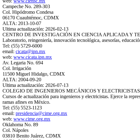
web:
www.ciensc.mx
Campeche No. 289-303
Col. Hipódromo Condesa
06170 Cuauhtémoc, CDMX
ALTA: 2013-10-07
Ultima actualización: 2026-02-13
CENTRO DE INVESTIGACIÓN EN CIENCIA APLICADA Y 
Laboratorio, reingeniería, innovación tecnológica, asesorías, educació
Tel: (55) 5729-6000
email:
cicata@ipn.mx
web:
www.cicata.ipn.mx
Av. Legaria No. 694
Col. Irrigación
11500 Miguel Hidalgo, CDMX
ALTA: 2004-09-20
Ultima actualización: 2026-07-13
COLEGIO DE INGENIEROS MECÁNICOS Y ELECTRICISTAS, 
Cursos de actualización para ingenieros y electricistas. Ejerce la rep
ramas afines en México.
Tel: (55) 5523-1123
email:
presidencia@cime.org.mx
web:
www.cime.org.mx
Oklahoma No. 89
Col. Nápoles
03810 Benito Juárez, CDMX