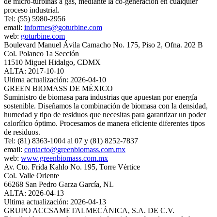
de micro-turbinas a gas, mediante la co-generación en cualquier
proceso industrial.
Tel: (55) 5980-2956
email:
informes@goturbine.com
web:
goturbine.com
Boulevard Manuel Ávila Camacho No. 175, Piso 2, Ofna. 202 B
Col. Polanco 1a Sección
11510 Miguel Hidalgo, CDMX
ALTA: 2017-10-10
Ultima actualización: 2026-04-10
GREEN BIOMASS DE MÉXICO
Suministro de biomasa para industrias que apuestan por energía
sostenible. Diseñamos la combinación de biomasa con la densidad,
humedad y tipo de residuos que necesitas para garantizar un poder
calorífico óptimo. Procesamos de manera eficiente diferentes tipos
de residuos.
Tel: (81) 8363-1004 al 07 y (81) 8252-7837
email:
contacto@greenbiomass.com.mx
web:
www.greenbiomass.com.mx
Av. Cto. Frida Kahlo No. 195, Torre Vértice
Col. Valle Oriente
66268 San Pedro Garza García, NL
ALTA: 2026-04-13
Ultima actualización: 2026-04-13
GRUPO ACCSAMETALMECÁNICA, S.A. DE C.V.