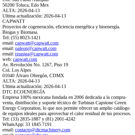
50200 Toluca, Edo Mex
ALTA: 2026-04-13
Ultima actualización: 2026-04-13
CAPWATT
Proyectos de cogeneración, eficiencia energética y bioenergía.
Biogas y Biomasa.
Tel: (55) 8023-1421
email:
capwatt@capwatt.com
email:
oaleon@capwatt.com
email:
rzuniga@capwatt.com
web:
capwatt.com
Av. Revolución No. 1267, Piso 19
Col. Los Alpes
01040 Álvaro Obregón, CDMX
ALTA: 2026-04-13
Ultima actualización: 2026-04-13
DTC ECOENERGÍA
Empresa 100% mexicana fundada en 2006 dedicada a la compra-
venta, distribución y soporte técnico de Turbinas Capstone Green
Energy Corporation, lo que nos permite ofrecer un amplio catálogo
de equipos ideales para aprovechar el calor residual de tus procesos.
Tel: (33) 2835-1887 y (81) 2001-4242
WhatsApp: 33 1845 7191
email:
contacto@dtcmachinery.com