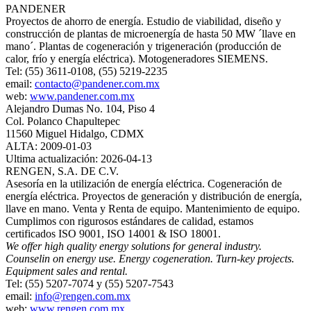
PANDENER
Proyectos de ahorro de energía. Estudio de viabilidad, diseño y
construcción de plantas de microenergía de hasta 50 MW ´llave en
mano´. Plantas de cogeneración y trigeneración (producción de
calor, frío y energía eléctrica). Motogeneradores SIEMENS.
Tel: (55) 3611-0108, (55) 5219-2235
email:
contacto@pandener.com.mx
web:
www.pandener.com.mx
Alejandro Dumas No. 104, Piso 4
Col. Polanco Chapultepec
11560 Miguel Hidalgo, CDMX
ALTA: 2009-01-03
Ultima actualización: 2026-04-13
RENGEN, S.A. DE C.V.
Asesoría en la utilización de energía eléctrica. Cogeneración de
energía eléctrica. Proyectos de generación y distribución de energía,
llave en mano. Venta y Renta de equipo. Mantenimiento de equipo.
Cumplimos con rigurosos estándares de calidad, estamos
certificados ISO 9001, ISO 14001 & ISO 18001.
We offer high quality energy solutions for general industry.
Counselin on energy use. Energy cogeneration. Turn-key projects.
Equipment sales and rental.
Tel: (55) 5207-7074 y (55) 5207-7543
email:
info@rengen.com.mx
web:
www.rengen.com.mx