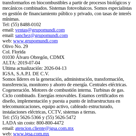
transformarlos en biocombustibles a partir de procesos biológicos y
mecánicos combinados. Sistemas fotovoltaicos. Somos especialistas
en gestión de financiamiento público y privado, con tasas de interés
mínimas.
Tel: (55) 8488-0102
email:
ventas@grupomundi.com
email:
sanchez@grupomundi.com
web:
www.grupomundi.com
Olivo No. 29
Col. Florida
01030 Álvaro Obregón, CDMX
ALTA: 2019-07-04
Ultima actualización: 2026-04-13
IGSA, S.A.P.I. DE C.V.
Somos líderes en la generación, administración, transformación,
transferencia, monitoreo y ahorro de energía. Centrales eléctricas.
Cogeneración. Motores de combustión interna. Turbinas de gas.
Ciclo combinado. Energías renovables. Estamos certificados en
diseño, implementación y puesta a punto de infraestructura en
telecomunicaciones, equipo activo, cableado estructurado,
instalaciones eléctricas, CCTV, sistemas a tierras.
Tel: (55) 5626-5366 y (55) 5626-5472
LADA sin costo: 800-800-4472
email:
atencion.cliente@igsa.com.mx
web:
www.igsa.com.mx