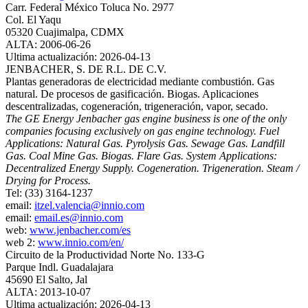
Carr. Federal México Toluca No. 2977
Col. El Yaqu
05320 Cuajimalpa, CDMX
ALTA: 2006-06-26
Ultima actualización: 2026-04-13
JENBACHER, S. DE R.L. DE C.V.
Plantas generadoras de electricidad mediante combustión. Gas
natural. De procesos de gasificación. Biogas. Aplicaciones
descentralizadas, cogeneración, trigeneración, vapor, secado.
The GE Energy Jenbacher gas engine business is one of the only
companies focusing exclusively on gas engine technology. Fuel
Applications: Natural Gas. Pyrolysis Gas. Sewage Gas. Landfill
Gas. Coal Mine Gas. Biogas. Flare Gas. System Applications:
Decentralized Energy Supply. Cogeneration. Trigeneration. Steam /
Drying for Process.
Tel: (33) 3164-1237
email:
itzel.valencia@innio.com
email:
email.es@innio.com
web:
www.jenbacher.com/es
web 2:
www.innio.com/en/
Circuito de la Productividad Norte No. 133-G
Parque Indl. Guadalajara
45690 El Salto, Jal
ALTA: 2013-10-07
Ultima actualización: 2026-04-13