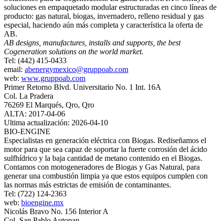
soluciones en empaquetado modular estructuradas en cinco líneas de
producto: gas natural, biogas, invernadero, relleno residual y gas
especial, haciendo aún más completa y característica la oferta de
AB.
AB designs, manufactures, installs and supports, the best
Cogeneration solutions on the world market.
Tel: (442) 415-0433
email:
abenergymexico@gruppoab.com
web:
www.gruppoab.com
Primer Retorno Blvd. Universitario No. 1 Int. 16A
Col. La Pradera
76269 El Marqués, Qro, Qro
ALTA: 2017-04-06
Ultima actualización: 2026-04-10
BIO-ENGINE
Especialistas en generación eléctrica con Biogas. Rediseñamos el
motor para que sea capaz de soportar la fuerte corrosión del ácido
sulfhídrico y la baja cantidad de metano contenido en el Biogas.
Contamos con motogeneradores de Biogas y Gas Natural, para
generar una combustión limpia ya que estos equipos cumplen con
las normas más estrictas de emisión de contaminantes.
Tel: (722) 124-2363
web:
bioengine.mx
Nicolás Bravo No. 156 Interior A
Col. San Pablo Autopan