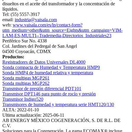
disueltos en el aceite del transformador y la concentración de
líquidos.
Tel: (55) 5557-3917
email:
industria@vaisala.com
web:
www.vaisala.com/es/lp/contact-form?
utm_medium=other&utm_source=Eights&utm_campaign=VIM-
LAM-ES-MULTI--Trademedia-Directorios_Industriales23
Periférico Sur No. 4338
Col. Jardines del Pedregal de San Angel
04500 Coyoacán, CDMX
Productos:
Registradores de Datos Universales DL4000
Sonda compacta de Humedad y Temperatura HMP9
Sonda HMP4 de humedad relativa y temperatura
Sonda multigas MGP261
Sonda multigas MGP262
Transmisor de presión diferencial PDT101
Transmisor DPT146 para punto de rocío y presión
Transmisor Indigo520
Transmisores de humedad y temperatura serie HMT120/130
ALTA: 2022-01-10
Ultima actualización: 2025-06-11
AB ENERGY MÉXICO COGENERACIÓN, S. DE R.L. DE
C.V.
Soluciones para la Cogeneración. La gama ECOMAX® incluye