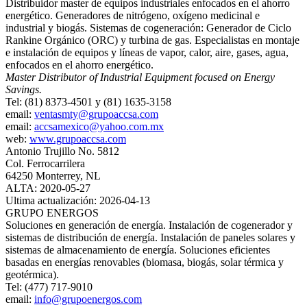
Distribuidor master de equipos industriales enfocados en el ahorro
energético. Generadores de nitrógeno, oxígeno medicinal e
industrial y biogás. Sistemas de cogeneración: Generador de Ciclo
Rankine Orgánico (ORC) y turbina de gas. Especialistas en montaje
e instalación de equipos y líneas de vapor, calor, aire, gases, agua,
enfocados en el ahorro energético.
Master Distributor of Industrial Equipment focused on Energy
Savings.
Tel: (81) 8373-4501 y (81) 1635-3158
email:
ventasmty@grupoaccsa.com
email:
accsamexico@yahoo.com.mx
web:
www.grupoaccsa.com
Antonio Trujillo No. 5812
Col. Ferrocarrilera
64250 Monterrey, NL
ALTA: 2020-05-27
Ultima actualización: 2026-04-13
GRUPO ENERGOS
Soluciones en generación de energía. Instalación de cogenerador y
sistemas de distribución de energía. Instalación de paneles solares y
sistemas de almacenamiento de energía. Soluciones eficientes
basadas en energías renovables (biomasa, biogás, solar térmica y
geotérmica).
Tel: (477) 717-9010
email:
info@grupoenergos.com