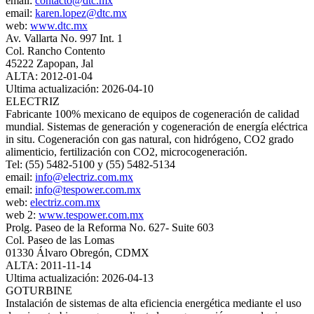
email:
contacto@dtc.mx
email:
karen.lopez@dtc.mx
web:
www.dtc.mx
Av. Vallarta No. 997 Int. 1
Col. Rancho Contento
45222 Zapopan, Jal
ALTA: 2012-01-04
Ultima actualización: 2026-04-10
ELECTRIZ
Fabricante 100% mexicano de equipos de cogeneración de calidad
mundial. Sistemas de generación y cogeneración de energía eléctrica
in situ. Cogeneración con gas natural, con hidrógeno, CO2 grado
alimenticio, fertilización con CO2, microcogeneración.
Tel: (55) 5482-5100 y (55) 5482-5134
email:
info@electriz.com.mx
email:
info@tespower.com.mx
web:
electriz.com.mx
web 2:
www.tespower.com.mx
Prolg. Paseo de la Reforma No. 627- Suite 603
Col. Paseo de las Lomas
01330 Álvaro Obregón, CDMX
ALTA: 2011-11-14
Ultima actualización: 2026-04-13
GOTURBINE
Instalación de sistemas de alta eficiencia energética mediante el uso