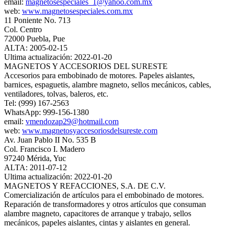
email:
magnetosespeciales_1@yahoo.com.mx
web:
www.magnetosespeciales.com.mx
11 Poniente No. 713
Col. Centro
72000 Puebla, Pue
ALTA: 2005-02-15
Ultima actualización: 2022-01-20
MAGNETOS Y ACCESORIOS DEL SURESTE
Accesorios para embobinado de motores. Papeles aislantes,
barnices, espaguetis, alambre magneto, sellos mecánicos, cables,
ventiladores, tolvas, baleros, etc.
Tel: (999) 167-2563
WhatsApp: 999-156-1380
email:
vmendozap29@hotmail.com
web:
www.magnetosyaccesoriosdelsureste.com
Av. Juan Pablo II No. 535 B
Col. Francisco I. Madero
97240 Mérida, Yuc
ALTA: 2011-07-12
Ultima actualización: 2022-01-20
MAGNETOS Y REFACCIONES, S.A. DE C.V.
Comercialización de artículos para el embobinado de motores.
Reparación de transformadores y otros artículos que consuman
alambre magneto, capacitores de arranque y trabajo, sellos
mecánicos, papeles aislantes, cintas y aislantes en general.