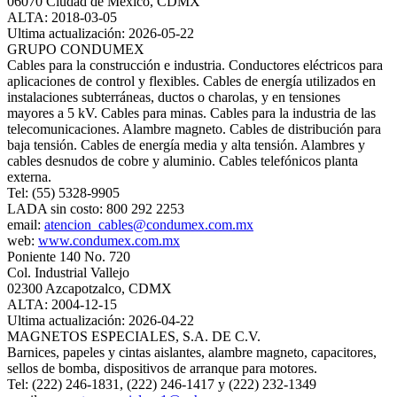
06070 Ciudad de México, CDMX
ALTA: 2018-03-05
Ultima actualización: 2026-05-22
GRUPO CONDUMEX
Cables para la construcción e industria. Conductores eléctricos para
aplicaciones de control y flexibles. Cables de energía utilizados en
instalaciones subterráneas, ductos o charolas, y en tensiones
mayores a 5 kV. Cables para minas. Cables para la industria de las
telecomunicaciones. Alambre magneto. Cables de distribución para
baja tensión. Cables de energía media y alta tensión. Alambres y
cables desnudos de cobre y aluminio. Cables telefónicos planta
externa.
Tel: (55) 5328-9905
LADA sin costo: 800 292 2253
email:
atencion_cables@condumex.com.mx
web:
www.condumex.com.mx
Poniente 140 No. 720
Col. Industrial Vallejo
02300 Azcapotzalco, CDMX
ALTA: 2004-12-15
Ultima actualización: 2026-04-22
MAGNETOS ESPECIALES, S.A. DE C.V.
Barnices, papeles y cintas aislantes, alambre magneto, capacitores,
sellos de bomba, dispositivos de arranque para motores.
Tel: (222) 246-1831, (222) 246-1417 y (222) 232-1349