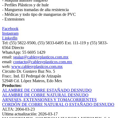
- Maquila alambre magneto
- Perfiles Plásticos y de hule
- Mangueras tramadas de alta resistencia
- Médicas y todo tipo de mangueras de PVC
- Extensiones
Facebook
Instagram
LinkedIn
Tel: (55) 5822-9500, (55) 5833-6495 Ext. 111-119 y (55) 5833-
6564 Directo
WhatsApp: 55 6695 1429
email:
sgalaz@cablesyplasticos.com.mx
email:
contacto@cablesyplasticos.com.mx
web:
www.cablesyplasticos.com.mx
Circuito Dr. Gustavo Baz No. 5
Fracc. Ind. El Pedregal de Atizapán
52948 Cd. López Mateos, Edo Mex
Productos:
ALAMBRE DE COBRE ESTAÑADO DESNUDO
ALAMBRE DE COBRE NATURAL DESNUDO
ARNESES, EXTENSIONES Y TOMACORRIENTES
CORDÓN DE COBRE NATURAL O ESTAÑADO DESNUDO
ALTA: 2004-03-23
Ultima actualización: 2026-03-17