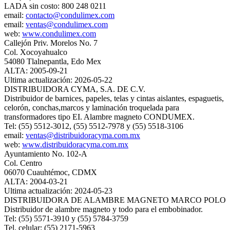
LADA sin costo: 800 248 0211
email:
contacto@condulimex.com
email:
ventas@condulimex.com
web:
www.condulimex.com
Callejón Priv. Morelos No. 7
Col. Xocoyahualco
54080 Tlalnepantla, Edo Mex
ALTA: 2005-09-21
Ultima actualización: 2026-05-22
DISTRIBUIDORA CYMA, S.A. DE C.V.
Distribuidor de barnices, papeles, telas y cintas aislantes, espaguetis,
celorón, conchas,marcos y laminación troquelada para
transformadores tipo EI. Alambre magneto CONDUMEX.
Tel: (55) 5512-3012, (55) 5512-7978 y (55) 5518-3106
email:
ventas@distribuidoracyma.com.mx
web:
www.distribuidoracyma.com.mx
Ayuntamiento No. 102-A
Col. Centro
06070 Cuauhtémoc, CDMX
ALTA: 2004-03-21
Ultima actualización: 2024-05-23
DISTRIBUIDORA DE ALAMBRE MAGNETO MARCO POLO
Distribuidor de alambre magneto y todo para el embobinador.
Tel: (55) 5571-3910 y (55) 5784-3759
Tel. celular: (55) 2171-5963