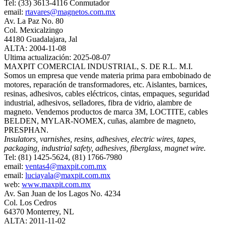
Tel: (33) 3613-4116 Conmutador
email:
rtavares@magnetos.com.mx
Av. La Paz No. 80
Col. Mexicalzingo
44180 Guadalajara, Jal
ALTA: 2004-11-08
Ultima actualización: 2025-08-07
MAXPIT COMERCIAL INDUSTRIAL, S. DE R.L. M.I.
Somos un empresa que vende materia prima para embobinado de
motores, reparación de transformadores, etc. Aislantes, barnices,
resinas, adhesivos, cables eléctricos, cintas, empaques, seguridad
industrial, adhesivos, selladores, fibra de vidrio, alambre de
magneto. Vendemos productos de marca 3M, LOCTITE, cables
BELDEN, MYLAR-NOMEX, cuñas, alambre de magneto,
PRESPHAN.
Insulators, varnishes, resins, adhesives, electric wires, tapes,
packaging, industrial safety, adhesives, fiberglass, magnet wire.
Tel: (81) 1425-5624, (81) 1766-7980
email:
ventas4@maxpit.com.mx
email:
luciayala@maxpit.com.mx
web:
www.maxpit.com.mx
Av. San Juan de los Lagos No. 4234
Col. Los Cedros
64370 Monterrey, NL
ALTA: 2011-11-02