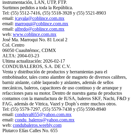
instrumentación, LAN, UTP, FTP.
Surtimos pedidos a toda la República.
Tel: (55) 5512-7416, (55) 5518-3928 y (55) 5521-8903
email:
jcayala@coblince.com.mx
email:
marroqui@coblince.com.mx
email:
alfredo@coblince.com.mx
web:
www.coblince.com.mx
José Ma. Marroqui No. 81 Local 2
Col. Centro
06050 Cuauhtémoc, CDMX
ALTA: 2004-03-23
Ultima actualización: 2026-02-17
CONDUBALEROS, S.A. DE C.V.
Venta y distribución de productos y herramientas para el
embobinador, tales como alambre de magneto de diversos calibres,
barniz aislante, cable laqueado y aislantes, además de sellos
mecánicos, baleros, capacitores de uso continuo y de arranque y
refacciones para su motor. Dentro de nuestra gama de productos
contamos con la manufactura de IUSA, baleros SKF, Nachi, F&D y
FAG, además de Vitrica, Vazel y Doph´s entre muchos otros.
Tel: (55) 5579-7297, (55) 5579-7438 y (55) 5590-8940
email:
conduval655@yahoo.com.mx
email:
condu_baleros@yahoo.com.mx
web:
condubaleros.weebly.com
Plutarco Elías Calles No. 655