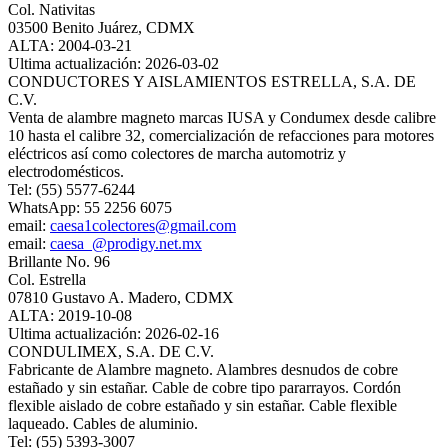
Col. Nativitas
03500 Benito Juárez, CDMX
ALTA: 2004-03-21
Ultima actualización: 2026-03-02
CONDUCTORES Y AISLAMIENTOS ESTRELLA, S.A. DE
C.V.
Venta de alambre magneto marcas IUSA y Condumex desde calibre
10 hasta el calibre 32, comercialización de refacciones para motores
eléctricos así como colectores de marcha automotriz y
electrodomésticos.
Tel: (55) 5577-6244
WhatsApp: 55 2256 6075
email:
caesa1colectores@gmail.com
email:
caesa_@prodigy.net.mx
Brillante No. 96
Col. Estrella
07810 Gustavo A. Madero, CDMX
ALTA: 2019-10-08
Ultima actualización: 2026-02-16
CONDULIMEX, S.A. DE C.V.
Fabricante de Alambre magneto. Alambres desnudos de cobre
estañado y sin estañar. Cable de cobre tipo pararrayos. Cordón
flexible aislado de cobre estañado y sin estañar. Cable flexible
laqueado. Cables de aluminio.
Tel: (55) 5393-3007