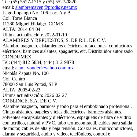
Tel: (55) 5527-1715 y (55) 5527-0820
email:
alambremayen@prodigy.net.mx
Lago Ilopango No. 106 Loc. A y B
Col. Torre Blanca
11280 Miguel Hidalgo, CDMX
ALTA: 2014-04-04
Ultima actualización: 2022-01-19
ALAMBRES Y REPUESTOS, S. DE R.L. DE C.V.
Alambre magneto, aislamientos eléctricos, refacciones, conductores
eléctricos, barnices aislantes, spaguettis, etc. Distribuidor autorizado
CONDUMEX.
Tel: (444) 812-5834, (444) 812-9878
email:
alam_vonder@yahoo.com.mx
Nicolás Zapata No. 100
Col. Centro
78000 San Luis Potosí, SLP
ALTA: 2005-02-23
Ultima actualización: 2026-02-27
COBLINCE, S.A. DE C.V.
Alambre magneto, barnices y todo para el embobinado profesional.
Cintas aislantes, papeles y telas dieléctricos, barnices aislantes,
solventes encapsulantes y dieléctricos, espaguetis de fibra de vidrio
con acrílico, natural y PVC, tubo termocontráctil, cables para salida
de motor, cables de alta y baja tensión. Coaxiales, multiconductores,
alarma y seguridad, audio y video, telefónicos, control e