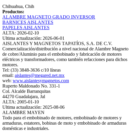
Chihuahua, Chih
Productos:
ALAMBRE MAGNETO GRADO INVERSOR
BARNICES AISLANTES
PAPELES AISLANTES
ALTA: 2026-02-10
Ultima actualización: 2026-06-01
AISLANTES Y MAGNETOS TAPATÍOS, S.A. DE C.V.
Comercialización/distribución a nivel nacional de Alambre Magneto
de cobre/Aluminio para el embobinado y fabricación de motores
eléctricos y transformadores, como también refacciones para dichos
motores.
Tel: (33) 3848-3636 c/10 líneas
email:
aislantes@megared.net.mx
web:
www.aislantesymagnetos.com
Ruperto Maldonado No. 331-1
Col. Alcalde Barranquitas
44270 Guadalajara, Jal
ALTA: 2005-01-10
Ultima actualización: 2025-08-06
ALAMBRE MAYEN
Todo para el embobinado de motores, embobinado de motores y
armaduras, estatores, bobinas de moto y embobinado de armaduras
domésticas e industriales.