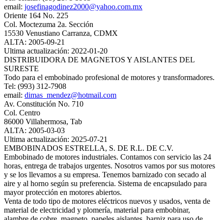
email:
josefinagodinez2000@yahoo.com.mx
Oriente 164 No. 225
Col. Moctezuma 2a. Sección
15530 Venustiano Carranza, CDMX
ALTA: 2005-09-21
Ultima actualización: 2022-01-20
DISTRIBUIDORA DE MAGNETOS Y AISLANTES DEL
SURESTE
Todo para el embobinado profesional de motores y transformadores.
Tel: (993) 312-7908
email:
dimas_mendez@hotmail.com
Av. Constitución No. 710
Col. Centro
86000 Villahermosa, Tab
ALTA: 2005-03-03
Ultima actualización: 2025-07-21
EMBOBINADOS ESTRELLA, S. DE R.L. DE C.V.
Embobinado de motores industriales. Contamos con servicio las 24
horas, entrega de trabajos urgentes. Nosotros vamos por sus motores
y se los llevamos a su empresa. Tenemos barnizado con secado al
aire y al horno según su preferencia. Sistema de encapsulado para
mayor protección en motores abiertos.
Venta de todo tipo de motores eléctricos nuevos y usados, venta de
material de electricidad y plomería, material para embobinar,
alambre de cobre, magneto, papeles aislantes, barniz para uso de