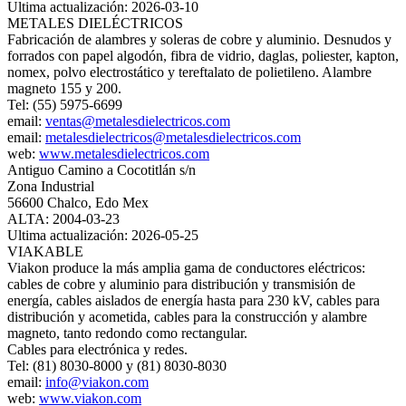
Ultima actualización: 2026-03-10
METALES DIELÉCTRICOS
Fabricación de alambres y soleras de cobre y aluminio. Desnudos y
forrados con papel algodón, fibra de vidrio, daglas, poliester, kapton,
nomex, polvo electrostático y tereftalato de polietileno. Alambre
magneto 155 y 200.
Tel: (55) 5975-6699
email:
ventas@metalesdielectricos.com
email:
metalesdielectricos@metalesdielectricos.com
web:
www.metalesdielectricos.com
Antiguo Camino a Cocotitlán s/n
Zona Industrial
56600 Chalco, Edo Mex
ALTA: 2004-03-23
Ultima actualización: 2026-05-25
VIAKABLE
Viakon produce la más amplia gama de conductores eléctricos:
cables de cobre y aluminio para distribución y transmisión de
energía, cables aislados de energía hasta para 230 kV, cables para
distribución y acometida, cables para la construcción y alambre
magneto, tanto redondo como rectangular.
Cables para electrónica y redes.
Tel: (81) 8030-8000 y (81) 8030-8030
email:
info@viakon.com
web:
www.viakon.com