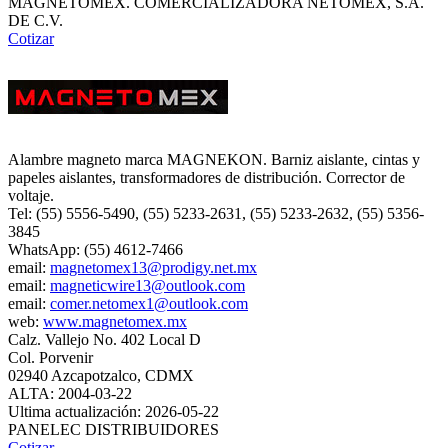
MAGNETOMEX. COMERCIALIZADORA NETOMEX, S.A.
DE C.V.
Cotizar
Alambre magneto marca MAGNEKON. Barniz aislante, cintas y
papeles aislantes, transformadores de distribución. Corrector de
voltaje.
Tel: (55) 5556-5490, (55) 5233-2631, (55) 5233-2632, (55) 5356-
3845
WhatsApp: (55) 4612-7466
email:
magnetomex13@prodigy.net.mx
email:
magneticwire13@outlook.com
email:
comer.netomex1@outlook.com
web:
www.magnetomex.mx
Calz. Vallejo No. 402 Local D
Col. Porvenir
02940 Azcapotzalco, CDMX
ALTA: 2004-03-22
Ultima actualización: 2026-05-22
PANELEC DISTRIBUIDORES
Cotizar