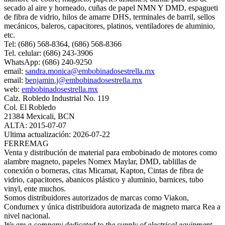
secado al aire y horneado, cuñas de papel NMN Y DMD, espagueti
de fibra de vidrio, hilos de amarre DHS, terminales de barril, sellos
mecánicos, baleros, capacitores, platinos, ventiladores de aluminio,
etc.
Tel: (686) 568-8364, (686) 568-8366
Tel. celular: (686) 243-3906
WhatsApp: (686) 240-9250
email:
sandra.monica@embobinadosestrella.mx
email:
benjamin.j@embobinadosestrella.mx
web:
embobinadosestrella.mx
Calz. Robledo Industrial No. 119
Col. El Robledo
21384 Mexicali, BCN
ALTA: 2015-07-07
Ultima actualización: 2026-07-22
FERREMAG
Venta y distribución de material para embobinado de motores como
alambre magneto, papeles Nomex Maylar, DMD, tablillas de
conexión o borneras, citas Micamat, Kapton, Cintas de fibra de
vidrio, capacitores, abanicos plástico y aluminio, barnices, tubo
vinyl, ente muchos.
Somos distribuidores autorizados de marcas como Viakon,
Condumex y única distribuidora autorizada de magneto marca Rea a
nivel nacional.
We are a company dedicated to the supply of electrical equipment,