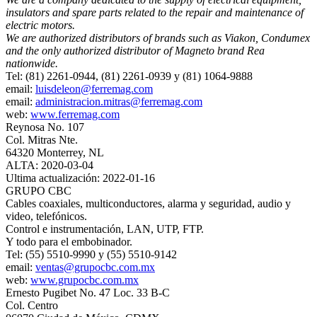
insulators and spare parts related to the repair and maintenance of
electric motors.
We are authorized distributors of brands such as Viakon, Condumex
and the only authorized distributor of Magneto brand Rea
nationwide.
Tel: (81) 2261-0944, (81) 2261-0939 y (81) 1064-9888
email:
luisdeleon@ferremag.com
email:
administracion.mitras@ferremag.com
web:
www.ferremag.com
Reynosa No. 107
Col. Mitras Nte.
64320 Monterrey, NL
ALTA: 2020-03-04
Ultima actualización: 2022-01-16
GRUPO CBC
Cables coaxiales, multiconductores, alarma y seguridad, audio y
video, telefónicos.
Control e instrumentación, LAN, UTP, FTP.
Y todo para el embobinador.
Tel: (55) 5510-9990 y (55) 5510-9142
email:
ventas@grupocbc.com.mx
web:
www.grupocbc.com.mx
Ernesto Pugibet No. 47 Loc. 33 B-C
Col. Centro