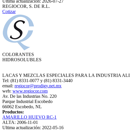
Ultima actualización: 2026-07-27
REGIOCOR, S. DE R.L.
Cotizar
COLORANTES
HIDROSOLUBLES
LACAS Y MEZCLAS ESPECIALES PARA LA INDUSTRIA AL
Tel: (81) 8331-0077 y (81) 8331-3440
email:
regiocor@prodigy.net.mx
web:
www.regiocor.com
Av. De las Industrias No. 220
Parque Industrial Escobedo
66062 Escobedo, NL
Productos:
AMARILLO HUEVO RC‐1
ALTA: 2006-11-01
Ultima actualización: 2022-05-16