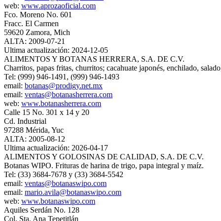
web:
www.aprozaoficial.com
Fco. Moreno No. 601
Fracc. El Carmen
59620 Zamora, Mich
ALTA: 2009-07-21
Ultima actualización: 2024-12-05
ALIMENTOS Y BOTANAS HERRERA, S.A. DE C.V.
Charritos, papas fritas, churritos; cacahuate japonés, enchilado, salado
Tel: (999) 946-1491, (999) 946-1493
email:
botanas@prodigy.net.mx
email:
ventas@botanasherrera.com
web:
www.botanasherrera.com
Calle 15 No. 301 x 14 y 20
Cd. Industrial
97288 Mérida, Yuc
ALTA: 2005-08-12
Ultima actualización: 2026-04-17
ALIMENTOS Y GOLOSINAS DE CALIDAD, S.A. DE C.V.
Botanas WIPO. Frituras de harina de trigo, papa integral y maíz.
Tel: (33) 3684-7678 y (33) 3684-5542
email:
ventas@botanaswipo.com
email:
mario.avila@botanaswipo.com
web:
www.botanaswipo.com
Aquiles Serdán No. 128
Col. Sta. Ana Tepetitlán