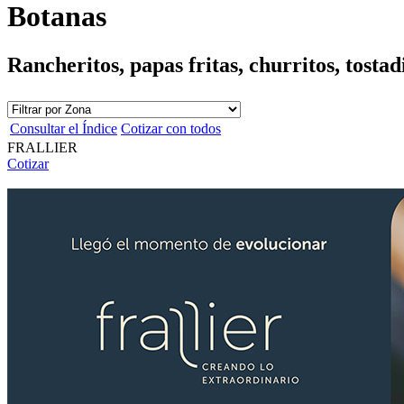
Botanas
Rancheritos, papas fritas, churritos, tostad
Consultar el Índice
Cotizar con todos
FRALLIER
Cotizar