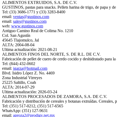
ALIMENTOS EXTRUIDOS, S.A. DE C.V.
GUSTINOS, pastas para snacks. Pellets harina de trigo, de papa y de m
Tel: (33) 3686-1771 y (33) 3283-8400
email:
ventas@gustinos.com
email:
sales@gustinos.com
web:
www.gustinos.com
Antiguo Camino Real de Colima No. 1210
Col. San Agustín
45645 Tlajomulco, Jal
ALTA: 2004-08-04
Ultima actualización: 2021-08-21
ALIMENTOS FINOS DEL NORTE, S. DE R.L. DE C.V.
Fabricación de pellet de cuero de cerdo cocido y deshidratado para la
Tel: (844) 432-0602
email:
jgarza@hotmail.com
Blvd. Isidro López Z. No. 4469
Zona Industrial Virreyes
25225 Saltillo, Coah
ALTA: 2014-07-29
Ultima actualización: 2026-03-24
ALIMENTOS PROCESADOS DE ZAMORA, S.A. DE C.V.
Fabricación y distribución de cereales y botanas extruídas. Cereales, 
Tel: (351) 517-0212, (351) 517-6565
WhatsApp: (351) 127-9631
email:
aproza2@prodigy.net.mx