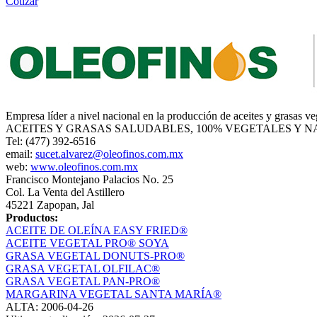
Cotizar
Empresa líder a nivel nacional en la producción de aceites y grasas veg
ACEITES Y GRASAS SALUDABLES, 100% VEGETALES Y 
Tel: (477) 392-6516
email:
sucet.alvarez@oleofinos.com.mx
web:
www.oleofinos.com.mx
Francisco Montejano Palacios No. 25
Col. La Venta del Astillero
45221 Zapopan, Jal
Productos:
ACEITE DE OLEÍNA EASY FRIED®
ACEITE VEGETAL PRO® SOYA
GRASA VEGETAL DONUTS-PRO®
GRASA VEGETAL OLFILAC®
GRASA VEGETAL PAN-PRO®
MARGARINA VEGETAL SANTA MARÍA®
ALTA: 2006-04-26