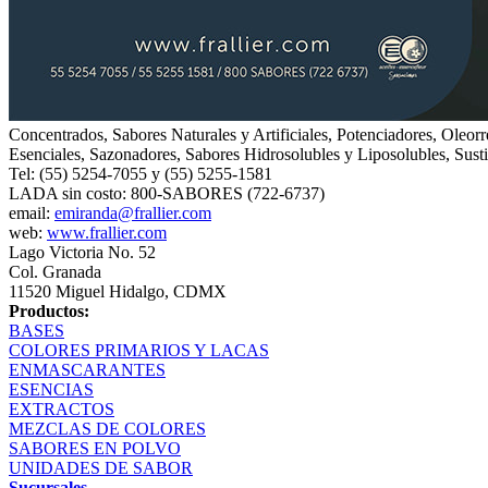
Concentrados, Sabores Naturales y Artificiales, Potenciadores, Oleor
Esenciales, Sazonadores, Sabores Hidrosolubles y Liposolubles, Sustit
Tel: (55) 5254-7055 y (55) 5255-1581
LADA sin costo: 800-SABORES (722-6737)
email:
emiranda@frallier.com
web:
www.frallier.com
Lago Victoria No. 52
Col. Granada
11520 Miguel Hidalgo, CDMX
Productos:
BASES
COLORES PRIMARIOS Y LACAS
ENMASCARANTES
ESENCIAS
EXTRACTOS
MEZCLAS DE COLORES
SABORES EN POLVO
UNIDADES DE SABOR
Sucursales