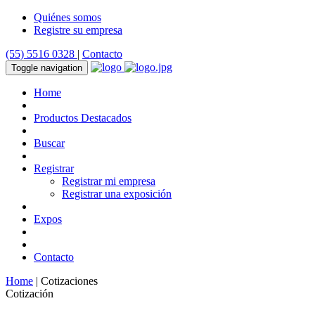
Quiénes somos
Registre su empresa
(55) 5516 0328
|
Contacto
Toggle navigation
Home
Productos Destacados
Buscar
Registrar
Registrar mi empresa
Registrar una exposición
Expos
Contacto
Home
| Cotizaciones
Cotización