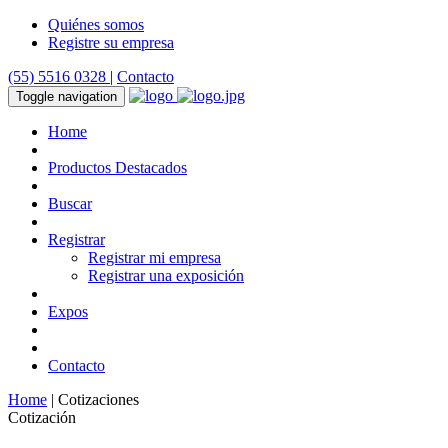
Quiénes somos
Registre su empresa
(55) 5516 0328
|
Contacto
Toggle navigation
Home
Productos Destacados
Buscar
Registrar
Registrar mi empresa
Registrar una exposición
Expos
Contacto
Home
| Cotizaciones
Cotización