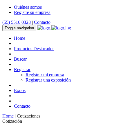
Quiénes somos
Registre su empresa
(55) 5516 0328
|
Contacto
Toggle navigation
Home
Productos Destacados
Buscar
Registrar
Registrar mi empresa
Registrar una exposición
Expos
Contacto
Home
| Cotizaciones
Cotización