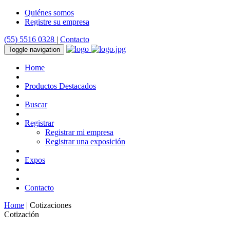
Quiénes somos
Registre su empresa
(55) 5516 0328
|
Contacto
Toggle navigation
Home
Productos Destacados
Buscar
Registrar
Registrar mi empresa
Registrar una exposición
Expos
Contacto
Home
| Cotizaciones
Cotización