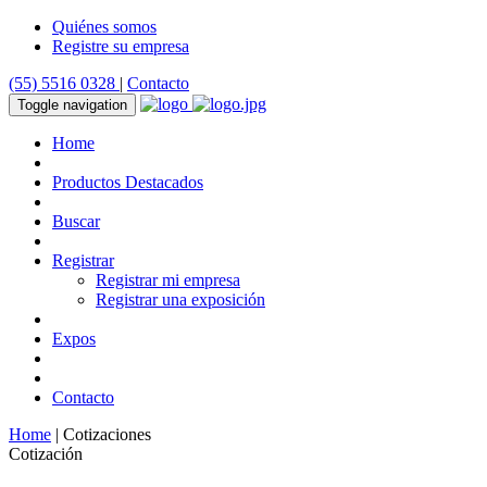
Quiénes somos
Registre su empresa
(55) 5516 0328
|
Contacto
Toggle navigation
Home
Productos Destacados
Buscar
Registrar
Registrar mi empresa
Registrar una exposición
Expos
Contacto
Home
| Cotizaciones
Cotización