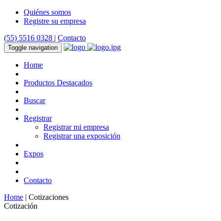
Quiénes somos
Registre su empresa
(55) 5516 0328
|
Contacto
Toggle navigation
Home
Productos Destacados
Buscar
Registrar
Registrar mi empresa
Registrar una exposición
Expos
Contacto
Home
| Cotizaciones
Cotización