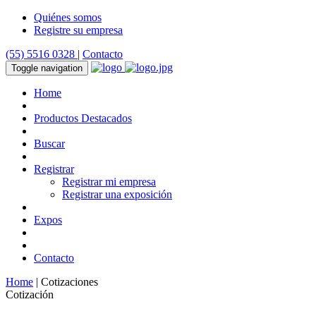
Quiénes somos
Registre su empresa
(55) 5516 0328
|
Contacto
Toggle navigation
Home
Productos Destacados
Buscar
Registrar
Registrar mi empresa
Registrar una exposición
Expos
Contacto
Home
| Cotizaciones
Cotización