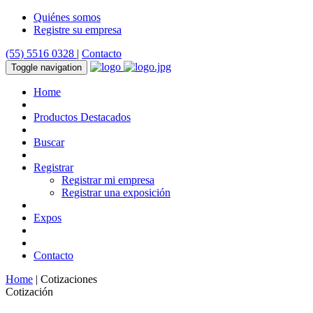
Quiénes somos
Registre su empresa
(55) 5516 0328
|
Contacto
Toggle navigation
Home
Productos Destacados
Buscar
Registrar
Registrar mi empresa
Registrar una exposición
Expos
Contacto
Home
| Cotizaciones
Cotización