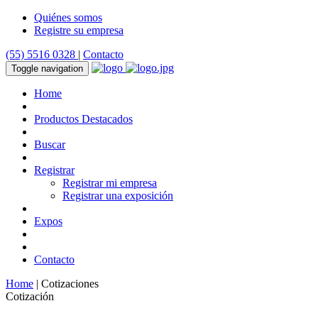
Quiénes somos
Registre su empresa
(55) 5516 0328
|
Contacto
Toggle navigation
Home
Productos Destacados
Buscar
Registrar
Registrar mi empresa
Registrar una exposición
Expos
Contacto
Home
| Cotizaciones
Cotización