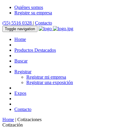
Quiénes somos
Registre su empresa
(55) 5516 0328
|
Contacto
Toggle navigation
Home
Productos Destacados
Buscar
Registrar
Registrar mi empresa
Registrar una exposición
Expos
Contacto
Home
| Cotizaciones
Cotización