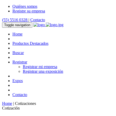
Quiénes somos
Registre su empresa
(55) 5516 0328
|
Contacto
Toggle navigation
Home
Productos Destacados
Buscar
Registrar
Registrar mi empresa
Registrar una exposición
Expos
Contacto
Home
| Cotizaciones
Cotización