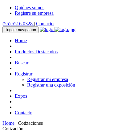
Quiénes somos
Registre su empresa
(55) 5516 0328
|
Contacto
Toggle navigation
Home
Productos Destacados
Buscar
Registrar
Registrar mi empresa
Registrar una exposición
Expos
Contacto
Home
| Cotizaciones
Cotización