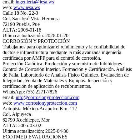
email:
ingenieria@iesa.ws
web:
www.iesa.ws
Calle 18 No. 22-3
Col. San José Vista Hermosa
72190 Puebla, Pue
ALTA: 2005-01-16
Ultima actualización: 2026-01-20
CORROSIÓN Y PROTECCIÓN
Trabajamos para optimizar el rendimiento y la confiabilidad de
ductos e infraestructura mediante la más avanzada ingeniería
certificada por AMPP para el control de corrosión.
Protección Catódica. Producción y suministro de Inhibidores.
Control de Corrosión Interior. Formación y Certificación. Análisis
de Falla. Laboratorio de Análisis Físico Químico. Evaluación de
Integridad. Venta de Materiales y Equipos. Inspección y
certificación de aplicación de recubrimientos.
WhatsApp: (55) 2271-7826
email:
info@corrosionyproteccion.com
web:
www.corrosionyproteccion.com
Autopista México-Acapulco Km. 112
Col. Alpuyeca
62790 Xochitepec, Mor
ALTA: 2005-03-02
Ultima actualización: 2025-04-30
ECOTMED EVALUACIONES