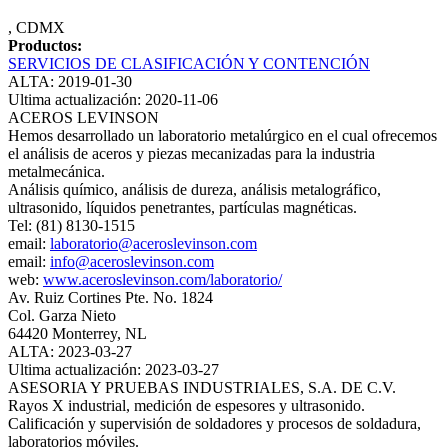
, CDMX
Productos:
SERVICIOS DE CLASIFICACIÓN Y CONTENCIÓN
ALTA: 2019-01-30
Ultima actualización: 2020-11-06
ACEROS LEVINSON
Hemos desarrollado un laboratorio metalúrgico en el cual ofrecemos
el análisis de aceros y piezas mecanizadas para la industria
metalmecánica.
Análisis químico, análisis de dureza, análisis metalográfico,
ultrasonido, líquidos penetrantes, partículas magnéticas.
Tel: (81) 8130-1515
email:
laboratorio@aceroslevinson.com
email:
info@aceroslevinson.com
web:
www.aceroslevinson.com/laboratorio/
Av. Ruiz Cortines Pte. No. 1824
Col. Garza Nieto
64420 Monterrey, NL
ALTA: 2023-03-27
Ultima actualización: 2023-03-27
ASESORIA Y PRUEBAS INDUSTRIALES, S.A. DE C.V.
Rayos X industrial, medición de espesores y ultrasonido.
Calificación y supervisión de soldadores y procesos de soldadura,
laboratorios móviles.