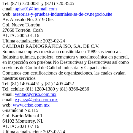
Tel: (871) 720-0081 y (871) 720-3545
email:
apisa01@hotmail.com
web:
asesorias-y-pruebas-industriales-sa-de-cv.negocio.site
Av. Abasolo No. 3519 Ote.
Col. Nuevo Torreón
27060 Torreón, Coah
ALTA: 2005-01-16
Ultima actualización: 2023-02-24
CALIDAD RADIOGRÁFICA ISO, S.A. DE C.V.
Somos una empresa mexicana constituida en 1989 sirviendo a la
Industria química, petrolera, cementera y metalmecánica en general,
en inspección con pruebas No Destructivas y Destructivas así como
servicios de Control de Calidad industrial y Capacitación.
Contamos con certificaciones de organizaciones, las cuales avalan
nuestros servicios.
Tel: (81) 1405-4451 y (81) 1405 4452
Tel. celular: (81) 1280-1380 y (81) 8366-2636
email:
ventas@criso.com.mx
email:
e.garza@criso.com.mx
web:
www.criso.com.mx
Guamúchil No.115
Col. Barrio Mirasol 1
64102 Monterrey, NL
ALTA: 2021-07-16
Ultima actualización: 2023-02-24