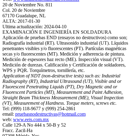
20 de Noviembre No. 811
Col. 20 de Noviembre
67170 Guadalupe, NL
ALTA: 2017-01-30
Ultima actualización: 2024-04-10
EXAMINACIÓN E INGENIERÍA EN SOLDADURA
Aplicación de pruebas END (ensayos no destructivos) como son;
Radiografía industrial (RT). Ultrasonido industrial (UT). Líquidos
penetrantes visibles y/o fluorescentes (PT). Partículas magnéticas
secas y/o fluorescentes (MT). Medición y adherencia de pintura.
Medición de espesores haz recto (ME). Inspección visual (VT).
Medición de durezas. Calificación y Certificación de soldadores,
WPS y PQR. Torquímetros, tornillería, etc.
Application of NDT (non‐destructive tests) such as: Industrial
Radiography (RT), Industrial Ultrasound (UT), Visible and or
Fluorescent Penetrating Liquids (PT), Dry Magnetic and or
Fluorescent Particles (MT), Measurement and Paint Adhesion,
Straight Beam Thickness Measurement (ME), Visual Inspection
(VT), Measurement of Hardness. Torque meters, screws etc.
Tel: (999) 118-9677 y (999) 254-2861
email:
pruebasnodestructivas@hotmail.com
web:
www.eeis.com.mx
Calle 129-A No 444 x 50-B y 52
Fracc. Zacil-Ha
97298 Mérida, Yuc