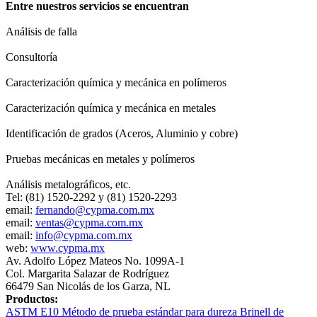
Entre nuestros servicios se encuentran
Análisis de falla
Consultoría
Caracterización química y mecánica en polímeros
Caracterización química y mecánica en metales
Identificación de grados (Aceros, Aluminio y cobre)
Pruebas mecánicas en metales y polímeros
Análisis metalográficos, etc.
Tel: (81) 1520-2292 y (81) 1520-2293
email:
fernando@cypma.com.mx
email:
ventas@cypma.com.mx
email:
info@cypma.com.mx
web:
www.cypma.mx
Av. Adolfo López Mateos No. 1099A-1
Col. Margarita Salazar de Rodríguez
66479 San Nicolás de los Garza, NL
Productos:
ASTM E10 Método de prueba estándar para dureza Brinell de