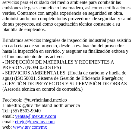
servicios para el cuidado del medio ambiente para combatir las
emisiones de gases con efecto invernadero, así como certificaciones
verdes. Contamos con amplia experiencia en seguridad en obra,
administrando por completo todos proveedores de seguridad y salud
de sus proyectos, así como capacitación técnica constante a su
plantilla de empleados.
Brindamos servicios integrales de inspección industrial para asistirlo
en cada etapa de su proyecto, desde la evaluación del proveedor
hasta la inspección en servicio, y asegurar su finalización exitosa y
el funcionamiento de los activos.
- INSPECCIÓN DE MATERIALES Y RECIPIENTES A
PRESIÓN. (NOM-020 STPS)
- SERVICIOS AMBIENTALES. (Huella de carbono y huella de
agua) (ISO50001, Sistema de Gestión de Eficiencia Energética)
- GESTIÓN DE PROYECTOS Y SUPERVISIÓN DE OBRAS.
(Asesoría técnica en control de corrosión.)
Facebook: @tuvrheinland.mexico
LinkedIn: @tuv-rheinland-north-america
Tel: (55) 8503-9940
email:
ventas@mex.tuv.com
email:
etrejo@mex.tuv.com
web:
www.tuv.com/mx