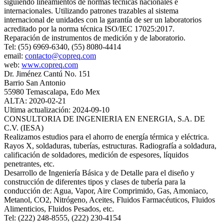
siguiendo lineamientos de normas técnicas nacionales e
internacionales. Utilizando patrones trazables al sistema
internacional de unidades con la garantía de ser un laboratorios
acreditado por la norma técnica ISO/IEC 17025:2017.
Reparación de instrumentos de medición y de laboratorio.
Tel: (55) 6969-6340, (55) 8080-4414
email:
contacto@copreq.com
web:
www.copreq.com
Dr. Jiménez Cantú No. 151
Barrio San Antonio
55980 Temascalapa, Edo Mex
ALTA: 2020-02-21
Ultima actualización: 2024-09-10
CONSULTORIA DE INGENIERIA EN ENERGIA, S.A. DE
C.V. (IESA)
Realizamos estudios para el ahorro de energía térmica y eléctrica.
Rayos X, soldaduras, tuberías, estructuras. Radiografía a soldadura,
calificación de soldadores, medición de espesores, líquidos
penetrantes, etc.
Desarrollo de Ingeniería Básica y de Detalle para el diseño y
construcción de diferentes tipos y clases de tubería para la
conducción de: Agua, Vapor, Aire Comprimido, Gas, Amoniaco,
Metanol, CO2, Nitrógeno, Aceites, Fluidos Farmacéuticos, Fluidos
Alimenticios, Fluidos Pesados, etc.
Tel: (222) 248-8555, (222) 230-4154