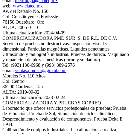
email:
metrologia@ciateq.mx
web:
www.ciateq.mx
Av. del Retablo No. 150
Col. Constituyentes Fovissste
76150 Querétaro, Qro
ALTA: 2005-01-16
Ultima actualización: 2024-04-09
COMERCIALIZADORA PMD SUR, S. DE R.L. DE C.V.
Servicio de pruebas no destructivas. Inspección visual y
dimensional. Partículas magnéticas. Líquidos penetrantes.
Ultrasonido y radiografía industrial. Pruebas de dureza. Maquinado
y reparación de piezas metálicas (torno y soldadura).
Tel: (993) 136-6968 y (993) 389-2576
email:
ventas.pmdsur@gmail.com
Morelos No. 110 Altos
Col. Centro
86290 Cárdenas, Tab
ALTA: 2019-09-02
Ultima actualización: 2023-02-24
COMERCIALIZADORA Y PRUEBAS COPREQ
Laboratorio que ofrece servicios profesionales de pruebas: Prueba
de Vibración, Prueba de Sal, Simulación de ciclos climáticos,
Desprendimiento y evaluación de componentes, Prueba Delta E
LAB.
Calibración de equipos industriales. La calibración se realiza,