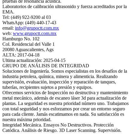
pruebas de resonancia acústica.
Laboratorios de calibración ultrasonido y fuerza acreditados por la
EMA.
Tel: (449) 922-9200 al 03
WhatsApp: (449) 440-17-43
email:
info@grupoctt.com.mx
web:
www.grupoctt.com.mx
Hamburgo No. 102
Col. Residencial del Valle 1
20080 Aguascalientes, Ags
ALTA: 2017-04-18
Ultima actualización: 2025-04-15
GRUPO DE ANÁLISIS DE INTEGRIDAD
Soluciones de Ingeniería. Somos especialistas en los desafíos de la
industria petrolera, química, minera y alimenticia. Realizando
supervisión, evaluación, inspección y reparación de tanques,
tuberías, recipientes sujetos a presión y equipos.
Ofrecemos servicios de Inspección no destructiva y mantenimiento
metal mecánico, además de escaneo láser 3d para actualización de
plantas. La seguridad es nuestra prioridad número uno. Trabajamos
con total seguridad y nos esforzamos por crear un entorno seguro
para cada cliente. Jamás escatimamos en nada. Su satisfacción es
nuestra máxima prioridad.
Integridad Mecánica. Ensayos No Destructivos. Protección
Catódica. Análisis de Riesgo. 3D Laser Scanning. Supervisión.