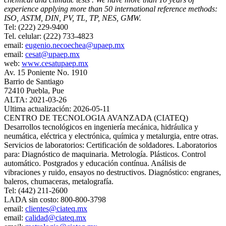
experience applying more than 50 international reference methods:
ISO, ASTM, DIN, PV, TL, TP, NES, GMW.
Tel: (222) 229-9400
Tel. celular: (222) 733-4823
email:
eugenio.necoechea@upaep.mx
email:
cesat@upaep.mx
web:
www.cesatupaep.mx
Av. 15 Poniente No. 1910
Barrio de Santiago
72410 Puebla, Pue
ALTA: 2021-03-26
Ultima actualización: 2026-05-11
CENTRO DE TECNOLOGIA AVANZADA (CIATEQ)
Desarrollos tecnológicos en ingeniería mecánica, hidráulica y
neumática, eléctrica y electrónica, química y metalurgia, entre otras.
Servicios de laboratorios: Certificación de soldadores. Laboratorios
para: Diagnóstico de maquinaria. Metrología. Plásticos. Control
automático. Postgrados y educación contínua. Análisis de
vibraciones y ruido, ensayos no destructivos. Diagnóstico: engranes,
baleros, chumaceras, metalografía.
Tel: (442) 211-2600
LADA sin costo: 800-800-3798
email:
clientes@ciateq.mx
email:
calidad@ciateq.mx