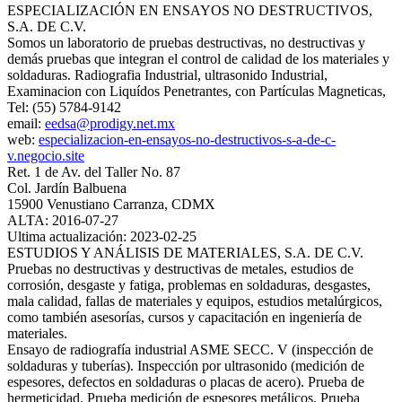
ESPECIALIZACIÓN EN ENSAYOS NO DESTRUCTIVOS,
S.A. DE C.V.
Somos un laboratorio de pruebas destructivas, no destructivas y
demás pruebas que integran el control de calidad de los materiales y
soldaduras. Radiografia Industrial, ultrasonido Industrial,
Examinacion con Liquídos Penetrantes, con Partículas Magneticas,
Tel: (55) 5784-9142
email:
eedsa@prodigy.net.mx
web:
especializacion-en-ensayos-no-destructivos-s-a-de-c-
v.negocio.site
Ret. 1 de Av. del Taller No. 87
Col. Jardín Balbuena
15900 Venustiano Carranza, CDMX
ALTA: 2016-07-27
Ultima actualización: 2023-02-25
ESTUDIOS Y ANÁLISIS DE MATERIALES, S.A. DE C.V.
Pruebas no destructivas y destructivas de metales, estudios de
corrosión, desgaste y fatiga, problemas en soldaduras, desgastes,
mala calidad, fallas de materiales y equipos, estudios metalúrgicos,
como también asesorías, cursos y capacitación en ingeniería de
materiales.
Ensayo de radiografía industrial ASME SECC. V (inspección de
soldaduras y tuberías). Inspección por ultrasonido (medición de
espesores, defectos en soldaduras o placas de acero). Prueba de
hermeticidad. Prueba medición de espesores metálicos. Prueba