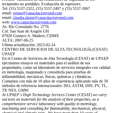
recipientes no portátiles. Evaluación de espesores.
Tel: (55) 5537-2322, (55) 5537-2497 y (55) 5537-3067
email:
ventas@capacitacionypnd.com
email:
claudia.alanis@capacitacionypnd.com
web:
www.capacitacionypnd.com
Av. Río Consulado No. 2776
Col. San Juan de Aragón UH
07920 Gustavo A. Madero, CDMX
ALTA: 2007-06-25
Ultima actualización: 2023-02-24
CENTRO DE SERVICIOS DE ALTA TECNOLOGÍa (CESAT)
UPAEP
En el Centro de Servicios de Alta Tecnología (CESAT) de UPAEP
ejecutamos ensayos en materiales para el análisis de sus
propiedades, como un laboratorio de servicios integrales con calidad
en metrología, maquinado y consultoría para pruebas de
inflamabilidad, mecánicas, físicas, químicas y climáticas.
Contamos con más de 10 años de experiencia aplicando más de 50
métodos de referencia internacionales: ISO, ASTM, DIN, PV, TL,
TP, NES, GMW.
At UPAEP´s High Technology Services Center (CESAT) we carry
out tests on materials for the analysis of their properties, as a
comprehensive service laboratory with quality in metrology,
machining and consulting for flammability, mechanical, physical,
chemical and climatic tests . We have more than 10 years of