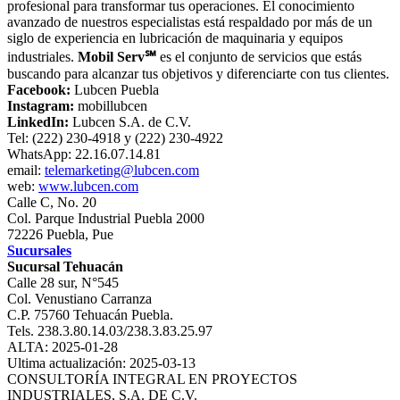
profesional para transformar tus operaciones. El conocimiento
avanzado de nuestros especialistas está respaldado por más de un
siglo de experiencia en lubricación de maquinaria y equipos
industriales.
Mobil Serv℠
es el conjunto de servicios que estás
buscando para alcanzar tus objetivos y diferenciarte con tus clientes.
Facebook:
Lubcen Puebla
Instagram:
mobillubcen
LinkedIn:
Lubcen S.A. de C.V.
Tel: (222) 230-4918 y (222) 230-4922
WhatsApp: 22.16.07.14.81
email:
telemarketing@lubcen.com
web:
www.lubcen.com
Calle C, No. 20
Col. Parque Industrial Puebla 2000
72226 Puebla, Pue
Sucursales
Sucursal Tehuacán
Calle 28 sur, N°545
Col. Venustiano Carranza
C.P. 75760 Tehuacán Puebla.
Tels. 238.3.80.14.03/238.3.83.25.97
ALTA: 2025-01-28
Ultima actualización: 2025-03-13
CONSULTORÍA INTEGRAL EN PROYECTOS
INDUSTRIALES, S.A. DE C.V.