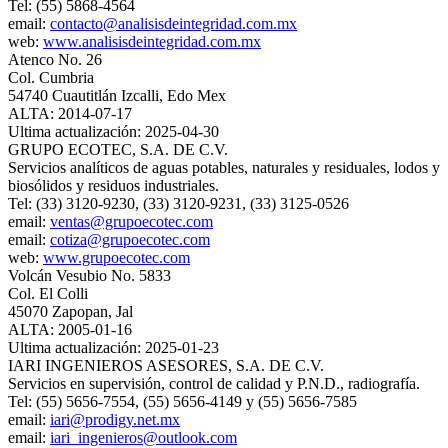
Tel: (55) 5868-4564
email:
contacto@analisisdeintegridad.com.mx
web:
www.analisisdeintegridad.com.mx
Atenco No. 26
Col. Cumbria
54740 Cuautitlán Izcalli, Edo Mex
ALTA: 2014-07-17
Ultima actualización: 2025-04-30
GRUPO ECOTEC, S.A. DE C.V.
Servicios analíticos de aguas potables, naturales y residuales, lodos y
biosólidos y residuos industriales.
Tel: (33) 3120-9230, (33) 3120-9231, (33) 3125-0526
email:
ventas@grupoecotec.com
email:
cotiza@grupoecotec.com
web:
www.grupoecotec.com
Volcán Vesubio No. 5833
Col. El Colli
45070 Zapopan, Jal
ALTA: 2005-01-16
Ultima actualización: 2025-01-23
IARI INGENIEROS ASESORES, S.A. DE C.V.
Servicios en supervisión, control de calidad y P.N.D., radiografía.
Tel: (55) 5656-7554, (55) 5656-4149 y (55) 5656-7585
email:
iari@prodigy.net.mx
email:
iari_ingenieros@outlook.com