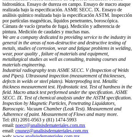
hidrostática. Ensayo de dureza en campo. Ensayo de macro ataque
realizada bajo la especificación. ASME SECC. IX. Ensayo de
análisis químico realizada bajo la especificación ASTM. Inspección
por partículas magnéticas, líquidos penetrantes, boroscópica.
Cámara de vacío (prueba de fuga). Medición y adherencia de
pintura. Medición de caudales y muchas mas.
We are a company dedicated to providing service to the industry in
general in the areas of non-destructive and destructive testing of
metals, studies of corrosion, wear and fatigue problems in welding,
wear, poor quality , failure of materials and equipment,
metallurgical studies as well as consulting, training courses and
materials engineering.
Industrial radiography tests ASME SECC. V (Inspection of Welds
and Pipes). Ultrasound inspection (measurement of thicknesses,
defects in welds or steel plates). Waterproofing test. Metallic
thickness measurement test. Hydrostatic test. Test of hardness in the
field. Macro attack test performed under the specification. ASME
SECC. IX. Test of chemical analysis under the ASTM specification.
Inspection by Magnetic Particles, Penetrating Liquidators,
Baroscopic. Vacuum Chamber (Leak Test). Measurement and
Adherence of paint. Measurement of Flows and many more.
Tel: (81) 2091-0563 y (81) 1474-5993
email:
noecr@analisisdemateriales.com.mx
email:
cnunez@analisisdemateriales.com.mx
web:
www.analisisdemateriales.com.mx