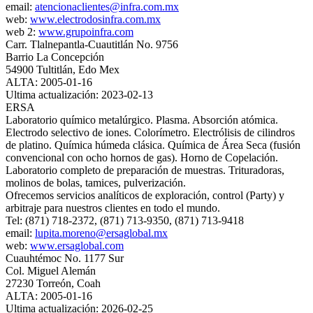
email:
atencionaclientes@infra.com.mx
web:
www.electrodosinfra.com.mx
web 2:
www.grupoinfra.com
Carr. Tlalnepantla-Cuautitlán No. 9756
Barrio La Concepción
54900 Tultitlán, Edo Mex
ALTA: 2005-01-16
Ultima actualización: 2023-02-13
ERSA
Laboratorio químico metalúrgico. Plasma. Absorción atómica.
Electrodo selectivo de iones. Colorímetro. Electrólisis de cilindros
de platino. Química húmeda clásica. Química de Área Seca (fusión
convencional con ocho hornos de gas). Horno de Copelación.
Laboratorio completo de preparación de muestras. Trituradoras,
molinos de bolas, tamices, pulverización.
Ofrecemos servicios analíticos de exploración, control (Party) y
arbitraje para nuestros clientes en todo el mundo.
Tel: (871) 718-2372, (871) 713-9350, (871) 713-9418
email:
lupita.moreno@ersaglobal.mx
web:
www.ersaglobal.com
Cuauhtémoc No. 1177 Sur
Col. Miguel Alemán
27230 Torreón, Coah
ALTA: 2005-01-16
Ultima actualización: 2026-02-25