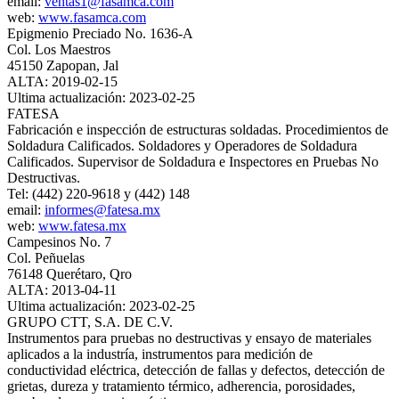
email:
ventas1@fasamca.com
web:
www.fasamca.com
Epigmenio Preciado No. 1636-A
Col. Los Maestros
45150 Zapopan, Jal
ALTA: 2019-02-15
Ultima actualización: 2023-02-25
FATESA
Fabricación e inspección de estructuras soldadas. Procedimientos de
Soldadura Calificados. Soldadores y Operadores de Soldadura
Calificados. Supervisor de Soldadura e Inspectores en Pruebas No
Destructivas.
Tel: (442) 220-9618 y (442) 148
email:
informes@fatesa.mx
web:
www.fatesa.mx
Campesinos No. 7
Col. Peñuelas
76148 Querétaro, Qro
ALTA: 2013-04-11
Ultima actualización: 2023-02-25
GRUPO CTT, S.A. DE C.V.
Instrumentos para pruebas no destructivas y ensayo de materiales
aplicados a la industría, instrumentos para medición de
conductividad eléctrica, detección de fallas y defectos, detección de
grietas, dureza y tratamiento térmico, adherencia, porosidades,