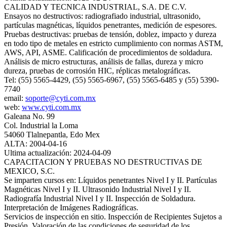
CALIDAD Y TECNICA INDUSTRIAL, S.A. DE C.V.
Ensayos no destructivos: radiografiado industrial, ultrasonido,
partículas magnéticas, líquidos penetrantes, medición de espesores.
Pruebas destructivas: pruebas de tensión, doblez, impacto y dureza
en todo tipo de metales en estricto cumplimiento con normas ASTM,
AWS, API, ASME. Calificación de procedimientos de soldadura.
Análisis de micro estructuras, análisis de fallas, dureza y micro
dureza, pruebas de corrosión HIC, réplicas metalográficas.
Tel: (55) 5565-4429, (55) 5565-6967, (55) 5565-6485 y (55) 5390-
7740
email:
soporte@cyti.com.mx
web:
www.cyti.com.mx
Galeana No. 99
Col. Industrial la Loma
54060 Tlalnepantla, Edo Mex
ALTA: 2004-04-16
Ultima actualización: 2024-04-09
CAPACITACION Y PRUEBAS NO DESTRUCTIVAS DE
MEXICO, S.C.
Se imparten cursos en: Líquidos penetrantes Nivel I y II. Partículas
Magnéticas Nivel I y II. Ultrasonido Industrial Nivel I y II.
Radiografía Industrial Nivel I y II. Inspección de Soldadura.
Interpretación de Imágenes Radiográficas.
Servicios de inspección en sitio. Inspección de Recipientes Sujetos a
Presión. Valoración de las condiciones de seguridad de los