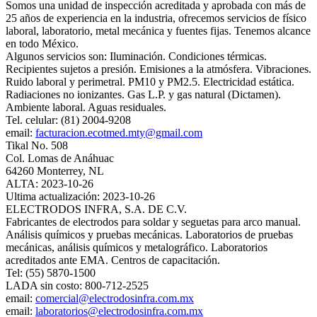
Somos una unidad de inspección acreditada y aprobada con más de
25 años de experiencia en la industria, ofrecemos servicios de físico
laboral, laboratorio, metal mecánica y fuentes fijas. Tenemos alcance
en todo México.
Algunos servicios son: Iluminación. Condiciones térmicas.
Recipientes sujetos a presión. Emisiones a la atmósfera. Vibraciones.
Ruido laboral y perimetral. PM10 y PM2.5. Electricidad estática.
Radiaciones no ionizantes. Gas L.P. y gas natural (Dictamen).
Ambiente laboral. Aguas residuales.
Tel. celular: (81) 2004-9208
email:
facturacion.ecotmed.mty@gmail.com
Tikal No. 508
Col. Lomas de Anáhuac
64260 Monterrey, NL
ALTA: 2023-10-26
Ultima actualización: 2023-10-26
ELECTRODOS INFRA, S.A. DE C.V.
Fabricantes de electrodos para soldar y seguetas para arco manual.
Análisis químicos y pruebas mecánicas. Laboratorios de pruebas
mecánicas, análisis químicos y metalográfico. Laboratorios
acreditados ante EMA. Centros de capacitación.
Tel: (55) 5870-1500
LADA sin costo: 800-712-2525
email:
comercial@electrodosinfra.com.mx
email:
laboratorios@electrodosinfra.com.mx