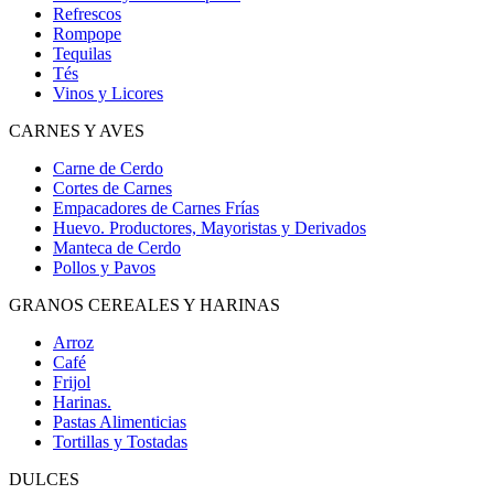
Refrescos
Rompope
Tequilas
Tés
Vinos y Licores
CARNES Y AVES
Carne de Cerdo
Cortes de Carnes
Empacadores de Carnes Frías
Huevo. Productores, Mayoristas y Derivados
Manteca de Cerdo
Pollos y Pavos
GRANOS CEREALES Y HARINAS
Arroz
Café
Frijol
Harinas.
Pastas Alimenticias
Tortillas y Tostadas
DULCES