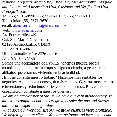
National Logistics Warehouse, Fiscal Deposit Warehouse, Maquila
and Commercial Inspection Unit, Customs and Verification Unit,
Foreign Trade
Tel: (55) 5318-8990, (55) 5980-4161 y (55) 5980-9161
Tel. celular: (55) 7671-3670
email:
atencionaclientes@tmm.com.mx
web:
www.ademsa.com
Av. Ferrocarriles s/N
Col. San Martin Xochinahuac
02120 Azcapotzalco, CDMX
ALTA: 2018-08-23
Ultima actualización: 2026-02-16
APÓYATE PyMES
Somos una aceleradora de PyMES, tenemos nuestra propia
metodología, para que tu empresa siga creciendo, a pesar de los
altibajos que estamos viviendo en la actualidad.
¿En qué consiste nuestro trabajo? Hacemos más rentables los
negocios. Ayudamos a conseguir más clientes. Gestionamos créditos
e inversiones y reducimos el riesgo de los mismos. Proveemos de
capacitación constante a nuestros clientes.
We are an accelarator of SMEs, we have our own methodology, so
that your company continues to grow, despite the ups and downs
that we are experiencing today.
What does our work consist of? We make business more profitable.
We help to get more clients. We manage loans and investments and