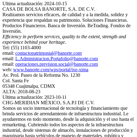
Ultima actualización: 2024-10-15
CASA DE BOLSA BANORTE, S.A. DE C.V.
Realizamos servicios eficaces, de calidad y a la medida, solidez y
experiencia que respaldan su patrimonio. Soluciones Financieras.
Productos Financieros. Banca de Inversión. BeTrading. Fondos de
Inversión.
Efficiency in perform services, quality to the extent, strength and
experience behind your heritage.
Tel: (55) 1103-4000
email:
contactopatrimonial@banorte.com
email:
L.Administracion.Portafolio@banorte.com
email:
operaciones.prevision.social@banorte.com
web:
www.banorte.com/wps/portal/ixe-xima
Av. Prol. Paseo de la Reforma No. 1230
Col. Santa Fe
05348 Cuajimalpa, CDMX
ALTA: 2018-08-23
Ultima actualización: 2023-10-11
CHG-MERIDIAN MÉXICO, S.A.P.I DE C.V.
Somos un socio internacional de tecnología y financiamiento que
brinda servicios de arrendamiento de infraestructura industrial. Le
ayudaremos en todo momento, desde la adquisición y el uso hasta el
remarketing. Cubriendo todos los aspectos de la infraestructura
industrial, desde sistemas de almacén, instalaciones de producción y
maquinaria hasta vehículos de manejo de materiales, robótica y