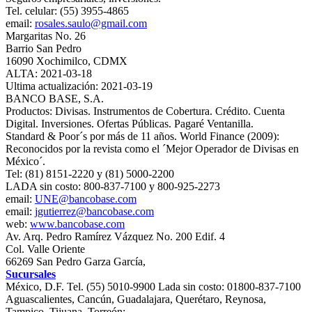
Tel. celular: (55) 3955-4865
email:
rosales.saulo@gmail.com
Margaritas No. 26
Barrio San Pedro
16090 Xochimilco, CDMX
ALTA: 2021-03-18
Ultima actualización: 2021-03-19
BANCO BASE, S.A.
Productos: Divisas. Instrumentos de Cobertura. Crédito. Cuenta
Digital. Inversiones. Ofertas Públicas. Pagaré Ventanilla.
Standard & Poor´s por más de 11 años. World Finance (2009):
Reconocidos por la revista como el ´Mejor Operador de Divisas en
México´.
Tel: (81) 8151-2220 y (81) 5000-2200
LADA sin costo: 800-837-7100 y 800-925-2273
email:
UNE@bancobase.com
email:
jgutierrez@bancobase.com
web:
www.bancobase.com
Av. Arq. Pedro Ramírez Vázquez No. 200 Edif. 4
Col. Valle Oriente
66269 San Pedro Garza García,
Sucursales
México, D.F. Tel. (55) 5010-9900 Lada sin costo: 01800-837-7100
Aguascalientes, Cancún, Guadalajara, Querétaro, Reynosa,
Tampico, Tijuana, Torreón: