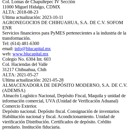
Col. Lomas de Chapultepec IV Sección
11000 Miguel Hidalgo, CDMX
ALTA: 2018-08-23
Ultima actualización: 2023-10-11
AGRONEGOCIOS DE CHIHUAHUA, S.A. DE C.V. SOFOM
ENR
Servicios financieros para PyMES pertenecientes a la industria de la
transformación.
Tel: (614) 481-6300
email:
info@blucapital.mx
web:
www.blucapital.mx
Colegio No. 6304 Int. 603
Col. Haciendas del Valle
31217 Chihuahua, Chih
ALTA: 2021-05-27
Ultima actualización: 2021-05-28
ALMACENADORA DE DEPÓSITO MODERNO, S.A. DE C.V.
(ADEMSA)
Almacén Logístico Nacional, Depósito Fiscal, Maquila y unidad de
información comercial, UVA (Unidad de Verificación Aduanal)
Comercio Exterior.
Depósito nacional. Depósito fiscal. Consignación de inventarios
Habilitación nacional y fiscal. Acondicionamiento. Unidad de
vierificación Distribución. Certificados de depósito. Crédito
prendario. Institución fiduciaria.