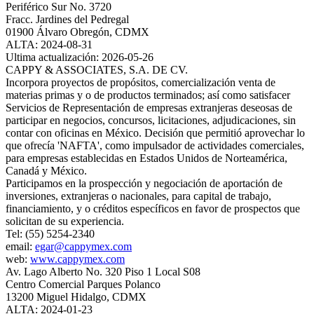
Periférico Sur No. 3720
Fracc. Jardines del Pedregal
01900 Álvaro Obregón, CDMX
ALTA: 2024-08-31
Ultima actualización: 2026-05-26
CAPPY & ASSOCIATES, S.A. DE CV.
Incorpora proyectos de propósitos, comercialización venta de
materias primas y o de productos terminados; así como satisfacer
Servicios de Representación de empresas extranjeras deseosas de
participar en negocios, concursos, licitaciones, adjudicaciones, sin
contar con oficinas en México. Decisión que permitió aprovechar lo
que ofrecía 'NAFTA', como impulsador de actividades comerciales,
para empresas establecidas en Estados Unidos de Norteamérica,
Canadá y México.
Participamos en la prospección y negociación de aportación de
inversiones, extranjeras o nacionales, para capital de trabajo,
financiamiento, y o créditos específicos en favor de prospectos que
solicitan de su experiencia.
Tel: (55) 5254-2340
email:
egar@cappymex.com
web:
www.cappymex.com
Av. Lago Alberto No. 320 Piso 1 Local S08
Centro Comercial Parques Polanco
13200 Miguel Hidalgo, CDMX
ALTA: 2024-01-23