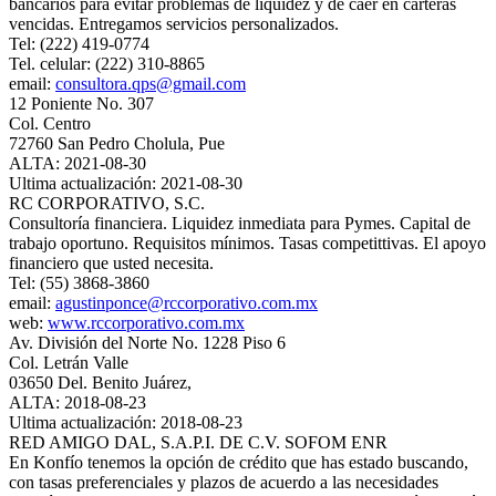
bancarios para evitar problemas de liquidez y de caer en carteras
vencidas. Entregamos servicios personalizados.
Tel: (222) 419-0774
Tel. celular: (222) 310-8865
email:
consultora.qps@gmail.com
12 Poniente No. 307
Col. Centro
72760 San Pedro Cholula, Pue
ALTA: 2021-08-30
Ultima actualización: 2021-08-30
RC CORPORATIVO, S.C.
Consultoría financiera. Liquidez inmediata para Pymes. Capital de
trabajo oportuno. Requisitos mínimos. Tasas competittivas. El apoyo
financiero que usted necesita.
Tel: (55) 3868-3860
email:
agustinponce@rccorporativo.com.mx
web:
www.rccorporativo.com.mx
Av. División del Norte No. 1228 Piso 6
Col. Letrán Valle
03650 Del. Benito Juárez,
ALTA: 2018-08-23
Ultima actualización: 2018-08-23
RED AMIGO DAL, S.A.P.I. DE C.V. SOFOM ENR
En Konfío tenemos la opción de crédito que has estado buscando,
con tasas preferenciales y plazos de acuerdo a las necesidades