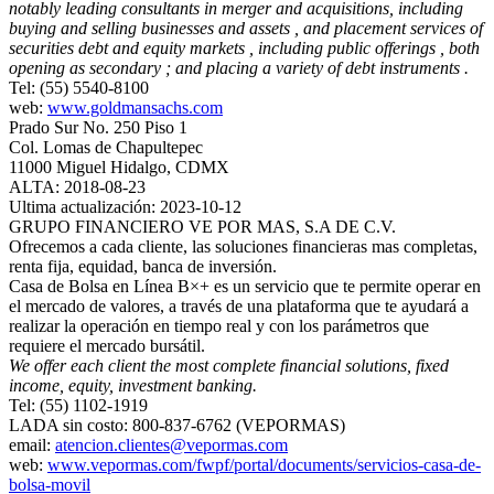
notably leading consultants in merger and acquisitions, including
buying and selling businesses and assets , and placement services of
securities debt and equity markets , including public offerings , both
opening as secondary ; and placing a variety of debt instruments .
Tel: (55) 5540-8100
web:
www.goldmansachs.com
Prado Sur No. 250 Piso 1
Col. Lomas de Chapultepec
11000 Miguel Hidalgo, CDMX
ALTA: 2018-08-23
Ultima actualización: 2023-10-12
GRUPO FINANCIERO VE POR MAS, S.A DE C.V.
Ofrecemos a cada cliente, las soluciones financieras mas completas,
renta fija, equidad, banca de inversión.
Casa de Bolsa en Línea B×+ es un servicio que te permite operar en
el mercado de valores, a través de una plataforma que te ayudará a
realizar la operación en tiempo real y con los parámetros que
requiere el mercado bursátil.
We offer each client the most complete financial solutions, fixed
income, equity, investment banking.
Tel: (55) 1102-1919
LADA sin costo: 800-837-6762 (VEPORMAS)
email:
atencion.clientes@vepormas.com
web:
www.vepormas.com/fwpf/portal/documents/servicios-casa-de-
bolsa-movil