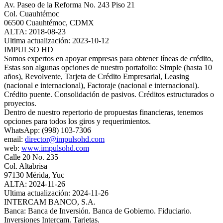
Av. Paseo de la Reforma No. 243 Piso 21
Col. Cuauhtémoc
06500 Cuauhtémoc, CDMX
ALTA: 2018-08-23
Ultima actualización: 2023-10-12
IMPULSO HD
Somos expertos en apoyar empresas para obtener líneas de crédito,
Estas son algunas opciones de nuestro portafolio: Simple (hasta 10
años), Revolvente, Tarjeta de Crédito Empresarial, Leasing
(nacional e internacional), Factoraje (nacional e internacional).
Crédito puente. Consolidación de pasivos. Créditos estructurados o
proyectos.
Dentro de nuestro repertorio de propuestas financieras, tenemos
opciones para todos los giros y requerimientos.
WhatsApp: (998) 103-7306
email:
director@impulsohd.com
web:
www.impulsohd.com
Calle 20 No. 235
Col. Altabrisa
97130 Mérida, Yuc
ALTA: 2024-11-26
Ultima actualización: 2024-11-26
INTERCAM BANCO, S.A.
Banca: Banca de Inversión. Banca de Gobierno. Fiduciario.
Inversiones Intercam. Tarjetas.