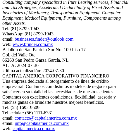
Consulting company specialized in Pure Leasing services, Financial
and Tax Strategies, Accelerated Deductibility of Fixed Assets and
Inventories of Machinery, Transportation Equipment, Computer
Equipment, Medical Equipment, Furniture, Components among
other Assets.
Tel: (81) 8799-1943
WhatsApp: (81) 8799-1943
email:
businesses.finder@outlook.com
web:
www.bfinder.com.mx
Batallón de San Patricio Sur No. 109 Piso 17
Col. del Valle Ote.
66260 San Pedro Garza García, NL
ALTA: 2024-07-30
Ultima actualización: 2024-07-30
CAPITAL AMERICA CORPORATIVO FINANCIERO.
Una empresa dedicada al otorgamiento de línea de crédito
empresarial. Contamos con distintos modelos de negocio para
satisfacer en su ​totalidad las necesidades de nuestros clientes.
Contamos con excelentes ​condiciones, flexibilidad, asesoría y ​
muchas ganas de brindarte ​nuestros mejores beneficios.
Tel: (55) 1692-9509
Tel. celular: (56) 1111-6331
email:
contacto@capitalamerica.com.mx
email:
info@capitalamerica.com.mx
web:
capitalamerica.com.mx