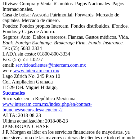
Divisas: Compra y Venta. iCambios. Pagos Nacionales. Pagos
Internacionales.
Casa de bolsa: Asesoría Patrimonial. Forwards. Mercado de
capitales. Mercado de dinero.
Fondos: Fondos propios Intercam. Fondos distribuidos. iFondos.
Fondos y Cajas de Ahorro.
Seguros: Auto. Daños a terceros. Fianzas. Gastos médicos. Vida.
Bank. Foreign Exchange. Brokerage Firm. Funds. Insurance.
Tel: (55) 5033-3334
LADA sin costo: 01800-800-3334
Fax: (55) 5511-0277
email:
servicioaclientes@intercam.com.mx
web:
www.intercam.com.mx
Lago Zúrich No. 245 Piso 10
Col. Ampliación Granada
11529 Del. Miguel Hidalgo,
Sucursales
Sucursales en la República Mexicana:
www.intercam.com.mx/index.php/en/contact-
branches/sucursales/atencion-2
ALTA: 2018-08-23
Ultima actualización: 2018-08-23
JP MORGAN CHASE
J.P. Morgan es líder en los servicios financieros de mayoristas, ya
que sirve a una de las mayores carteras de clientes de todo el mundo.