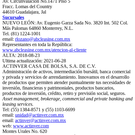
Av. Circunvalación No.1471 Piso 5
Fracc. Lomas del Country
44610 Guadalajara, Jal
Sucursales
NUEVO LEÓN: Av. Eugenio Garza Sada No. 3820 Int. 502 Col.
Más Palomas 64860 Monterrey, N.L.
Tel. (81) 1224-1001
email:
rlozano@abcleasing.com.mx
Representantes en toda la República:
www.abcleasing.com.mx/atencion-al-cliente
ALTA: 2018-08-23
Ultima actualización: 2021-06-28
ACTINVER CASA DE BOLSA, S.A. DE C.V.
Administración de activos, intermediación bursátil, banca comercial
y privada y servicios de arrendamiento. Innovamos en el desarrollo
de productos que permiten atender puntualmente tus necesidades de
inversión, financieras y patrimoniales, productos bancarios,
productos de inversión, crédito, retiro y previsión social, seguros.
Asset management, brokerage, commercial and private banking and
leasing services.
Tel: (55) 1384-8571 y (55) 1103-6699
email:
unidad@actinver.com.mx
email:
actinver@actinver.com.mx
web:
www.actinver.com
Montes Urales No. 620