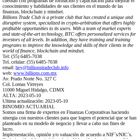
cuentan con programas de formación y capacitación para mejorar el
conocimiento y habilidades de sus clientes en el mundo de las
finanzas, blockchain y mindset.
Billions Trade Club is a private club that has created a unique and
disruptive system, specialized in crypto-arbitration that offers highly
profitable opportunities to its users. With a team of market experts
and state-of-the-art technology, BTC offers personalized services for
investors of all levels. In addition, they have training and training
programs to improve the knowledge and skills of their clients in the
world of finance, blockchain and mindset.
Tel: (55) 6485-7038
Tel. celular: (55) 6485-7038
email:
hey@billionstradeclub.info
web:
www.billions.com.mx
Av. Prado Norte No. 327 C
Col. Lomas Virreyes
11000 Miguel Hidalgo, CDMX
ALTA: 2023-05-10
Ultima actualización: 2023-05-10
BINOMIO ACTUARIAL
Somos una firma de expertos en Finanzas Corporativas haciendo
sinergia con nuestros clientes para que logren el potencial que se han
planteado en su modelo de negocio y llevar a cabo sus fines de
lucro.
Implementación, opinión y/o valuación de acuerdo a NIF´s/NIC´s.