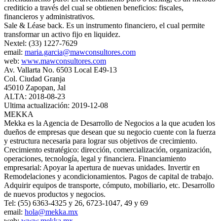
crediticio a través del cual se obtienen beneficios: fiscales,
financieros y administrativos.
Sale & Léase back. Es un instrumento financiero, el cual permite
transformar un activo fijo en liquidez.
Nextel: (33) 1227-7629
email:
maria.garcia@mawconsultores.com
web:
www.mawconsultores.com
Av. Vallarta No. 6503 Local E49-13
Col. Ciudad Granja
45010 Zapopan, Jal
ALTA: 2018-08-23
Ultima actualización: 2019-12-08
MEKKA
Mekka es la Agencia de Desarrollo de Negocios a la que acuden los
dueños de empresas que desean que su negocio cuente con la fuerza
y estructura necesaria para lograr sus objetivos de crecimiento.
Crecimiento estratégico: dirección, comercialización, organización,
operaciones, tecnología, legal y financiera. Financiamiento
empresarial: Apoyar la apertura de nuevas unidades. Invertir en
Remodelaciones y acondicionamientos. Pagos de capital de trabajo.
Adquirir equipos de transporte, cómputo, mobiliario, etc. Desarrollo
de nuevos productos y negocios.
Tel: (55) 6363-4325 y 26, 6723-1047, 49 y 69
email:
hola@mekka.mx
web:
www.mekka.mx