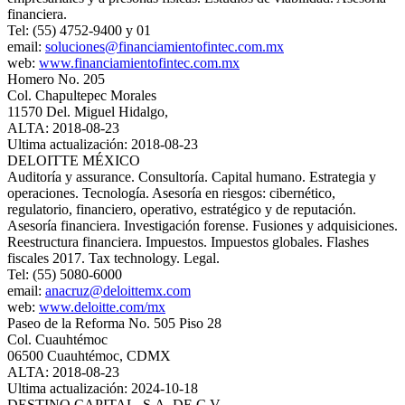
financiera.
Tel: (55) 4752-9400 y 01
email:
soluciones@financiamientofintec.com.mx
web:
www.financiamientofintec.com.mx
Homero No. 205
Col. Chapultepec Morales
11570 Del. Miguel Hidalgo,
ALTA: 2018-08-23
Ultima actualización: 2018-08-23
DELOITTE MÉXICO
Auditoría y assurance. Consultoría. Capital humano. Estrategia y
operaciones. Tecnología. Asesoría en riesgos: cibernético,
regulatorio, financiero, operativo, estratégico y de reputación.
Asesoría financiera. Investigación forense. Fusiones y adquisiciones.
Reestructura financiera. Impuestos. Impuestos globales. Flashes
fiscales 2017. Tax technology. Legal.
Tel: (55) 5080-6000
email:
anacruz@deloittemx.com
web:
www.deloitte.com/mx
Paseo de la Reforma No. 505 Piso 28
Col. Cuauhtémoc
06500 Cuauhtémoc, CDMX
ALTA: 2018-08-23
Ultima actualización: 2024-10-18
DESTINO CAPITAL, S.A. DE C.V.