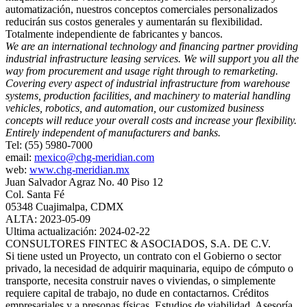
automatización, nuestros conceptos comerciales personalizados
reducirán sus costos generales y aumentarán su flexibilidad.
Totalmente independiente de fabricantes y bancos.
We are an international technology and financing partner providing
industrial infrastructure leasing services. We will support you all the
way from procurement and usage right through to remarketing.
Covering every aspect of industrial infrastructure from warehouse
systems, production facilities, and machinery to material handling
vehicles, robotics, and automation, our customized business
concepts will reduce your overall costs and increase your flexibility.
Entirely independent of manufacturers and banks.
Tel: (55) 5980-7000
email:
mexico@chg-meridian.com
web:
www.chg-meridian.mx
Juan Salvador Agraz No. 40 Piso 12
Col. Santa Fé
05348 Cuajimalpa, CDMX
ALTA: 2023-05-09
Ultima actualización: 2024-02-22
CONSULTORES FINTEC & ASOCIADOS, S.A. DE C.V.
Si tiene usted un Proyecto, un contrato con el Gobierno o sector
privado, la necesidad de adquirir maquinaria, equipo de cómputo o
transporte, necesita construir naves o viviendas, o simplemente
requiere capital de trabajo, no dude en contactarnos. Créditos
empresariales y a presonas físicas. Estudios de viabilidad. Asesoría