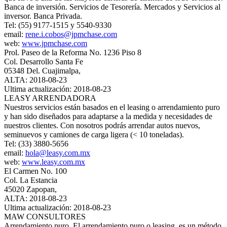
Banca de inversión. Servicios de Tesorería. Mercados y Servicios al
inversor. Banca Privada.
Tel: (55) 9177-1515 y 5540-9330
email:
rene.i.cobos@jpmchase.com
web:
www.jpmchase.com
Prol. Paseo de la Reforma No. 1236 Piso 8
Col. Desarrollo Santa Fe
05348 Del. Cuajimalpa,
ALTA: 2018-08-23
Ultima actualización: 2018-08-23
LEASY ARRENDADORA
Nuestros servicios están basados en el leasing o arrendamiento puro
y han sido diseñados para adaptarse a la medida y necesidades de
nuestros clientes. Con nosotros podrás arrendar autos nuevos,
seminuevos y camiones de carga ligera (< 10 toneladas).
Tel: (33) 3880-5656
email:
hola@leasy.com.mx
web:
www.leasy.com.mx
El Carmen No. 100
Col. La Estancia
45020 Zapopan,
ALTA: 2018-08-23
Ultima actualización: 2018-08-23
MAW CONSULTORES
Arrendamiento puro. El arrendamiento puro o leasing, es un método