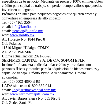
específicas de tu negocio. Mediante un proceso 100% en línea obtén
crédito para capital de trabajo, sin perder tiempo valioso que puedes
invertir en tu negocio.
Préstamos en línea para pequeños negocios que quieren crecer y
convertirse en empresas de alto impacto.
Tel: (55) 4161-3564
email:
info@konfio.mx
email:
atencion@konfio.mx
web:
www.konfio.mx
Av. Horacio No. 1844 Piso 8
Col. Polanco
11510 Miguel HIdalgo, CDMX
ALTA: 2019-02-06
Ultima actualización: 2021-06-28
SERFIMEX CAPITAL, S.A. DE C.V. SOFOM E.N.R.
Institución financiera dedicada a dar crédito y arrendamiento a
personas físicas y morales para la adquisición de bienes muebles y
capital de trabajo. Crédito Pyme. Arrendamiento. Crédito
automotriz.
Tel: (55) 5003-4890 al 93
LADA sin costo: 01800-832-9141
email:
une@serfimexcapital.com.mx
web:
www.serfimexcapital.com.mx
Av. Javier Barros Sierra No. 555 Piso 8
Col. Zedec Santa Fe