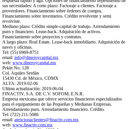
respuesta rápido y ágil. Opciones de financiamiento dependiendo de
sus necesidades: A corto plazo: Factoraje a clientes. Factoraje a
proveedores. Financiamiento sobre órdenes de compra.
Financiamiento sobre inventarios. Crédito revolvente y semi
revolviste.
Mediano plazo: Crédito simple-capital de trabajo. Arrendamiento
puro y financiero. Lease-back. Adquisición de activos.
Financiamiento sobre proyectos y contratos.
A largo plazo: Real Estate. Lease-back inmobiliario. Adquisición de
naves y oficinas.
Tel: (55) 6969-8751
email:
info@dineroycapital.mx
web:
www.dineroycapital.mx
Pekín No. 128
Col. Aquiles Serdán
15430 Cd. de México, CDMX
ALTA: 2019-02-06
Ultima actualización: 2019-06-04
FINACTIV, S.A. DE C.V. SOFOM, E.N.R.
Empresa mexicana que ofrece servicios financieros especializados
para el equipamiento de las Pequeñas y Medianas Empresas.
Arrendamiento puro. Arrendamiento financiero. Crédito.
Tel: (722) 211-5086
email:
atencionaclientes@finactiv.com.mx
web:
www.finactiv.com.mx