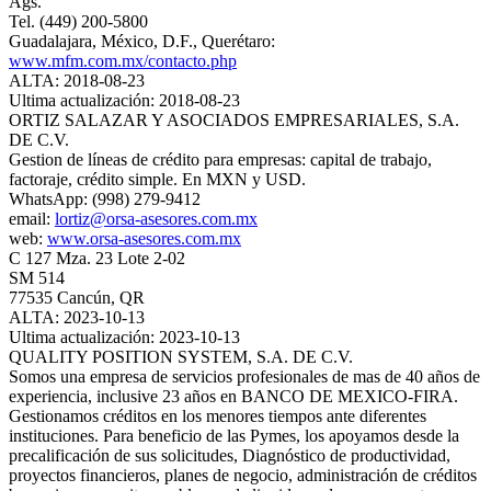
Ags.
Tel. (449) 200-5800
Guadalajara, México, D.F., Querétaro:
www.mfm.com.mx/contacto.php
ALTA: 2018-08-23
Ultima actualización: 2018-08-23
ORTIZ SALAZAR Y ASOCIADOS EMPRESARIALES, S.A.
DE C.V.
Gestion de líneas de crédito para empresas: capital de trabajo,
factoraje, crédito simple. En MXN y USD.
WhatsApp: (998) 279-9412
email:
lortiz@orsa-asesores.com.mx
web:
www.orsa-asesores.com.mx
C 127 Mza. 23 Lote 2-02
SM 514
77535 Cancún, QR
ALTA: 2023-10-13
Ultima actualización: 2023-10-13
QUALITY POSITION SYSTEM, S.A. DE C.V.
Somos una empresa de servicios profesionales de mas de 40 años de
experiencia, inclusive 23 años en BANCO DE MEXICO‐FIRA.
Gestionamos créditos en los menores tiempos ante diferentes
instituciones. Para beneficio de las Pymes, los apoyamos desde la
precalificación de sus solicitudes, Diagnóstico de productividad,
proyectos financieros, planes de negocio, administración de créditos