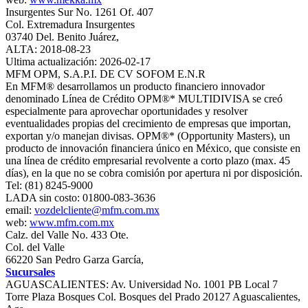
Insurgentes Sur No. 1261 Of. 407
Col. Extremadura Insurgentes
03740 Del. Benito Juárez,
ALTA: 2018-08-23
Ultima actualización: 2026-02-17
MFM OPM, S.A.P.I. DE CV SOFOM E.N.R
En MFM® desarrollamos un producto financiero innovador
denominado Línea de Crédito OPM®* MULTIDIVISA se creó
especialmente para aprovechar oportunidades y resolver
eventualidades propias del crecimiento de empresas que importan,
exportan y/o manejan divisas. OPM®* (Opportunity Masters), un
producto de innovación financiera único en México, que consiste en
una línea de crédito empresarial revolvente a corto plazo (max. 45
días), en la que no se cobra comisión por apertura ni por disposición.
Tel: (81) 8245-9000
LADA sin costo: 01800-083-3636
email:
vozdelcliente@mfm.com.mx
web:
www.mfm.com.mx
Calz. del Valle No. 433 Ote.
Col. del Valle
66220 San Pedro Garza García,
Sucursales
AGUASCALIENTES: Av. Universidad No. 1001 PB Local 7
Torre Plaza Bosques Col. Bosques del Prado 20127 Aguascalientes,