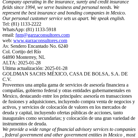
Company operating in the insurance, surety and credit insurance
fields since 1994, we serve business and personal needs. We
represent the best insurance and bonding companies in Mexico.
Our personal customer service sets us apart. We speak english.
Tel: (81) 1133-2222
WhatsApp: (81) 1133-5918
email:
fgm@garzaconsultores.com
web:
www.garzaconsultores.com
Av. Sendero Encantado No. 6240
Col. Cortijo del Río
64890 Monterrey, NL
ALTA: 2025-01-28
Ultima actualización: 2025-01-28
GOLDMAN SACHS MÉXICO, CASA DE BOLSA, S.A. DE
C.V.
Proveemos una amplia gama de servicios de asesoría financiera a
compañías, gobierno federal y otras entidades gubernamentales en
Mexico, destacando entre los principales: asesoría en transacciones
de fusiones y adquisiciones, incluyendo compra venta de negocios y
activos, y servicios de colocación de valores en los mercados de
deuda y capital, incluyendo ofertas públicas de acciones, tanto
inaugurales como secundarias; y colocación de una gran variedad de
instrumentos de deuda.
We provide a wide range of financial advisory services to companies
, federal government and other government entities in Mexico , most