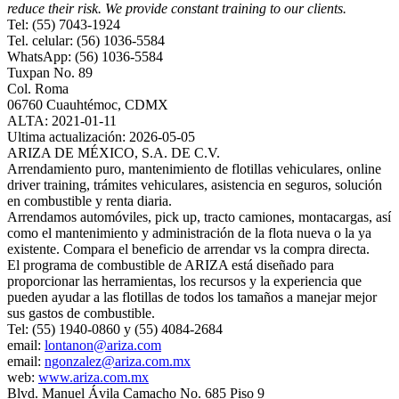
reduce their risk. We provide constant training to our clients.
Tel: (55) 7043-1924
Tel. celular: (56) 1036-5584
WhatsApp: (56) 1036-5584
Tuxpan No. 89
Col. Roma
06760 Cuauhtémoc, CDMX
ALTA: 2021-01-11
Ultima actualización: 2026-05-05
ARIZA DE MÉXICO, S.A. DE C.V.
Arrendamiento puro, mantenimiento de flotillas vehiculares, online
driver training, trámites vehiculares, asistencia en seguros, solución
en combustible y renta diaria.
Arrendamos automóviles, pick up, tracto camiones, montacargas, así
como el mantenimiento y administración de la flota nueva o la ya
existente. Compara el beneficio de arrendar vs la compra directa.
El programa de combustible de ARIZA está diseñado para
proporcionar las herramientas, los recursos y la experiencia que
pueden ayudar a las flotillas de todos los tamaños a manejar mejor
sus gastos de combustible.
Tel: (55) 1940-0860 y (55) 4084-2684
email:
lontanon@ariza.com
email:
ngonzalez@ariza.com.mx
web:
www.ariza.com.mx
Blvd. Manuel Ávila Camacho No. 685 Piso 9