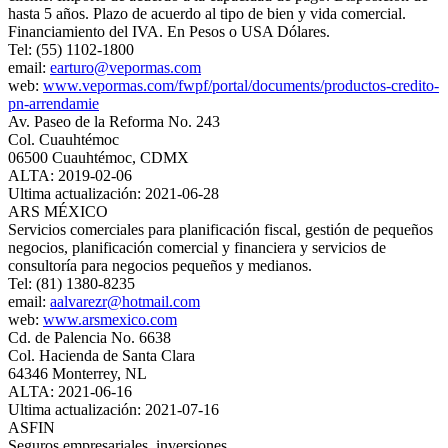
hasta 5 años. Plazo de acuerdo al tipo de bien y vida comercial.
Financiamiento del IVA. En Pesos o USA Dólares.
Tel: (55) 1102-1800
email:
earturo@vepormas.com
web:
www.vepormas.com/fwpf/portal/documents/productos-credito-
pn-arrendamie
Av. Paseo de la Reforma No. 243
Col. Cuauhtémoc
06500 Cuauhtémoc, CDMX
ALTA: 2019-02-06
Ultima actualización: 2021-06-28
ARS MÉXICO
Servicios comerciales para planificación fiscal, gestión de pequeños
negocios, planificación comercial y financiera y servicios de
consultoría para negocios pequeños y medianos.
Tel: (81) 1380-8235
email:
aalvarezr@hotmail.com
web:
www.arsmexico.com
Cd. de Palencia No. 6638
Col. Hacienda de Santa Clara
64346 Monterrey, NL
ALTA: 2021-06-16
Ultima actualización: 2021-07-16
ASFIN
Seguros empresariales, inversiones.