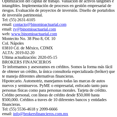
Optimización del capital de trabajo. Valuación de activos tangibles e
intangibles. Implementación de procesos en gestión empresarial de
riesgos. Evaluación de proyectos de inversión. Diseño de portafolios
de inversión patrimonial.
Tel: (55) 2631-6105
email:
contacto@binomioactuarial.com
email:
rv@binomioactuarial.com
web:
www.binomioactuarial.com
Montecito No. 38 Piso 8, Of. 10
Col. Nápoles
03810 Cd. de México, CDMX
ALTA: 2019-02-20
Ultima actualización: 2020-05-15
BROKERS FINANCIEROS
Te informamos y asesoramos en créditos. Somos la forma más fácil
de obtener un crédito, la única consultoría especializada (bróker) que
te maneja diferentes alternativas financieras.
Hipotecario. Automotriz, manejamos todas las marcas de autos
nuevos y seminuevos. PyME o empresarial, enfocado tanto para
personas físicas como para personas morales. Tarjeta de crédito.
Crédito personal, con líneas de crédito desde $50,000 hasta
$500,000. Créditos a traves de 10 diferentes bancos y entidades
financieras.
Tel: (55) 5536-4618 y 2099-6666
email:
info@brokersfinancieros.com.mx