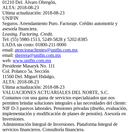
01210 Del. Álvaro Obregón,
ALTA: 2018-08-23
Ultima actualización: 2018-08-23
UNIFIN
Seguros. Arrendamiento Puro. Factoraje. Crédito automotriz y
asesoría financiera.
Leasing. Factoring. Credit.
Tel: (55) 5980-1513, 5249-5828 y 5202-8385
LADA sin costo: 01800-211-9000
email:
atencionaclientes@unifin.com.mx
email:
sherrera@unifin.com.mx
web:
www.unifin.com.mx
Presidente Masaryk No. 111
Col. Polanco 5a. Sección
11560 Del. Miguel Hidalgo,
ALTA: 2018-08-23
Ultima actualización: 2018-08-23
VALUACIONES ACTUARIALES DEL NORTE, S.C.
Contamos con una gama de servicios especializados que nos
permiten brindar soluciones integrales a las necesidades del cliente:
NIF D-3 pasivos laborales. Pensiones privadas (diseño, evaluación,
implementación y modificación de planes de pensión). Asesoría en
Inversiones.
Administración Integral de Inversiones. Plataforma Integral de
servicios financieros. Consultoría financiera.