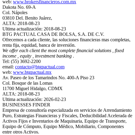
web:
www.brokersfinancieros.com.mx
Dakota No. 69-A
Col. Nápoles
03810 Del. Benito Juárez,
ALTA: 2018-08-23
Ultima actualización: 2018-08-23
BTG PACTUAL CASA DE BOLSA, S.A. DE C.V.
Ofrecemos a cada cliente, las soluciones financieras mas completas,
renta fija, equidad, banca de inversión.
We offer each client the most complete financial solutions , fixed
income , equity , investment banking .
Tel: (55) 3692-2200
email:
contacto@btgpactual.com
web:
www.btgpactual.mx
Av. Paseo de los Tamarindos No. 400-A Piso 23
Col. Bosque de las Lomas
11700 Miguel Hidalgo, CDMX
ALTA: 2018-08-23
Ultima actualización: 2026-02-23
BUSINESSES FINDER
Empresa de consultoría especializada en servicios de Arrendamiento
Puro, Estrategias Financieras y Fiscales, Deducibilidad Acelerada de
Activos Fijos e Inventarios de Maquinaria, Equipo de Transporte,
Equipo de Cómputo, Equipo Médico, Mobiliario, Componentes
entre otros Activos.