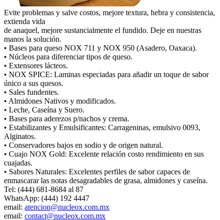
Evite problemas y salve costos, mejore textura, hebra y consistencia,
extienda vida
de anaquel, mejore sustancialmente el fundido. Deje en nuestras
manos la solución.
• Bases para queso NOX 711 y NOX 950 (Asadero, Oaxaca).
• Núcleos para diferenciar tipos de queso.
• Extensores lácteos.
• NOX SPICE: Laminas especiadas para añadir un toque de sabor
único a sus quesos.
• Sales fundentes.
• Almidones Nativos y modificados.
• Leche, Caseína y Suero.
• Bases para aderezos p/nachos y crema.
• Estabilizantes y Emulsificantes: Carrageninas, emulsivo 0093,
Alginatos.
• Conservadores bajos en sodio y de origen natural.
• Cuajo NOX Gold: Excelente relación costo rendimiento en sus
cuajadas.
• Sabores Naturales: Excelentes perfiles de sabor capaces de
enmascarar las notas desagradables de grasa, almidones y caseína.
Tel: (444) 681-8684 al 87
WhatsApp: (444) 192 4447
email:
atencion@nucleox.com.mx
email:
contact@nucleox.com.mx