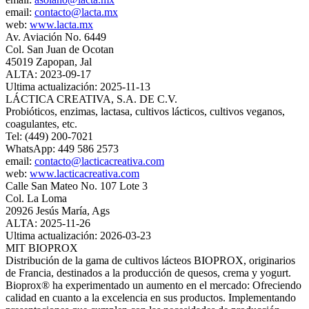
email:
contacto@lacta.mx
web:
www.lacta.mx
Av. Aviación No. 6449
Col. San Juan de Ocotan
45019 Zapopan, Jal
ALTA: 2023-09-17
Ultima actualización: 2025-11-13
LÁCTICA CREATIVA, S.A. DE C.V.
Probióticos, enzimas, lactasa, cultivos lácticos, cultivos veganos,
coagulantes, etc.
Tel: (449) 200-7021
WhatsApp: 449 586 2573
email:
contacto@lacticacreativa.com
web:
www.lacticacreativa.com
Calle San Mateo No. 107 Lote 3
Col. La Loma
20926 Jesús María, Ags
ALTA: 2025-11-26
Ultima actualización: 2026-03-23
MIT BIOPROX
Distribución de la gama de cultivos lácteos BIOPROX, originarios
de Francia, destinados a la producción de quesos, crema y yogurt.
Bioprox® ha experimentado un aumento en el mercado: Ofreciendo
calidad en cuanto a la excelencia en sus productos. Implementando