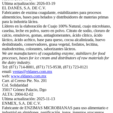
Ultima actualización: 2026-03-19
EL DANÉS, S.A. DE C.V.
Fabricantes de enzima coagulante, estabilizantes para procesos
alimenticios, bases para helados y distribuidores de materias primas
para la industria láctea.
Líderes en la elaboración de Cuajo 100% Natural, cuajo microbiano,
caseína, leche en polvo, suero en polvo. Citrato de sodio, cloruro de
calcio, emulsivos, gomas, antiaglomerantes, ácido cítrico, ácido
láctico, ácido acético, base para queso, cocoa alcalinizada, huevo
deshidratado, conservadores, grasa vegetal, fosfatos, lecitina,
maltodextrina, colorantes, saborizantes lácteos.
We are manufacturers of coagulating enzyme, stabilizers for food
processes, bases for ice cream and distributors of raw materials for
the dairy industry.
Tel: (871) 714-8001, (871) 715-9538, (871) 723-0121
email:
ventas@eldanes.com.mx
web:
www.eldanes.com.mx
Carr. al Cereso Pte. No. 201
Col. Solidaridad
35017 Gómez Palacio, Dgo
ALTA: 2004-02-02
Ultima actualización: 2025-11-13
ENMEX, S.A. DE C.V.
Fabricante de ENZIMAS MICROBIANAS para uso alimentario e
industrial en almidones, panificación, jugos, ingenios azucareros,