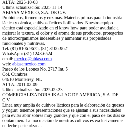
ALTA: 2025-10-03
Ultima actualización: 2025-11-14
ABIASA MÉXICO, S.A. DE C.V.
Probióticos, fermentos y enzimas. Materias primas para la industria
láctica y cárnica, cultivos lácticos liofilizados. Nuestro equipo
técnico está especializado en el know how para poder ayudarle a
mejorar la textura, el color y el aroma de sus productos, protegerlos
de microorganismos indeseables y aumentar sus propiedades
funcionales y nutritivas.
Tel: (81) 8106-9675, (81) 8106-9621
WhatsApp: (81) 1243-6524
email:
mexico@abiasa.com
web:
abiasamexico.com
Paseo de los Leones No. 2717 Int. 5
Col. Cumbres
64610 Monterrey, NL
ALTA: 2011-02-09
Ultima actualización: 2025-09-23
COMERCIALIZADORA IKA-LAC DE AMÉRICA, S.A. DE
C.V.
Línea muy amplia de cultivos lácticos para la elaboración de quesos
y yogurt, tenemos presentaciones que se ajustan a sus necesidades
para evitar abrir sobres muy grandes y que con el paso de los días se
contaminen. La inoculación de nuestros cultivos es exclusivamente
en leche pasteurizada.