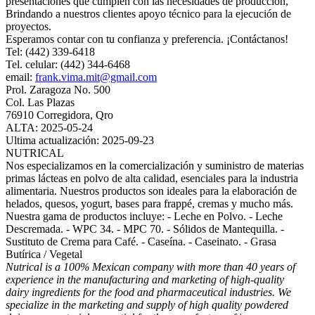
presentaciones que cumplen con las necesidades de producción,
Brindando a nuestros clientes apoyo técnico para la ejecución de
proyectos.
Esperamos contar con tu confianza y preferencia. ¡Contáctanos!
Tel: (442) 339-6418
Tel. celular: (442) 344-6468
email:
frank.vima.mit@gmail.com
Prol. Zaragoza No. 500
Col. Las Plazas
76910 Corregidora, Qro
ALTA: 2025-05-24
Ultima actualización: 2025-09-23
NUTRICAL
Nos especializamos en la comercialización y suministro de materias
primas lácteas en polvo de alta calidad, esenciales para la industria
alimentaria. Nuestros productos son ideales para la elaboración de
helados, quesos, yogurt, bases para frappé, cremas y mucho más.
Nuestra gama de productos incluye: - Leche en Polvo. - Leche
Descremada. - WPC 34. - MPC 70. - Sólidos de Mantequilla. -
Sustituto de Crema para Café. - Caseína. - Caseinato. - Grasa
Butírica / Vegetal
Nutrical is a 100% Mexican company with more than 40 years of
experience in the manufacturing and marketing of high-quality
dairy ingredients for the food and pharmaceutical industries. We
specialize in the marketing and supply of high quality powdered