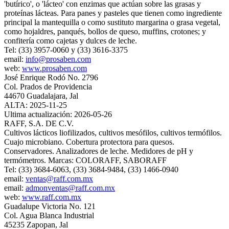
'butírico', o 'lácteo' con enzimas que actúan sobre las grasas y
proteínas lácteas. Para panes y pasteles que tienen como ingrediente
principal la mantequilla o como sustituto margarina o grasa vegetal,
como hojaldres, panqués, bollos de queso, muffins, crotones; y
confitería como cajetas y dulces de leche.
Tel: (33) 3957-0060 y (33) 3616-3375
email:
info@prosaben.com
web:
www.prosaben.com
José Enrique Rodó No. 2796
Col. Prados de Providencia
44670 Guadalajara, Jal
ALTA: 2025-11-25
Ultima actualización: 2026-05-26
RAFF, S.A. DE C.V.
Cultivos lácticos liofilizados, cultivos mesófilos, cultivos termófilos.
Cuajo microbiano. Cobertura protectora para quesos.
Conservadores. Analizadores de leche. Medidores de pH y
termómetros. Marcas: COLORAFF, SABORAFF
Tel: (33) 3684-6063, (33) 3684-9484, (33) 1466-0940
email:
ventas@raff.com.mx
email:
admonventas@raff.com.mx
web:
www.raff.com.mx
Guadalupe Victoria No. 121
Col. Agua Blanca Industrial
45235 Zapopan, Jal