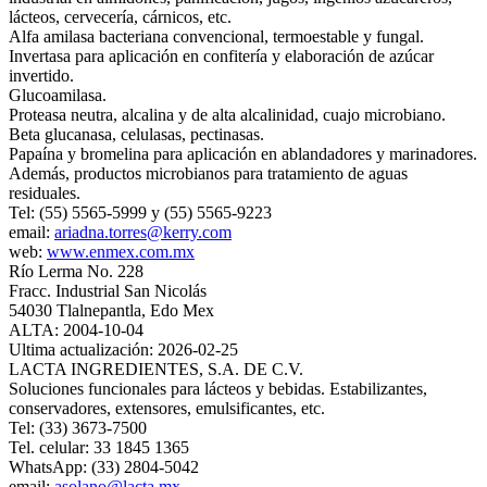
lácteos, cervecería, cárnicos, etc.
Alfa amilasa bacteriana convencional, termoestable y fungal.
Invertasa para aplicación en confitería y elaboración de azúcar
invertido.
Glucoamilasa.
Proteasa neutra, alcalina y de alta alcalinidad, cuajo microbiano.
Beta glucanasa, celulasas, pectinasas.
Papaína y bromelina para aplicación en ablandadores y marinadores.
Además, productos microbianos para tratamiento de aguas
residuales.
Tel: (55) 5565-5999 y (55) 5565-9223
email:
ariadna.torres@kerry.com
web:
www.enmex.com.mx
Río Lerma No. 228
Fracc. Industrial San Nicolás
54030 Tlalnepantla, Edo Mex
ALTA: 2004-10-04
Ultima actualización: 2026-02-25
LACTA INGREDIENTES, S.A. DE C.V.
Soluciones funcionales para lácteos y bebidas. Estabilizantes,
conservadores, extensores, emulsificantes, etc.
Tel: (33) 3673-7500
Tel. celular: 33 1845 1365
WhatsApp: (33) 2804-5042
email:
asolano@lacta.mx