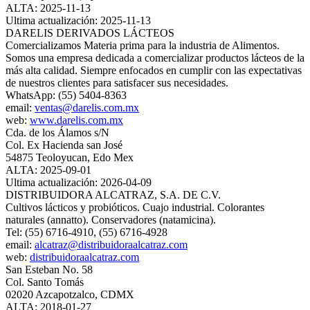
ALTA: 2025-11-13
Ultima actualización: 2025-11-13
DARELIS DERIVADOS LÁCTEOS
Comercializamos Materia prima para la industria de Alimentos.
Somos una empresa dedicada a comercializar productos lácteos de la
más alta calidad. Siempre enfocados en cumplir con las expectativas
de nuestros clientes para satisfacer sus necesidades.
WhatsApp: (55) 5404-8363
email:
ventas@darelis.com.mx
web:
www.darelis.com.mx
Cda. de los Álamos s/N
Col. Ex Hacienda san José
54875 Teoloyucan, Edo Mex
ALTA: 2025-09-01
Ultima actualización: 2026-04-09
DISTRIBUIDORA ALCATRAZ, S.A. DE C.V.
Cultivos lácticos y probióticos. Cuajo industrial. Colorantes
naturales (annatto). Conservadores (natamicina).
Tel: (55) 6716-4910, (55) 6716-4928
email:
alcatraz@distribuidoraalcatraz.com
web:
distribuidoraalcatraz.com
San Esteban No. 58
Col. Santo Tomás
02020 Azcapotzalco, CDMX
ALTA: 2018-01-27