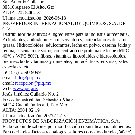
San Antonio Calichar
38510 Apaseo El Alto, Gto
ALTA: 2026-06-18
Ultima actualización: 2026-06-18
PROVEEDOR INTERNACIONAL DE QUÍMICOS, S.A. DE
C.V.
Distribuidor de aditivos e ingredientes para la industria alimentaria.
Acidulantes, antioxidantes, conservadores, potenciadores de sabor,
grasas, Hidrocoloides, edulcorantes, leche en polvo, caseína ácida y
renina, caseinato de sodio, concentrado de proteína de leche (MPC
40% y WPC 80%), fibras, vitaminas liposolubles e hidrosolubles,
pre-mezcla de vitaminas y minerales, nutracéuticos, enzimas, sales
especiales, etc.
Tel: (55) 5390-9099
email:
info@piq.mx
email:
recepcion@piq.mx
web:
www.piq.mx
Jesús Jiménez Gallardo No. 2
Fracc. Industrial San Sebastián Xhala
54714 Cuautitlán Izcalli, Edo Mex
ALTA: 2004-02-19
Ultima actualización: 2025-11-13
PROYECTOS DE SABORIZACIÓN ENZIMÁTICA, S.A.
Elaboración de sabores por modificación enzimática para alimentos.
Para derivados lácteos y análogos, sabores como 'madurado', 'añejo',