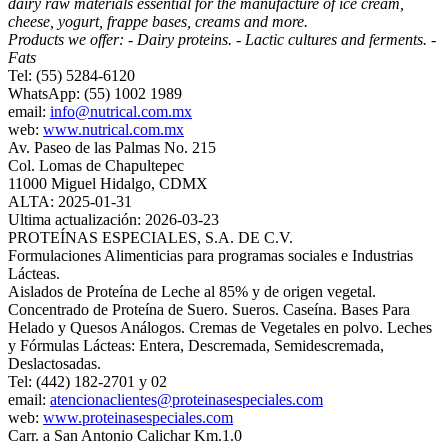
dairy raw materials essential for the manufacture of ice cream,
cheese, yogurt, frappe bases, creams and more.
Products we offer: - Dairy proteins. - Lactic cultures and ferments. -
Fats
Tel: (55) 5284-6120
WhatsApp: (55) 1002 1989
email:
info@nutrical.com.mx
web:
www.nutrical.com.mx
Av. Paseo de las Palmas No. 215
Col. Lomas de Chapultepec
11000 Miguel Hidalgo, CDMX
ALTA: 2025-01-31
Ultima actualización: 2026-03-23
PROTEÍNAS ESPECIALES, S.A. DE C.V.
Formulaciones Alimenticias para programas sociales e Industrias
Lácteas.
Aislados de Proteína de Leche al 85% y de origen vegetal.
Concentrado de Proteína de Suero. Sueros. Caseína. Bases Para
Helado y Quesos Análogos. Cremas de Vegetales en polvo. Leches
y Fórmulas Lácteas: Entera, Descremada, Semidescremada,
Deslactosadas.
Tel: (442) 182-2701 y 02
email:
atencionaclientes@proteinasespeciales.com
web:
www.proteinasespeciales.com
Carr. a San Antonio Calichar Km.1.0