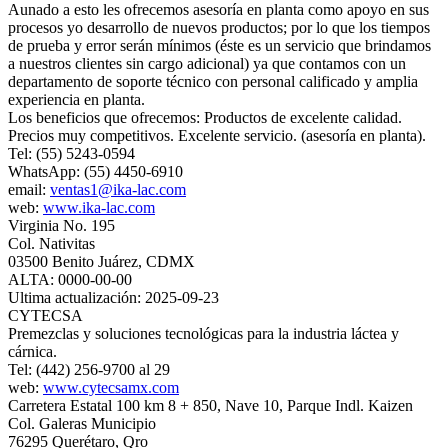
Aunado a esto les ofrecemos asesoría en planta como apoyo en sus
procesos yo desarrollo de nuevos productos; por lo que los tiempos
de prueba y error serán mínimos (éste es un servicio que brindamos
a nuestros clientes sin cargo adicional) ya que contamos con un
departamento de soporte técnico con personal calificado y amplia
experiencia en planta.
Los beneficios que ofrecemos: Productos de excelente calidad.
Precios muy competitivos. Excelente servicio. (asesoría en planta).
Tel: (55) 5243-0594
WhatsApp: (55) 4450-6910
email:
ventas1@ika-lac.com
web:
www.ika-lac.com
Virginia No. 195
Col. Nativitas
03500 Benito Juárez, CDMX
ALTA: 0000-00-00
Ultima actualización: 2025-09-23
CYTECSA
Premezclas y soluciones tecnológicas para la industria láctea y
cárnica.
Tel: (442) 256-9700 al 29
web:
www.cytecsamx.com
Carretera Estatal 100 km 8 + 850, Nave 10, Parque Indl. Kaizen
Col. Galeras Municipio
76295 Querétaro, Qro