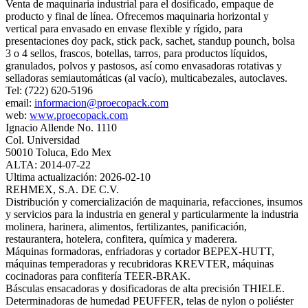
Venta de maquinaria industrial para el dosificado, empaque de
producto y final de línea. Ofrecemos maquinaria horizontal y
vertical para envasado en envase flexible y rígido, para
presentaciones doy pack, stick pack, sachet, standup pounch, bolsa
3 o 4 sellos, frascos, botellas, tarros, para productos líquidos,
granulados, polvos y pastosos, así como envasadoras rotativas y
selladoras semiautomáticas (al vacío), multicabezales, autoclaves.
Tel: (722) 620-5196
email:
informacion@proecopack.com
web:
www.proecopack.com
Ignacio Allende No. 1110
Col. Universidad
50010 Toluca, Edo Mex
ALTA: 2014-07-22
Ultima actualización: 2026-02-10
REHMEX, S.A. DE C.V.
Distribución y comercialización de maquinaria, refacciones, insumos
y servicios para la industria en general y particularmente la industria
molinera, harinera, alimentos, fertilizantes, panificación,
restaurantera, hotelera, confitera, química y maderera.
Máquinas formadoras, enfriadoras y cortador BEPEX-HUTT,
máquinas temperadoras y recubridoras KREVTER, máquinas
cocinadoras para confitería TEER-BRAK.
Básculas ensacadoras y dosificadoras de alta precisión THIELE.
Determinadoras de humedad PEUFFER, telas de nylon o poliéster