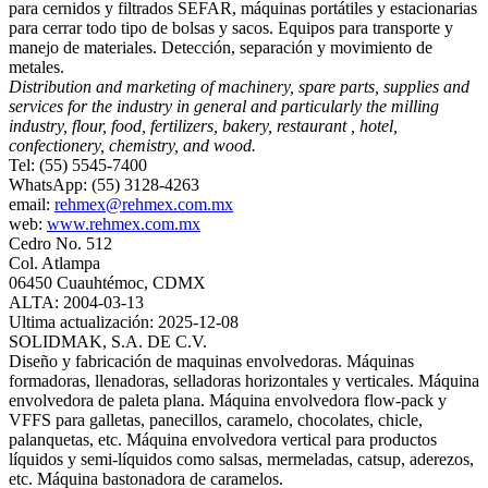
para cernidos y filtrados SEFAR, máquinas portátiles y estacionarias
para cerrar todo tipo de bolsas y sacos. Equipos para transporte y
manejo de materiales. Detección, separación y movimiento de
metales.
Distribution and marketing of machinery, spare parts, supplies and
services for the industry in general and particularly the milling
industry, flour, food, fertilizers, bakery, restaurant , hotel,
confectionery, chemistry, and wood.
Tel: (55) 5545-7400
WhatsApp: (55) 3128-4263
email:
rehmex@rehmex.com.mx
web:
www.rehmex.com.mx
Cedro No. 512
Col. Atlampa
06450 Cuauhtémoc, CDMX
ALTA: 2004-03-13
Ultima actualización: 2025-12-08
SOLIDMAK, S.A. DE C.V.
Diseño y fabricación de maquinas envolvedoras. Máquinas
formadoras, llenadoras, selladoras horizontales y verticales. Máquina
envolvedora de paleta plana. Máquina envolvedora flow-pack y
VFFS para galletas, panecillos, caramelo, chocolates, chicle,
palanquetas, etc. Máquina envolvedora vertical para productos
líquidos y semi-líquidos como salsas, mermeladas, catsup, aderezos,
etc. Máquina bastonadora de caramelos.