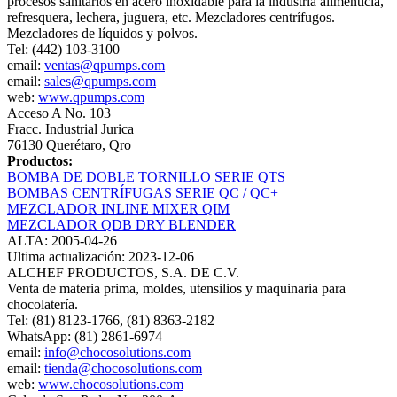
procesos sanitarios en acero inoxidable para la industria alimenticia,
refresquera, lechera, juguera, etc. Mezcladores centrífugos.
Mezcladores de líquidos y polvos.
Tel: (442) 103-3100
email:
ventas@qpumps.com
email:
sales@qpumps.com
web:
www.qpumps.com
Acceso A No. 103
Fracc. Industrial Jurica
76130 Querétaro, Qro
Productos:
BOMBA DE DOBLE TORNILLO SERIE QTS
BOMBAS CENTRÍFUGAS SERIE QC / QC+
MEZCLADOR INLINE MIXER QIM
MEZCLADOR QDB DRY BLENDER
ALTA: 2005-04-26
Ultima actualización: 2023-12-06
ALCHEF PRODUCTOS, S.A. DE C.V.
Venta de materia prima, moldes, utensilios y maquinaria para
chocolatería.
Tel: (81) 8123-1766, (81) 8363-2182
WhatsApp: (81) 2861-6974
email:
info@chocosolutions.com
email:
tienda@chocosolutions.com
web:
www.chocosolutions.com