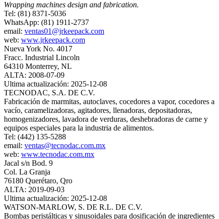
Wrapping machines design and fabrication.
Tel: (81) 8371-5036
WhatsApp: (81) 1911-2737
email:
ventas01@jrkeepack.com
web:
www.jrkeepack.com
Nueva York No. 4017
Fracc. Industrial Lincoln
64310 Monterrey, NL
ALTA: 2008-07-09
Ultima actualización: 2025-12-08
TECNODAC, S.A. DE C.V.
Fabricación de marmitas, autoclaves, cocedores a vapor, cocedores a
vacío, caramelizadoras, agitadores, llenadoras, depositadoras,
homogenizadores, lavadora de verduras, deshebradoras de carne y
equipos especiales para la industria de alimentos.
Tel: (442) 135-5288
email:
ventas@tecnodac.com.mx
web:
www.tecnodac.com.mx
Jacal s/n Bod. 9
Col. La Granja
76180 Querétaro, Qro
ALTA: 2019-09-03
Ultima actualización: 2025-12-08
WATSON-MARLOW, S. DE R.L. DE C.V.
Bombas peristálticas y sinusoidales para dosificación de ingredientes