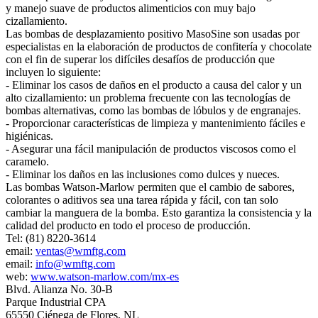
y manejo suave de productos alimenticios con muy bajo
cizallamiento.
Las bombas de desplazamiento positivo MasoSine son usadas por
especialistas en la elaboración de productos de confitería y chocolate
con el fin de superar los difíciles desafíos de producción que
incluyen lo siguiente:
- Eliminar los casos de daños en el producto a causa del calor y un
alto cizallamiento: un problema frecuente con las tecnologías de
bombas alternativas, como las bombas de lóbulos y de engranajes.
- Proporcionar características de limpieza y mantenimiento fáciles e
higiénicas.
- Asegurar una fácil manipulación de productos viscosos como el
caramelo.
- Eliminar los daños en las inclusiones como dulces y nueces.
Las bombas Watson-Marlow permiten que el cambio de sabores,
colorantes o aditivos sea una tarea rápida y fácil, con tan solo
cambiar la manguera de la bomba. Esto garantiza la consistencia y la
calidad del producto en todo el proceso de producción.
Tel: (81) 8220-3614
email:
ventas@wmftg.com
email:
info@wmftg.com
web:
www.watson-marlow.com/mx-es
Blvd. Alianza No. 30-B
Parque Industrial CPA
65550 Ciénega de Flores, NL