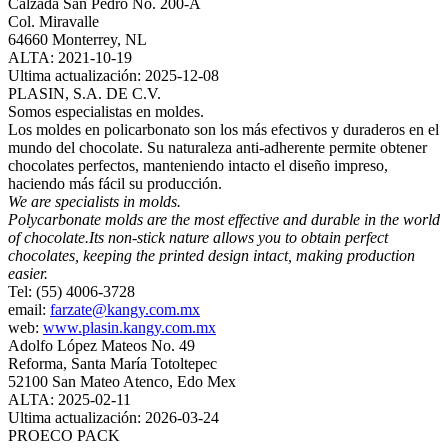
Calzada San Pedro No. 200-A
Col. Miravalle
64660 Monterrey, NL
ALTA: 2021-10-19
Ultima actualización: 2025-12-08
PLASIN, S.A. DE C.V.
Somos especialistas en moldes.
Los moldes en policarbonato son los más efectivos y duraderos en el
mundo del chocolate. Su naturaleza anti-adherente permite obtener
chocolates perfectos, manteniendo intacto el diseño impreso,
haciendo más fácil su producción.
We are specialists in molds.
Polycarbonate molds are the most effective and durable in the world
of chocolate.Its non-stick nature allows you to obtain perfect
chocolates, keeping the printed design intact, making production
easier.
Tel: (55) 4006-3728
email:
farzate@kangy.com.mx
web:
www.plasin.kangy.com.mx
Adolfo López Mateos No. 49
Reforma, Santa María Totoltepec
52100 San Mateo Atenco, Edo Mex
ALTA: 2025-02-11
Ultima actualización: 2026-03-24
PROECO PACK