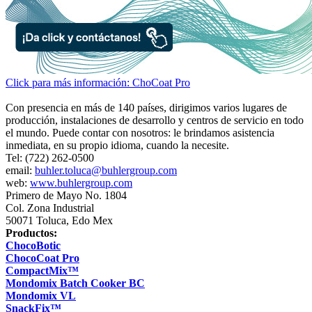
Click para más información: ChoCoat Pro
Con presencia en más de 140 países, dirigimos varios lugares de
producción, instalaciones de desarrollo y centros de servicio en todo
el mundo. Puede contar con nosotros: le brindamos asistencia
inmediata, en su propio idioma, cuando la necesite.
Tel: (722) 262-0500
email:
buhler.toluca@buhlergroup.com
web:
www.buhlergroup.com
Primero de Mayo No. 1804
Col. Zona Industrial
50071 Toluca, Edo Mex
Productos:
ChocoBotic
ChocoCoat Pro
CompactMix™
Mondomix Batch Cooker BC
Mondomix VL
SnackFix™