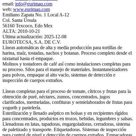
email:
info@eurimaq.com
web:
www.eurimaq.com
Emiliano Zapata No. 1 Local A-12
Col. Santa Úrsula
56160 Texcoco, Edo Mex
ALTA: 2010-10-21
Ultima actualización: 2025-12-08
EUROTECSA, S.A. DE C.V.
Líneas automáticas de alta y media producción para tortillas de
harina, maíz, tostadas, nachos y botanas. Proceso completo desde el
nixtamal hasta el empaque.
Molinos y tostadores de café así como instalaciones completas para
su proceso. Silos para el manejo de materiales. Instantaneizadores
para polvos, empaque al alto vacío, sistemas de detección e
inspección de cuerpos extraños.
Líneas completas para el proceso de tomate, cítricos y frutas para la
obtención de puré, néctares, zumos, concentrados, jugos
clarificados, mermeladas, confituras y semielaborados de frutas para
yogurth y pastelería.
Esterilización y llenado aséptico en bolsas y en recipientes rígidos
para concentrados, productos en trozos, bebidas, legumbres y salsas.
Llenadoras en latas, tapadoras, engargoladoras, cerradoras, sistema
de paletizado y transporte. Etiquetadoras. Sistemas de inspección
para control de nivel y detección de cuerpos extraños. Empacadoras