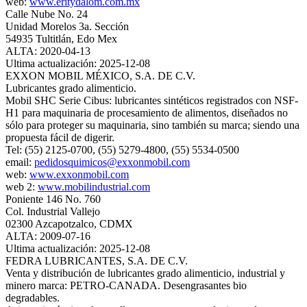
web:
www.eritydalom.com.mx
Calle Nube No. 24
Unidad Morelos 3a. Sección
54935 Tultitlán, Edo Mex
ALTA: 2020-04-13
Ultima actualización: 2025-12-08
EXXON MOBIL MÉXICO, S.A. DE C.V.
Lubricantes grado alimenticio.
Mobil SHC Serie Cibus: lubricantes sintéticos registrados con NSF-
H1 para maquinaria de procesamiento de alimentos, diseñados no
sólo para proteger su maquinaria, sino también su marca; siendo una
propuesta fácil de digerir.
Tel: (55) 2125-0700, (55) 5279-4800, (55) 5534-0500
email:
pedidosquimicos@exxonmobil.com
web:
www.exxonmobil.com
web 2:
www.mobilindustrial.com
Poniente 146 No. 760
Col. Industrial Vallejo
02300 Azcapotzalco, CDMX
ALTA: 2009-07-16
Ultima actualización: 2025-12-08
FEDRA LUBRICANTES, S.A. DE C.V.
Venta y distribución de lubricantes grado alimenticio, industrial y
minero marca: PETRO-CANADA. Desengrasantes bio
degradables.