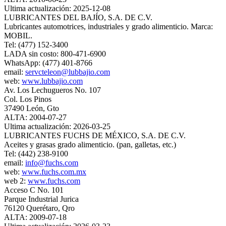
Ultima actualización: 2025-12-08
LUBRICANTES DEL BAJÍO, S.A. DE C.V.
Lubricantes automotrices, industriales y grado alimenticio. Marca:
MOBIL.
Tel: (477) 152-3400
LADA sin costo: 800-471-6900
WhatsApp: (477) 401-8766
email:
servcteleon@lubbajio.com
web:
www.lubbajio.com
Av. Los Lechugueros No. 107
Col. Los Pinos
37490 León, Gto
ALTA: 2004-07-27
Ultima actualización: 2026-03-25
LUBRICANTES FUCHS DE MÉXICO, S.A. DE C.V.
Aceites y grasas grado alimenticio. (pan, galletas, etc.)
Tel: (442) 238-9100
email:
info@fuchs.com
web:
www.fuchs.com.mx
web 2:
www.fuchs.com
Acceso C No. 101
Parque Industrial Jurica
76120 Querétaro, Qro
ALTA: 2009-07-18