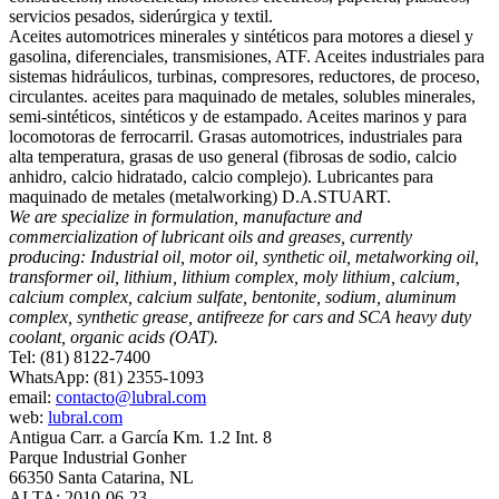
servicios pesados, siderúrgica y textil.
Aceites automotrices minerales y sintéticos para motores a diesel y
gasolina, diferenciales, transmisiones, ATF. Aceites industriales para
sistemas hidráulicos, turbinas, compresores, reductores, de proceso,
circulantes. aceites para maquinado de metales, solubles minerales,
semi-sintéticos, sintéticos y de estampado. Aceites marinos y para
locomotoras de ferrocarril. Grasas automotrices, industriales para
alta temperatura, grasas de uso general (fibrosas de sodio, calcio
anhidro, calcio hidratado, calcio complejo). Lubricantes para
maquinado de metales (metalworking) D.A.STUART.
We are specialize in formulation, manufacture and
commercialization of lubricant oils and greases, currently
producing: Industrial oil, motor oil, synthetic oil, metalworking oil,
transformer oil, lithium, lithium complex, moly lithium, calcium,
calcium complex, calcium sulfate, bentonite, sodium, aluminum
complex, synthetic grease, antifreeze for cars and SCA heavy duty
coolant, organic acids (OAT).
Tel: (81) 8122-7400
WhatsApp: (81) 2355-1093
email:
contacto@lubral.com
web:
lubral.com
Antigua Carr. a García Km. 1.2 Int. 8
Parque Industrial Gonher
66350 Santa Catarina, NL
ALTA: 2010-06-23