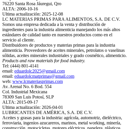
76220 Santa Rosa Jáuregui, Qro
ALTA: 2006-10-16
Ultima actualización: 2025-12-08
LC MATERIAS PRIMAS PARA ALIMENTOS, S.A. DE C.V.
Somos una empresa dedicada a la venta y distribución de
ingredientes para la industria alimenticia manejando los más altos
estándares de calidad tanto en nuestros productos como en el
servicio al cliente.
Distribuidores de productos y materias primas para la industria
alimenticia. Proveedores de aceites minerales, petrolatos o vaselinas
sólidas, aceites minerales industriales y grado cosmético, alimenticio.
Products and raw materials for food industry.
Tel: (444) 801-4141
email:
eduardolc2025@gmail.com
email:
eduardolcmatprimas@gmail.com
web:
www.lcmateriasprimas.com
Av. Arenal No. 6 Bod. 554
Col. Industrial Mexicana
78309 San Luis Potosí, SLP
ALTA: 2015-09-17
Ultima actualización: 2026-04-01
LUBRICANTES DE AMÉRICA, S.A. DE C.V.
Aceites y grasas para la industria: agrícola, automotriz, dieléctrico,
ferroviaria, ingenios azucareros, marinos, metal working, minería,
construcción, motocicletas, motores eléctricos, papelera, plásticos,