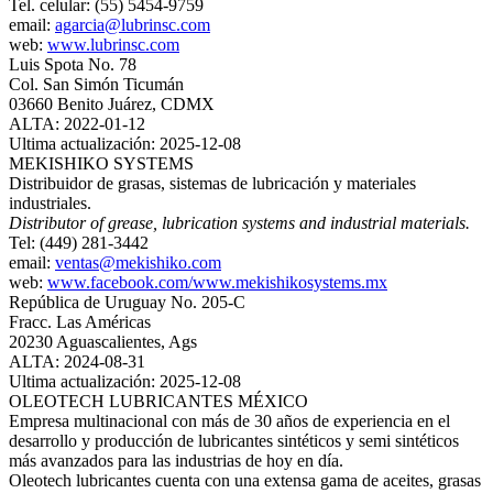
Tel. celular: (55) 5454-9759
email:
agarcia@lubrinsc.com
web:
www.lubrinsc.com
Luis Spota No. 78
Col. San Simón Ticumán
03660 Benito Juárez, CDMX
ALTA: 2022-01-12
Ultima actualización: 2025-12-08
MEKISHIKO SYSTEMS
Distribuidor de grasas, sistemas de lubricación y materiales
industriales.
Distributor of grease, lubrication systems and industrial materials.
Tel: (449) 281-3442
email:
ventas@mekishiko.com
web:
www.facebook.com/www.mekishikosystems.mx
República de Uruguay No. 205-C
Fracc. Las Américas
20230 Aguascalientes, Ags
ALTA: 2024-08-31
Ultima actualización: 2025-12-08
OLEOTECH LUBRICANTES MÉXICO
Empresa multinacional con más de 30 años de experiencia en el
desarrollo y producción de lubricantes sintéticos y semi sintéticos
más avanzados para las industrias de hoy en día.
Oleotech lubricantes cuenta con una extensa gama de aceites, grasas