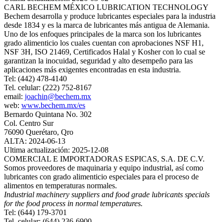
CARL BECHEM MÉXICO LUBRICATION TECHNOLOGY
Bechem desarrolla y produce lubricantes especiales para la industria
desde 1834 y es la marca de lubricantes más antigua de Alemania.
Uno de los enfoques principales de la marca son los lubricantes
grado alimenticio los cuales cuentan con aprobaciones NSF H1,
NSF 3H, ISO 21469, Certificados Halal y Kosher con lo cual se
garantizan la inocuidad, seguridad y alto desempeño para las
aplicaciones más exigentes encontradas en esta industria.
Tel: (442) 478-4140
Tel. celular: (222) 752-8167
email:
joachin@bechem.mx
web:
www.bechem.mx/es
Bernardo Quintana No. 302
Col. Centro Sur
76090 Querétaro, Qro
ALTA: 2024-06-13
Ultima actualización: 2025-12-08
COMERCIAL E IMPORTADORAS ESPICAS, S.A. DE C.V.
Somos proveedores de maquinaria y equipo industrial, así como
lubricantes con grado alimenticio especiales para el proceso de
alimentos en temperaturas normales.
Industrial machinery suppliers and food grade lubricants specials
for the food process in normal temperatures.
Tel: (644) 179-3701
Tel. celular: (644) 236-6900