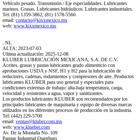
Vehículo pesado. Transmisión / Eje especialidades. Lubricantes
marinos. Grasas. Lubricantes hidráulicos. Lubricantes industriales.
Tel: (81) 1359-3862, (81) 1578-5566
email:
contacto@kixxmexico.mx
web:
www.kixxmexico.mx
, NL
ALTA: 2023-07-03
Ultima actualización: 2025-12-08
KLUBER LUBRICACIÓN MEXICANA, S.A. DE C.V.
Aceites, grasas y pastas lubricantes grado alimenticio con
aprobaciones USDA y NSF, H1 y H2 para la lubricación de
reductores, cadenas, rodamientos y compresores de aire. Productos
lubricantes KLUBER para uso general y especiales para
condiciones extremas de trabajo: alta-baja temperatura, carga,
velocidad y resistentes a agua, vapor y sanitizantes.
Los productos lubricantes KLUBER son recomendados por los
principales fabricantes de maquinaria y equipo de diversas marcas
utilizados en los diferentes procesos de producción en la industria.
Tel: (442) 229-5700
email:
ventas@kluber.com.mx
web:
www.klueber.com
Av. De la Montaña No. 109
Parque Industrial Querétaro