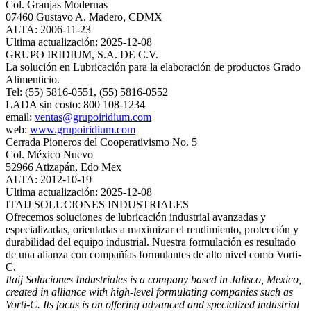
Col. Granjas Modernas
07460 Gustavo A. Madero, CDMX
ALTA: 2006-11-23
Ultima actualización: 2025-12-08
GRUPO IRIDIUM, S.A. DE C.V.
La solución en Lubricación para la elaboración de productos Grado
Alimenticio.
Tel: (55) 5816-0551, (55) 5816-0552
LADA sin costo: 800 108-1234
email:
ventas@grupoiridium.com
web:
www.grupoiridium.com
Cerrada Pioneros del Cooperativismo No. 5
Col. México Nuevo
52966 Atizapán, Edo Mex
ALTA: 2012-10-19
Ultima actualización: 2025-12-08
ITAIJ SOLUCIONES INDUSTRIALES
Ofrecemos soluciones de lubricación industrial avanzadas y
especializadas, orientadas a maximizar el rendimiento, protección y
durabilidad del equipo industrial. Nuestra formulación es resultado
de una alianza con compañías formulantes de alto nivel como Vorti-
C.
Itaij Soluciones Industriales is a company based in Jalisco, Mexico,
created in alliance with high-level formulating companies such as
Vorti-C. Its focus is on offering advanced and specialized industrial