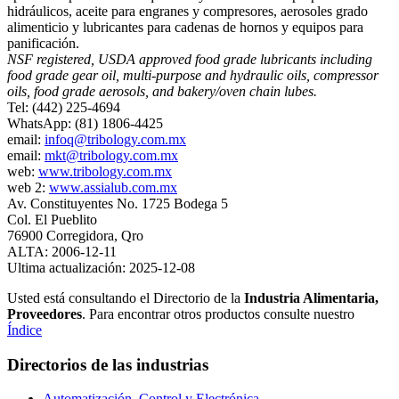
hidráulicos, aceite para engranes y compresores, aerosoles grado
alimenticio y lubricantes para cadenas de hornos y equipos para
panificación.
NSF registered, USDA approved food grade lubricants including
food grade gear oil, multi-purpose and hydraulic oils, compressor
oils, food grade aerosols, and bakery/oven chain lubes.
Tel: (442) 225-4694
WhatsApp: (81) 1806-4425
email:
infoq@tribology.com.mx
email:
mkt@tribology.com.mx
web:
www.tribology.com.mx
web 2:
www.assialub.com.mx
Av. Constituyentes No. 1725 Bodega 5
Col. El Pueblito
76900 Corregidora, Qro
ALTA: 2006-12-11
Ultima actualización: 2025-12-08
Usted está consultando el Directorio de la
Industria Alimentaria,
Proveedores
. Para encontrar otros productos consulte nuestro
Índice
Directorios de las industrias
Automatización, Control y Electrónica