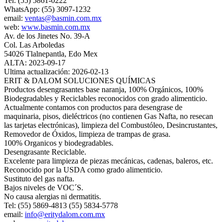
Tel: (55) 5861-0222
WhatsApp: (55) 3097-1232
email:
ventas@basmin.com.mx
web:
www.basmin.com.mx
Av. de los Jinetes No. 39-A
Col. Las Arboledas
54026 Tlalnepantla, Edo Mex
ALTA: 2023-09-17
Ultima actualización: 2026-02-13
ERIT & DALOM SOLUCIONES QUÍMICAS
Productos desengrasantes base naranja, 100% Orgánicos, 100%
Biodegradables y Reciclables reconocidos con grado alimenticio.
Actualmente contamos con productos para desengrase de
maquinaria, pisos, dieléctricos (no contienen Gas Nafta, no resecan
las tarjetas electrónicas), limpieza del Combustóleo, Desincrustantes,
Removedor de Óxidos, limpieza de trampas de grasa.
100% Organicos y biodegradables.
Desengrasante Reciclable.
Excelente para limpieza de piezas mecánicas, cadenas, baleros, etc.
Reconocido por la USDA como grado alimenticio.
Sustituto del gas nafta.
Bajos niveles de VOC´S.
No causa alergias ni dermatitis.
Tel: (55) 5869-4813 (55) 5834-5778
email:
info@eritydalom.com.mx