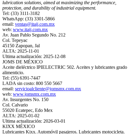
lubrication solutions, aimed at maximizing the performance,
protection, and durability of industrial equipment.
Tel: (33) 3111-3182
WhatsApp: (33) 3301-5866
email:
ventas@itaij.com.mx
web:
www.itaij.com.mx
Av. Juan Pablo Segundo No. 212
Col. Tepeyac
45150 Zapopan, Jal
ALTA: 2025-11-01
Ultima actualización: 2025-12-08
JOMS DE MÉXICO
Aceite dieléctrico IPIELECTRIC 502. Aceites y lubricantes grado
alimenticio.
Tel: (55) 6391-7447
LADA sin costo: 800 550 5667
email:
servicioalcliente@jomsmx.com.mx
web:
www.jomsmx.com.mx
Av. Insurgentes No. 150
Col. Calvario
55020 Ecatepec, Edo Mex
ALTA: 2025-01-02
Ultima actualización: 2026-03-01
KIXX MÉXICO
Lubricantes Kixx. Automóvil pasajeros. Lubricantes motocicleta.