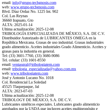
email:
info@grupo-techgnosis.com
web:
www.grupo-techgnosis.com
Blvd. Díaz Ordaz No. 1225 Int. 902
Col. Las Reynas
36660 Irapuato, Gto
ALTA: 2025-01-14
Ultima actualización: 2025-12-08
TRIBOLOGÍA ESPECIALIZADA DE MÉXICO, S.A. DE C.V.
Distribuidor Autorizado de LUBRICANTES OMEGA en la
República Mexicana. Grasas de uso industrial. Grasas industriales
grado alimenticio. Aceites industriales Grado Alimenticio. Aceites y
grasas para la industria en general.
Tel: (33) 3601-7760, (33) 3680-9086
Tel. celular: (33) 1601-8550
email:
ventasgral@tribologiatem.com
email:
tribologia_especializada@yahoo.com.mx
web:
www.tribologiatem.com
José y Antonio Lucano No. 1018
Col. Residencial La Soledad
45525 Tlaquepaque, Jal
ALTA: 2023-07-03
Ultima actualización: 2025-12-08
TRIBOLOGY DE MÉXICO, S.A. DE C.V.
Lubricantes sintéticos especiales. Lubricantes grado alimenticio
aprobados por la USDA que incluyen aceites multipropósito e