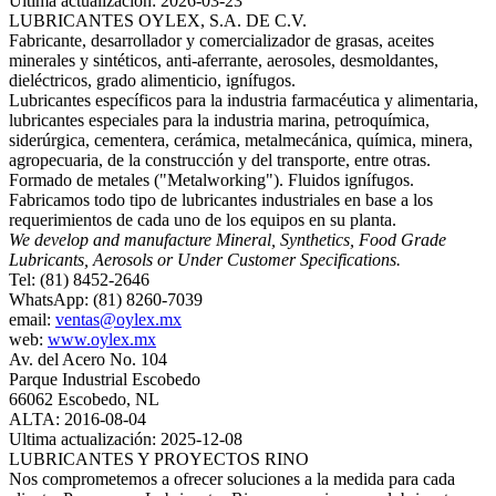
Ultima actualización: 2026-03-23
LUBRICANTES OYLEX, S.A. DE C.V.
Fabricante, desarrollador y comercializador de grasas, aceites
minerales y sintéticos, anti-aferrante, aerosoles, desmoldantes,
dieléctricos, grado alimenticio, ignífugos.
Lubricantes específicos para la industria farmacéutica y alimentaria,
lubricantes especiales para la industria marina, petroquímica,
siderúrgica, cementera, cerámica, metalmecánica, química, minera,
agropecuaria, de la construcción y del transporte, entre otras.
Formado de metales ("Metalworking"). Fluidos ignífugos.
Fabricamos todo tipo de lubricantes industriales en base a los
requerimientos de cada uno de los equipos en su planta.
We develop and manufacture Mineral, Synthetics, Food Grade
Lubricants, Aerosols or Under Customer Specifications.
Tel: (81) 8452-2646
WhatsApp: (81) 8260-7039
email:
ventas@oylex.mx
web:
www.oylex.mx
Av. del Acero No. 104
Parque Industrial Escobedo
66062 Escobedo, NL
ALTA: 2016-08-04
Ultima actualización: 2025-12-08
LUBRICANTES Y PROYECTOS RINO
Nos comprometemos a ofrecer soluciones a la medida para cada