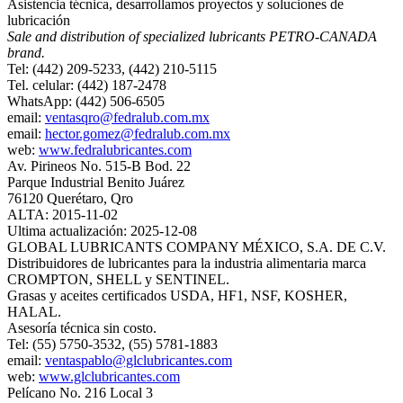
Asistencia técnica, desarrollamos proyectos y soluciones de
lubricación
Sale and distribution of specialized lubricants PETRO-CANADA
brand.
Tel: (442) 209-5233, (442) 210-5115
Tel. celular: (442) 187-2478
WhatsApp: (442) 506-6505
email:
ventasqro@fedralub.com.mx
email:
hector.gomez@fedralub.com.mx
web:
www.fedralubricantes.com
Av. Pirineos No. 515-B Bod. 22
Parque Industrial Benito Juárez
76120 Querétaro, Qro
ALTA: 2015-11-02
Ultima actualización: 2025-12-08
GLOBAL LUBRICANTS COMPANY MÉXICO, S.A. DE C.V.
Distribuidores de lubricantes para la industria alimentaria marca
CROMPTON, SHELL y SENTINEL.
Grasas y aceites certificados USDA, HF1, NSF, KOSHER,
HALAL.
Asesoría técnica sin costo.
Tel: (55) 5750-3532, (55) 5781-1883
email:
ventaspablo@glclubricantes.com
web:
www.glclubricantes.com
Pelícano No. 216 Local 3