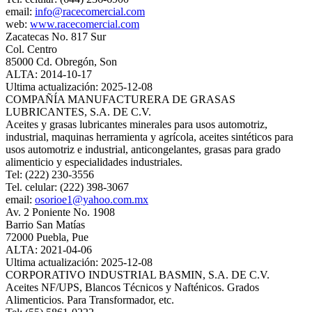
email:
info@racecomercial.com
web:
www.racecomercial.com
Zacatecas No. 817 Sur
Col. Centro
85000 Cd. Obregón, Son
ALTA: 2014-10-17
Ultima actualización: 2025-12-08
COMPAÑÍA MANUFACTURERA DE GRASAS
LUBRICANTES, S.A. DE C.V.
Aceites y grasas lubricantes minerales para usos automotriz,
industrial, maquinas herramienta y agrícola, aceites sintéticos para
usos automotriz e industrial, anticongelantes, grasas para grado
alimenticio y especialidades industriales.
Tel: (222) 230-3556
Tel. celular: (222) 398-3067
email:
osorioe1@yahoo.com.mx
Av. 2 Poniente No. 1908
Barrio San Matías
72000 Puebla, Pue
ALTA: 2021-04-06
Ultima actualización: 2025-12-08
CORPORATIVO INDUSTRIAL BASMIN, S.A. DE C.V.
Aceites NF/UPS, Blancos Técnicos y Nafténicos. Grados
Alimenticios. Para Transformador, etc.