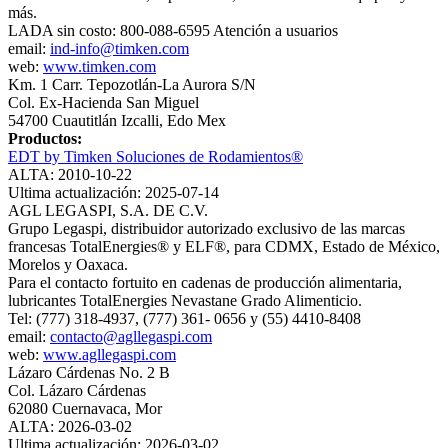
más.
LADA sin costo: 800-088-6595 Atención a usuarios
email:
ind-info@timken.com
web:
www.timken.com
Km. 1 Carr. Tepozotlán-La Aurora S/N
Col. Ex-Hacienda San Miguel
54700 Cuautitlán Izcalli, Edo Mex
Productos:
EDT by Timken Soluciones de Rodamientos®
ALTA: 2010-10-22
Ultima actualización: 2025-07-14
AGL LEGASPI, S.A. DE C.V.
Grupo Legaspi, distribuidor autorizado exclusivo de las marcas
francesas TotalEnergies® y ELF®, para CDMX, Estado de México,
Morelos y Oaxaca.
Para el contacto fortuito en cadenas de producción alimentaria,
lubricantes TotalEnergies Nevastane Grado Alimenticio.
Tel: (777) 318-4937, (777) 361- 0656 y (55) 4410-8408
email:
contacto@agllegaspi.com
web:
www.agllegaspi.com
Lázaro Cárdenas No. 2 B
Col. Lázaro Cárdenas
62080 Cuernavaca, Mor
ALTA: 2026-03-02
Ultima actualización: 2026-03-02