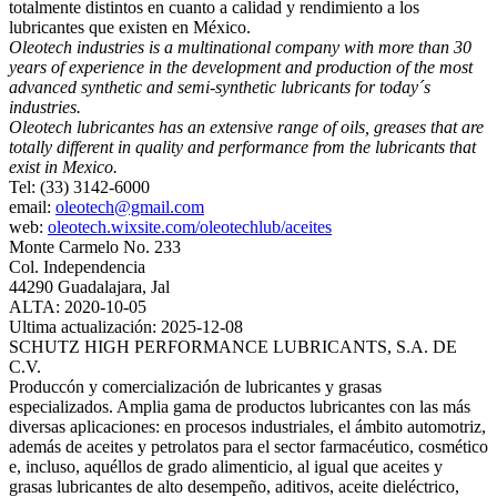
totalmente distintos en cuanto a calidad y rendimiento a los
lubricantes que existen en México.
Oleotech industries is a multinational company with more than 30
years of experience in the development and production of the most
advanced synthetic and semi‐synthetic lubricants for today´s
industries.
Oleotech lubricantes has an extensive range of oils, greases that are
totally different in quality and performance from the lubricants that
exist in Mexico.
Tel: (33) 3142-6000
email:
oleotech@gmail.com
web:
oleotech.wixsite.com/oleotechlub/aceites
Monte Carmelo No. 233
Col. Independencia
44290 Guadalajara, Jal
ALTA: 2020-10-05
Ultima actualización: 2025-12-08
SCHUTZ HIGH PERFORMANCE LUBRICANTS, S.A. DE
C.V.
Produccón y comercialización de lubricantes y grasas
especializados. Amplia gama de productos lubricantes con las más
diversas aplicaciones: en procesos industriales, el ámbito automotriz,
además de aceites y petrolatos para el sector farmacéutico, cosmético
e, incluso, aquéllos de grado alimenticio, al igual que aceites y
grasas lubricantes de alto desempeño, aditivos, aceite dieléctrico,