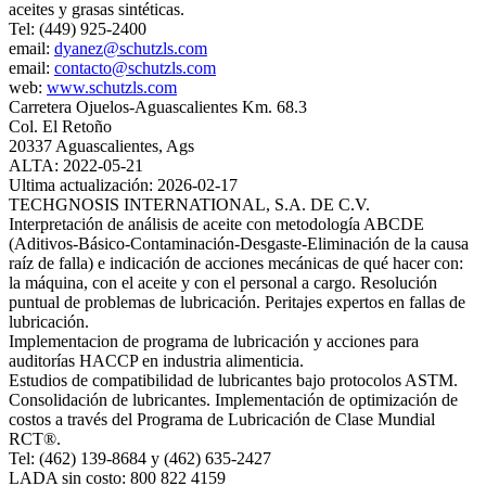
aceites y grasas sintéticas.
Tel: (449) 925-2400
email:
dyanez@schutzls.com
email:
contacto@schutzls.com
web:
www.schutzls.com
Carretera Ojuelos-Aguascalientes Km. 68.3
Col. El Retoño
20337 Aguascalientes, Ags
ALTA: 2022-05-21
Ultima actualización: 2026-02-17
TECHGNOSIS INTERNATIONAL, S.A. DE C.V.
Interpretación de análisis de aceite con metodología ABCDE
(Aditivos-Básico-Contaminación-Desgaste-Eliminación de la causa
raíz de falla) e indicación de acciones mecánicas de qué hacer con:
la máquina, con el aceite y con el personal a cargo. Resolución
puntual de problemas de lubricación. Peritajes expertos en fallas de
lubricación.
Implementacion de programa de lubricación y acciones para
auditorías HACCP en industria alimenticia.
Estudios de compatibilidad de lubricantes bajo protocolos ASTM.
Consolidación de lubricantes. Implementación de optimización de
costos a través del Programa de Lubricación de Clase Mundial
RCT®.
Tel: (462) 139-8684 y (462) 635-2427
LADA sin costo: 800 822 4159