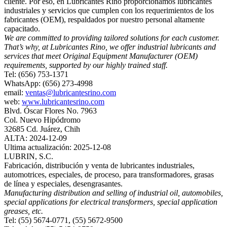
cliente. Por eso, en Lubricantes Rino proporcionamos lubricantes
industriales y servicios que cumplen con los requerimientos de los
fabricantes (OEM), respaldados por nuestro personal altamente
capacitado.
We are committed to providing tailored solutions for each customer.
That’s why, at Lubricantes Rino, we offer industrial lubricants and
services that meet Original Equipment Manufacturer (OEM)
requirements, supported by our highly trained staff.
Tel: (656) 753-1371
WhatsApp: (656) 273-4998
email:
ventas@lubricantesrino.com
web:
www.lubricantesrino.com
Blvd. Óscar Flores No. 7963
Col. Nuevo Hipódromo
32685 Cd. Juárez, Chih
ALTA: 2024-12-09
Ultima actualización: 2025-12-08
LUBRIN, S.C.
Fabricación, distribución y venta de lubricantes industriales,
automotrices, especiales, de proceso, para transformadores, grasas
de línea y especiales, desengrasantes.
Manufacturing distribution and selling of industrial oil, automobiles,
special applications for electrical transformers, special application
greases, etc.
Tel: (55) 5674-0771, (55) 5672-9500