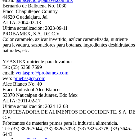
email:
panasercfd@panaser.com.mx
Bernardo de Balbuena No. 1030
Fracc. Chapultepec Country
44620 Guadalajara, Jal
ALTA: 2004-02-13
Ultima actualización: 2023-09-11
PROBAMEX, S.A. DE C.V.
Color caramelo, azúcar invertido, azúcar caramelizada, nutriente
para levadura, sazonadores para botanas, ingredientes deshidratados
naturales, etc.
YEASTEX nutriente para levadura.
Tel: (55) 5358-7599
email:
ventaspro@probamex.com
web:
pruebasgcp.com
Alce Blanco No. 40
Fracc. Industrial Alce Blanco
53370 Naucalpan de Juárez, Edo Mex
ALTA: 2011-02-17
Ultima actualización: 2024-12-03
PROCESADORA DE ALIMENTOS DE OCCIDENTE, S.A. DE
C.V.
Fabricantes de materias primas para la industria alimenticia.
Tel: (33) 3826-3044, (33) 3826-3053, (33) 3825-8778, (33) 3645-
6443