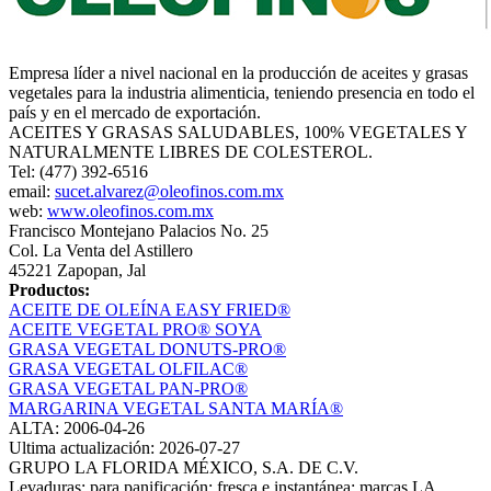
Empresa líder a nivel nacional en la producción de aceites y grasas
vegetales para la industria alimenticia, teniendo presencia en todo el
país y en el mercado de exportación.
ACEITES Y GRASAS SALUDABLES, 100% VEGETALES Y
NATURALMENTE LIBRES DE COLESTEROL.
Tel: (477) 392-6516
email:
sucet.alvarez@oleofinos.com.mx
web:
www.oleofinos.com.mx
Francisco Montejano Palacios No. 25
Col. La Venta del Astillero
45221 Zapopan, Jal
Productos:
ACEITE DE OLEÍNA EASY FRIED®
ACEITE VEGETAL PRO® SOYA
GRASA VEGETAL DONUTS-PRO®
GRASA VEGETAL OLFILAC®
GRASA VEGETAL PAN-PRO®
MARGARINA VEGETAL SANTA MARÍA®
ALTA: 2006-04-26
Ultima actualización: 2026-07-27
GRUPO LA FLORIDA MÉXICO, S.A. DE C.V.
Levaduras: para panificación: fresca e instantánea; marcas LA