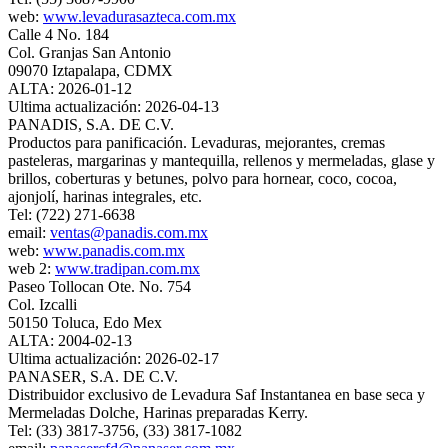
web:
www.levadurasazteca.com.mx
Calle 4 No. 184
Col. Granjas San Antonio
09070 Iztapalapa, CDMX
ALTA: 2026-01-12
Ultima actualización: 2026-04-13
PANADIS, S.A. DE C.V.
Productos para panificación. Levaduras, mejorantes, cremas
pasteleras, margarinas y mantequilla, rellenos y mermeladas, glase y
brillos, coberturas y betunes, polvo para hornear, coco, cocoa,
ajonjolí, harinas integrales, etc.
Tel: (722) 271-6638
email:
ventas@panadis.com.mx
web:
www.panadis.com.mx
web 2:
www.tradipan.com.mx
Paseo Tollocan Ote. No. 754
Col. Izcalli
50150 Toluca, Edo Mex
ALTA: 2004-02-13
Ultima actualización: 2026-02-17
PANASER, S.A. DE C.V.
Distribuidor exclusivo de Levadura Saf Instantanea en base seca y
Mermeladas Dolche, Harinas preparadas Kerry.
Tel: (33) 3817-3756, (33) 3817-1082