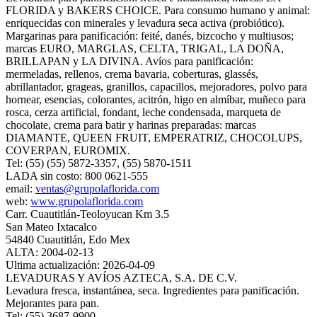
FLORIDA y BAKERS CHOICE. Para consumo humano y animal:
enriquecidas con minerales y levadura seca activa (probiótico).
Margarinas para panificación: feité, danés, bizcocho y multiusos;
marcas EURO, MARGLAS, CELTA, TRIGAL, LA DOÑA,
BRILLAPAN y LA DIVINA. Avíos para panificación:
mermeladas, rellenos, crema bavaria, coberturas, glassés,
abrillantador, grageas, granillos, capacillos, mejoradores, polvo para
hornear, esencias, colorantes, acitrón, higo en almíbar, muñeco para
rosca, cerza artificial, fondant, leche condensada, marqueta de
chocolate, crema para batir y harinas preparadas: marcas
DIAMANTE, QUEEN FRUIT, EMPERATRIZ, CHOCOLUPS,
COVERPAN, EUROMIX.
Tel: (55) (55) 5872-3357, (55) 5870-1511
LADA sin costo: 800 0621-555
email:
ventas@grupolaflorida.com
web:
www.grupolaflorida.com
Carr. Cuautitlán-Teoloyucan Km 3.5
San Mateo Ixtacalco
54840 Cuautitlán, Edo Mex
ALTA: 2004-02-13
Ultima actualización: 2026-04-09
LEVADURAS Y AVÍOS AZTECA, S.A. DE C.V.
Levadura fresca, instantánea, seca. Ingredientes para panificación.
Mejorantes para pan.
Tel: (55) 3687-9900