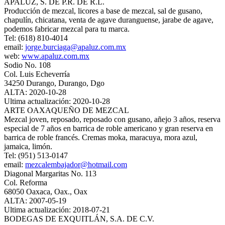
APALUZ, S. DE P.R. DE R.L.
Producción de mezcal, licores a base de mezcal, sal de gusano,
chapulín, chicatana, venta de agave duranguense, jarabe de agave,
podemos fabricar mezcal para tu marca.
Tel: (618) 810-4014
email:
jorge.burciaga@apaluz.com.mx
web:
www.apaluz.com.mx
Sodio No. 108
Col. Luis Echeverría
34250 Durango, Durango, Dgo
ALTA: 2020-10-28
Ultima actualización: 2020-10-28
ARTE OAXAQUEÑO DE MEZCAL
Mezcal joven, reposado, reposado con gusano, añejo 3 años, reserva
especial de 7 años en barrica de roble americano y gran reserva en
barrica de roble francés. Cremas moka, maracuya, mora azul,
jamaica, limón.
Tel: (951) 513-0147
email:
mezcalembajador@hotmail.com
Diagonal Margaritas No. 113
Col. Reforma
68050 Oaxaca, Oax., Oax
ALTA: 2007-05-19
Ultima actualización: 2018-07-21
BODEGAS DE EXQUITLÁN, S.A. DE C.V.