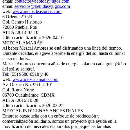
email:
contacto@bebidasyjugos.com
email:
servicios@bebidasyjugos.com
web:
www.nietosdeasturias.com
6 Oriente 210-B
Col. Centro Histórico
72000 Puebla, Pue
ALTA: 2013-07-10
Ultima actualización: 2026-04-10
MEZCAL AMARÁS
Al beber Mezcal Amores se está disfrutando una línea del tiempo.
Durante décadas, el agave absorbe la energía del sol hasta culminar
en su madurez.
Mezcal Amores concentra años de energía solar en cada gota.¡Bebo
del sol su sangre!.
Tel: (55) 9688-6518 y 40
web:
www.mezcalamaras.com
Av. Oaxaca No. 96 Int. 101
Col. Roma Norte
06700 Cuauhtémoc, CDMX
ALTA: 2016-10-28
Ultima actualización: 2026-03-25
MEZCAL INDÍGENAS ANCESTRALES
Empresa oaxaqueña con un enfoque de producción y
comercialización solidario, somos un proyecto que ayuda en la
movilización de mezcales elaborados por pequeñas familias