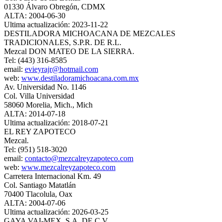
01330 Álvaro Obregón, CDMX
ALTA: 2004-06-30
Ultima actualización: 2023-11-22
DESTILADORA MICHOACANA DE MEZCALES
TRADICIONALES, S.P.R. DE R.L.
Mezcal DON MATEO DE LA SIERRA.
Tel: (443) 316-8585
email:
evieyrajr@hotmail.com
web:
www.destiladoramichoacana.com.mx
Av. Universidad No. 1146
Col. Villa Universidad
58060 Morelia, Mich., Mich
ALTA: 2014-07-18
Ultima actualización: 2018-07-21
EL REY ZAPOTECO
Mezcal.
Tel: (951) 518-3020
email:
contacto@mezcalreyzapoteco.com
web:
www.mezcalreyzapoteco.com
Carretera Internacional Km. 49
Col. Santiago Matatlán
70400 Tlacolula, Oax
ALTA: 2004-07-06
Ultima actualización: 2026-03-25
GAYA VAI-MEX, S.A. DE C.V.