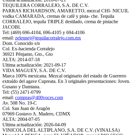
TEQUILERA CORRALEJO, S.A. DE C.V.
PARRAS RICHARDSON, AMARETTO, mezcal CHI- NICUIL
vodka CAMARADA, cremas de café y pista- che. Tequila
CORRALEJO, tequila TRIPLE destilado, crema de pistache
JACOBI.
Tel: (469) 696-4104, 696-4105 y 694-4106
email:
zelennej@tequilacorralejo.com.mx
Dom. Conocido s/n
Col. Ex-hacienda Corralejo
36921 Pénjamo, Gto., Gto
ALTA: 2014-07-18
Ultima actualización: 2021-09-17
VIDA MAGUEY, S.A. DE C.V.
Marca 100% mexicana. Mezcal originario del estado de Guerrero
extraído del agave Cupreata. En 3 originales presentaciones: Joven.
Gusano y Damiana.
Tel: (55) 2471-0799
email:
compras@400voces.com
Av. 508 No. 19-C
Col. San Juan de Aragón
07969 Gustavo A. Madero, CDMX
ALTA: 2004-07-05
Ultima actualización: 2026-04-09
VINICOLA DEL ALTIPLANO, S.A. DE C.V. (VINALSA)