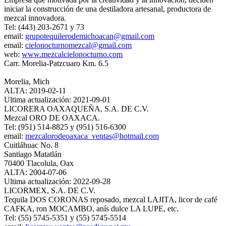
iniciar la construcción de una destiladora artesanal, productora de
mezcal innovadora.
Tel: (443) 203-2671 y 73
email:
grupotequilerodemichoacan@gmail.com
email:
cielonocturnomezcal@gmail.com
web:
www.mezcalcielonocturno.com
Carr. Morelia-Patzcuaro Km. 6.5
Morelia, Mich
ALTA: 2019-02-11
Ultima actualización: 2021-09-01
LICORERA OAXAQUEÑA, S.A. DE C.V.
Mezcal ORO DE OAXACA.
Tel: (951) 514-8825 y (951) 516-6300
email:
mezcalorodeoaxaca_ventas@hotmail.com
Cuitláhuac No. 8
Santiago Matatlán
70400 Tlacolula, Oax
ALTA: 2004-07-06
Ultima actualización: 2022-09-28
LICORMEX, S.A. DE C.V.
Tequila DOS CORONAS reposado, mezcal LAJITA, licor de café
CAFKA, ron MOCAMBO, anís dulce LA LUPE, etc.
Tel: (55) 5745-5351 y (55) 5745-5514