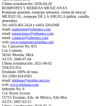
Ultima actualización: 2026-04-20
ROMPOPES Y BEBIDAS MEXICANAS
Rompope gourmet, rompope artesanal, crema de mezcal
MEXIZCAL, rompope DE LA ABUELA (piñón, vainilla,
almendra).
Tel: (443) 403-2424 y (443) 320-0368
email:
marketing@robemex.com
email:
operaciones@robemex.com
email:
contacto@robemex.com
web:
www.rompopecarmelita.com
Av. Curicaveri No. 815
Col. Cointzio
58341 Morelia, Mich
ALTA: 2006-07-04
Ultima actualización: 2021-09-02
TEKITUNA
Destilado 100% de tuna.
Tel: (596) 924-0505
email:
tekituna@prodigy.net.mx
web:
www.tekituna.com
Industria No. 6
Col. Reyes Acozac
55755 Tecamac, Edo. de México, Edo Mex
ALTA: 2007-03-15
Ultima actualización: 2018-07-21