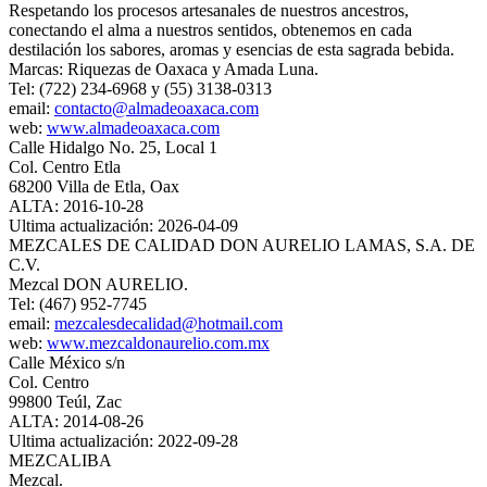
Respetando los procesos artesanales de nuestros ancestros,
conectando el alma a nuestros sentidos, obtenemos en cada
destilación los sabores, aromas y esencias de esta sagrada bebida.
Marcas: Riquezas de Oaxaca y Amada Luna.
Tel: (722) 234-6968 y (55) 3138-0313
email:
contacto@almadeoaxaca.com
web:
www.almadeoaxaca.com
Calle Hidalgo No. 25, Local 1
Col. Centro Etla
68200 Villa de Etla, Oax
ALTA: 2016-10-28
Ultima actualización: 2026-04-09
MEZCALES DE CALIDAD DON AURELIO LAMAS, S.A. DE
C.V.
Mezcal DON AURELIO.
Tel: (467) 952-7745
email:
mezcalesdecalidad@hotmail.com
web:
www.mezcaldonaurelio.com.mx
Calle México s/n
Col. Centro
99800 Teúl, Zac
ALTA: 2014-08-26
Ultima actualización: 2022-09-28
MEZCALIBA
Mezcal.