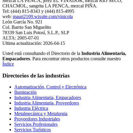
Mezcal LA PENCA, jerez EL VIÑADOR, mezcal RIO SECO,
CHACMOL, sangrita LA PENCA, mezcal PIÑA.
Tel: (444) 815-8343 y (444) 815-4995
web:
mauri2109.wixsite.com/vinicola
León García No. 921
Col. Barrio San Miguelito
78339 San Luis Potosí, S.L.P., SLP
ALTA: 2005-07-01
Ultima actualización: 2026-04-15
Usted está consultando el Directorio de la
Industria Alimentaria,
Empacadores
. Para encontrar otros productos consulte nuestro
Índice
Directorios de las industrias
Automatización, Control y Electrónica
Iluminación
Industria Alimentaria, Empacadores
Industria Alimentaria, Proveedores
Industria Eléctrica
Metalmecánica y Metalurgia
Proveedores Industriales
Servicios Profesionales
Servicios Turísticos