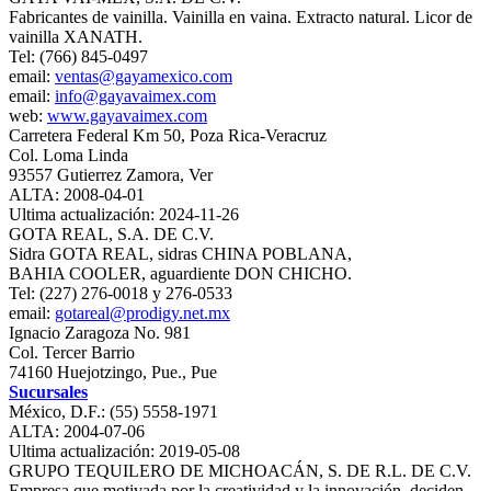
Fabricantes de vainilla. Vainilla en vaina. Extracto natural. Licor de
vainilla XANATH.
Tel: (766) 845-0497
email:
ventas@gayamexico.com
email:
info@gayavaimex.com
web:
www.gayavaimex.com
Carretera Federal Km 50, Poza Rica-Veracruz
Col. Loma Linda
93557 Gutierrez Zamora, Ver
ALTA: 2008-04-01
Ultima actualización: 2024-11-26
GOTA REAL, S.A. DE C.V.
Sidra GOTA REAL, sidras CHINA POBLANA,
BAHIA COOLER, aguardiente DON CHICHO.
Tel: (227) 276-0018 y 276-0533
email:
gotareal@prodigy.net.mx
Ignacio Zaragoza No. 981
Col. Tercer Barrio
74160 Huejotzingo, Pue., Pue
Sucursales
México, D.F.: (55) 5558-1971
ALTA: 2004-07-06
Ultima actualización: 2019-05-08
GRUPO TEQUILERO DE MICHOACÁN, S. DE R.L. DE C.V.
Empresa que motivada por la creatividad y la innovación, deciden