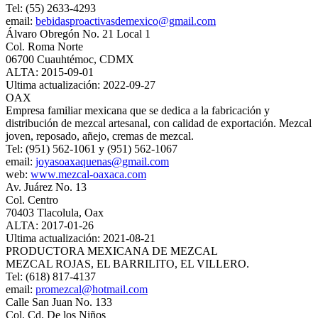
Tel: (55) 2633-4293
email:
bebidasproactivasdemexico@gmail.com
Álvaro Obregón No. 21 Local 1
Col. Roma Norte
06700 Cuauhtémoc, CDMX
ALTA: 2015-09-01
Ultima actualización: 2022-09-27
OAX
Empresa familiar mexicana que se dedica a la fabricación y
distribución de mezcal artesanal, con calidad de exportación. Mezcal
joven, reposado, añejo, cremas de mezcal.
Tel: (951) 562-1061 y (951) 562-1067
email:
joyasoaxaquenas@gmail.com
web:
www.mezcal-oaxaca.com
Av. Juárez No. 13
Col. Centro
70403 Tlacolula, Oax
ALTA: 2017-01-26
Ultima actualización: 2021-08-21
PRODUCTORA MEXICANA DE MEZCAL
MEZCAL ROJAS, EL BARRILITO, EL VILLERO.
Tel: (618) 817-4137
email:
promezcal@hotmail.com
Calle San Juan No. 133
Col. Cd. De los Niños