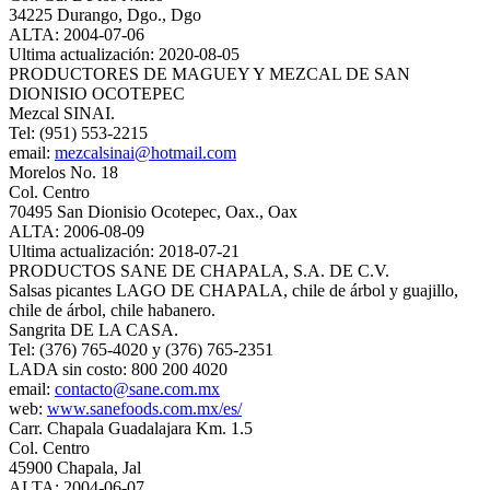
34225 Durango, Dgo., Dgo
ALTA: 2004-07-06
Ultima actualización: 2020-08-05
PRODUCTORES DE MAGUEY Y MEZCAL DE SAN
DIONISIO OCOTEPEC
Mezcal SINAI.
Tel: (951) 553-2215
email:
mezcalsinai@hotmail.com
Morelos No. 18
Col. Centro
70495 San Dionisio Ocotepec, Oax., Oax
ALTA: 2006-08-09
Ultima actualización: 2018-07-21
PRODUCTOS SANE DE CHAPALA, S.A. DE C.V.
Salsas picantes LAGO DE CHAPALA, chile de árbol y guajillo,
chile de árbol, chile habanero.
Sangrita DE LA CASA.
Tel: (376) 765-4020 y (376) 765-2351
LADA sin costo: 800 200 4020
email:
contacto@sane.com.mx
web:
www.sanefoods.com.mx/es/
Carr. Chapala Guadalajara Km. 1.5
Col. Centro
45900 Chapala, Jal
ALTA: 2004-06-07