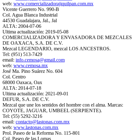
web:
www.comercializadorajiquilpan.com.mx
Vicente Guerrero No. 990-B
Col. Agua Blanca Industrial
44530 Guadalajara, Jal., Jal
ALTA: 2004-07-06
Ultima actualización: 2019-05-08
COMERCIALIZADORA Y ENVASADORA DE MEZCALES
DE OAXACA, S.A. DE C.V.
Mezcal LEGENDARIO, mezcal LOS ANCESTROS.
Tel: (951) 513-7429
email:
info.cemosa@gmail.com
web:
www.cemosa.mx
José Ma. Pino Suárez No. 604
Col. Centro
68000 Oaxaca, Oax
ALTA: 2014-07-18
Ultima actualización: 2021-09-01
DEFUR, S.A. DE C.V.
Mezcal que une los sentidos del hombre con el alma. Marcas:
COYOTE, JAGUAR, UMBEEL (SERPIENTE).
Tel: (55) 5292-3216
email:
contacto@lastonas.com.mx
web:
www.lastonas.com.mx
Prol. Paseo de la Reforma No. 115-801
Col. Paseo de las Lomas