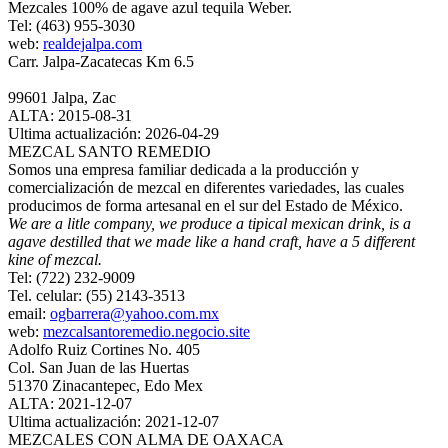
Mezcales 100% de agave azul tequila Weber.
Tel: (463) 955-3030
web:
realdejalpa.com
Carr. Jalpa-Zacatecas Km 6.5
99601 Jalpa, Zac
ALTA: 2015-08-31
Ultima actualización: 2026-04-29
MEZCAL SANTO REMEDIO
Somos una empresa familiar dedicada a la producción y
comercialización de mezcal en diferentes variedades, las cuales
producimos de forma artesanal en el sur del Estado de México.
We are a litle company, we produce a tipical mexican drink, is a
agave destilled that we made like a hand craft, have a 5 different
kine of mezcal.
Tel: (722) 232-9009
Tel. celular: (55) 2143-3513
email:
ogbarrera@yahoo.com.mx
web:
mezcalsantoremedio.negocio.site
Adolfo Ruiz Cortines No. 405
Col. San Juan de las Huertas
51370 Zinacantepec, Edo Mex
ALTA: 2021-12-07
Ultima actualización: 2021-12-07
MEZCALES CON ALMA DE OAXACA