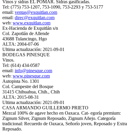
Vinos y sidras EL POMAR. Sidras gasificadas.
Tel: (775) 753-1207, 753-1090, 753-2293 y 753-5177
email:
ventas@exquitlan.com
email:
direc@exquitlan.com
web:
www.exquitlan.com
Ex-Hacienda de Exquitlán s/n
Col. Zapotlán de Allende
43688 Tulancingo, Hgo
ALTA: 2004-07-06
Ultima actualización: 2021-09-01
BODEGAS PINESQUE
Vinos.
Tel: (614) 434-0587
email:
info@pinesque.com
web:
www.pinesque.com
Autopista No. 1301
Col. Campestre del Bosque
31415 Chihuahua, Chih., Chih
ALTA: 2015-08-31
Ultima actualización: 2021-09-01
CASA ARMANDO GUILLERMO PRIETO
Mezcal 100% de agave hecho en Oaxaca. Cat- egoría premium:
Zignum Silver, Zignum Reposado, Zignum Añejo. Categoría
tradicional: Recuerdo de Oaxaca, Señorío joven, Reposado y Extra
Reposado.