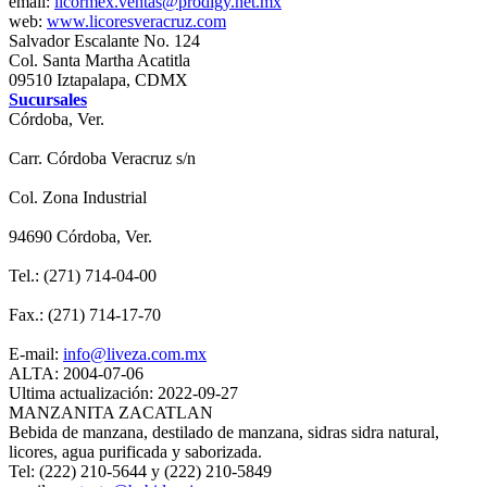
email:
licormex.ventas@prodigy.net.mx
web:
www.licoresveracruz.com
Salvador Escalante No. 124
Col. Santa Martha Acatitla
09510 Iztapalapa, CDMX
Sucursales
Córdoba, Ver.
Carr. Córdoba Veracruz s/n
Col. Zona Industrial
94690 Córdoba, Ver.
Tel.: (271) 714-04-00
Fax.: (271) 714-17-70
E-mail:
info@liveza.com.mx
ALTA: 2004-07-06
Ultima actualización: 2022-09-27
MANZANITA ZACATLAN
Bebida de manzana, destilado de manzana, sidras sidra natural,
licores, agua purificada y saborizada.
Tel: (222) 210-5644 y (222) 210-5849