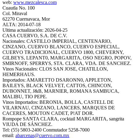
web:
www.mezcalesca.com
Cuautla No. 100
Col. Miraval
62270 Cuernavaca, Mor
ALTA: 2014-07-18
Ultima actualización: 2026-04-25
CASA CUERVO, S.A. DE C.V.
Nacionales: CASTILLO IMPERIAL, CENTENARIO,
CINZANO, CUERVO BLANCO, CUERVO ESPECIAL,
CUERVO TRADICIONAL, CUERVO 1800, CHEVERNY,
GILBEYS, LEPANT0, MARGARITA, OSO NEGRO, POPOV,
SMIRNOFF, SPERRYS, STA. CLARA, VDA. DE SANCHEZ.
Vinos Nacionales: CLOS SAN JOSE, CHATILLON,
HEMERHAUS.
Importados: AMARETTO DSARONN0, APPLETON,
BAILEYS, BLACK VELVET, CATTOS, CHINCON,
DUBONNET, J&B, MARNIER, ROMANA SAMBUCA,
MALIBU, TIO PEPE.
Vinos Importados: BERONIA, BOLLA, CASTELL DE
VILARNAU, CINZANO, LANCERS, MARQUES DE
CACERES, MOUTON CADET, P!AT DOR.
Rompope SANTA CLARA, cocktail MARGARITA, sangrita
VIUDA DE SÁNCHEZ.
Tel: (55) 5803-2400 Conmutador 5258-7000
email:
abarcenas@cuervo.com.mx