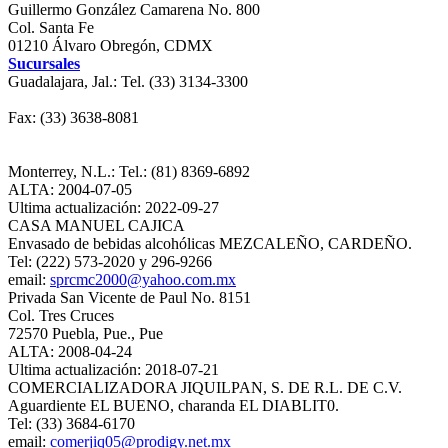
Guillermo González Camarena No. 800
Col. Santa Fe
01210 Álvaro Obregón, CDMX
Sucursales
Guadalajara, Jal.: Tel. (33) 3134-3300
Fax: (33) 3638-8081
Monterrey, N.L.: Tel.: (81) 8369-6892
ALTA: 2004-07-05
Ultima actualización: 2022-09-27
CASA MANUEL CAJICA
Envasado de bebidas alcohólicas MEZCALEÑO, CARDEÑO.
Tel: (222) 573-2020 y 296-9266
email:
sprcmc2000@yahoo.com.mx
Privada San Vicente de Paul No. 8151
Col. Tres Cruces
72570 Puebla, Pue., Pue
ALTA: 2008-04-24
Ultima actualización: 2018-07-21
COMERCIALIZADORA JIQUILPAN, S. DE R.L. DE C.V.
Aguardiente EL BUENO, charanda EL DIABLIT0.
Tel: (33) 3684-6170
email:
comerjiq05@prodigy.net.mx