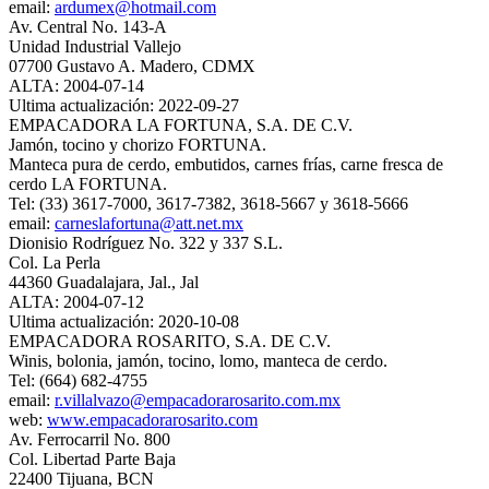
email:
ardumex@hotmail.com
Av. Central No. 143-A
Unidad Industrial Vallejo
07700 Gustavo A. Madero, CDMX
ALTA: 2004-07-14
Ultima actualización: 2022-09-27
EMPACADORA LA FORTUNA, S.A. DE C.V.
Jamón, tocino y chorizo FORTUNA.
Manteca pura de cerdo, embutidos, carnes frías, carne fresca de
cerdo LA FORTUNA.
Tel: (33) 3617-7000, 3617-7382, 3618-5667 y 3618-5666
email:
carneslafortuna@att.net.mx
Dionisio Rodríguez No. 322 y 337 S.L.
Col. La Perla
44360 Guadalajara, Jal., Jal
ALTA: 2004-07-12
Ultima actualización: 2020-10-08
EMPACADORA ROSARITO, S.A. DE C.V.
Winis, bolonia, jamón, tocino, lomo, manteca de cerdo.
Tel: (664) 682-4755
email:
r.villalvazo@empacadorarosarito.com.mx
web:
www.empacadorarosarito.com
Av. Ferrocarril No. 800
Col. Libertad Parte Baja
22400 Tijuana, BCN