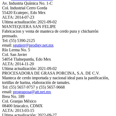
Av. Industria Química No. 1-C
Col. Industrial Cerro Gorda
55420 Ecatepec, Edo Mex
ALTA: 2014-07-23
Ultima actualización: 2021-09-02
MANTEQUERA SAN FELIPE
Fabricacion y venta de manteca de cerdo pura y chicharrón
prensado.
Tel: (55) 5390-2125
email:
sgutierr@prodigy.net.mx
Río Lerma No. 5
Col. San Javier
54054 Tlalnepantla, Edo Mex
ALTA: 2014-11-20
Ultima actualización: 2021-09-02
PROCESADORA DE GRASA PORCINA, S.A. DE C.V.
Manteca de cerdo importada y nacional ideal para la panificación,
tortillas de harina, elaboración de tamales.
Tel: (55) 5657-9757 y (55) 5657-9668
email:
prograposa@att.net.mx
Brea No. 189
Col. Granjas México
08400 Iztacalco, CDMX
ALTA: 2013-03-15
Ultima actualización: 2022-09-27