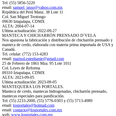
Tel: (55) 5856-5220
email:
samuel_jasso@yahoo.com.mx
República del Perú Manz. 38 Lote 11
Col. San Miguel Teotongo
09630 Iztapalapa, CDMX
ALTA: 2004-07-14
Ultima actualización: 2022-09-27
MANTECA Y CHICHARRÓN PRENSADO D´VELA
Nos apasiona la fabricación y distribución de chicharrón prensado y
manteca de cerdo, elaborada con materia prima importada de USA y
Canadá.
Tel. celular: (772) 153-4283
email:
marisol.estephanie@gmail.com
25 de Febrero de 1861 Mza. 95 Lote 1011
Col. Leyes de Reforma
09310 Iztapalapa, CDMX
ALTA: 2023-09-05
Ultima actualización: 2023-09-05
MANTEQUERA LOS PORTALES.
Manteca de cerdo, mantecas hidrogenadas, chicharrón prensado,
mantecas especiales para panificación.
Tel: (55) 2233-2000, (55) 5776-0303 y (55) 5713-4989
email:
losportales@hotmail.com
email:
contacto@losportales.com.mx
web:
www.losportales.com.mx