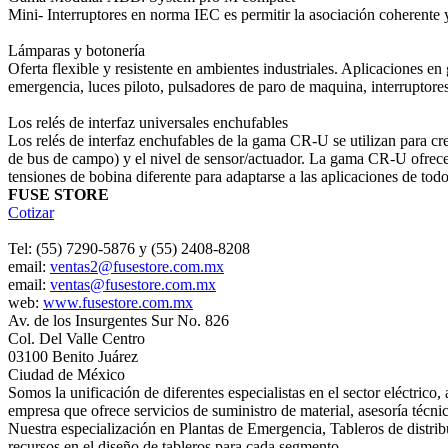
Mini- Interruptores en norma IEC es permitir la asociación coherente
Lámparas y botonería
Oferta flexible y resistente en ambientes industriales. Aplicaciones 
emergencia, luces piloto, pulsadores de paro de maquina, interruptore
Los relés de interfaz universales enchufables
Los relés de interfaz enchufables de la gama CR-U se utilizan para cre
de bus de campo) y el nivel de sensor/actuador. La gama CR-U ofrece h
tensiones de bobina diferente para adaptarse a las aplicaciones de tod
FUSE STORE
Cotizar
Tel: (55) 7290-5876 y (55) 2408-8208
email:
ventas2@fusestore.com.mx
email:
ventas@fusestore.com.mx
web:
www.fusestore.com.mx
Av. de los Insurgentes Sur No. 826
Col. Del Valle Centro
03100 Benito Juárez
Ciudad de México
Somos la unificación de diferentes especialistas en el sector eléctrico
empresa que ofrece servicios de suministro de material, asesoría técni
Nuestra especialización en Plantas de Emergencia, Tableros de distri
recursos en el diseño de tableros para cada segmento.