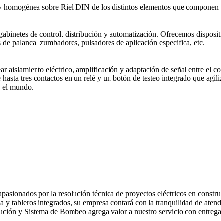
 y homogénea sobre Riel DIN de los distintos elementos que componen un
en gabinetes de control, distribución y automatización. Ofrecemos dispos
s de palanca, zumbadores, pulsadores de aplicación especifica, etc.
ar aislamiento eléctrico, amplificación y adaptación de señal entre el c
asta tres contactos en un relé y un botón de testeo integrado que agiliz
o el mundo.
, apasionados por la resolución técnica de proyectos eléctricos en constr
ca y tableros integrados, su empresa contará con la tranquilidad de ate
bución y Sistema de Bombeo agrega valor a nuestro servicio con entregas