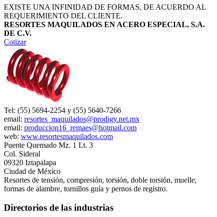
EXISTE UNA INFINIDAD DE FORMAS, DE ACUERDO AL
REQUERIMIENTO DEL CLIENTE.
RESORTES MAQUILADOS EN ACERO ESPECIAL, S.A.
DE C.V.
Cotizar
Tel: (55) 5694-2254 y (55) 5640-7266
email:
resortes_maquilados@prodigy.net.mx
email:
produccion16_remaes@hotmail.com
web:
www.resortesmaquilados.com
Puente Quemado Mz. 1 Lt. 3
Col. Sideral
09320 Iztapalapa
Ciudad de México
Resortes de tensión, compresión, torsión, doble torsión, muelle,
formas de alambre, tornillos guía y pernos de registro.
Directorios de las industrias