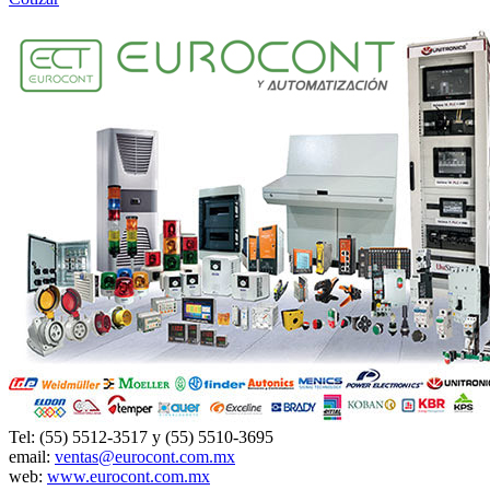
Tel: (55) 5512-3517 y (55) 5510-3695
email:
ventas@eurocont.com.mx
web:
www.eurocont.com.mx