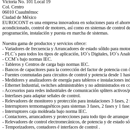
Victoria No. 101 Local 19
Col. Centro
06010 Cuauhtémoc
Ciudad de México
EUROCONT es una empresa innovadora en soluciones para el ahorro de en
acondicionado, control de motores, así como en sistemas de control de 
programación, instalación y puesta en marcha de sistemas.
Nuestra gama de productos y servicios ofrece:
- Variadores de frecuencia y Arrancadores de estado sólido para mot
- PLC´s para todos los tipos de aplicación, I/O´s Digitales, I/O´s Ana
- CCM´s bajo normas IEC.
- Tableros y Centros de carga bajo normas IEC.
- Bancos de capacitores para la corrección del factor de potencia con ó
- Fuentes conmutadas para circuitos de control y potencia desde 1 has
- Medidores y analizadores de energía para tableros e instalaciones ind
- Ethernet Industrial, switches administrables y no administrados en 
- Accesorios para redes industriales de comunicación spliters activos/p
- Interfases para adaptar señales de control.
- Relevadores de monitoreo y protección para instalaciones 3 fases, 2 f
- Interruptores termomagnéticos para sistemas 3 fases, 2 fases y 1 fas
- Interruptores caja moldeada bajo norma IEC.
- Contactores, arrancadores y protecciones para todo tipo de arranque
- Relevadores de control electromecánicos, de potencia y de estado só
- Temporizadores, contadores é interfaces de control .