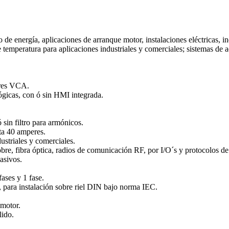
ergía, aplicaciones de arranque motor, instalaciones eléctricas, indust
temperatura para aplicaciones industriales y comerciales; sistemas de a
ores VCA.
lógicas, con ó sin HMI integrada.
 sin filtro para armónicos.
ta 40 amperes.
ustriales y comerciales.
cobre, fibra óptica, radios de comunicación RF, por I/O´s y protocolos 
asivos.
ases y 1 fase.
e, para instalación sobre riel DIN bajo norma IEC.
 motor.
lido.