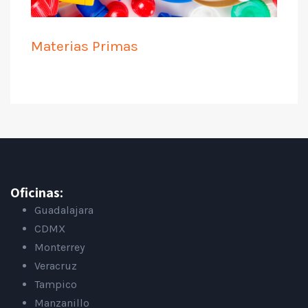
Materias Primas
Oficinas:
Guadalajara
CDMX
Monterrey
Veracruz
Tampico
Manzanillo