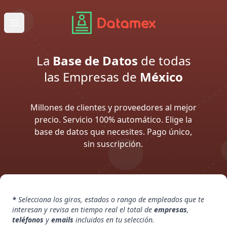
Abrir menú principal
La
Base de Datos
de todas
las
Empresas de
México
Millones de clientes y proveedores al mejor
precio. Servicio 100% automático. Elige la
base de datos que necesites. Pago único,
sin suscripción.
*
Selecciona los giros, estados o rango de empleados que te
interesan y revisa en tiempo real el total de
empresas
,
teléfonos
y
emails
incluidos en tu selección.