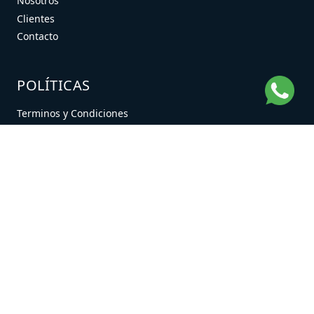
Nosotros
Clientes
Contacto
POLÍTICAS
Terminos y Condiciones
Aviso Legal
Política de Privacidad
CONTACTO
contacto@datamex.mx
+52 55 6666 0801
SEGURIDAD