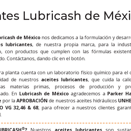
ntes Lubricash de Méx
bricash de México
nos dedicamos a la formulación y desarr
es lubricantes
, de nuestra propia marca, para la indust
o, con productos que cumplen con las fórmulas existent
o. Contáctanos, dando clic en el botón.
a planta cuenta con un laboratorio físico químico para el 
lidad de nuestros
aceites lubricantes
, que cuida la cal
ras materias primas, procesos de producción y pr
nado. En
Lubricash de México
agradecemos a
Parker Ha
e
por la
APROBACIÓN
de nuestros aceites hidráulicos
UNHE
O VG 32,46 & 68
, para ofrecer a nuestros clientes garan
.
®
UBRICASH
?
Nuestros
aceites lubricantes
son sustan