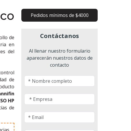
ico
Pedidos mínimos de $4000
Contáctanos
ollo de
ria en
Al llenar nuestro formulario
es del
aparecerán nuestros datos de
contacto
control
idad de
oducto
nnifin
SO HP
tías de
cias