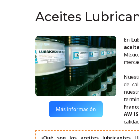
Aceites Lubrica
En
Lu
aceit
Méxic
mercad
Nuestr
de ca
nuest
termi
Franc
Más información
AW IS
calidad
¿Qué son los aceites lubricantes L