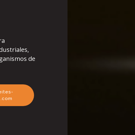
ra
dustriales,
rganismos de
ites-
s.com