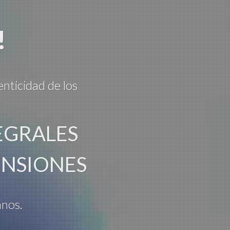
!
enticidad de los
EGRALES
ENSIONES
anos.