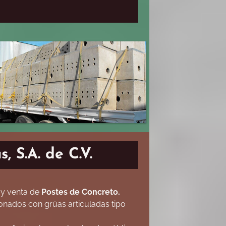
, S.A. de C.V.
 y venta de
Postes de Concreto.
onados con grúas articuladas tipo