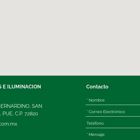
 E ILUMINACION
Contacto
 BERNARDINO, SAN
PUE, C.P. 72820
.com.mx