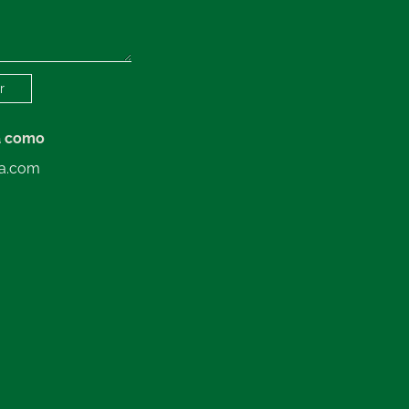
a como
la.com