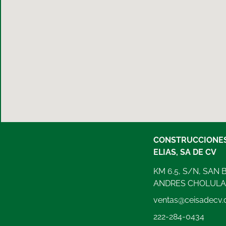
CONSTRUCCIONES
ELIAS, SA DE CV
KM 6.5, S/N, SAN
ANDRES CHOLULA, 
ventas@ceisadecv
222-284-0434