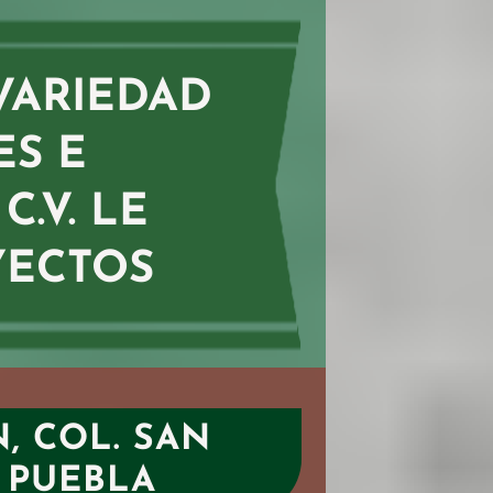
VARIEDAD
S E
C.V. LE
YECTOS
, COL. SAN
 PUEBLA