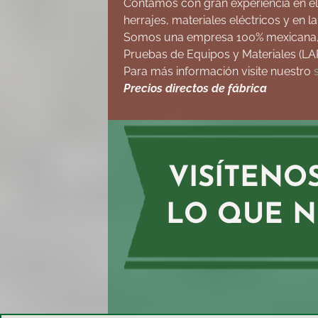
Contamos con gran experiencia en el
herrajes, materiales eléctricos y en l
Somos una empresa 100% mexicana, co
Pruebas de Equipos y Materiales (LA
Para más información visite nuestro
Precios directos de fábrica
VISÍTENO
LO QUE N