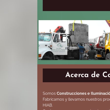
Acerca de Con
Somos
Construcciones e Iluminación
Fabricamos y llevamos nuestros produ
HIAB.