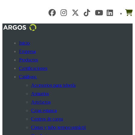
Ir
Menú
Cerrar
al
contenido
Inicio
Empresa
Productos
Certificaciones
Catálogo
Accesorios para tubería
Armarios
Artefactos
Cajas estanca
Centros de carga
Cintas y tubo termocontráctil